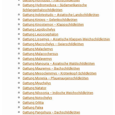
Gattung Homopus – Flachschildkröten
Gattung Hydromedusa – Südamerikanische
Schlangenhalsschildkröten
Gattung Indotestudo – Asiatische Landschildkröten
Gattung Kinixys – Gelenkschildkröten
Gattung Kinosternon – Klappschildkröten
Gattung Lepidochelys
Gattung Leucocephalon
Gattung Lissemys – Asiatische Klappen-Weichschildkröten
Gattung Macrochelys – Geierschildkröten
Gattung Malaclemys
Gattung Malacochersus
Gattung Malayemys
Gattung Manouria – Asiatische Waldschildkröten
Gattung Mauremys – Bachschildkröten
Gattung Mesoclemmys – Krötenkopf-Schildkröten
Gattung Morenia – Pfauenaugenschildkröten
Gattung Myuchelys
Gattung Natator
Gattung Nilssonia – Indische Weichschildkröten
Gattung Notochelys
Gattung Orlitia
Gattung Palea
Gattung Pangshura – Dachschildkröten