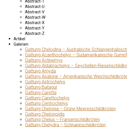
Abstract-T
Abstract-U
Abstract-V
Abstract-W
Abstract-X
Abstract-Y
Abstract-Z
Artikel
Galerien
Gattung Chelodina – Australische Schlangenhalssch
Gattung Acanthochelys – Südamerikanische Sumpf
Gattung Actinemys
Gattung Aldabrachelys – Seychellen-Riesenschildkr
Gattung Amyda
Gattung Apalone – Amerikanische Weichschildkröt
Gattung Astrochelys
Gattung Batagur
Gattung Caretta
Gattung Carettochelys
Gattung Centrochelys
Gattung Chelonia – Grüne Meeresschildkröten
Gattung Chelonoidis
Gattung Chelus – Fransenschildkröten
Gattung Chelydra – Schnappschildkröten