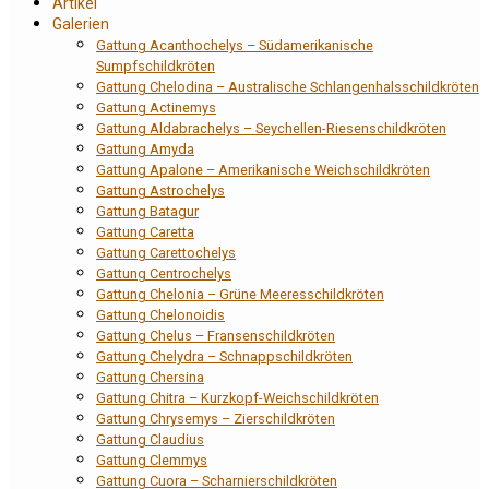
Artikel
Galerien
Gattung Acanthochelys – Südamerikanische
Sumpfschildkröten
Gattung Chelodina – Australische Schlangenhalsschildkröten
Gattung Actinemys
Gattung Aldabrachelys – Seychellen-Riesenschildkröten
Gattung Amyda
Gattung Apalone – Amerikanische Weichschildkröten
Gattung Astrochelys
Gattung Batagur
Gattung Caretta
Gattung Carettochelys
Gattung Centrochelys
Gattung Chelonia – Grüne Meeresschildkröten
Gattung Chelonoidis
Gattung Chelus – Fransenschildkröten
Gattung Chelydra – Schnappschildkröten
Gattung Chersina
Gattung Chitra – Kurzkopf-Weichschildkröten
Gattung Chrysemys – Zierschildkröten
Gattung Claudius
Gattung Clemmys
Gattung Cuora – Scharnierschildkröten