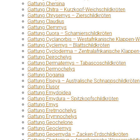
Gattung Chersina
Gattung Chitra – Kurzkopf-Weichschildkröten
Gattung Chrysemys – Zierschildkröten
Gattung Claudius
Gattung Clemmys
Gattung Cuora – Scharnierschildkröten
Gattung Cyclanorbis – Westafrikanische Klappen-W
Gattung Cyclemys – Blattschildkröten
Gattung Cycloderma – Zentralafrikanische Klappen
Gattung Deirochelys
Gattung Dermatemys – Tabascoschildkröten
Gattung Dermochelys
Gattung Dogania
Gattung Elseya – Australische Schnappschildkröten
Gattung Elusor
Gattung Emydoidea
Gattung Emydura – Spitzkopfschildkröten
Gattung Emys
Gattung Eretmochelys
Gattung Erymnochelys
Gattung Geochelone
Gattung Geoclemys
Gattung Geoemyda – Zacken-Erdschildkröten