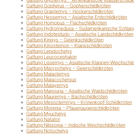
Gattung Glyptemys – Amerikanische Wasserschildk
Gattung Gopherus – Gopherschildkröten
Gattung Graptemys – Höckerschildkröten
Gattung Heosemys – Asiatische Erdschildkröten
Gattung Homopus – Flachschildkröten
Gattung Hydromedusa – Südamerikanische Schlang
Gattung Indotestudo – Asiatische Landschildkröten
Gattung Kinixys – Gelenkschildkröten
Gattung Kinosternon – Klappschildkröten
Gattung Lepidochelys
Gattung Leucocephalon
Gattung Lissemys – Asiatische Klappen-Weichschil
Gattung Macrochelys – Geierschildkröten
Gattung Malaclemys
Gattung Malacochersus
Gattung Malayemys
Gattung Manouria – Asiatische Waldschildkröten
Gattung Mauremys – Bachschildkröten
Gattung Mesoclemmys – Krötenkopf-Schildkröten
Gattung Morenia – Pfauenaugenschildkröten
Gattung Myuchelys
Gattung Natator
Gattung Nilssonia – Indische Weichschildkröten
Gattung Notochelys