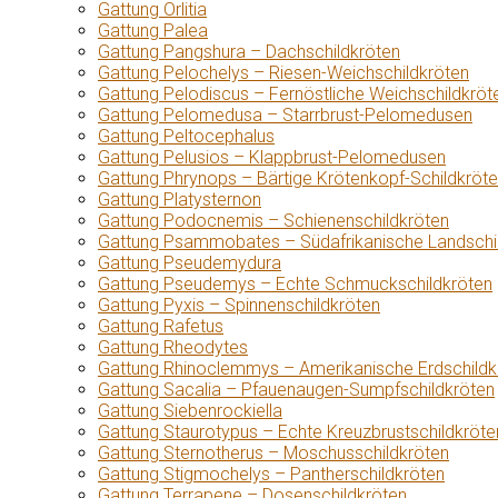
Gattung Orlitia
Gattung Palea
Gattung Pangshura – Dachschildkröten
Gattung Pelochelys – Riesen-Weichschildkröten
Gattung Pelodiscus – Fernöstliche Weichschildkröt
Gattung Pelomedusa – Starrbrust-Pelomedusen
Gattung Peltocephalus
Gattung Pelusios – Klappbrust-Pelomedusen
Gattung Phrynops – Bärtige Krötenkopf-Schildkröt
Gattung Platysternon
Gattung Podocnemis – Schienenschildkröten
Gattung Psammobates – Südafrikanische Landschi
Gattung Pseudemydura
Gattung Pseudemys – Echte Schmuckschildkröten
Gattung Pyxis – Spinnenschildkröten
Gattung Rafetus
Gattung Rheodytes
Gattung Rhinoclemmys – Amerikanische Erdschildk
Gattung Sacalia – Pfauenaugen-Sumpfschildkröten
Gattung Siebenrockiella
Gattung Staurotypus – Echte Kreuzbrustschildkröte
Gattung Sternotherus – Moschusschildkröten
Gattung Stigmochelys – Pantherschildkröten
Gattung Terrapene – Dosenschildkröten