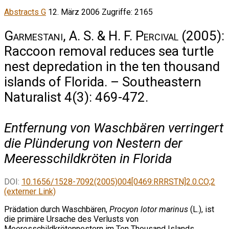
Abstracts G
12. März 2006
Zugriffe: 2165
Garmestani, A. S. & H. F. Percival
(2005):
Raccoon removal reduces sea turtle
nest depredation in the ten thousand
islands of Florida. – Southeastern
Naturalist 4(3): 469-472.
Entfernung von Waschbären verringert
die Plünderung von Nestern der
Meeresschildkröten in Florida
DOI:
10.1656/1528-7092(2005)004[0469:RRRSTN]2.0.CO;2
(externer Link)
Prädation durch Waschbären,
Procyon lotor marinus
(L.), ist
die primäre Ursache des Verlusts von
Meeresschildkrötennestern im Ten Thousand Islands