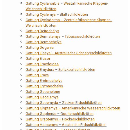
Gattung Cyclanorbis – Westafrikanische Klappen-
Weichschildkröten
Gattung Cyclemys – Blattschildkröten
Gattung Cycloderma – Zentralafrikanische Klappen-
Weichschildkröten
Gattung Deirochelys
Gattung Dermatemys – Tabascoschildkröten
Gattung Dermochelys
Gattung Dogania
Gattung Elseya – Australische Schnappschildkröten
Gattung Elusor
Gattung Emydoidea
Gattung Emydura – Spitzkopfschildkröten
Gattung Emys
Gattung Eretmochelys
Gattung Erymnochelys
Gattung Geochelone
Gattung Geoclemys
Gattung Geoemyda – Zacken-Erdschildkröten
Gattung Glyptemys – Amerikanische Wasserschildkröten
Gattung Gopherus – Gopherschildkröten
Gattung Graptemys – Höckerschildkröten
Gattung Heosemys – Asiatische Erdschildkröten