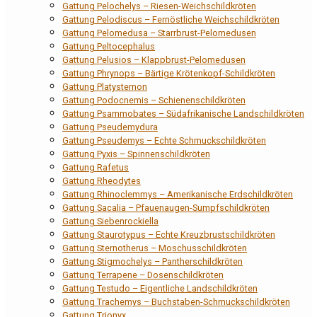
Gattung Pelochelys – Riesen-Weichschildkröten
Gattung Pelodiscus – Fernöstliche Weichschildkröten
Gattung Pelomedusa – Starrbrust-Pelomedusen
Gattung Peltocephalus
Gattung Pelusios – Klappbrust-Pelomedusen
Gattung Phrynops – Bärtige Krötenkopf-Schildkröten
Gattung Platysternon
Gattung Podocnemis – Schienenschildkröten
Gattung Psammobates – Südafrikanische Landschildkröten
Gattung Pseudemydura
Gattung Pseudemys – Echte Schmuckschildkröten
Gattung Pyxis – Spinnenschildkröten
Gattung Rafetus
Gattung Rheodytes
Gattung Rhinoclemmys – Amerikanische Erdschildkröten
Gattung Sacalia – Pfauenaugen-Sumpfschildkröten
Gattung Siebenrockiella
Gattung Staurotypus – Echte Kreuzbrustschildkröten
Gattung Sternotherus – Moschusschildkröten
Gattung Stigmochelys – Pantherschildkröten
Gattung Terrapene – Dosenschildkröten
Gattung Testudo – Eigentliche Landschildkröten
Gattung Trachemys – Buchstaben-Schmuckschildkröten
Gattung Trionyx