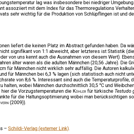
bungstemperatur lag was insbesondere bei niedriger Umgebungs
nt assoziiert mit dem Index für das Thermoregulations Verhalte
vats sehr wichtig für die Produktion von Schlüpflingen ist und de
onen liefert die keinen Platz im Abstract gefunden haben. Da w
icht signifikant von 1:1 abweicht, aber letzteres ist Statistik (d
jeder von uns kennt auch die Ausnahmen von diesem Wert). Ebenso
Jahren älter waren als die adulten Männchen (20,56 Jahre). Die 
 für Männchen nicht wirklich sehr auffällig. Die Autoren kalkulie
nd für Männchen bei 6,3 % lagen (sich statistisch auch nicht un
chsrate von 8,6 %. Interessant sind auch die Temperaturprofile, 
 halten, wobei Männchen durchschnittlich 30,5 °C und Weibchen du
ch hier die Vorzugstemperaturen die
Köhler
für türkische
Testudo 
kte für die Haltungsoptimierung wobei man berücksichtigen soll
overn
(2009)).
ys –
Schildi-Verlag (externer Link)
.