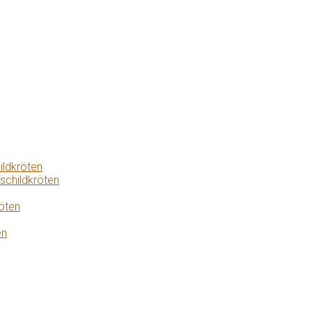
ildkröten
schildkröten
öten
en