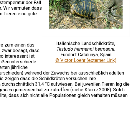
temperatur der Fall
n. Wir vermuten dass
n Tieren eine gute
Italienische Landschildkröte,
äre zum einen das
Testudo hermanni hermanni
,
ie zwar besagt, dass
Fundort: Catalunya, Spain
 interessant ist,
© Victor Loehr (externer Link)
Größenunterschiede
rten jährliche
terschieden) während der Zuwachs bei ausschließlich adulten
die zeigen dass die Schildkröten versuchen ihre
rchschnittlich 31,4 °C aufwiesen. Bei juvenilen Tieren lag die
graeca
gemessen hat zu zutreffen (siehe
Köhler
2008). Solch
te, dass sich nicht alle Populationen gleich verhalten müssen