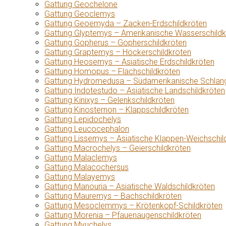
Gattung Geochelone
Gattung Geoclemys
Gattung Geoemyda – Zacken-Erdschildkröten
Gattung Glyptemys – Amerikanische Wasserschildk
Gattung Gopherus – Gopherschildkröten
Gattung Graptemys – Höckerschildkröten
Gattung Heosemys – Asiatische Erdschildkröten
Gattung Homopus – Flachschildkröten
Gattung Hydromedusa – Südamerikanische Schlang
Gattung Indotestudo – Asiatische Landschildkröten
Gattung Kinixys – Gelenkschildkröten
Gattung Kinosternon – Klappschildkröten
Gattung Lepidochelys
Gattung Leucocephalon
Gattung Lissemys – Asiatische Klappen-Weichschil
Gattung Macrochelys – Geierschildkröten
Gattung Malaclemys
Gattung Malacochersus
Gattung Malayemys
Gattung Manouria – Asiatische Waldschildkröten
Gattung Mauremys – Bachschildkröten
Gattung Mesoclemmys – Krötenkopf-Schildkröten
Gattung Morenia – Pfauenaugenschildkröten
Gattung Myuchelys