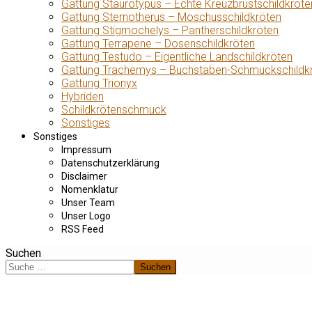
Gattung Staurotypus – Echte Kreuzbrustschildkröte
Gattung Sternotherus – Moschusschildkröten
Gattung Stigmochelys – Pantherschildkröten
Gattung Terrapene – Dosenschildkröten
Gattung Testudo – Eigentliche Landschildkröten
Gattung Trachemys – Buchstaben-Schmuckschildk
Gattung Trionyx
Hybriden
Schildkrötenschmuck
Sonstiges
Sonstiges
Impressum
Datenschutzerklärung
Disclaimer
Nomenklatur
Unser Team
Unser Logo
RSS Feed
Suchen
Suchen