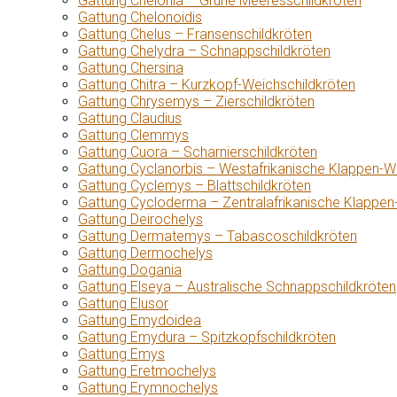
Gattung Chelonia – Grüne Meeresschildkröten
Gattung Chelonoidis
Gattung Chelus – Fransenschildkröten
Gattung Chelydra – Schnappschildkröten
Gattung Chersina
Gattung Chitra – Kurzkopf-Weichschildkröten
Gattung Chrysemys – Zierschildkröten
Gattung Claudius
Gattung Clemmys
Gattung Cuora – Scharnierschildkröten
Gattung Cyclanorbis – Westafrikanische Klappen-W
Gattung Cyclemys – Blattschildkröten
Gattung Cycloderma – Zentralafrikanische Klappen
Gattung Deirochelys
Gattung Dermatemys – Tabascoschildkröten
Gattung Dermochelys
Gattung Dogania
Gattung Elseya – Australische Schnappschildkröten
Gattung Elusor
Gattung Emydoidea
Gattung Emydura – Spitzkopfschildkröten
Gattung Emys
Gattung Eretmochelys
Gattung Erymnochelys