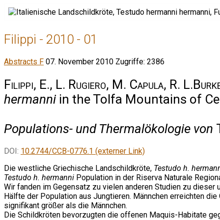
Filippi - 2010 - 01
Abstracts F
07. November 2010
Zugriffe: 2386
Filippi, E., L. Rugiero, M. Capula, R. L.Burke
hermanni
in the Tolfa Mountains of Cen
Populations- und Thermalökologie von
DOI:
10.2744/CCB-0776.1 (externer Link)
Die westliche Griechische Landschildkröte,
Testudo h. herman
Testudo h. hermanni
Population in der Riserva Naturale Regiona
Wir fanden im Gegensatz zu vielen anderen Studien zu dieser 
Hälfte der Population aus Jungtieren. Männchen erreichten di
signifikant größer als die Männchen.
Die Schildkröten bevorzugten die offenen Maquis-Habitate gege