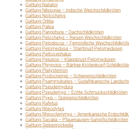
Gattung Natator
Gattung Nilssonia – Indische Weichschildkröten
Gattung Notochelys
Gattung Orlitia
Gattung Palea
Gattung Pangshura – Dachschildkröten
Gattung Pelochelys – Riesen-Weichschildkröten
Gattung Pelodiscus – Fernöstliche Weichschildkröt
Gattung Pelomedusa – Starrbrust-Pelomedusen
Gattung Peltocephalus
Gattung Pelusios – Klappbrust-Pelomedusen
Gattung Phrynops – Bärtige Krötenkopf-Schildkröt
Gattung Platysternon
Gattung Podocnemis – Schienenschildkröten
Gattung Psammobates – Südafrikanische Landschi
Gattung Pseudemydura
Gattung Pseudemys – Echte Schmuckschildkröten
Gattung Pyxis – Spinnenschildkröten
Gattung Rafetus
Gattung Rheodytes
Gattung Rhinoclemmys – Amerikanische Erdschildk
Gattung Sacalia – Pfauenaugen-Sumpfschildkröten
Gattung Siebenrockiella