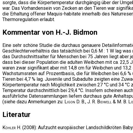
sorgte, dass die Körpertemperatur durchgängig über der Umge
war. Das Vorhandensein von Zecken an den Tieren war signifika
die Erhaltung offener Maquis-habitate innerhalb des Naturreser
Thermoregulation erlaubt.
Kommentar von H.-J. Bidmon
Eine sehr schöne Studie die durchaus genauere Detailinformati
Geschlechterverhältnis das tatsächlich bei 0,6 M : 1 W lag was n
das Durchschnittsalter für Menschen bei 75 Jahren liegt aber 
dass bei dieser Population die adulten Weibchen mit ca. 22,5 
waren zwar signifikant aber mit 14,8 cm für Weibchen und 13,2 cm
Wachstumsraten auf Prozentbasis, die für Weibchen bei 6,6 % u
Tieren bei 4,7 % lag. Juvenile und Subadulte zeigten eine Zuwa
Körpertemperatur nach Möglichkeit zwischen 27 °C und 34 °C zu
Temperatur durchschnittlich bei 29,4 °C. Insofern scheinen au
ausführliche Datensammlungen liefern durchaus gute Anhaltspun
(siehe dazu Anmerkungen zu:
Ligon D. B., J. R. Bidwell & M. B. L
Literatur
Köhler H.
(2008): Aufzucht europäischer Landschildkröten Bab