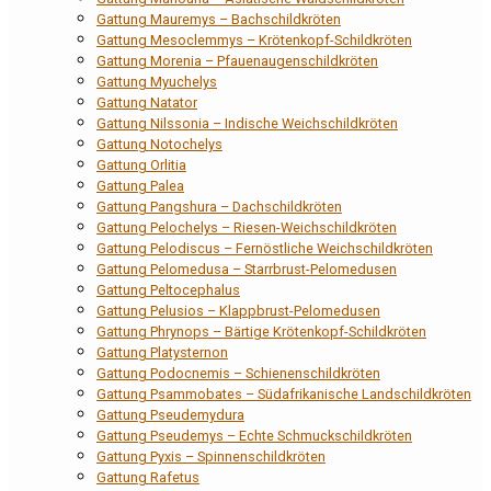
Gattung Mauremys – Bachschildkröten
Gattung Mesoclemmys – Krötenkopf-Schildkröten
Gattung Morenia – Pfauenaugenschildkröten
Gattung Myuchelys
Gattung Natator
Gattung Nilssonia – Indische Weichschildkröten
Gattung Notochelys
Gattung Orlitia
Gattung Palea
Gattung Pangshura – Dachschildkröten
Gattung Pelochelys – Riesen-Weichschildkröten
Gattung Pelodiscus – Fernöstliche Weichschildkröten
Gattung Pelomedusa – Starrbrust-Pelomedusen
Gattung Peltocephalus
Gattung Pelusios – Klappbrust-Pelomedusen
Gattung Phrynops – Bärtige Krötenkopf-Schildkröten
Gattung Platysternon
Gattung Podocnemis – Schienenschildkröten
Gattung Psammobates – Südafrikanische Landschildkröten
Gattung Pseudemydura
Gattung Pseudemys – Echte Schmuckschildkröten
Gattung Pyxis – Spinnenschildkröten
Gattung Rafetus