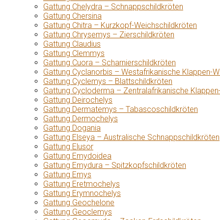
Gattung Chelydra – Schnappschildkröten
Gattung Chersina
Gattung Chitra – Kurzkopf-Weichschildkröten
Gattung Chrysemys – Zierschildkröten
Gattung Claudius
Gattung Clemmys
Gattung Cuora – Scharnierschildkröten
Gattung Cyclanorbis – Westafrikanische Klappen-W
Gattung Cyclemys – Blattschildkröten
Gattung Cycloderma – Zentralafrikanische Klappen
Gattung Deirochelys
Gattung Dermatemys – Tabascoschildkröten
Gattung Dermochelys
Gattung Dogania
Gattung Elseya – Australische Schnappschildkröten
Gattung Elusor
Gattung Emydoidea
Gattung Emydura – Spitzkopfschildkröten
Gattung Emys
Gattung Eretmochelys
Gattung Erymnochelys
Gattung Geochelone
Gattung Geoclemys