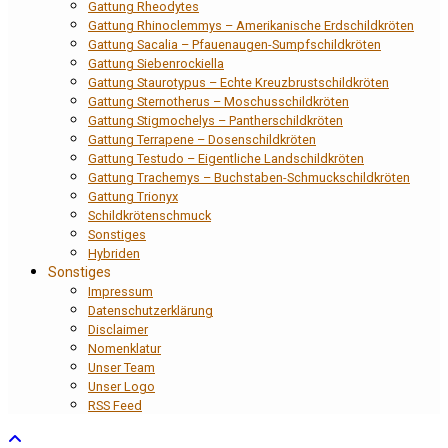
Gattung Rheodytes
Gattung Rhinoclemmys – Amerikanische Erdschildkröten
Gattung Sacalia – Pfauenaugen-Sumpfschildkröten
Gattung Siebenrockiella
Gattung Staurotypus – Echte Kreuzbrustschildkröten
Gattung Sternotherus – Moschusschildkröten
Gattung Stigmochelys – Pantherschildkröten
Gattung Terrapene – Dosenschildkröten
Gattung Testudo – Eigentliche Landschildkröten
Gattung Trachemys – Buchstaben-Schmuckschildkröten
Gattung Trionyx
Schildkrötenschmuck
Sonstiges
Hybriden
Sonstiges
Impressum
Datenschutzerklärung
Disclaimer
Nomenklatur
Unser Team
Unser Logo
RSS Feed