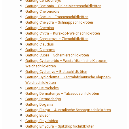
Gattung Centrochelys
Gattung Chelonia – Grüne Meeresschildkröten
Gattung Chelonoidis
Gattung Chelus – Fransenschildkröten
Gattung Chelydra – Schnappschildkröten
Gattung Chersina
Gattung Chitra – Kurzkopf-Weichschildkröten
Gattung Chrysemys – Zierschildkröten
Gattung Claudius
Gattung Clemmys
Gattung Cuora – Scharnierschildkröten
Gattung Cyclanorbis – Westafrikanische Klappen-
Weichschildkröten
Gattung Cyclemys – Blattschildkröten
Gattung Cycloderma – Zentralafrikanische Klappen-
Weichschildkröten
Gattung Deirochelys
Gattung Dermatemys – Tabascoschildkröten
Gattung Dermochelys
Gattung Dogania
Gattung Elseya – Australische Schnappschildkröten
Gattung Elusor
Gattung Emydoidea
Gattung Emydura – Spitzkopfschildkröten