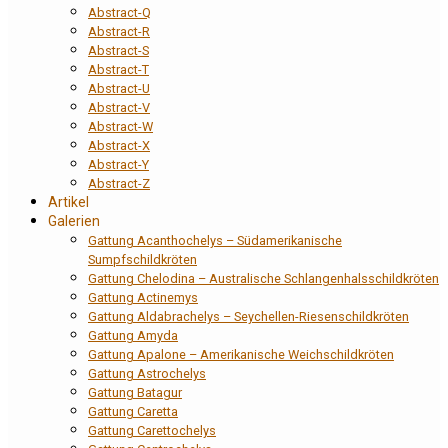
Abstract-Q
Abstract-R
Abstract-S
Abstract-T
Abstract-U
Abstract-V
Abstract-W
Abstract-X
Abstract-Y
Abstract-Z
Artikel
Galerien
Gattung Acanthochelys – Südamerikanische
Sumpfschildkröten
Gattung Chelodina – Australische Schlangenhalsschildkröten
Gattung Actinemys
Gattung Aldabrachelys – Seychellen-Riesenschildkröten
Gattung Amyda
Gattung Apalone – Amerikanische Weichschildkröten
Gattung Astrochelys
Gattung Batagur
Gattung Caretta
Gattung Carettochelys