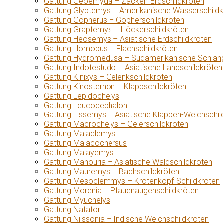
Gattung Geoemyda – Zacken-Erdschildkröten
Gattung Glyptemys – Amerikanische Wasserschildk
Gattung Gopherus – Gopherschildkröten
Gattung Graptemys – Höckerschildkröten
Gattung Heosemys – Asiatische Erdschildkröten
Gattung Homopus – Flachschildkröten
Gattung Hydromedusa – Südamerikanische Schlang
Gattung Indotestudo – Asiatische Landschildkröten
Gattung Kinixys – Gelenkschildkröten
Gattung Kinosternon – Klappschildkröten
Gattung Lepidochelys
Gattung Leucocephalon
Gattung Lissemys – Asiatische Klappen-Weichschil
Gattung Macrochelys – Geierschildkröten
Gattung Malaclemys
Gattung Malacochersus
Gattung Malayemys
Gattung Manouria – Asiatische Waldschildkröten
Gattung Mauremys – Bachschildkröten
Gattung Mesoclemmys – Krötenkopf-Schildkröten
Gattung Morenia – Pfauenaugenschildkröten
Gattung Myuchelys
Gattung Natator
Gattung Nilssonia – Indische Weichschildkröten