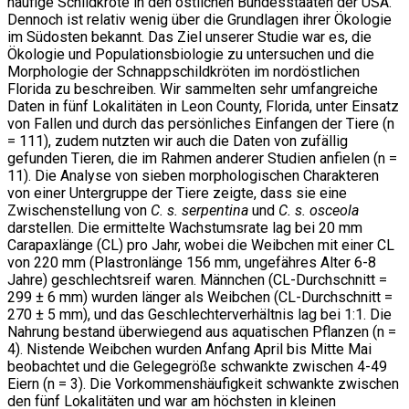
häufige Schildkröte in den östlichen Bundesstaaten der USA.
Dennoch ist relativ wenig über die Grundlagen ihrer Ökologie
im Südosten bekannt. Das Ziel unserer Studie war es, die
Ökologie und Populationsbiologie zu untersuchen und die
Morphologie der Schnappschildkröten im nordöstlichen
Florida zu beschreiben. Wir sammelten sehr umfangreiche
Daten in fünf Lokalitäten in Leon County, Florida, unter Einsatz
von Fallen und durch das persönliches Einfangen der Tiere (n
= 111), zudem nutzten wir auch die Daten von zufällig
gefunden Tieren, die im Rahmen anderer Studien anfielen (n =
11). Die Analyse von sieben morphologischen Charakteren
von einer Untergruppe der Tiere zeigte, dass sie eine
Zwischenstellung von
C. s. serpentina
und
C. s. osceola
darstellen. Die ermittelte Wachstumsrate lag bei 20 mm
Carapaxlänge (CL) pro Jahr, wobei die Weibchen mit einer CL
von 220 mm (Plastronlänge 156 mm, ungefähres Alter 6-8
Jahre) geschlechtsreif waren. Männchen (CL-Durchschnitt =
299 ± 6 mm) wurden länger als Weibchen (CL-Durchschnitt =
270 ± 5 mm), und das Geschlechterverhältnis lag bei 1:1. Die
Nahrung bestand überwiegend aus aquatischen Pflanzen (n =
4). Nistende Weibchen wurden Anfang April bis Mitte Mai
beobachtet und die Gelegegröße schwankte zwischen 4-49
Eiern (n = 3). Die Vorkommenshäufigkeit schwankte zwischen
den fünf Lokalitäten und war am höchsten in kleinen