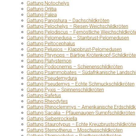
Gattung Notochelys
Gattung Orlitia
Gattung Palea
Gattung Pangshura – Dachschildkröten
Gattung Pelochelys – Riesen-Weichschildkröten
Gattung Pelodiscus – Fernöstliche Weichschildkröt
Gattung Pelomedusa – Starrbrust-Pelomedusen
Gattung Peltocephalus
Gattung Pelusios – Klappbrust-Pelomedusen
Gattung Phrynops – Bärtige Krötenkopf-Schildkröt
Gattung Platysternon
Gattung Podocnemis – Schienenschildkröten
Gattung Psammobates – Südafrikanische Landschi
Gattung Pseudemydura
Gattung Pseudemys – Echte Schmuckschildkröten
Gattung Pyxis – Spinnenschildkröten
Gattung Rafetus
Gattung Rheodytes
Gattung Rhinoclemmys – Amerikanische Erdschildk
Gattung Sacalia – Pfauenaugen-Sumpfschildkröten
Gattung Siebenrockiella
Gattung Staurotypus – Echte Kreuzbrustschildkröte
Gattung Sternotherus – Moschusschildkröten
Gattung Stigmochelys – Pantherschildkröten