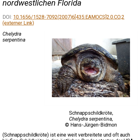
nordwestlichen Florida
DOI:
10.1656/1528-7092(2007)6[435:EAMOCS]2.0.CO;2
(externer Link)
Chelydra
serpentina
Schnappschildkröte,
Chelydra serpentina
,
© Hans-Jürgen-Bidmon
(Schnappschildkröte) ist eine weit verbreitete und oft auch