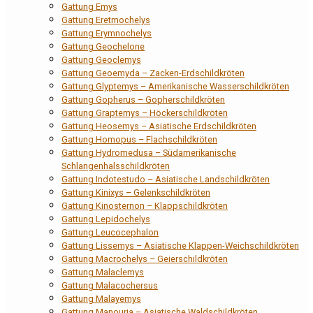
Gattung Emys
Gattung Eretmochelys
Gattung Erymnochelys
Gattung Geochelone
Gattung Geoclemys
Gattung Geoemyda – Zacken-Erdschildkröten
Gattung Glyptemys – Amerikanische Wasserschildkröten
Gattung Gopherus – Gopherschildkröten
Gattung Graptemys – Höckerschildkröten
Gattung Heosemys – Asiatische Erdschildkröten
Gattung Homopus – Flachschildkröten
Gattung Hydromedusa – Südamerikanische
Schlangenhalsschildkröten
Gattung Indotestudo – Asiatische Landschildkröten
Gattung Kinixys – Gelenkschildkröten
Gattung Kinosternon – Klappschildkröten
Gattung Lepidochelys
Gattung Leucocephalon
Gattung Lissemys – Asiatische Klappen-Weichschildkröten
Gattung Macrochelys – Geierschildkröten
Gattung Malaclemys
Gattung Malacochersus
Gattung Malayemys
Gattung Manouria – Asiatische Waldschildkröten