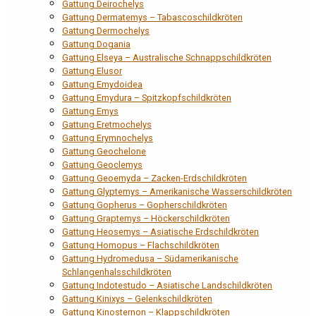
Gattung Deirochelys
Gattung Dermatemys – Tabascoschildkröten
Gattung Dermochelys
Gattung Dogania
Gattung Elseya – Australische Schnappschildkröten
Gattung Elusor
Gattung Emydoidea
Gattung Emydura – Spitzkopfschildkröten
Gattung Emys
Gattung Eretmochelys
Gattung Erymnochelys
Gattung Geochelone
Gattung Geoclemys
Gattung Geoemyda – Zacken-Erdschildkröten
Gattung Glyptemys – Amerikanische Wasserschildkröten
Gattung Gopherus – Gopherschildkröten
Gattung Graptemys – Höckerschildkröten
Gattung Heosemys – Asiatische Erdschildkröten
Gattung Homopus – Flachschildkröten
Gattung Hydromedusa – Südamerikanische
Schlangenhalsschildkröten
Gattung Indotestudo – Asiatische Landschildkröten
Gattung Kinixys – Gelenkschildkröten
Gattung Kinosternon – Klappschildkröten