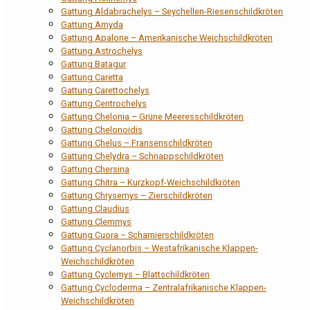
Gattung Aldabrachelys – Seychellen-Riesenschildkröten
Gattung Amyda
Gattung Apalone – Amerikanische Weichschildkröten
Gattung Astrochelys
Gattung Batagur
Gattung Caretta
Gattung Carettochelys
Gattung Centrochelys
Gattung Chelonia – Grüne Meeresschildkröten
Gattung Chelonoidis
Gattung Chelus – Fransenschildkröten
Gattung Chelydra – Schnappschildkröten
Gattung Chersina
Gattung Chitra – Kurzkopf-Weichschildkröten
Gattung Chrysemys – Zierschildkröten
Gattung Claudius
Gattung Clemmys
Gattung Cuora – Scharnierschildkröten
Gattung Cyclanorbis – Westafrikanische Klappen-
Weichschildkröten
Gattung Cyclemys – Blattschildkröten
Gattung Cycloderma – Zentralafrikanische Klappen-
Weichschildkröten