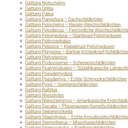
Gattung Notochelys
Gattung Orlitia
Gattung Palea
Gattung Pangshura – Dachschildkröten
Gattung Pelochelys – Riesen-Weichschildkröten
Gattung Pelodiscus – Fernöstliche Weichschildkröt
Gattung Pelomedusa – Starrbrust-Pelomedusen
Gattung Peltocephalus
Gattung Pelusios – Klappbrust-Pelomedusen
Gattung Phrynops – Bärtige Krötenkopf-Schildkröt
Gattung Platysternon
Gattung Podocnemis – Schienenschildkröten
Gattung Psammobates – Südafrikanische Landschi
Gattung Pseudemydura
Gattung Pseudemys – Echte Schmuckschildkröten
Gattung Pyxis – Spinnenschildkröten
Gattung Rafetus
Gattung Rheodytes
Gattung Rhinoclemmys – Amerikanische Erdschildk
Gattung Sacalia – Pfauenaugen-Sumpfschildkröten
Gattung Siebenrockiella
Gattung Staurotypus – Echte Kreuzbrustschildkröte
Gattung Sternotherus – Moschusschildkröten
Gattung Stigmochelys – Pantherschildkröten