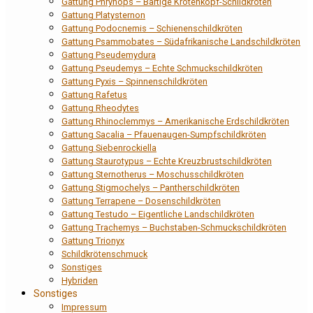
Gattung Phrynops – Bärtige Krötenkopf-Schildkröten
Gattung Platysternon
Gattung Podocnemis – Schienenschildkröten
Gattung Psammobates – Südafrikanische Landschildkröten
Gattung Pseudemydura
Gattung Pseudemys – Echte Schmuckschildkröten
Gattung Pyxis – Spinnenschildkröten
Gattung Rafetus
Gattung Rheodytes
Gattung Rhinoclemmys – Amerikanische Erdschildkröten
Gattung Sacalia – Pfauenaugen-Sumpfschildkröten
Gattung Siebenrockiella
Gattung Staurotypus – Echte Kreuzbrustschildkröten
Gattung Sternotherus – Moschusschildkröten
Gattung Stigmochelys – Pantherschildkröten
Gattung Terrapene – Dosenschildkröten
Gattung Testudo – Eigentliche Landschildkröten
Gattung Trachemys – Buchstaben-Schmuckschildkröten
Gattung Trionyx
Schildkrötenschmuck
Sonstiges
Hybriden
Sonstiges
Impressum