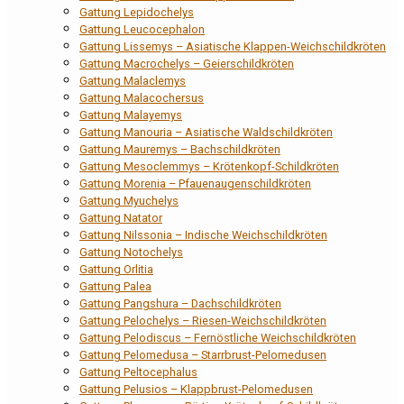
Gattung Lepidochelys
Gattung Leucocephalon
Gattung Lissemys – Asiatische Klappen-Weichschildkröten
Gattung Macrochelys – Geierschildkröten
Gattung Malaclemys
Gattung Malacochersus
Gattung Malayemys
Gattung Manouria – Asiatische Waldschildkröten
Gattung Mauremys – Bachschildkröten
Gattung Mesoclemmys – Krötenkopf-Schildkröten
Gattung Morenia – Pfauenaugenschildkröten
Gattung Myuchelys
Gattung Natator
Gattung Nilssonia – Indische Weichschildkröten
Gattung Notochelys
Gattung Orlitia
Gattung Palea
Gattung Pangshura – Dachschildkröten
Gattung Pelochelys – Riesen-Weichschildkröten
Gattung Pelodiscus – Fernöstliche Weichschildkröten
Gattung Pelomedusa – Starrbrust-Pelomedusen
Gattung Peltocephalus
Gattung Pelusios – Klappbrust-Pelomedusen