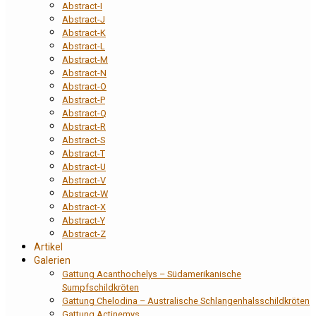
Abstract-I
Abstract-J
Abstract-K
Abstract-L
Abstract-M
Abstract-N
Abstract-O
Abstract-P
Abstract-Q
Abstract-R
Abstract-S
Abstract-T
Abstract-U
Abstract-V
Abstract-W
Abstract-X
Abstract-Y
Abstract-Z
Artikel
Galerien
Gattung Acanthochelys – Südamerikanische
Sumpfschildkröten
Gattung Chelodina – Australische Schlangenhalsschildkröten
Gattung Actinemys