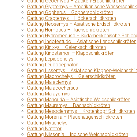
Gattung Geoemyda – Zacken-Erdschildkröten
Gattung Glyptemys – Amerikanische Wasserschildk
Gattung Gopherus – Gopherschildkröten
Gattung Graptemys – Höckerschildkröten
Gattung Heosemys – Asiatische Erdschildkröten
Gattung Homopus – Flachschildkröten
Gattung Hydromedusa – Südamerikanische Schlang
Gattung Indotestudo – Asiatische Landschildkröten
Gattung Kinixys – Gelenkschildkröten
Gattung Kinosternon – Klappschildkröten
Gattung Lepidochelys
Gattung Leucocephalon
Gattung Lissemys – Asiatische Klappen-Weichschil
Gattung Macrochelys – Geierschildkröten
Gattung Malaclemys
Gattung Malacochersus
Gattung Malayemys
Gattung Manouria – Asiatische Waldschildkröten
Gattung Mauremys – Bachschildkröten
Gattung Mesoclemmys – Krötenkopf-Schildkröten
Gattung Morenia – Pfauenaugenschildkröten
Gattung Myuchelys
Gattung Natator
Gattung Nilssonia – Indische Weichschildkröten