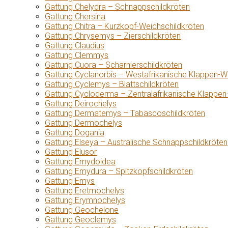
Gattung Chelydra – Schnappschildkröten
Gattung Chersina
Gattung Chitra – Kurzkopf-Weichschildkröten
Gattung Chrysemys – Zierschildkröten
Gattung Claudius
Gattung Clemmys
Gattung Cuora – Scharnierschildkröten
Gattung Cyclanorbis – Westafrikanische Klappen-W
Gattung Cyclemys – Blattschildkröten
Gattung Cycloderma – Zentralafrikanische Klappen
Gattung Deirochelys
Gattung Dermatemys – Tabascoschildkröten
Gattung Dermochelys
Gattung Dogania
Gattung Elseya – Australische Schnappschildkröten
Gattung Elusor
Gattung Emydoidea
Gattung Emydura – Spitzkopfschildkröten
Gattung Emys
Gattung Eretmochelys
Gattung Erymnochelys
Gattung Geochelone
Gattung Geoclemys