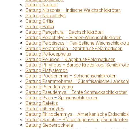
Gattung Natator
Gattung Nilssonia – Indische Weichschildkröten
Gattung Notochelys
Gattung Orlitia
Gattung Palea
Gattung Pangshura – Dachschildkröten
Gattung Pelochelys – Riesen-Weichschildkröten
Gattung Pelodiscus – Fernöstliche Weichschildkröt
Gattung Pelomedusa – Starrbrust-Pelomedusen
Gattung Peltocephalus
Gattung Pelusios – Klappbrust-Pelomedusen
Gattung Phrynops – Bärtige Krötenkopf-Schildkröt
Gattung Platysternon
Gattung Podocnemis – Schienenschildkröten
Gattung Psammobates – Südafrikanische Landschi
Gattung Pseudemydura
Gattung Pseudemys – Echte Schmuckschildkröten
Gattung Pyxis – Spinnenschildkröten
Gattung Rafetus
Gattung Rheodytes
Gattung Rhinoclemmys – Amerikanische Erdschildk
Gattung Sacalia – Pfauenaugen-Sumpfschildkröten
Gattung Siebenrockiella