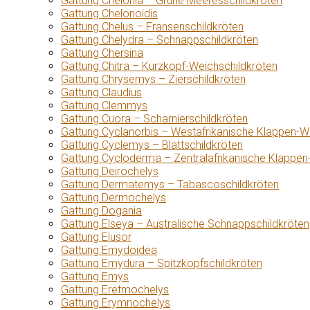
Gattung Chelonia – Grüne Meeresschildkröten
Gattung Chelonoidis
Gattung Chelus – Fransenschildkröten
Gattung Chelydra – Schnappschildkröten
Gattung Chersina
Gattung Chitra – Kurzkopf-Weichschildkröten
Gattung Chrysemys – Zierschildkröten
Gattung Claudius
Gattung Clemmys
Gattung Cuora – Scharnierschildkröten
Gattung Cyclanorbis – Westafrikanische Klappen-W
Gattung Cyclemys – Blattschildkröten
Gattung Cycloderma – Zentralafrikanische Klappen
Gattung Deirochelys
Gattung Dermatemys – Tabascoschildkröten
Gattung Dermochelys
Gattung Dogania
Gattung Elseya – Australische Schnappschildkröten
Gattung Elusor
Gattung Emydoidea
Gattung Emydura – Spitzkopfschildkröten
Gattung Emys
Gattung Eretmochelys
Gattung Erymnochelys