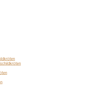
ildkröten
schildkröten
öten
en