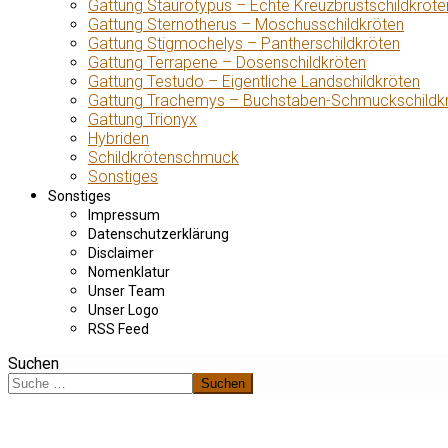
Gattung Staurotypus – Echte Kreuzbrustschildkröte
Gattung Sternotherus – Moschusschildkröten
Gattung Stigmochelys – Pantherschildkröten
Gattung Terrapene – Dosenschildkröten
Gattung Testudo – Eigentliche Landschildkröten
Gattung Trachemys – Buchstaben-Schmuckschildk
Gattung Trionyx
Hybriden
Schildkrötenschmuck
Sonstiges
Sonstiges
Impressum
Datenschutzerklärung
Disclaimer
Nomenklatur
Unser Team
Unser Logo
RSS Feed
Suchen
Suchen