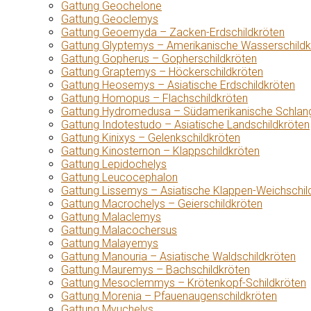
Gattung Geochelone
Gattung Geoclemys
Gattung Geoemyda – Zacken-Erdschildkröten
Gattung Glyptemys – Amerikanische Wasserschildk
Gattung Gopherus – Gopherschildkröten
Gattung Graptemys – Höckerschildkröten
Gattung Heosemys – Asiatische Erdschildkröten
Gattung Homopus – Flachschildkröten
Gattung Hydromedusa – Südamerikanische Schlang
Gattung Indotestudo – Asiatische Landschildkröten
Gattung Kinixys – Gelenkschildkröten
Gattung Kinosternon – Klappschildkröten
Gattung Lepidochelys
Gattung Leucocephalon
Gattung Lissemys – Asiatische Klappen-Weichschil
Gattung Macrochelys – Geierschildkröten
Gattung Malaclemys
Gattung Malacochersus
Gattung Malayemys
Gattung Manouria – Asiatische Waldschildkröten
Gattung Mauremys – Bachschildkröten
Gattung Mesoclemmys – Krötenkopf-Schildkröten
Gattung Morenia – Pfauenaugenschildkröten
Gattung Myuchelys