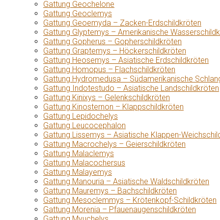
Gattung Geochelone
Gattung Geoclemys
Gattung Geoemyda – Zacken-Erdschildkröten
Gattung Glyptemys – Amerikanische Wasserschildk
Gattung Gopherus – Gopherschildkröten
Gattung Graptemys – Höckerschildkröten
Gattung Heosemys – Asiatische Erdschildkröten
Gattung Homopus – Flachschildkröten
Gattung Hydromedusa – Südamerikanische Schlang
Gattung Indotestudo – Asiatische Landschildkröten
Gattung Kinixys – Gelenkschildkröten
Gattung Kinosternon – Klappschildkröten
Gattung Lepidochelys
Gattung Leucocephalon
Gattung Lissemys – Asiatische Klappen-Weichschil
Gattung Macrochelys – Geierschildkröten
Gattung Malaclemys
Gattung Malacochersus
Gattung Malayemys
Gattung Manouria – Asiatische Waldschildkröten
Gattung Mauremys – Bachschildkröten
Gattung Mesoclemmys – Krötenkopf-Schildkröten
Gattung Morenia – Pfauenaugenschildkröten
Gattung Myuchelys