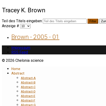
Tracey K. Brown
Teil des Titels eingeben
Filter
Zur
Anzeige #
Brown - 2005 - 01
Impressum
RSS Feed
© 2026 Chelonia science
Home
Abstract
Abstract-A
Abstract-B
Abstract-C
Abstract-D
Abstract-E
Abstract-F
Abstract-G