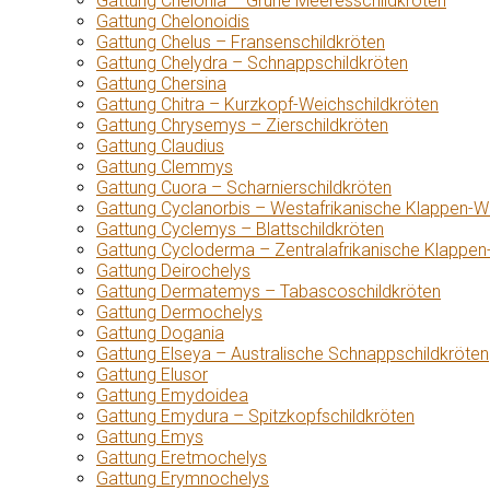
Gattung Chelonia – Grüne Meeresschildkröten
Gattung Chelonoidis
Gattung Chelus – Fransenschildkröten
Gattung Chelydra – Schnappschildkröten
Gattung Chersina
Gattung Chitra – Kurzkopf-Weichschildkröten
Gattung Chrysemys – Zierschildkröten
Gattung Claudius
Gattung Clemmys
Gattung Cuora – Scharnierschildkröten
Gattung Cyclanorbis – Westafrikanische Klappen-W
Gattung Cyclemys – Blattschildkröten
Gattung Cycloderma – Zentralafrikanische Klappen
Gattung Deirochelys
Gattung Dermatemys – Tabascoschildkröten
Gattung Dermochelys
Gattung Dogania
Gattung Elseya – Australische Schnappschildkröten
Gattung Elusor
Gattung Emydoidea
Gattung Emydura – Spitzkopfschildkröten
Gattung Emys
Gattung Eretmochelys
Gattung Erymnochelys