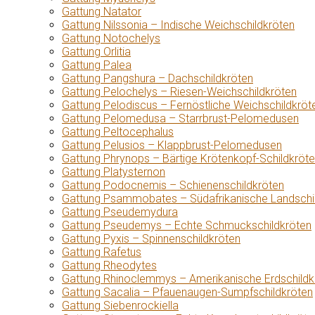
Gattung Natator
Gattung Nilssonia – Indische Weichschildkröten
Gattung Notochelys
Gattung Orlitia
Gattung Palea
Gattung Pangshura – Dachschildkröten
Gattung Pelochelys – Riesen-Weichschildkröten
Gattung Pelodiscus – Fernöstliche Weichschildkröt
Gattung Pelomedusa – Starrbrust-Pelomedusen
Gattung Peltocephalus
Gattung Pelusios – Klappbrust-Pelomedusen
Gattung Phrynops – Bärtige Krötenkopf-Schildkröt
Gattung Platysternon
Gattung Podocnemis – Schienenschildkröten
Gattung Psammobates – Südafrikanische Landschi
Gattung Pseudemydura
Gattung Pseudemys – Echte Schmuckschildkröten
Gattung Pyxis – Spinnenschildkröten
Gattung Rafetus
Gattung Rheodytes
Gattung Rhinoclemmys – Amerikanische Erdschildk
Gattung Sacalia – Pfauenaugen-Sumpfschildkröten
Gattung Siebenrockiella