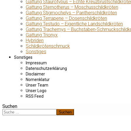
Gattung Staurotypus – Echte Kreuzbrustschildkröte
Gattung Sternotherus – Moschusschildkröten
Gattung Stigmochelys – Pantherschildkröten
Gattung Terrapene – Dosenschildkröten
Gattung Testudo – Eigentliche Landschildkröten
Gattung Trachemys – Buchstaben-Schmuckschildk
Gattung Trionyx
Hybriden
Schildkrötenschmuck
Sonstiges
Sonstiges
Impressum
Datenschutzerklärung
Disclaimer
Nomenklatur
Unser Team
Unser Logo
RSS Feed
Suchen
Suchen