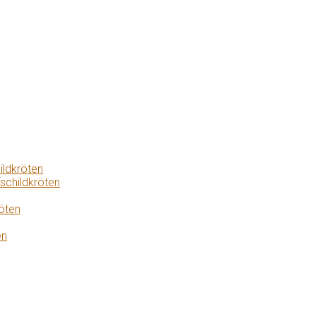
ildkröten
schildkröten
öten
en