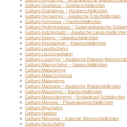
Gattung Glyptemys – Amerikanische Wasserschildk
Gattung Gopherus – Gopherschildkröten
Gattung Graptemys – Höckerschildkröten
Gattung Heosemys – Asiatische Erdschildkröten
Gattung Homopus – Flachschildkröten
Gattung Hydromedusa – Südamerikanische Schlang
Gattung Indotestudo – Asiatische Landschildkröten
Gattung Kinixys – Gelenkschildkröten
Gattung Kinosternon – Klappschildkröten
Gattung Lepidochelys
Gattung Leucocephalon
Gattung Lissemys – Asiatische Klappen-Weichschil
Gattung Macrochelys – Geierschildkröten
Gattung Malaclemys
Gattung Malacochersus
Gattung Malayemys
Gattung Manouria – Asiatische Waldschildkröten
Gattung Mauremys – Bachschildkröten
Gattung Mesoclemmys – Krötenkopf-Schildkröten
Gattung Morenia – Pfauenaugenschildkröten
Gattung Myuchelys
Gattung Natator
Gattung Nilssonia – Indische Weichschildkröten
Gattung Notochelys