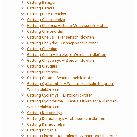
Gattung Batagur
Gattung Caretta
Gattung Carettochelys
Gattung Centrochelys
Gattung Chelonia – Grüne Meeresschildkröten
Gattung Chelonoidis
Gattung Chelus – Fransenschildkröten
Gattung Chelydra – Schnappschildkröten
Gattung Chersina
Gattung Chitra – Kurzkopf-Weichschildkröten
Gattung Chrysemys – Zierschildkröten
Gattung Claudius
Gattung Clemmys
Gattung Cuora – Scharnierschildkröten
Gattung Cyclanorbis – Westafrikanische Klappen-
Weichschildkröten
Gattung Cyclemys – Blattschildkröten
Gattung Cycloderma – Zentralafrikanische Klappen-
Weichschildkröten
Gattung Deirochelys
Gattung Dermatemys – Tabascoschildkröten
Gattung Dermochelys
Gattung Dogania
Gattung Elseya – Australische Schnappschildkröten