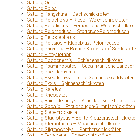
Gattung Orlitia
Gattung Palea
Gattung Pangshura – Dachschildkröten
Gattung Pelochelys – Riesen-Weichschildkröten
Gattung Pelodiscus – Fernöstliche Weichschildkröt
Gattung Pelomedusa – Starrbrust-Pelomedusen
Gattung Peltocephalus
Gattung Pelusios – Klappbrust-Pelomedusen
Gattung Phrynops – Bärtige Krötenkopf-Schildkröt
Gattung Platysternon
Gattung Podocnemis – Schienenschildkröten
Gattung Psammobates – Südafrikanische Landschi
Gattung Pseudemydura
Gattung Pseudemys – Echte Schmuckschildkröten
Gattung Pyxis – Spinnenschildkröten
Gattung Rafetus
Gattung Rheodytes
Gattung Rhinoclemmys – Amerikanische Erdschildk
Gattung Sacalia – Pfauenaugen-Sumpfschildkröten
Gattung Siebenrockiella
Gattung Staurotypus – Echte Kreuzbrustschildkröte
Gattung Sternotherus – Moschusschildkröten
Gattung Stigmochelys – Pantherschildkröten
Gattung Terrapene – Dosenschildkröten