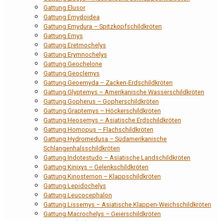
Gattung Elusor
Gattung Emydoidea
Gattung Emydura – Spitzkopfschildkröten
Gattung Emys
Gattung Eretmochelys
Gattung Erymnochelys
Gattung Geochelone
Gattung Geoclemys
Gattung Geoemyda – Zacken-Erdschildkröten
Gattung Glyptemys – Amerikanische Wasserschildkröten
Gattung Gopherus – Gopherschildkröten
Gattung Graptemys – Höckerschildkröten
Gattung Heosemys – Asiatische Erdschildkröten
Gattung Homopus – Flachschildkröten
Gattung Hydromedusa – Südamerikanische
Schlangenhalsschildkröten
Gattung Indotestudo – Asiatische Landschildkröten
Gattung Kinixys – Gelenkschildkröten
Gattung Kinosternon – Klappschildkröten
Gattung Lepidochelys
Gattung Leucocephalon
Gattung Lissemys – Asiatische Klappen-Weichschildkröten
Gattung Macrochelys – Geierschildkröten