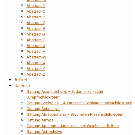
Abstract-N
Abstract-O
Abstract-P
Abstract-Q
Abstract-R
Abstract-S
Abstract-T
Abstract-U
Abstract-V
Abstract-W
Abstract-X
Abstract-Y
Abstract-Z
Artikel
Galerien
Gattung Acanthochelys – Südamerikanische
Sumpfschildkröten
Gattung Chelodina – Australische Schlangenhalsschildkröten
Gattung Actinemys
Gattung Aldabrachelys – Seychellen-Riesenschildkröten
Gattung Amyda
Gattung Apalone – Amerikanische Weichschildkröten
Gattung Astrochelys