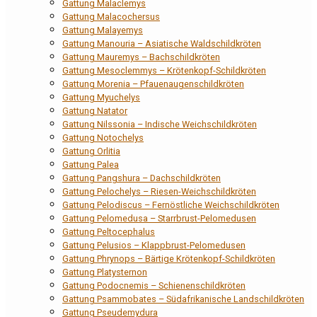
Gattung Malaclemys
Gattung Malacochersus
Gattung Malayemys
Gattung Manouria – Asiatische Waldschildkröten
Gattung Mauremys – Bachschildkröten
Gattung Mesoclemmys – Krötenkopf-Schildkröten
Gattung Morenia – Pfauenaugenschildkröten
Gattung Myuchelys
Gattung Natator
Gattung Nilssonia – Indische Weichschildkröten
Gattung Notochelys
Gattung Orlitia
Gattung Palea
Gattung Pangshura – Dachschildkröten
Gattung Pelochelys – Riesen-Weichschildkröten
Gattung Pelodiscus – Fernöstliche Weichschildkröten
Gattung Pelomedusa – Starrbrust-Pelomedusen
Gattung Peltocephalus
Gattung Pelusios – Klappbrust-Pelomedusen
Gattung Phrynops – Bärtige Krötenkopf-Schildkröten
Gattung Platysternon
Gattung Podocnemis – Schienenschildkröten
Gattung Psammobates – Südafrikanische Landschildkröten
Gattung Pseudemydura