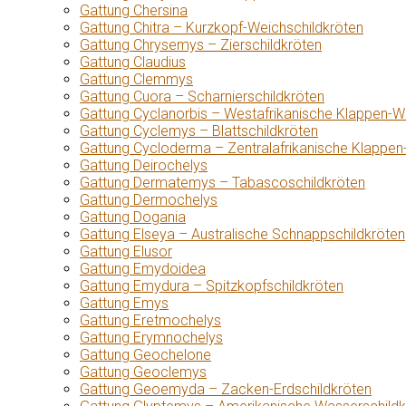
Gattung Chersina
Gattung Chitra – Kurzkopf-Weichschildkröten
Gattung Chrysemys – Zierschildkröten
Gattung Claudius
Gattung Clemmys
Gattung Cuora – Scharnierschildkröten
Gattung Cyclanorbis – Westafrikanische Klappen-W
Gattung Cyclemys – Blattschildkröten
Gattung Cycloderma – Zentralafrikanische Klappen
Gattung Deirochelys
Gattung Dermatemys – Tabascoschildkröten
Gattung Dermochelys
Gattung Dogania
Gattung Elseya – Australische Schnappschildkröten
Gattung Elusor
Gattung Emydoidea
Gattung Emydura – Spitzkopfschildkröten
Gattung Emys
Gattung Eretmochelys
Gattung Erymnochelys
Gattung Geochelone
Gattung Geoclemys
Gattung Geoemyda – Zacken-Erdschildkröten