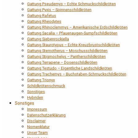
Gattung Pseudemys – Echte Schmuckschildkröten
Gattung Pyxis – Spinnenschildkröten
Gattung Rafetus
Gattung Rheodytes
Gattung Rhinoclemmys – Amerikanische Erdschildkröten
Gattung Sacalia – Pfauenaugen-Sumpfschildkröten
Gattung Siebenrockiella
Gattung Staurotypus – Echte Kreuzbrustschildkröten
Gattung Sternotherus – Moschusschildkröten
Gattung Stigmochelys – Pantherschildkröten
Gattung Terrapene – Dosenschildkröten
Gattung Testudo – Eigentliche Landschildkröten
Gattung Trachemys – Buchstaben-Schmuckschildkröten
Gattung Trionyx
Schildkrötenschmuck
Sonstiges
Hybriden
Sonstiges
Impressum
Datenschutzerklärung
Disclaimer
Nomenklatur
Unser Team