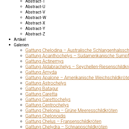
Abstract-T
Abstract-U
Abstract-V
Abstract-W
Abstract-X
Abstract-Y
Abstract-Z
Artikel
Galerien
Gattung Chelodina – Australische Schlangenhalssch
Gattung Acanthochelys – Südamerikanische Sumpf
Gattung Actinemys
Gattung Aldabrachelys – Seychellen-Riesenschildkr
Gattung Amyda
Gattung Apalone – Amerikanische Weichschildkröt
Gattung Astrochelys
Gattung Batagur
Gattung Caretta
Gattung Carettochelys
Gattung Centrochelys
Gattung Chelonia – Grüne Meeresschildkröten
Gattung Chelonoidis
Gattung Chelus – Fransenschildkröten
Gattung Chelydra – Schnappschildkröten