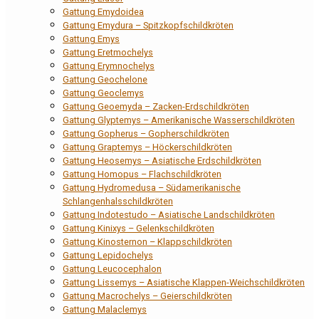
Gattung Emydoidea
Gattung Emydura – Spitzkopfschildkröten
Gattung Emys
Gattung Eretmochelys
Gattung Erymnochelys
Gattung Geochelone
Gattung Geoclemys
Gattung Geoemyda – Zacken-Erdschildkröten
Gattung Glyptemys – Amerikanische Wasserschildkröten
Gattung Gopherus – Gopherschildkröten
Gattung Graptemys – Höckerschildkröten
Gattung Heosemys – Asiatische Erdschildkröten
Gattung Homopus – Flachschildkröten
Gattung Hydromedusa – Südamerikanische
Schlangenhalsschildkröten
Gattung Indotestudo – Asiatische Landschildkröten
Gattung Kinixys – Gelenkschildkröten
Gattung Kinosternon – Klappschildkröten
Gattung Lepidochelys
Gattung Leucocephalon
Gattung Lissemys – Asiatische Klappen-Weichschildkröten
Gattung Macrochelys – Geierschildkröten
Gattung Malaclemys