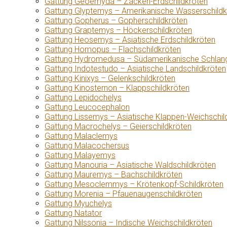
Gattung Geoemyda – Zacken-Erdschildkröten
Gattung Glyptemys – Amerikanische Wasserschildk
Gattung Gopherus – Gopherschildkröten
Gattung Graptemys – Höckerschildkröten
Gattung Heosemys – Asiatische Erdschildkröten
Gattung Homopus – Flachschildkröten
Gattung Hydromedusa – Südamerikanische Schlang
Gattung Indotestudo – Asiatische Landschildkröten
Gattung Kinixys – Gelenkschildkröten
Gattung Kinosternon – Klappschildkröten
Gattung Lepidochelys
Gattung Leucocephalon
Gattung Lissemys – Asiatische Klappen-Weichschil
Gattung Macrochelys – Geierschildkröten
Gattung Malaclemys
Gattung Malacochersus
Gattung Malayemys
Gattung Manouria – Asiatische Waldschildkröten
Gattung Mauremys – Bachschildkröten
Gattung Mesoclemmys – Krötenkopf-Schildkröten
Gattung Morenia – Pfauenaugenschildkröten
Gattung Myuchelys
Gattung Natator
Gattung Nilssonia – Indische Weichschildkröten