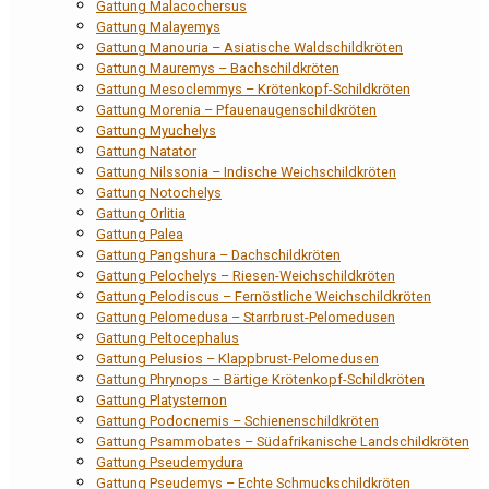
Gattung Malacochersus
Gattung Malayemys
Gattung Manouria – Asiatische Waldschildkröten
Gattung Mauremys – Bachschildkröten
Gattung Mesoclemmys – Krötenkopf-Schildkröten
Gattung Morenia – Pfauenaugenschildkröten
Gattung Myuchelys
Gattung Natator
Gattung Nilssonia – Indische Weichschildkröten
Gattung Notochelys
Gattung Orlitia
Gattung Palea
Gattung Pangshura – Dachschildkröten
Gattung Pelochelys – Riesen-Weichschildkröten
Gattung Pelodiscus – Fernöstliche Weichschildkröten
Gattung Pelomedusa – Starrbrust-Pelomedusen
Gattung Peltocephalus
Gattung Pelusios – Klappbrust-Pelomedusen
Gattung Phrynops – Bärtige Krötenkopf-Schildkröten
Gattung Platysternon
Gattung Podocnemis – Schienenschildkröten
Gattung Psammobates – Südafrikanische Landschildkröten
Gattung Pseudemydura
Gattung Pseudemys – Echte Schmuckschildkröten