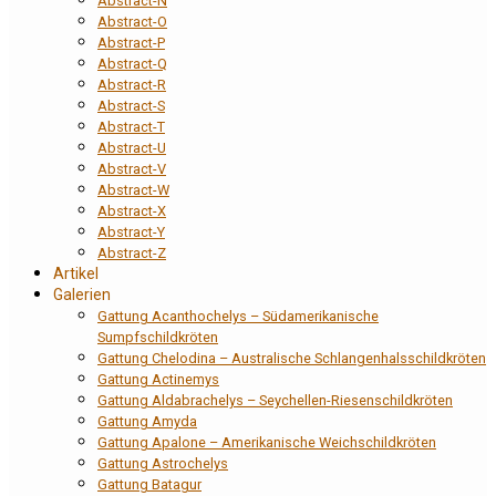
Abstract-N
Abstract-O
Abstract-P
Abstract-Q
Abstract-R
Abstract-S
Abstract-T
Abstract-U
Abstract-V
Abstract-W
Abstract-X
Abstract-Y
Abstract-Z
Artikel
Galerien
Gattung Acanthochelys – Südamerikanische
Sumpfschildkröten
Gattung Chelodina – Australische Schlangenhalsschildkröten
Gattung Actinemys
Gattung Aldabrachelys – Seychellen-Riesenschildkröten
Gattung Amyda
Gattung Apalone – Amerikanische Weichschildkröten
Gattung Astrochelys
Gattung Batagur