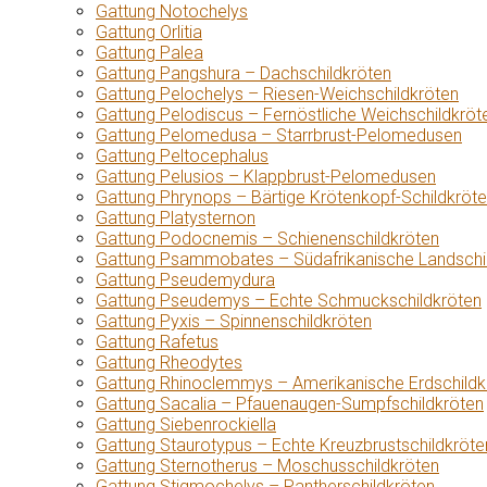
Gattung Notochelys
Gattung Orlitia
Gattung Palea
Gattung Pangshura – Dachschildkröten
Gattung Pelochelys – Riesen-Weichschildkröten
Gattung Pelodiscus – Fernöstliche Weichschildkröt
Gattung Pelomedusa – Starrbrust-Pelomedusen
Gattung Peltocephalus
Gattung Pelusios – Klappbrust-Pelomedusen
Gattung Phrynops – Bärtige Krötenkopf-Schildkröt
Gattung Platysternon
Gattung Podocnemis – Schienenschildkröten
Gattung Psammobates – Südafrikanische Landschi
Gattung Pseudemydura
Gattung Pseudemys – Echte Schmuckschildkröten
Gattung Pyxis – Spinnenschildkröten
Gattung Rafetus
Gattung Rheodytes
Gattung Rhinoclemmys – Amerikanische Erdschildk
Gattung Sacalia – Pfauenaugen-Sumpfschildkröten
Gattung Siebenrockiella
Gattung Staurotypus – Echte Kreuzbrustschildkröte
Gattung Sternotherus – Moschusschildkröten
Gattung Stigmochelys – Pantherschildkröten