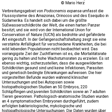
© Mario Herz
Verbreitungsgebiet von
Podocnemis expansa
umfasst die
Flusssysteme des Amazonas, Orinocos und des Esequibo in
Südamerika. Es handelt sich dabei um die größte
Süßwasserschildkröte der Welt, die einen harten Panzer
besitzt, und sie wird von der International Union for
Conservation of Nature (IUCN) als bedrohte und gefährdete
Art eingestuft. In der Gefangenschaftshaltung zeigt sie eine
verstärkte Anfälligkeit für verschiedene Krankheiten, die bei
wild lebenden Populationen nicht beobachtet wird. Das
vorrangigste Ziel der Zuchtfarmen ist es, die Mortalitätsrate
gering zu halten und hohe Wachstumsraten zu erzielen. Es ist
ebenso wichtig, sicherzustellen, dass die ausgewilderten
Schildkröten gesund sind und keine Infektionen, Parasiten
und genetisch bedingte Erkrankungen aufweisen. Die hier
vorgestellten Befunde wurden während klinischer
Untersuchungen und bei Autopsien sowie
histopathologischen Studien an 50 Embryos, 220
Schlüpflingen und juvenilen Schildkröten sowie an 7 adulten
Tieren gewonnen. Pathologisch-anatomische Studien wurden
an 4 symptomatischen Embryonen durchgeführt, zudem
erfolgten bakteriologische, mykologische und
histopathologische Untersuchungen. Die Daten wurden über