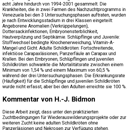
acht Jahre hindurch von 1994-2001 gesammelt. Die
Krankheiten, die in zwei Farmen des Nachzuchtprogramms in
Venezuela bei den 3 Untersuchungsphasen auftraten, wurden
je nach Entwicklungsstadium in drei Klassen eingeteilt:
Angeborene Anomalien (Verkrüppelungen),
Dottersackinfektionen, Embryonensterblichkeit,
Hautverpilzung und Septikämie. Schlüpflinge und Juvenile:
Stoffwechsel bedingte Knochenerweichung, Vitamin-A-
Mangel und Gicht. Adulte Schildkröten: Fortschreitende,
infektiöse Carapaxläsionen, Panzerfäule an Carapax und
Krallen. Bei den Embryonen, Schlüpflingen und juvenilen
Schildkröten schwankte die Mortalitätsrate zwischen einem
Minimum von 1,54 % und einem Maximum von 60,5 %
während der drei Untersuchungsphasen. Die Erkrankungsrate
(Häufigkeit) für die Schlüpflinge und juvenilen Schildkröten
wurde nicht erfasst, aber bei den Adulten erreichte sie 100 %.
Kommentar von H.-J. Bidmon
Diese Arbeit zeigt, dass unter den praktizierten
Zuchtbedingungen für Wiederauswilderungsprojekte oder zur
weiteren Zucht keine adulten Schildkröten ohne
Panzerläsionen und Nekrosen zur Verfügung stehen.