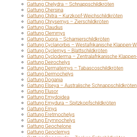
Gattung Chelydra – Schnappschildkröten
Gattung Chersina
Gattung Chitra – Kurzkopf-Weichschildkröten
Gattung Chrysemys – Zierschildkröten
Gattung Claudius
Gattung Clemmys
Gattung Cuora – Scharnierschildkröten
Gattung Cyclanorbis – Westafrikanische Klappen-W
Gattung Cyclemys – Blattschildkröten
Gattung Cycloderma – Zentralafrikanische Klappen
Gattung Deirochelys
Gattung Dermatemys – Tabascoschildkröten
Gattung Dermochelys
Gattung Dogania
Gattung Elseya – Australische Schnappschildkröten
Gattung Elusor
Gattung Emydoidea
Gattung Emydura – Spitzkopfschildkröten
Gattung Emys
Gattung Eretmochelys
Gattung Erymnochelys
Gattung Geochelone
Gattung Geoclemys