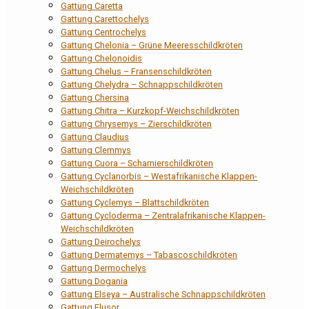
Gattung Caretta
Gattung Carettochelys
Gattung Centrochelys
Gattung Chelonia – Grüne Meeresschildkröten
Gattung Chelonoidis
Gattung Chelus – Fransenschildkröten
Gattung Chelydra – Schnappschildkröten
Gattung Chersina
Gattung Chitra – Kurzkopf-Weichschildkröten
Gattung Chrysemys – Zierschildkröten
Gattung Claudius
Gattung Clemmys
Gattung Cuora – Scharnierschildkröten
Gattung Cyclanorbis – Westafrikanische Klappen-
Weichschildkröten
Gattung Cyclemys – Blattschildkröten
Gattung Cycloderma – Zentralafrikanische Klappen-
Weichschildkröten
Gattung Deirochelys
Gattung Dermatemys – Tabascoschildkröten
Gattung Dermochelys
Gattung Dogania
Gattung Elseya – Australische Schnappschildkröten
Gattung Elusor