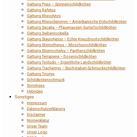
Gattung Pyxis – Spinnenschildkröten
Gattung Rafetus
Gattung Rheodytes
Gattung Rhinoclemmys – Amerikanische Erdschildkröten
Gattung Sacalia – Pfauenaugen-Sumpfschildkröten
Gattung Siebenrockiella
Gattung Staurotypus – Echte Kreuzbrustschildkröten
Gattung Sternotherus – Moschusschildkröten
Gattung Stigmochelys – Pantherschildkröten
Gattung Terrapene – Dosenschildkröten
Gattung Testudo – Eigentliche Landschildkröten
Gattung Trachemys – Buchstaben-Schmuckschildkröten
Gattung Trionyx
Schildkrötenschmuck
Sonstiges
Hybriden
Sonstiges
Impressum
Datenschutzerklärung
Disclaimer
Nomenklatur
Unser Team
Unser Logo