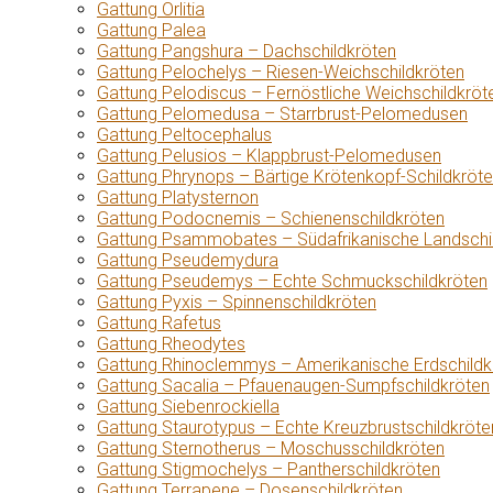
Gattung Orlitia
Gattung Palea
Gattung Pangshura – Dachschildkröten
Gattung Pelochelys – Riesen-Weichschildkröten
Gattung Pelodiscus – Fernöstliche Weichschildkröt
Gattung Pelomedusa – Starrbrust-Pelomedusen
Gattung Peltocephalus
Gattung Pelusios – Klappbrust-Pelomedusen
Gattung Phrynops – Bärtige Krötenkopf-Schildkröt
Gattung Platysternon
Gattung Podocnemis – Schienenschildkröten
Gattung Psammobates – Südafrikanische Landschi
Gattung Pseudemydura
Gattung Pseudemys – Echte Schmuckschildkröten
Gattung Pyxis – Spinnenschildkröten
Gattung Rafetus
Gattung Rheodytes
Gattung Rhinoclemmys – Amerikanische Erdschildk
Gattung Sacalia – Pfauenaugen-Sumpfschildkröten
Gattung Siebenrockiella
Gattung Staurotypus – Echte Kreuzbrustschildkröte
Gattung Sternotherus – Moschusschildkröten
Gattung Stigmochelys – Pantherschildkröten
Gattung Terrapene – Dosenschildkröten