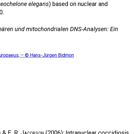
eochelone elegans
) based on nuclear and
0.
eären und mitochondrialen DNS-Analysen: Ein
ss & E. R. Jacobson
(2006): Intranuclear coccidiosis