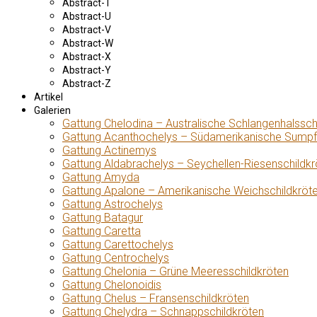
Abstract-T
Abstract-U
Abstract-V
Abstract-W
Abstract-X
Abstract-Y
Abstract-Z
Artikel
Galerien
Gattung Chelodina – Australische Schlangenhalssch
Gattung Acanthochelys – Südamerikanische Sumpf
Gattung Actinemys
Gattung Aldabrachelys – Seychellen-Riesenschildkr
Gattung Amyda
Gattung Apalone – Amerikanische Weichschildkröt
Gattung Astrochelys
Gattung Batagur
Gattung Caretta
Gattung Carettochelys
Gattung Centrochelys
Gattung Chelonia – Grüne Meeresschildkröten
Gattung Chelonoidis
Gattung Chelus – Fransenschildkröten
Gattung Chelydra – Schnappschildkröten