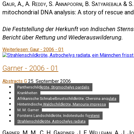
Gaur, A., A. Reddy, S. Annapoorni, B. Satyarebala & S. 
mitochondrial DNA analysis: A story of rescue and
Die Feststellung der Herkunft von Indischen Sterns
Bericht über Rettung und Wiederauswilderung.
Weiterlesen: Gaur - 2006 - 01
Garner - 2006 - 01
Abstracts G
25. September 2006
Pantherschildkröte, Stigmochelys pardalis
Krankheiten
Afrikanische Schnabelbrustschildkröte, Chersina angulata
Hinterindische Waldschildkröte, Manouria impressa
M. M. Garner
Forstens Landschildkröte, Indotestudo forstenii
Strahlenschildkröte, Astrochelys radiata
Garner, M. M., C. H. Gardiner, J. F. Wellehan, A. J. J