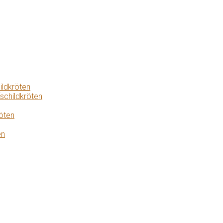
ildkröten
schildkröten
öten
en