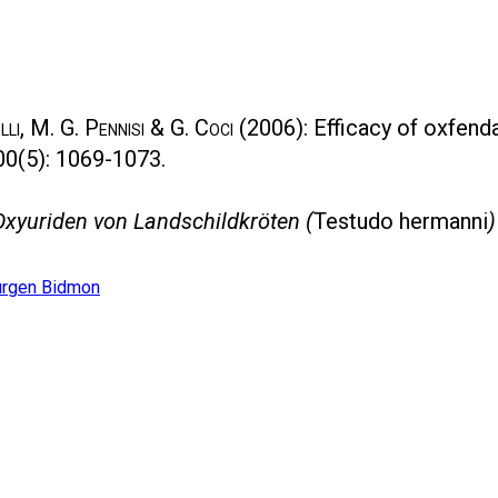
lli, M. G. Pennisi & G. Coci
(2006): Efficacy of oxfend
00(5): 1069-1073.
xyuriden von Landschildkröten (
Testudo hermanni
)