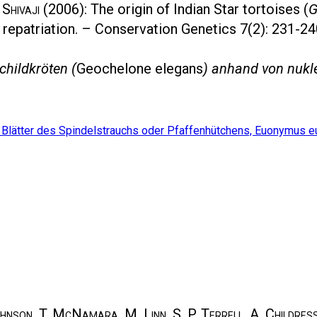
Shivaji
(2006): The origin of Indian Star tortoises (
G
 repatriation. – Conservation Genetics 7(2): 231-24
childkröten (
Geochelone elegans
) anhand von nukl
ohnson, T. McNamara, M. Linn, S. P. Terrell, A. Childre