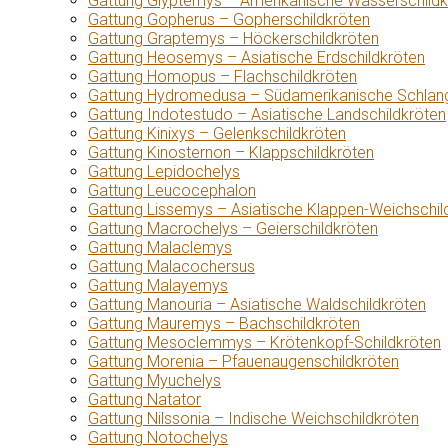
Gattung Glyptemys – Amerikanische Wasserschildk
Gattung Gopherus – Gopherschildkröten
Gattung Graptemys – Höckerschildkröten
Gattung Heosemys – Asiatische Erdschildkröten
Gattung Homopus – Flachschildkröten
Gattung Hydromedusa – Südamerikanische Schlang
Gattung Indotestudo – Asiatische Landschildkröten
Gattung Kinixys – Gelenkschildkröten
Gattung Kinosternon – Klappschildkröten
Gattung Lepidochelys
Gattung Leucocephalon
Gattung Lissemys – Asiatische Klappen-Weichschil
Gattung Macrochelys – Geierschildkröten
Gattung Malaclemys
Gattung Malacochersus
Gattung Malayemys
Gattung Manouria – Asiatische Waldschildkröten
Gattung Mauremys – Bachschildkröten
Gattung Mesoclemmys – Krötenkopf-Schildkröten
Gattung Morenia – Pfauenaugenschildkröten
Gattung Myuchelys
Gattung Natator
Gattung Nilssonia – Indische Weichschildkröten
Gattung Notochelys