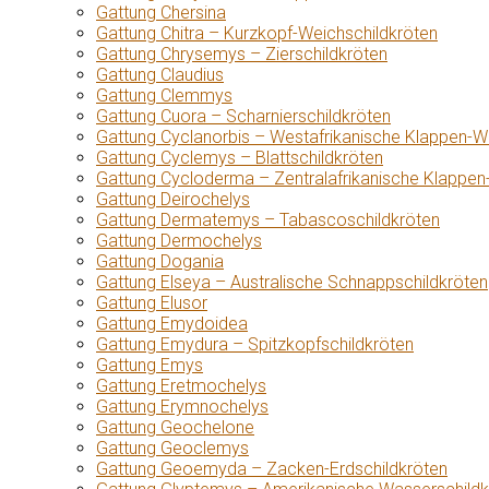
Gattung Chersina
Gattung Chitra – Kurzkopf-Weichschildkröten
Gattung Chrysemys – Zierschildkröten
Gattung Claudius
Gattung Clemmys
Gattung Cuora – Scharnierschildkröten
Gattung Cyclanorbis – Westafrikanische Klappen-W
Gattung Cyclemys – Blattschildkröten
Gattung Cycloderma – Zentralafrikanische Klappen
Gattung Deirochelys
Gattung Dermatemys – Tabascoschildkröten
Gattung Dermochelys
Gattung Dogania
Gattung Elseya – Australische Schnappschildkröten
Gattung Elusor
Gattung Emydoidea
Gattung Emydura – Spitzkopfschildkröten
Gattung Emys
Gattung Eretmochelys
Gattung Erymnochelys
Gattung Geochelone
Gattung Geoclemys
Gattung Geoemyda – Zacken-Erdschildkröten