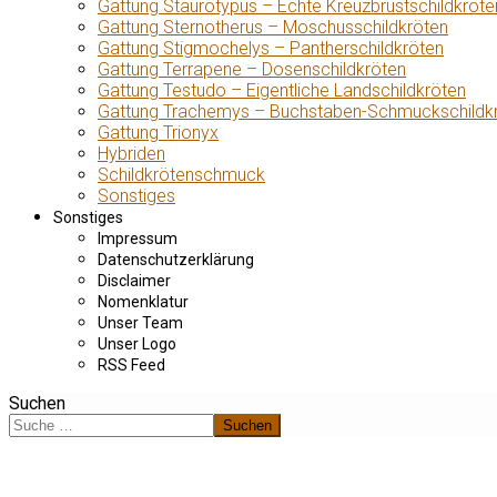
Gattung Staurotypus – Echte Kreuzbrustschildkröte
Gattung Sternotherus – Moschusschildkröten
Gattung Stigmochelys – Pantherschildkröten
Gattung Terrapene – Dosenschildkröten
Gattung Testudo – Eigentliche Landschildkröten
Gattung Trachemys – Buchstaben-Schmuckschildk
Gattung Trionyx
Hybriden
Schildkrötenschmuck
Sonstiges
Sonstiges
Impressum
Datenschutzerklärung
Disclaimer
Nomenklatur
Unser Team
Unser Logo
RSS Feed
Suchen
Suchen