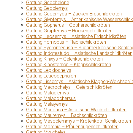
Gattung Geochelone
Gattung Geoclemys
Gattung Geoemyda – Zacken-Erdschildkröten
Gattung Glyptemys – Amerikanische Wasserschildk
Gattung Gopherus – Gopherschildkröten
Gattung Graptemys – Höckerschildkröten
Gattung Heosemys – Asiatische Erdschildkröten
Gattung Homopus – Flachschildkröten
Gattung Hydromedusa – Südamerikanische Schlang
Gattung Indotestudo – Asiatische Landschildkröten
Gattung Kinixys – Gelenkschildkröten
Gattung Kinosternon – Klappschildkröten
Gattung Lepidochelys
Gattung Leucocephalon
Gattung Lissemys – Asiatische Klappen-Weichschil
Gattung Macrochelys – Geierschildkröten
Gattung Malaclemys
Gattung Malacochersus
Gattung Malayemys
Gattung Manouria – Asiatische Waldschildkröten
Gattung Mauremys – Bachschildkröten
Gattung Mesoclemmys – Krötenkopf-Schildkröten
Gattung Morenia – Pfauenaugenschildkröten
Gattung Myuchelys