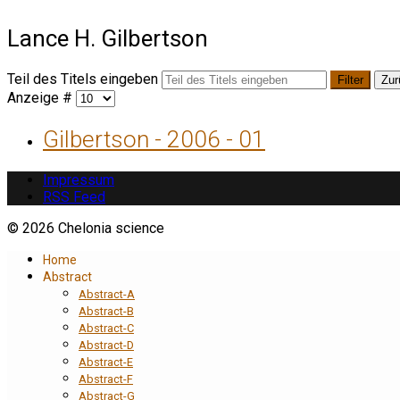
Lance H. Gilbertson
Teil des Titels eingeben
Filter
Zur
Anzeige #
Gilbertson - 2006 - 01
Impressum
RSS Feed
© 2026 Chelonia science
Home
Abstract
Abstract-A
Abstract-B
Abstract-C
Abstract-D
Abstract-E
Abstract-F
Abstract-G