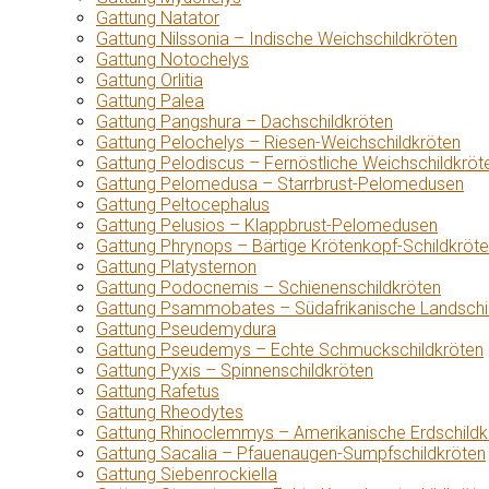
Gattung Natator
Gattung Nilssonia – Indische Weichschildkröten
Gattung Notochelys
Gattung Orlitia
Gattung Palea
Gattung Pangshura – Dachschildkröten
Gattung Pelochelys – Riesen-Weichschildkröten
Gattung Pelodiscus – Fernöstliche Weichschildkröt
Gattung Pelomedusa – Starrbrust-Pelomedusen
Gattung Peltocephalus
Gattung Pelusios – Klappbrust-Pelomedusen
Gattung Phrynops – Bärtige Krötenkopf-Schildkröt
Gattung Platysternon
Gattung Podocnemis – Schienenschildkröten
Gattung Psammobates – Südafrikanische Landschi
Gattung Pseudemydura
Gattung Pseudemys – Echte Schmuckschildkröten
Gattung Pyxis – Spinnenschildkröten
Gattung Rafetus
Gattung Rheodytes
Gattung Rhinoclemmys – Amerikanische Erdschildk
Gattung Sacalia – Pfauenaugen-Sumpfschildkröten
Gattung Siebenrockiella