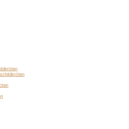
ildkröten
schildkröten
öten
en