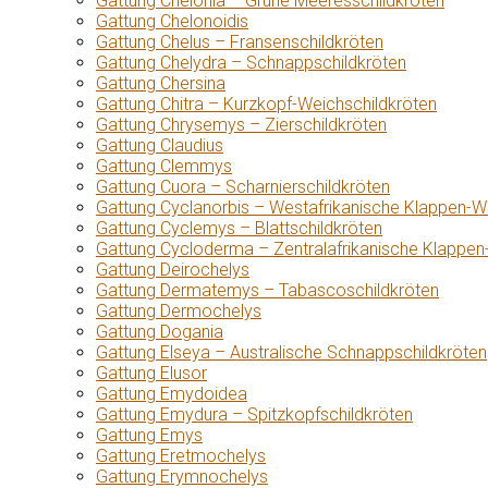
Gattung Chelonia – Grüne Meeresschildkröten
Gattung Chelonoidis
Gattung Chelus – Fransenschildkröten
Gattung Chelydra – Schnappschildkröten
Gattung Chersina
Gattung Chitra – Kurzkopf-Weichschildkröten
Gattung Chrysemys – Zierschildkröten
Gattung Claudius
Gattung Clemmys
Gattung Cuora – Scharnierschildkröten
Gattung Cyclanorbis – Westafrikanische Klappen-W
Gattung Cyclemys – Blattschildkröten
Gattung Cycloderma – Zentralafrikanische Klappen
Gattung Deirochelys
Gattung Dermatemys – Tabascoschildkröten
Gattung Dermochelys
Gattung Dogania
Gattung Elseya – Australische Schnappschildkröten
Gattung Elusor
Gattung Emydoidea
Gattung Emydura – Spitzkopfschildkröten
Gattung Emys
Gattung Eretmochelys
Gattung Erymnochelys