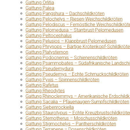
Gattung Orlitia
Gattung Palea
Gattung Pangshura – Dachschildkröten
Gattung Pelochelys – Riesen-Weichschildkröten
Gattung Pelodiscus – Fernöstliche Weichschildkröt
Gattung Pelomedusa – Starrbrust-Pelomedusen
Gattung Peltocephalus
Gattung Pelusios – Klappbrust-Pelomedusen
Gattung Phrynops – Bärtige Krötenkopf-Schildkröt
Gattung Platysternon
Gattung Podocnemis – Schienenschildkröten
Gattung Psammobates – Südafrikanische Landschi
Gattung Pseudemydura
Gattung Pseudemys – Echte Schmuckschildkröten
Gattung Pyxis – Spinnenschildkröten
Gattung Rafetus
Gattung Rheodytes
Gattung Rhinoclemmys – Amerikanische Erdschildk
Gattung Sacalia – Pfauenaugen-Sumpfschildkröten
Gattung Siebenrockiella
Gattung Staurotypus – Echte Kreuzbrustschildkröte
Gattung Sternotherus – Moschusschildkröten
Gattung Stigmochelys – Pantherschildkröten
Gattung Terrapene – Dosenschildkröten