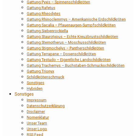
Gattung Pyxis – Spinnenschildkröten
Gattung Rafetus
Gattung Rheodytes
Gattung Rhinoclemmys – Amerikanische Erdschildkröten
Gattung Sacalia – Pfauenaugen-Sumpfschildkröten
Gattung Siebenrockiella
Gattung Staurotypus – Echte Kreuzbrustschildkröten
Gattung Sternotherus – Moschusschildkröten
Gattung Stigmochelys – Pantherschildkröten
Gattung Terrapene – Dosenschildkröten
Gattung Testudo – Eigentliche Landschildkröten
Gattung Trachemys – Buchstaben-Schmuckschildkröten
Gattung Trionyx
Schildkrötenschmuck
Sonstiges
Hybriden
Sonstiges
Impressum
Datenschutzerklärung
Disclaimer
Nomenklatur
Unser Team
Unser Logo
RSS Feed