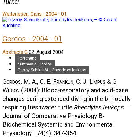
Türkei
Weiterlesen: Gidis - 2004 - 01
Gordos - 2004 - 01
Abstracts G
02. August 2004
Forschung
Matthew A. Gordos
Fitzroy-Schildkröte, Rheodytes leukops
Gordos, M. A., C. E. Franklin, C. J. Limpus & G.
Wilson
(2004): Blood-respiratory and acid-base
changes during extended diving in the bimodally
respiring freshwater turtle
Rheodytes leukops
. –
Journal of Comparative Physiology B-
Biochemical Systemic and Environmental
Physiology 174(4): 347-354.