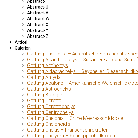
Abstract-T
Abstract-U
Abstract-V
Abstract-W
Abstract-X
Abstract-Y
Abstract-Z
Artikel
Galerien
Gattung Chelodina – Australische Schlangenhalssch
Gattung Acanthochelys – Südamerikanische Sumpf
Gattung Actinemys
Gattung Aldabrachelys – Seychellen-Riesenschildkr
Gattung Amyda
Gattung Apalone – Amerikanische Weichschildkröt
Gattung Astrochelys
Gattung Batagur
Gattung Caretta
Gattung Carettochelys
Gattung Centrochelys
Gattung Chelonia – Grüne Meeresschildkröten
Gattung Chelonoidis
Gattung Chelus – Fransenschildkröten
Gattung Chelydra – Schnappschildkröten