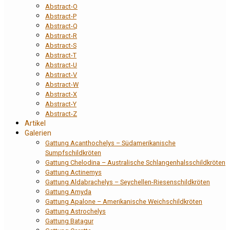
Abstract-O
Abstract-P
Abstract-Q
Abstract-R
Abstract-S
Abstract-T
Abstract-U
Abstract-V
Abstract-W
Abstract-X
Abstract-Y
Abstract-Z
Artikel
Galerien
Gattung Acanthochelys – Südamerikanische
Sumpfschildkröten
Gattung Chelodina – Australische Schlangenhalsschildkröten
Gattung Actinemys
Gattung Aldabrachelys – Seychellen-Riesenschildkröten
Gattung Amyda
Gattung Apalone – Amerikanische Weichschildkröten
Gattung Astrochelys
Gattung Batagur