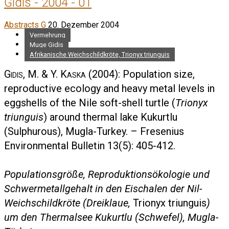
Gidis - 2004 - 01
Abstracts G
20. Dezember 2004
Vermehrung
Muge Gidis
Afrikanische Weichschildkröte, Trionyx triunguis
Gidis, M. & Y. Kaska
(2004): Population size,
reproductive ecology and heavy metal levels in
eggshells of the Nile soft-shell turtle (
Trionyx
triunguis
) around thermal lake Kukurtlu
(Sulphurous), Mugla-Turkey. – Fresenius
Environmental Bulletin 13(5): 405-412.
Populationsgröße, Reproduktionsökologie und
Schwermetallgehalt in den Eischalen der Nil-
Weichschildkröte (Dreiklaue,
Trionyx triunguis
)
um den Thermalsee Kukurtlu (Schwefel), Mugla-