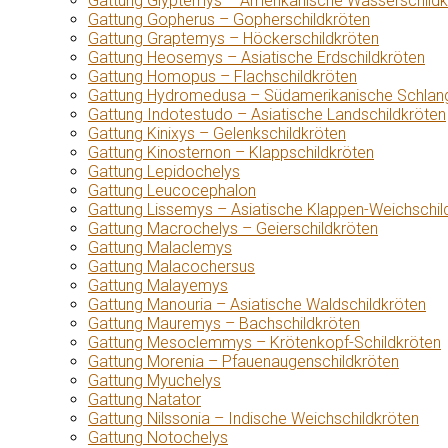
Gattung Glyptemys – Amerikanische Wasserschildk
Gattung Gopherus – Gopherschildkröten
Gattung Graptemys – Höckerschildkröten
Gattung Heosemys – Asiatische Erdschildkröten
Gattung Homopus – Flachschildkröten
Gattung Hydromedusa – Südamerikanische Schlang
Gattung Indotestudo – Asiatische Landschildkröten
Gattung Kinixys – Gelenkschildkröten
Gattung Kinosternon – Klappschildkröten
Gattung Lepidochelys
Gattung Leucocephalon
Gattung Lissemys – Asiatische Klappen-Weichschil
Gattung Macrochelys – Geierschildkröten
Gattung Malaclemys
Gattung Malacochersus
Gattung Malayemys
Gattung Manouria – Asiatische Waldschildkröten
Gattung Mauremys – Bachschildkröten
Gattung Mesoclemmys – Krötenkopf-Schildkröten
Gattung Morenia – Pfauenaugenschildkröten
Gattung Myuchelys
Gattung Natator
Gattung Nilssonia – Indische Weichschildkröten
Gattung Notochelys