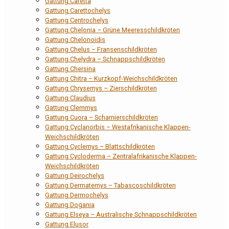
Gattung Caretta
Gattung Carettochelys
Gattung Centrochelys
Gattung Chelonia – Grüne Meeresschildkröten
Gattung Chelonoidis
Gattung Chelus – Fransenschildkröten
Gattung Chelydra – Schnappschildkröten
Gattung Chersina
Gattung Chitra – Kurzkopf-Weichschildkröten
Gattung Chrysemys – Zierschildkröten
Gattung Claudius
Gattung Clemmys
Gattung Cuora – Scharnierschildkröten
Gattung Cyclanorbis – Westafrikanische Klappen-
Weichschildkröten
Gattung Cyclemys – Blattschildkröten
Gattung Cycloderma – Zentralafrikanische Klappen-
Weichschildkröten
Gattung Deirochelys
Gattung Dermatemys – Tabascoschildkröten
Gattung Dermochelys
Gattung Dogania
Gattung Elseya – Australische Schnappschildkröten
Gattung Elusor