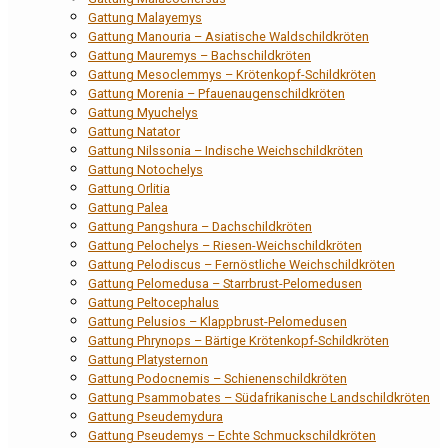
Gattung Malayemys
Gattung Manouria – Asiatische Waldschildkröten
Gattung Mauremys – Bachschildkröten
Gattung Mesoclemmys – Krötenkopf-Schildkröten
Gattung Morenia – Pfauenaugenschildkröten
Gattung Myuchelys
Gattung Natator
Gattung Nilssonia – Indische Weichschildkröten
Gattung Notochelys
Gattung Orlitia
Gattung Palea
Gattung Pangshura – Dachschildkröten
Gattung Pelochelys – Riesen-Weichschildkröten
Gattung Pelodiscus – Fernöstliche Weichschildkröten
Gattung Pelomedusa – Starrbrust-Pelomedusen
Gattung Peltocephalus
Gattung Pelusios – Klappbrust-Pelomedusen
Gattung Phrynops – Bärtige Krötenkopf-Schildkröten
Gattung Platysternon
Gattung Podocnemis – Schienenschildkröten
Gattung Psammobates – Südafrikanische Landschildkröten
Gattung Pseudemydura
Gattung Pseudemys – Echte Schmuckschildkröten