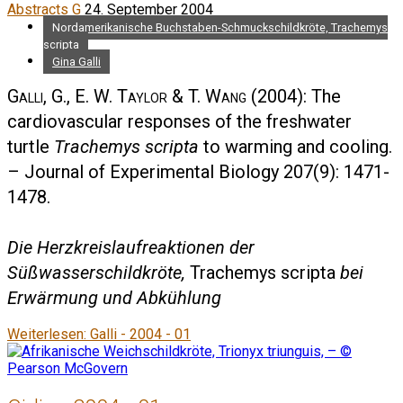
Abstracts G
24. September 2004
Nordamerikanische Buchstaben-Schmuckschildkröte, Trachemys
scripta
Gina Galli
Galli, G., E. W. Taylor & T. Wang
(2004): The
cardiovascular responses of the freshwater
turtle
Trachemys scripta
to warming and cooling.
– Journal of Experimental Biology 207(9): 1471-
1478.
Die Herzkreislaufreaktionen der
Süßwasserschildkröte,
Trachemys scripta
bei
Erwärmung und Abkühlung
Weiterlesen: Galli - 2004 - 01