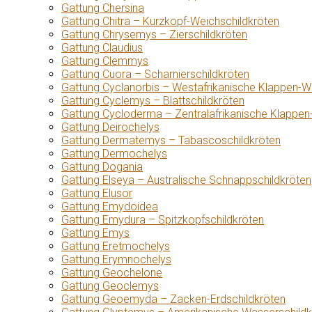
Gattung Chersina
Gattung Chitra – Kurzkopf-Weichschildkröten
Gattung Chrysemys – Zierschildkröten
Gattung Claudius
Gattung Clemmys
Gattung Cuora – Scharnierschildkröten
Gattung Cyclanorbis – Westafrikanische Klappen-W
Gattung Cyclemys – Blattschildkröten
Gattung Cycloderma – Zentralafrikanische Klappen
Gattung Deirochelys
Gattung Dermatemys – Tabascoschildkröten
Gattung Dermochelys
Gattung Dogania
Gattung Elseya – Australische Schnappschildkröten
Gattung Elusor
Gattung Emydoidea
Gattung Emydura – Spitzkopfschildkröten
Gattung Emys
Gattung Eretmochelys
Gattung Erymnochelys
Gattung Geochelone
Gattung Geoclemys
Gattung Geoemyda – Zacken-Erdschildkröten