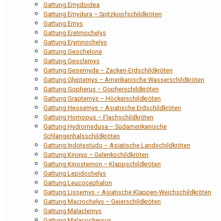
Gattung Emydoidea
Gattung Emydura – Spitzkopfschildkröten
Gattung Emys
Gattung Eretmochelys
Gattung Erymnochelys
Gattung Geochelone
Gattung Geoclemys
Gattung Geoemyda – Zacken-Erdschildkröten
Gattung Glyptemys – Amerikanische Wasserschildkröten
Gattung Gopherus – Gopherschildkröten
Gattung Graptemys – Höckerschildkröten
Gattung Heosemys – Asiatische Erdschildkröten
Gattung Homopus – Flachschildkröten
Gattung Hydromedusa – Südamerikanische
Schlangenhalsschildkröten
Gattung Indotestudo – Asiatische Landschildkröten
Gattung Kinixys – Gelenkschildkröten
Gattung Kinosternon – Klappschildkröten
Gattung Lepidochelys
Gattung Leucocephalon
Gattung Lissemys – Asiatische Klappen-Weichschildkröten
Gattung Macrochelys – Geierschildkröten
Gattung Malaclemys
Gattung Malacochersus