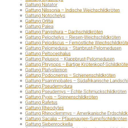
Gattung Natator
Gattung Nilssonia – Indische Weichschildkröten
Gattung Notochelys
Gattung Orlitia
Gattung Palea
Gattung Pangshura – Dachschildkröten
Gattung Pelochelys – Riesen-Weichschildkröten
Gattung Pelodiscus – Fernöstliche Weichschildkröt
Gattung Pelomedusa – Starrbrust-Pelomedusen
Gattung Peltocephalus
Gattung Pelusios – Klappbrust-Pelomedusen
Gattung Phrynops – Bärtige Krötenkopf-Schildkröt
Gattung Platysternon
Gattung Podocnemis – Schienenschildkröten
Gattung Psammobates – Südafrikanische Landschi
Gattung Pseudemydura
Gattung Pseudemys – Echte Schmuckschildkröten
Gattung Pyxis – Spinnenschildkröten
Gattung Rafetus
Gattung Rheodytes
Gattung Rhinoclemmys – Amerikanische Erdschildk
Gattung Sacalia – Pfauenaugen-Sumpfschildkröten
Gattung Siebenrockiella