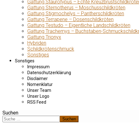
Gattung Staurotypus – Echte Kreuzbrustschildkröte
Gattung Sternotherus – Moschusschildkröten
Gattung Stigmochelys – Pantherschildkröten
Gattung Terrapene – Dosenschildkröten
Gattung Testudo – Eigentliche Landschildkröten
Gattung Trachemys – Buchstaben-Schmuckschildk
Gattung Trionyx
Hybriden
Schildkrötenschmuck
Sonstiges
Sonstiges
Impressum
Datenschutzerklärung
Disclaimer
Nomenklatur
Unser Team
Unser Logo
RSS Feed
Suchen
Suchen