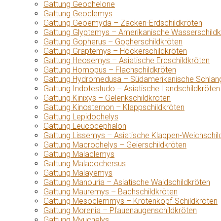
Gattung Geochelone
Gattung Geoclemys
Gattung Geoemyda – Zacken-Erdschildkröten
Gattung Glyptemys – Amerikanische Wasserschildk
Gattung Gopherus – Gopherschildkröten
Gattung Graptemys – Höckerschildkröten
Gattung Heosemys – Asiatische Erdschildkröten
Gattung Homopus – Flachschildkröten
Gattung Hydromedusa – Südamerikanische Schlang
Gattung Indotestudo – Asiatische Landschildkröten
Gattung Kinixys – Gelenkschildkröten
Gattung Kinosternon – Klappschildkröten
Gattung Lepidochelys
Gattung Leucocephalon
Gattung Lissemys – Asiatische Klappen-Weichschil
Gattung Macrochelys – Geierschildkröten
Gattung Malaclemys
Gattung Malacochersus
Gattung Malayemys
Gattung Manouria – Asiatische Waldschildkröten
Gattung Mauremys – Bachschildkröten
Gattung Mesoclemmys – Krötenkopf-Schildkröten
Gattung Morenia – Pfauenaugenschildkröten
Gattung Myuchelys