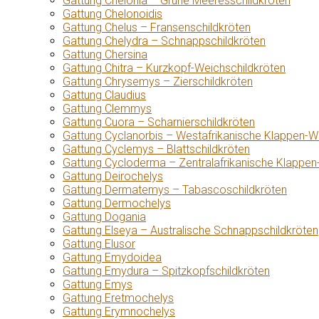
Gattung Chelonia – Grüne Meeresschildkröten
Gattung Chelonoidis
Gattung Chelus – Fransenschildkröten
Gattung Chelydra – Schnappschildkröten
Gattung Chersina
Gattung Chitra – Kurzkopf-Weichschildkröten
Gattung Chrysemys – Zierschildkröten
Gattung Claudius
Gattung Clemmys
Gattung Cuora – Scharnierschildkröten
Gattung Cyclanorbis – Westafrikanische Klappen-W
Gattung Cyclemys – Blattschildkröten
Gattung Cycloderma – Zentralafrikanische Klappen
Gattung Deirochelys
Gattung Dermatemys – Tabascoschildkröten
Gattung Dermochelys
Gattung Dogania
Gattung Elseya – Australische Schnappschildkröten
Gattung Elusor
Gattung Emydoidea
Gattung Emydura – Spitzkopfschildkröten
Gattung Emys
Gattung Eretmochelys
Gattung Erymnochelys