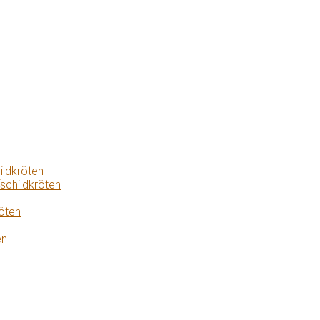
ildkröten
schildkröten
öten
en