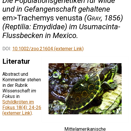
Die Populationsgenetiken für wilde
und in Gefangenschaft gehaltene
em>Trachemys venusta
(
Gray
, 1856)
(Reptilia: Emydidae) im Usumacinta-
Flussbecken in Mexico.
DOI:
10.1002/zoo.21604 (externer Link)
Literatur
Abstract und
Kommentar stehen
in der Rubrik
Wissenschaft im
Fokus
in
Schildkröten im
Fokus 18(4): 24-26
(externer Link)
.
Mittelamerikanische