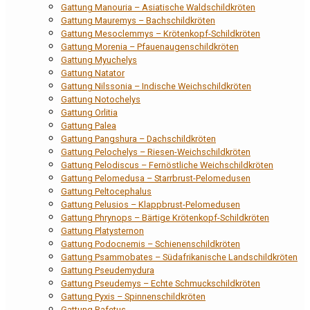
Gattung Manouria – Asiatische Waldschildkröten
Gattung Mauremys – Bachschildkröten
Gattung Mesoclemmys – Krötenkopf-Schildkröten
Gattung Morenia – Pfauenaugenschildkröten
Gattung Myuchelys
Gattung Natator
Gattung Nilssonia – Indische Weichschildkröten
Gattung Notochelys
Gattung Orlitia
Gattung Palea
Gattung Pangshura – Dachschildkröten
Gattung Pelochelys – Riesen-Weichschildkröten
Gattung Pelodiscus – Fernöstliche Weichschildkröten
Gattung Pelomedusa – Starrbrust-Pelomedusen
Gattung Peltocephalus
Gattung Pelusios – Klappbrust-Pelomedusen
Gattung Phrynops – Bärtige Krötenkopf-Schildkröten
Gattung Platysternon
Gattung Podocnemis – Schienenschildkröten
Gattung Psammobates – Südafrikanische Landschildkröten
Gattung Pseudemydura
Gattung Pseudemys – Echte Schmuckschildkröten
Gattung Pyxis – Spinnenschildkröten
Gattung Rafetus