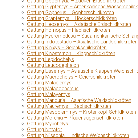
Gattung Geoemyda – Zacken-Erdschildkröten
Gattung Glyptemys – Amerikanische Wasserschildk
Gattung Gopherus – Gopherschildkröten
Gattung Graptemys – Höckerschildkröten
Gattung Heosemys – Asiatische Erdschildkröten
Gattung Homopus – Flachschildkröten
Gattung Hydromedusa – Südamerikanische Schlang
Gattung Indotestudo – Asiatische Landschildkröten
Gattung Kinixys – Gelenkschildkröten
Gattung Kinosternon – Klappschildkröten
Gattung Lepidochelys
Gattung Leucocephalon
Gattung Lissemys – Asiatische Klappen-Weichschil
Gattung Macrochelys – Geierschildkröten
Gattung Malaclemys
Gattung Malacochersus
Gattung Malayemys
Gattung Manouria – Asiatische Waldschildkröten
Gattung Mauremys – Bachschildkröten
Gattung Mesoclemmys – Krötenkopf-Schildkröten
Gattung Morenia – Pfauenaugenschildkröten
Gattung Myuchelys
Gattung Natator
Gattung Nilssonia – Indische Weichschildkröten