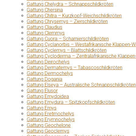
Gattung Chelydra – Schnappschildkröten
Gattung Chersina
Gattung Chitra – Kurzkopf-Weichschildkröten
Gattung Chrysemys – Zierschildkröten
Gattung Claudius
Gattung Clemmys
Gattung Cuora – Scharnierschildkröten
Gattung Cyclanorbis – Westafrikanische Klappen-W
Gattung Cyclemys – Blattschildkröten
Gattung Cycloderma – Zentralafrikanische Klappen
Gattung Deirochelys
Gattung Dermatemys – Tabascoschildkröten
Gattung Dermochelys
Gattung Dogania
Gattung Elseya – Australische Schnappschildkröten
Gattung Elusor
Gattung Emydoidea
Gattung Emydura – Spitzkopfschildkröten
Gattung Emys
Gattung Eretmochelys
Gattung Erymnochelys
Gattung Geochelone
Gattung Geoclemys