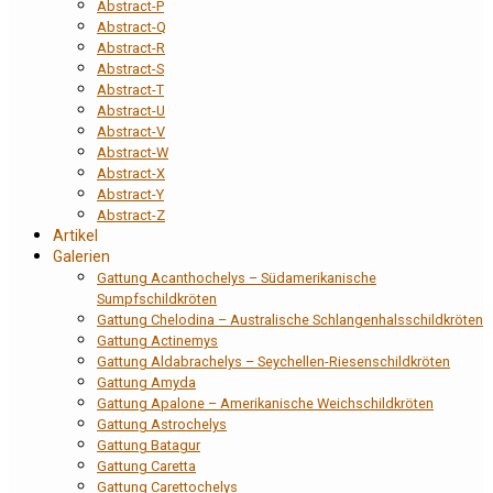
Abstract-P
Abstract-Q
Abstract-R
Abstract-S
Abstract-T
Abstract-U
Abstract-V
Abstract-W
Abstract-X
Abstract-Y
Abstract-Z
Artikel
Galerien
Gattung Acanthochelys – Südamerikanische
Sumpfschildkröten
Gattung Chelodina – Australische Schlangenhalsschildkröten
Gattung Actinemys
Gattung Aldabrachelys – Seychellen-Riesenschildkröten
Gattung Amyda
Gattung Apalone – Amerikanische Weichschildkröten
Gattung Astrochelys
Gattung Batagur
Gattung Caretta
Gattung Carettochelys