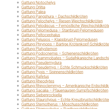
Gattung Notochelys
Gattung Orlitia
Gattung Palea
Gattung Pangshura – Dachschildkröten
Gattung Pelochelys – Riesen-Weichschildkröten
Gattung Pelodiscus – Fernöstliche Weichschildkröt
Gattung Pelomedusa – Starrbrust-Pelomedusen
Gattung Peltocephalus
Gattung Pelusios – Klappbrust-Pelomedusen
Gattung Phrynops – Bärtige Krötenkopf-Schildkröt
Gattung Platysternon
Gattung Podocnemis – Schienenschildkröten
Gattung Psammobates – Südafrikanische Landschi
Gattung Pseudemydura
Gattung Pseudemys – Echte Schmuckschildkröten
Gattung Pyxis – Spinnenschildkröten
Gattung Rafetus
Gattung Rheodytes
Gattung Rhinoclemmys – Amerikanische Erdschildk
Gattung Sacalia – Pfauenaugen-Sumpfschildkröten
Gattung Siebenrockiella
Gattung Staurotypus – Echte Kreuzbrustschildkröte
Gattung Sternotherus – Moschusschildkröten
Gattung Stigmochelys – Pantherschildkröten