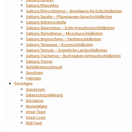
Gattung Rheodytes
Gattung Rhinoclemmys – Amerikanische Erdschildkröten
Gattung Sacalia – Pfauenaugen-Sumpfschildkröten
Gattung Siebenrockiella
Gattung Staurotypus – Echte Kreuzbrustschildkröten
Gattung Sternotherus – Moschusschildkröten
Gattung Stigmochelys – Pantherschildkröten
Gattung Terrapene – Dosenschildkröten
Gattung Testudo – Eigentliche Landschildkröten
Gattung Trachemys – Buchstaben-Schmuckschildkröten
Gattung Trionyx
Schildkrötenschmuck
Sonstiges
Hybriden
Sonstiges
Impressum
Datenschutzerklärung
Disclaimer
Nomenklatur
Unser Team
Unser Logo
RSS Feed