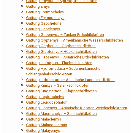
Gattung Emydura – Spitzkopfschildkröten
Gattung Emys
Gattung Eretmochelys
Gattung Erymnochelys
Gattung Geochelone
Gattung Geoclemys
Gattung Geoemyda – Zacken-Erdschildkröten
Gattung Glyptemys – Amerikanische Wasserschildkröten
Gattung Gopherus – Gopherschildkröten
Gattung Graptemys – Höckerschildkröten
Gattung Heosemys – Asiatische Erdschildkröten
Gattung Homopus – Flachschildkröten
Gattung Hydromedusa – Südamerikanische
Schlangenhalsschildkröten
Gattung Indotestudo – Asiatische Landschildkröten
Gattung Kinixys – Gelenkschildkröten
Gattung Kinosternon – Klappschildkröten
Gattung Lepidochelys
Gattung Leucocephalon
Gattung Lissemys – Asiatische Klappen-Weichschildkröten
Gattung Macrochelys – Geierschildkröten
Gattung Malaclemys
Gattung Malacochersus
Gattung Malayemys