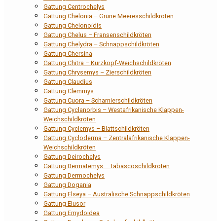
Gattung Centrochelys
Gattung Chelonia – Grüne Meeresschildkröten
Gattung Chelonoidis
Gattung Chelus – Fransenschildkröten
Gattung Chelydra – Schnappschildkröten
Gattung Chersina
Gattung Chitra – Kurzkopf-Weichschildkröten
Gattung Chrysemys – Zierschildkröten
Gattung Claudius
Gattung Clemmys
Gattung Cuora – Scharnierschildkröten
Gattung Cyclanorbis – Westafrikanische Klappen-
Weichschildkröten
Gattung Cyclemys – Blattschildkröten
Gattung Cycloderma – Zentralafrikanische Klappen-
Weichschildkröten
Gattung Deirochelys
Gattung Dermatemys – Tabascoschildkröten
Gattung Dermochelys
Gattung Dogania
Gattung Elseya – Australische Schnappschildkröten
Gattung Elusor
Gattung Emydoidea