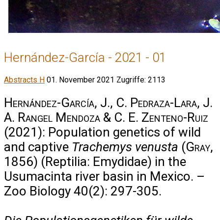
Hernández-García - 2021 - 01
Abstracts H
01. November 2021
Zugriffe: 2113
Hernández-García, J., C. Pedraza-Lara, J.
A. Rangel Mendoza & C. E. Zenteno-Ruiz
(2021): Population genetics of wild
and captive
Trachemys venusta
(
Gray
,
1856) (Reptilia: Emydidae) in the
Usumacinta river basin in Mexico. –
Zoo Biology 40(2): 297-305.