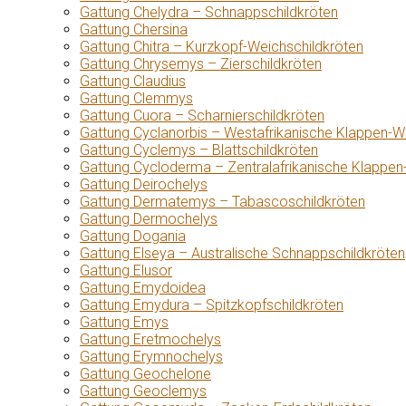
Gattung Chelydra – Schnappschildkröten
Gattung Chersina
Gattung Chitra – Kurzkopf-Weichschildkröten
Gattung Chrysemys – Zierschildkröten
Gattung Claudius
Gattung Clemmys
Gattung Cuora – Scharnierschildkröten
Gattung Cyclanorbis – Westafrikanische Klappen-W
Gattung Cyclemys – Blattschildkröten
Gattung Cycloderma – Zentralafrikanische Klappen
Gattung Deirochelys
Gattung Dermatemys – Tabascoschildkröten
Gattung Dermochelys
Gattung Dogania
Gattung Elseya – Australische Schnappschildkröten
Gattung Elusor
Gattung Emydoidea
Gattung Emydura – Spitzkopfschildkröten
Gattung Emys
Gattung Eretmochelys
Gattung Erymnochelys
Gattung Geochelone
Gattung Geoclemys