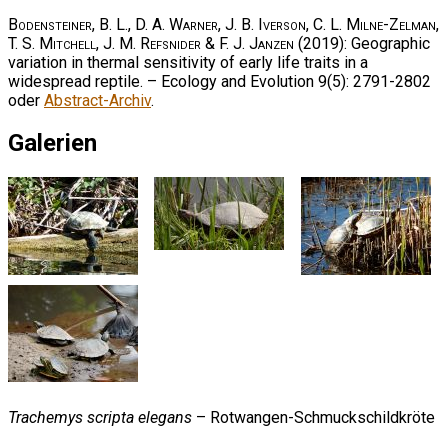
Bodensteiner, B. L., D. A. Warner, J. B. Iverson, C. L. Milne-Zelman,
T. S. Mitchell, J. M. Refsnider & F. J. Janzen
(2019): Geographic
variation in thermal sensitivity of early life traits in a
widespread reptile. – Ecology and Evolution 9(5): 2791-2802
oder
Abstract-Archiv
.
Galerien
Trachemys scripta elegans
– Rotwangen-Schmuckschildkröte