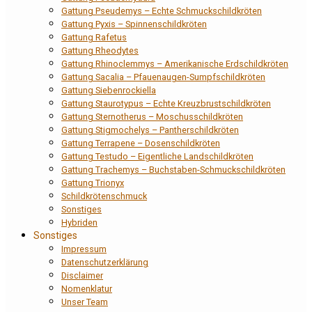
Gattung Pseudemys – Echte Schmuckschildkröten
Gattung Pyxis – Spinnenschildkröten
Gattung Rafetus
Gattung Rheodytes
Gattung Rhinoclemmys – Amerikanische Erdschildkröten
Gattung Sacalia – Pfauenaugen-Sumpfschildkröten
Gattung Siebenrockiella
Gattung Staurotypus – Echte Kreuzbrustschildkröten
Gattung Sternotherus – Moschusschildkröten
Gattung Stigmochelys – Pantherschildkröten
Gattung Terrapene – Dosenschildkröten
Gattung Testudo – Eigentliche Landschildkröten
Gattung Trachemys – Buchstaben-Schmuckschildkröten
Gattung Trionyx
Schildkrötenschmuck
Sonstiges
Hybriden
Sonstiges
Impressum
Datenschutzerklärung
Disclaimer
Nomenklatur
Unser Team