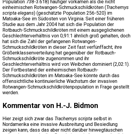
Population 738-3.618) häufiger vorkamen als die nicht
einheimischen Rotwangen-Schmuckschildkröten (
Trachemys
scripta elegans
) (geschätzte Population 256-520) im
Matoaka-See im Südosten von Virginia. Seit einer früheren
Studie aus dem Jahr 2004 hat sich die Population der
Rotbauch-Schmuckschildkröten mit einem ausgeglichenen
Geschlechterverhältnis von 0,91:1 ähnlich groß gehalten, doch
hat sich die Zahl der gefangenen Rotwangen-
Schmuckschildkröten in dieser Zeit fast verfünffacht; ihre
Größenklassenverteilung hat gegenüber der Rotbauch-
Schmuckschildkröte zugenommen und ihr
Geschlechterverhältnis wird von Weibchen dominiert (2,02:1).
Der Fortbestand der einheimischen Rotbauch-
Schmuckschildkröten im Matoaka-See könnte durch das
offensichtliche kontinuierliche Wachstum der invasiven
Rotwangen-Schmuckschildkrötenpopulation in Frage gestellt
werden.
Kommentar von H.-J. Bidmon
Hier zeigt sich zwar das
Trachemys scripta
selbst in
Nordamerika eine invasive Ausbreitung und Besiedlung
zeigen kann, dass das aber nicht darüber hinwegtäuschen