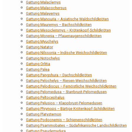
Gattung Malaclemys
Gattung Malacochersus
Gattung Malayemys
Gattung Manouria – Asiatische Waldschildkröten
Gattung Mauremys – Bachschildkröten
Gattung Mesoclemmys – Krötenkopf-Schildkröten
Gattung Morenia – Pfauenaugenschildkröten
Gattung Myuchelys
Gattung Natator
Gattung Nilssonia – Indische Weichschildkröten
Gattung Notochelys
Gattung Orlitia
Gattung Palea
Gattung Pangshura – Dachschildkröten
Gattung Pelochelys – Riesen-Weichschildkröten
Gattung Pelodiscus – Fernöstliche Weichschildkröten
Gattung Pelomedusa – Starrbrust-Pelomedusen
Gattung Peltocephalus
Gattung Pelusios – Klappbrust-Pelomedusen
Gattung Phrynops – Bärtige Krötenkopf-Schildkröten
Gattung Platysternon
Gattung Podocnemis – Schienenschildkröten
Gattung Psammobates – Südafrikanische Landschildkröten
Gattung Pseudemydura