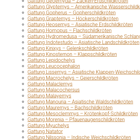
Gattung Geoemyda – Zacken-Erdschildkröten
Gattung Glyptemys – Amerikanische Wasserschildk
Gattung Gopherus – Gopherschildkröten
Gattung Graptemys – Höckerschildkröten
Gattung Heosemys – Asiatische Erdschildkröten
Gattung Homopus – Flachschildkröten
Gattung Hydromedusa – Südamerikanische Schlang
Gattung Indotestudo – Asiatische Landschildkröten
Gattung Kinixys – Gelenkschildkröten
Gattung Kinosternon – Klappschildkröten
Gattung Lepidochelys
Gattung Leucocephalon
Gattung Lissemys – Asiatische Klappen-Weichschil
Gattung Macrochelys – Geierschildkröten
Gattung Malaclemys
Gattung Malacochersus
Gattung Malayemys
Gattung Manouria – Asiatische Waldschildkröten
Gattung Mauremys – Bachschildkröten
Gattung Mesoclemmys – Krötenkopf-Schildkröten
Gattung Morenia – Pfauenaugenschildkröten
Gattung Myuchelys
Gattung Natator
Gattung Nilssonia – Indische Weichschildkröten