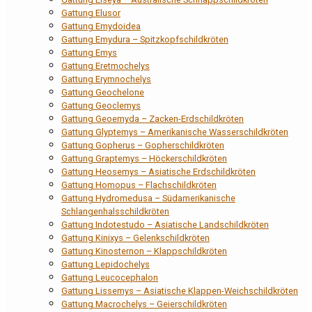
Gattung Elusor
Gattung Emydoidea
Gattung Emydura – Spitzkopfschildkröten
Gattung Emys
Gattung Eretmochelys
Gattung Erymnochelys
Gattung Geochelone
Gattung Geoclemys
Gattung Geoemyda – Zacken-Erdschildkröten
Gattung Glyptemys – Amerikanische Wasserschildkröten
Gattung Gopherus – Gopherschildkröten
Gattung Graptemys – Höckerschildkröten
Gattung Heosemys – Asiatische Erdschildkröten
Gattung Homopus – Flachschildkröten
Gattung Hydromedusa – Südamerikanische
Schlangenhalsschildkröten
Gattung Indotestudo – Asiatische Landschildkröten
Gattung Kinixys – Gelenkschildkröten
Gattung Kinosternon – Klappschildkröten
Gattung Lepidochelys
Gattung Leucocephalon
Gattung Lissemys – Asiatische Klappen-Weichschildkröten
Gattung Macrochelys – Geierschildkröten