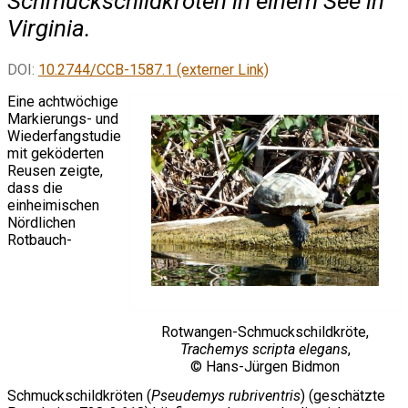
Schmuckschildkröten in einem See in
Virginia.
DOI:
10.2744/CCB-1587.1 (externer Link)
Eine achtwöchige
Markierungs- und
Wiederfangstudie
mit geköderten
Reusen zeigte,
dass die
einheimischen
Nördlichen
Rotbauch-
Rotwangen-Schmuckschildkröte,
Trachemys scripta elegans
,
© Hans-Jürgen Bidmon
Schmuckschildkröten (
Pseudemys rubriventris
) (geschätzte