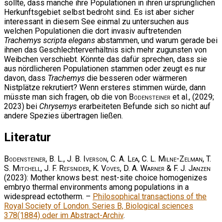
sollte, dass manche ihre Populationen in ihren ursprünglichen
Herkunftsgebiet selbst bedroht sind. Es ist aber sicher
interessant in diesem See einmal zu untersuchen aus
welchen Populationen die dort invasiv auftretenden
Trachemys scripta elegans
abstammen, und warum gerade bei
ihnen das Geschlechterverhältnis sich mehr zugunsten von
Weibchen verschiebt. Könnte das dafür sprechen, dass sie
aus nördlicheren Populationen stammen oder zeugt es nur
davon, dass
Trachemys
die besseren oder wärmeren
Nistplätze rekrutiert? Wenn ersteres stimmen würde, dann
müsste man sich fragen, ob die von
Bodensteiner
et al., (2029;
2023) bei
Chrysemys
erarbeiteten Befunde sich so nicht auf
andere Spezies übertragen ließen.
Literatur
Bodensteiner, B. L., J. B. Iverson, C. A. Lea, C. L. Milne-Zelman, T.
S. Mitchell, J. F. Refsnider, K. Voves, D. A. Warner & F. J. Janzen
(2023): Mother knows best: nest-site choice homogenizes
embryo thermal environments among populations in a
widespread ectotherm. –
Philosophical transactions of the
Royal Society of London. Series B, Biological sciences
378(1884) oder im Abstract-Archiv
.