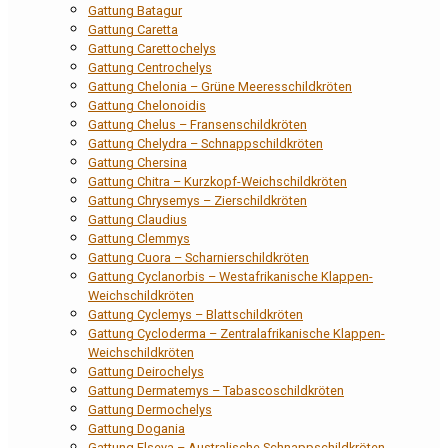
Gattung Batagur
Gattung Caretta
Gattung Carettochelys
Gattung Centrochelys
Gattung Chelonia – Grüne Meeresschildkröten
Gattung Chelonoidis
Gattung Chelus – Fransenschildkröten
Gattung Chelydra – Schnappschildkröten
Gattung Chersina
Gattung Chitra – Kurzkopf-Weichschildkröten
Gattung Chrysemys – Zierschildkröten
Gattung Claudius
Gattung Clemmys
Gattung Cuora – Scharnierschildkröten
Gattung Cyclanorbis – Westafrikanische Klappen-
Weichschildkröten
Gattung Cyclemys – Blattschildkröten
Gattung Cycloderma – Zentralafrikanische Klappen-
Weichschildkröten
Gattung Deirochelys
Gattung Dermatemys – Tabascoschildkröten
Gattung Dermochelys
Gattung Dogania
Gattung Elseya – Australische Schnappschildkröten