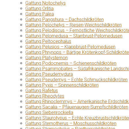
Gattung Notochelys
Gattung Orlitia
Gattung Palea
Gattung Pangshura – Dachschildkröten
Gattung Pelochelys – Riesen-Weichschildkröten
Gattung Pelodiscus – Fernöstliche Weichschildkröt
Gattung Pelomedusa – Starrbrust-Pelomedusen
Gattung Peltocephalus
Gattung Pelusios – Klappbrust-Pelomedusen
Gattung Phrynops – Bärtige Krötenkopf-Schildkröt
Gattung Platysternon
Gattung Podocnemis – Schienenschildkröten
Gattung Psammobates – Südafrikanische Landschi
Gattung Pseudemydura
Gattung Pseudemys – Echte Schmuckschildkröten
Gattung Pyxis – Spinnenschildkröten
Gattung Rafetus
Gattung Rheodytes
Gattung Rhinoclemmys – Amerikanische Erdschildk
Gattung Sacalia – Pfauenaugen-Sumpfschildkröten
Gattung Siebenrockiella
Gattung Staurotypus – Echte Kreuzbrustschildkröte
Gattung Sternotherus – Moschusschildkröten
Gattung Stigmochelys – Pantherschildkröten