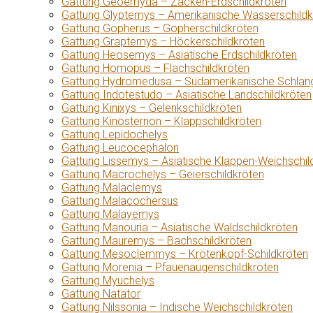
Gattung Geoemyda – Zacken-Erdschildkröten
Gattung Glyptemys – Amerikanische Wasserschildk
Gattung Gopherus – Gopherschildkröten
Gattung Graptemys – Höckerschildkröten
Gattung Heosemys – Asiatische Erdschildkröten
Gattung Homopus – Flachschildkröten
Gattung Hydromedusa – Südamerikanische Schlang
Gattung Indotestudo – Asiatische Landschildkröten
Gattung Kinixys – Gelenkschildkröten
Gattung Kinosternon – Klappschildkröten
Gattung Lepidochelys
Gattung Leucocephalon
Gattung Lissemys – Asiatische Klappen-Weichschil
Gattung Macrochelys – Geierschildkröten
Gattung Malaclemys
Gattung Malacochersus
Gattung Malayemys
Gattung Manouria – Asiatische Waldschildkröten
Gattung Mauremys – Bachschildkröten
Gattung Mesoclemmys – Krötenkopf-Schildkröten
Gattung Morenia – Pfauenaugenschildkröten
Gattung Myuchelys
Gattung Natator
Gattung Nilssonia – Indische Weichschildkröten