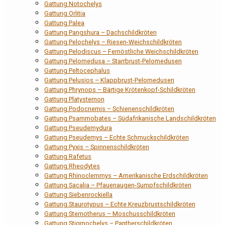
Gattung Notochelys
Gattung Orlitia
Gattung Palea
Gattung Pangshura – Dachschildkröten
Gattung Pelochelys – Riesen-Weichschildkröten
Gattung Pelodiscus – Fernöstliche Weichschildkröten
Gattung Pelomedusa – Starrbrust-Pelomedusen
Gattung Peltocephalus
Gattung Pelusios – Klappbrust-Pelomedusen
Gattung Phrynops – Bärtige Krötenkopf-Schildkröten
Gattung Platysternon
Gattung Podocnemis – Schienenschildkröten
Gattung Psammobates – Südafrikanische Landschildkröten
Gattung Pseudemydura
Gattung Pseudemys – Echte Schmuckschildkröten
Gattung Pyxis – Spinnenschildkröten
Gattung Rafetus
Gattung Rheodytes
Gattung Rhinoclemmys – Amerikanische Erdschildkröten
Gattung Sacalia – Pfauenaugen-Sumpfschildkröten
Gattung Siebenrockiella
Gattung Staurotypus – Echte Kreuzbrustschildkröten
Gattung Sternotherus – Moschusschildkröten
Gattung Stigmochelys – Pantherschildkröten