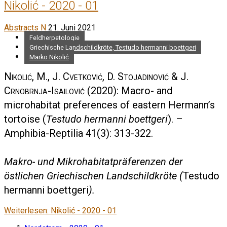
Nikolić - 2020 - 01
Abstracts N
21. Juni 2021
Feldherpetologie
Griechische Landschildkröte, Testudo hermanni boettgeri
Marko Nikolić
Nikolić, M., J. Cvetković, D. Stojadinović & J.
Crnobrnja-Isailović
(2020): Macro- and
microhabitat preferences of eastern Hermann’s
tortoise (
Testudo hermanni boettgeri
). –
Amphibia-Reptilia 41(3): 313-322.
Makro- und Mikrohabitatpräferenzen der
östlichen Griechischen Landschildkröte (
Testudo
hermanni boettgeri
).
Weiterlesen: Nikolić - 2020 - 01