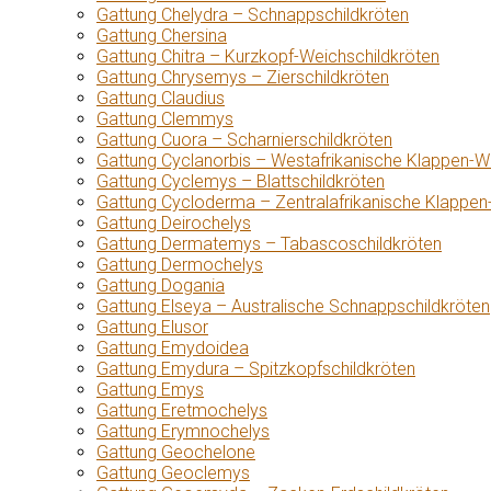
Gattung Chelydra – Schnappschildkröten
Gattung Chersina
Gattung Chitra – Kurzkopf-Weichschildkröten
Gattung Chrysemys – Zierschildkröten
Gattung Claudius
Gattung Clemmys
Gattung Cuora – Scharnierschildkröten
Gattung Cyclanorbis – Westafrikanische Klappen-W
Gattung Cyclemys – Blattschildkröten
Gattung Cycloderma – Zentralafrikanische Klappen
Gattung Deirochelys
Gattung Dermatemys – Tabascoschildkröten
Gattung Dermochelys
Gattung Dogania
Gattung Elseya – Australische Schnappschildkröten
Gattung Elusor
Gattung Emydoidea
Gattung Emydura – Spitzkopfschildkröten
Gattung Emys
Gattung Eretmochelys
Gattung Erymnochelys
Gattung Geochelone
Gattung Geoclemys