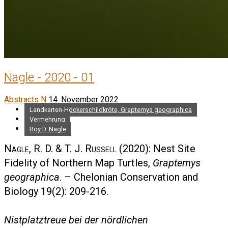
Nagle - 2020 - 01
Abstracts N
14. November 2022
Landkarten-Höckerschildkröte, Graptemys geographica
Vermehrung
Roy D. Nagle
Nagle, R. D. & T. J. Russell
(2020): Nest Site
Fidelity of Northern Map Turtles,
Graptemys
geographica
. – Chelonian Conservation and
Biology 19(2): 209-216.
Nistplatztreue bei der nördlichen