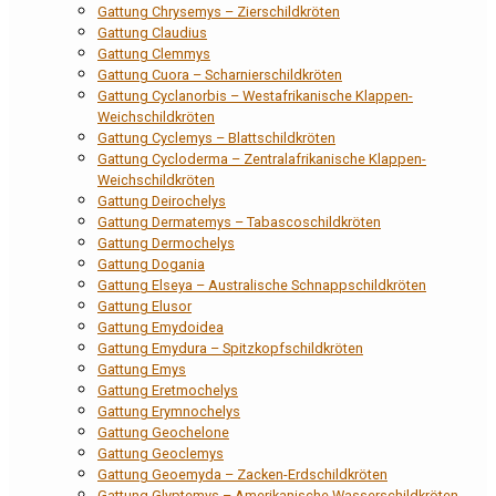
Gattung Chrysemys – Zierschildkröten
Gattung Claudius
Gattung Clemmys
Gattung Cuora – Scharnierschildkröten
Gattung Cyclanorbis – Westafrikanische Klappen-
Weichschildkröten
Gattung Cyclemys – Blattschildkröten
Gattung Cycloderma – Zentralafrikanische Klappen-
Weichschildkröten
Gattung Deirochelys
Gattung Dermatemys – Tabascoschildkröten
Gattung Dermochelys
Gattung Dogania
Gattung Elseya – Australische Schnappschildkröten
Gattung Elusor
Gattung Emydoidea
Gattung Emydura – Spitzkopfschildkröten
Gattung Emys
Gattung Eretmochelys
Gattung Erymnochelys
Gattung Geochelone
Gattung Geoclemys
Gattung Geoemyda – Zacken-Erdschildkröten
Gattung Glyptemys – Amerikanische Wasserschildkröten