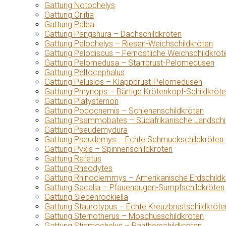
Gattung Notochelys
Gattung Orlitia
Gattung Palea
Gattung Pangshura – Dachschildkröten
Gattung Pelochelys – Riesen-Weichschildkröten
Gattung Pelodiscus – Fernöstliche Weichschildkröt
Gattung Pelomedusa – Starrbrust-Pelomedusen
Gattung Peltocephalus
Gattung Pelusios – Klappbrust-Pelomedusen
Gattung Phrynops – Bärtige Krötenkopf-Schildkröt
Gattung Platysternon
Gattung Podocnemis – Schienenschildkröten
Gattung Psammobates – Südafrikanische Landschi
Gattung Pseudemydura
Gattung Pseudemys – Echte Schmuckschildkröten
Gattung Pyxis – Spinnenschildkröten
Gattung Rafetus
Gattung Rheodytes
Gattung Rhinoclemmys – Amerikanische Erdschildk
Gattung Sacalia – Pfauenaugen-Sumpfschildkröten
Gattung Siebenrockiella
Gattung Staurotypus – Echte Kreuzbrustschildkröte
Gattung Sternotherus – Moschusschildkröten
Gattung Stigmochelys – Pantherschildkröten