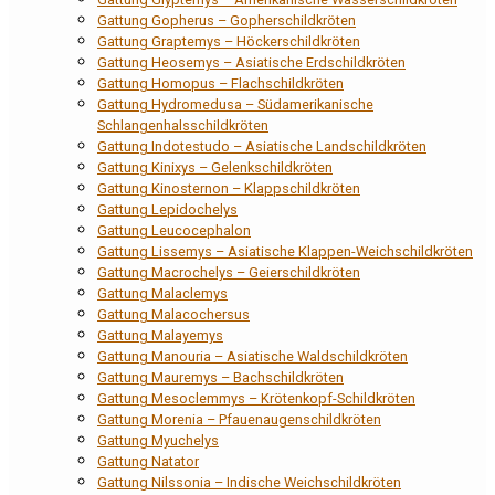
Gattung Gopherus – Gopherschildkröten
Gattung Graptemys – Höckerschildkröten
Gattung Heosemys – Asiatische Erdschildkröten
Gattung Homopus – Flachschildkröten
Gattung Hydromedusa – Südamerikanische
Schlangenhalsschildkröten
Gattung Indotestudo – Asiatische Landschildkröten
Gattung Kinixys – Gelenkschildkröten
Gattung Kinosternon – Klappschildkröten
Gattung Lepidochelys
Gattung Leucocephalon
Gattung Lissemys – Asiatische Klappen-Weichschildkröten
Gattung Macrochelys – Geierschildkröten
Gattung Malaclemys
Gattung Malacochersus
Gattung Malayemys
Gattung Manouria – Asiatische Waldschildkröten
Gattung Mauremys – Bachschildkröten
Gattung Mesoclemmys – Krötenkopf-Schildkröten
Gattung Morenia – Pfauenaugenschildkröten
Gattung Myuchelys
Gattung Natator
Gattung Nilssonia – Indische Weichschildkröten