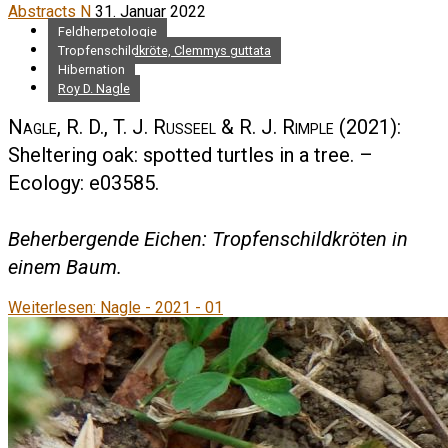
Abstracts N
31. Januar 2022
Feldherpetologie
Tropfenschildkröte, Clemmys guttata
Hibernation
Roy D. Nagle
Nagle, R. D., T. J. Russeel & R. J. Rimple
(2021):
Sheltering oak: spotted turtles in a tree. –
Ecology: e03585.
Beherbergende Eichen: Tropfenschildkröten in
einem Baum.
Weiterlesen: Nagle - 2021 - 01