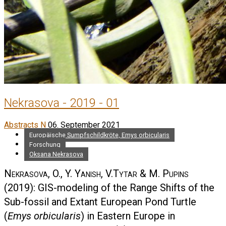
Nekrasova - 2019 - 01
Abstracts N
06. September 2021
Europäische Sumpfschildkröte, Emys orbicularis
Forschung
Oksana Nekrasova
Nekrasova, O., Y. Yanish, V.Tytar & M. Pupins
(2019): GIS-modeling of the Range Shifts of the
Sub-fossil and Extant European Pond Turtle
(
Emys orbicularis
) in Eastern Europe in