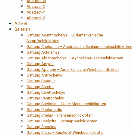
Abstract-W
Abstract-X
Abstract-Y
Abstract-Z
Artikel
Galerien
Gattung Acanthochelys – Südamerikanische
Sumpfschildkröten
Gattung Chelodina – Australische Schlangenhalsschildkröten
Gattung Actinemys
Gattung Aldabrachelys – Seychellen-Riesenschildkröten
Gattung Amyda
Gattung Apalone – Amerikanische Weichschildkröten
Gattung Astrochelys
Gattung Batagur
Gattung Caretta
Gattung Carettochelys
Gattung Centrochelys
Gattung Chelonia – Grüne Meeresschildkröten
Gattung Chelonoidis
Gattung Chelus – Fransenschildkröten
Gattung Chelydra – Schnappschildkröten
Gattung Chersina
Gattung Chitra – Kurzkopf-Weichschildkröten