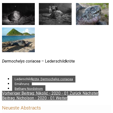
Dermochelys coriacea
– Lederschildkröte
Lederschildkröte, Dermochelys coriacea
Ernährung
Bethany Nordstrom
Vorheriger Beitrag: Nikolić - 2020 - 01
Zurück
Nächster
Beitrag: Nicholson - 2020 - 01
Weiter
Neueste Abstracts