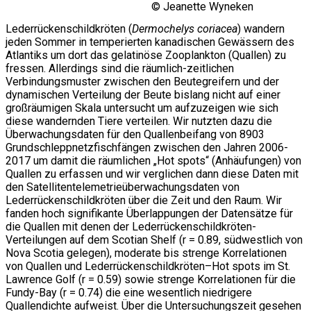
© Jeanette Wyneken
Lederrückenschildkröten (
Dermochelys coriacea
) wandern
jeden Sommer in temperierten kanadischen Gewässern des
Atlantiks um dort das gelatinöse Zooplankton (Quallen) zu
fressen. Allerdings sind die räumlich-zeitlichen
Verbindungsmuster zwischen den Beutegreifern und der
dynamischen Verteilung der Beute bislang nicht auf einer
großräumigen Skala untersucht um aufzuzeigen wie sich
diese wandernden Tiere verteilen. Wir nutzten dazu die
Überwachungsdaten für den Quallenbeifang von 8903
Grundschleppnetzfischfängen zwischen den Jahren 2006-
2017 um damit die räumlichen „Hot spots“ (Anhäufungen) von
Quallen zu erfassen und wir verglichen dann diese Daten mit
den Satellitentelemetrieüberwachungsdaten von
Lederrückenschildkröten über die Zeit und den Raum. Wir
fanden hoch signifikante Überlappungen der Datensätze für
die Quallen mit denen der Lederrückenschildkröten-
Verteilungen auf dem Scotian Shelf (r = 0.89, südwestlich von
Nova Scotia gelegen), moderate bis strenge Korrelationen
von Quallen und Lederrückenschildkröten–Hot spots im St.
Lawrence Golf (r = 0.59) sowie strenge Korrelationen für die
Fundy-Bay (r = 0.74) die eine wesentlich niedrigere
Quallendichte aufweist. Über die Untersuchungszeit gesehen