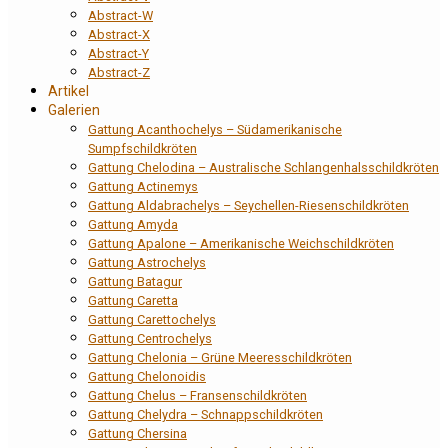
Abstract-W
Abstract-X
Abstract-Y
Abstract-Z
Artikel
Galerien
Gattung Acanthochelys – Südamerikanische
Sumpfschildkröten
Gattung Chelodina – Australische Schlangenhalsschildkröten
Gattung Actinemys
Gattung Aldabrachelys – Seychellen-Riesenschildkröten
Gattung Amyda
Gattung Apalone – Amerikanische Weichschildkröten
Gattung Astrochelys
Gattung Batagur
Gattung Caretta
Gattung Carettochelys
Gattung Centrochelys
Gattung Chelonia – Grüne Meeresschildkröten
Gattung Chelonoidis
Gattung Chelus – Fransenschildkröten
Gattung Chelydra – Schnappschildkröten
Gattung Chersina