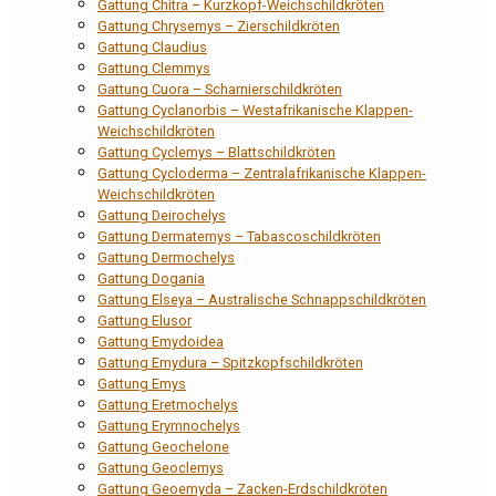
Gattung Chitra – Kurzkopf-Weichschildkröten
Gattung Chrysemys – Zierschildkröten
Gattung Claudius
Gattung Clemmys
Gattung Cuora – Scharnierschildkröten
Gattung Cyclanorbis – Westafrikanische Klappen-
Weichschildkröten
Gattung Cyclemys – Blattschildkröten
Gattung Cycloderma – Zentralafrikanische Klappen-
Weichschildkröten
Gattung Deirochelys
Gattung Dermatemys – Tabascoschildkröten
Gattung Dermochelys
Gattung Dogania
Gattung Elseya – Australische Schnappschildkröten
Gattung Elusor
Gattung Emydoidea
Gattung Emydura – Spitzkopfschildkröten
Gattung Emys
Gattung Eretmochelys
Gattung Erymnochelys
Gattung Geochelone
Gattung Geoclemys
Gattung Geoemyda – Zacken-Erdschildkröten