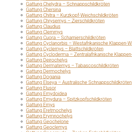
Gattung Chelydra – Schnappschildkröten
Gattung Chersina
Gattung Chitra – Kurzkopf-Weichschildkröten
Gattung Chrysemys – Zierschildkröten
Gattung Claudius
Gattung Clemmys
Gattung Cuora – Scharnierschildkröten
Gattung Cyclanorbis – Westafrikanische Klappen-W
Gattung Cyclemys – Blattschildkröten
Gattung Cycloderma – Zentralafrikanische Klappen
Gattung Deirochelys
Gattung Dermatemys – Tabascoschildkröten
Gattung Dermochelys
Gattung Dogania
Gattung Elseya – Australische Schnappschildkröten
Gattung Elusor
Gattung Emydoidea
Gattung Emydura – Spitzkopfschildkröten
Gattung Emys
Gattung Eretmochelys
Gattung Erymnochelys
Gattung Geochelone
Gattung Geoclemys