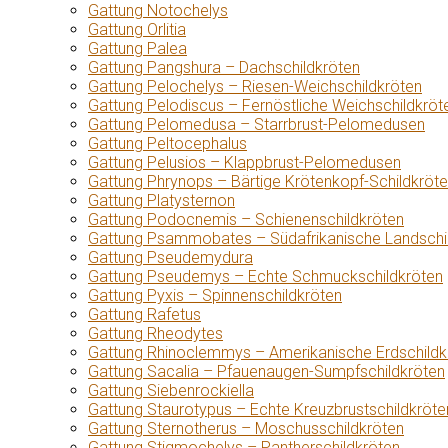
Gattung Notochelys
Gattung Orlitia
Gattung Palea
Gattung Pangshura – Dachschildkröten
Gattung Pelochelys – Riesen-Weichschildkröten
Gattung Pelodiscus – Fernöstliche Weichschildkröt
Gattung Pelomedusa – Starrbrust-Pelomedusen
Gattung Peltocephalus
Gattung Pelusios – Klappbrust-Pelomedusen
Gattung Phrynops – Bärtige Krötenkopf-Schildkröt
Gattung Platysternon
Gattung Podocnemis – Schienenschildkröten
Gattung Psammobates – Südafrikanische Landschi
Gattung Pseudemydura
Gattung Pseudemys – Echte Schmuckschildkröten
Gattung Pyxis – Spinnenschildkröten
Gattung Rafetus
Gattung Rheodytes
Gattung Rhinoclemmys – Amerikanische Erdschildk
Gattung Sacalia – Pfauenaugen-Sumpfschildkröten
Gattung Siebenrockiella
Gattung Staurotypus – Echte Kreuzbrustschildkröte
Gattung Sternotherus – Moschusschildkröten
Gattung Stigmochelys – Pantherschildkröten