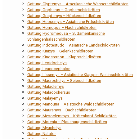
Gattung Glyptemys – Amerikanische Wasserschildkröten
Gattung Gopherus – Gopherschildkröten
Gattung Graptemys – Höckerschildkröten
Gattung Heosemys – Asiatische Erdschildkröten
Gattung Homopus – Flachschildkröten
Gattung Hydromedusa – Südamerikanische
Schlangenhalsschildkröten
Gattung Indotestudo – Asiatische Landschildkröten
Gattung Kinixys – Gelenkschildkröten
Gattung Kinosternon – Klappschildkröten
Gattung Lepidochelys
Gattung Leucocephalon
Gattung Lissemys – Asiatische Klappen-Weichschildkröten
Gattung Macrochelys – Geierschildkröten
Gattung Malaclemys
Gattung Malacochersus
Gattung Malayemys
Gattung Manouria – Asiatische Waldschildkröten
Gattung Mauremys – Bachschildkröten
Gattung Mesoclemmys – Krötenkopf-Schildkröten
Gattung Morenia – Pfauenaugenschildkröten
Gattung Myuchelys
Gattung Natator