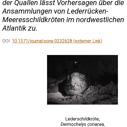
der Quallen lässt Vorhersagen über die
Ansammlungen von Lederrücken-
Meeresschildkröten im nordwestlichen
Atlantik zu.
DOI:
10.1371/journal.pone.0232628 (externer Link)
Lederschildkröte,
Dermochelys coriacea
,