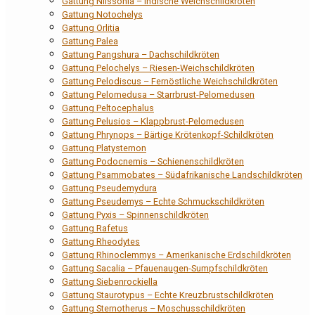
Gattung Nilssonia – Indische Weichschildkröten
Gattung Notochelys
Gattung Orlitia
Gattung Palea
Gattung Pangshura – Dachschildkröten
Gattung Pelochelys – Riesen-Weichschildkröten
Gattung Pelodiscus – Fernöstliche Weichschildkröten
Gattung Pelomedusa – Starrbrust-Pelomedusen
Gattung Peltocephalus
Gattung Pelusios – Klappbrust-Pelomedusen
Gattung Phrynops – Bärtige Krötenkopf-Schildkröten
Gattung Platysternon
Gattung Podocnemis – Schienenschildkröten
Gattung Psammobates – Südafrikanische Landschildkröten
Gattung Pseudemydura
Gattung Pseudemys – Echte Schmuckschildkröten
Gattung Pyxis – Spinnenschildkröten
Gattung Rafetus
Gattung Rheodytes
Gattung Rhinoclemmys – Amerikanische Erdschildkröten
Gattung Sacalia – Pfauenaugen-Sumpfschildkröten
Gattung Siebenrockiella
Gattung Staurotypus – Echte Kreuzbrustschildkröten
Gattung Sternotherus – Moschusschildkröten