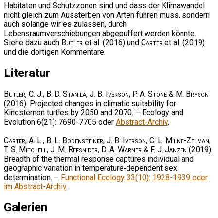
Habitaten und Schutzzonen sind und dass der Klimawandel
nicht gleich zum Aussterben von Arten führen muss, sondern
auch solange wir es zulassen, durch
Lebensraumverschiebungen abgepuffert werden könnte.
Siehe dazu auch
Butler
et al. (2016) und
Carter
et al. (2019)
und die dortigen Kommentare.
Literatur
Butler, C. J., B. D. Stanila, J. B. Iverson, P. A. Stone & M. Bryson
(2016): Projected changes in climatic suitability for
Kinosternon turtles by 2050 and 2070. – Ecology and
Evolution 6(21): 7690-7705 oder
Abstract-Archiv
.
Carter, A. L., B. L. Bodensteiner, J. B. Iverson, C. L. Milne-Zelman,
T. S. Mitchell, J. M. Refsnider, D. A. Warner & F. J. Janzen
(2019):
Breadth of the thermal response captures individual and
geographic variation in temperature‐dependent sex
determination. –
Functional Ecology 33(10): 1928-1939 oder
im Abstract-Archiv
.
Galerien