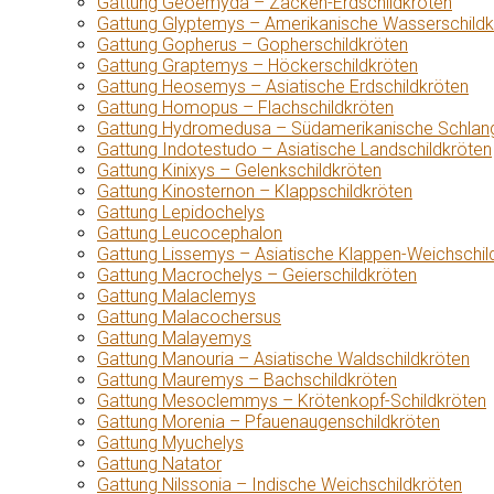
Gattung Geoemyda – Zacken-Erdschildkröten
Gattung Glyptemys – Amerikanische Wasserschildk
Gattung Gopherus – Gopherschildkröten
Gattung Graptemys – Höckerschildkröten
Gattung Heosemys – Asiatische Erdschildkröten
Gattung Homopus – Flachschildkröten
Gattung Hydromedusa – Südamerikanische Schlang
Gattung Indotestudo – Asiatische Landschildkröten
Gattung Kinixys – Gelenkschildkröten
Gattung Kinosternon – Klappschildkröten
Gattung Lepidochelys
Gattung Leucocephalon
Gattung Lissemys – Asiatische Klappen-Weichschil
Gattung Macrochelys – Geierschildkröten
Gattung Malaclemys
Gattung Malacochersus
Gattung Malayemys
Gattung Manouria – Asiatische Waldschildkröten
Gattung Mauremys – Bachschildkröten
Gattung Mesoclemmys – Krötenkopf-Schildkröten
Gattung Morenia – Pfauenaugenschildkröten
Gattung Myuchelys
Gattung Natator
Gattung Nilssonia – Indische Weichschildkröten