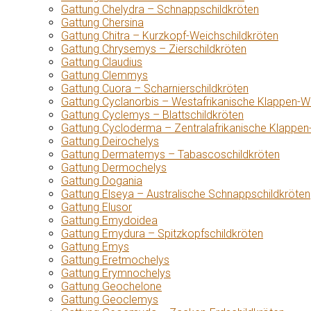
Gattung Chelydra – Schnappschildkröten
Gattung Chersina
Gattung Chitra – Kurzkopf-Weichschildkröten
Gattung Chrysemys – Zierschildkröten
Gattung Claudius
Gattung Clemmys
Gattung Cuora – Scharnierschildkröten
Gattung Cyclanorbis – Westafrikanische Klappen-W
Gattung Cyclemys – Blattschildkröten
Gattung Cycloderma – Zentralafrikanische Klappen
Gattung Deirochelys
Gattung Dermatemys – Tabascoschildkröten
Gattung Dermochelys
Gattung Dogania
Gattung Elseya – Australische Schnappschildkröten
Gattung Elusor
Gattung Emydoidea
Gattung Emydura – Spitzkopfschildkröten
Gattung Emys
Gattung Eretmochelys
Gattung Erymnochelys
Gattung Geochelone
Gattung Geoclemys