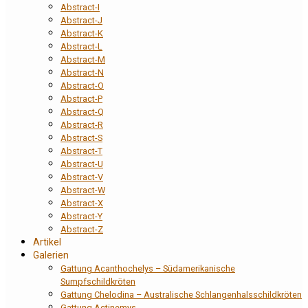
Abstract-I
Abstract-J
Abstract-K
Abstract-L
Abstract-M
Abstract-N
Abstract-O
Abstract-P
Abstract-Q
Abstract-R
Abstract-S
Abstract-T
Abstract-U
Abstract-V
Abstract-W
Abstract-X
Abstract-Y
Abstract-Z
Artikel
Galerien
Gattung Acanthochelys – Südamerikanische
Sumpfschildkröten
Gattung Chelodina – Australische Schlangenhalsschildkröten
Gattung Actinemys