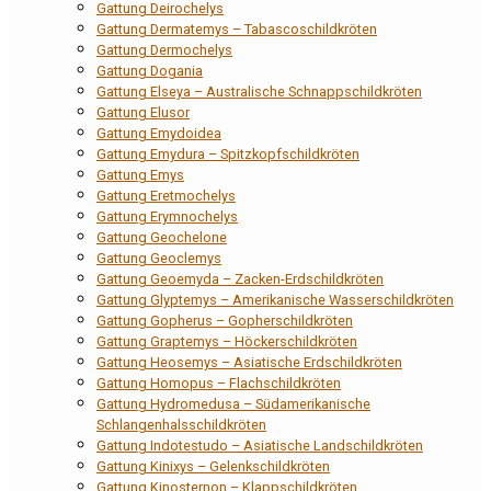
Gattung Deirochelys
Gattung Dermatemys – Tabascoschildkröten
Gattung Dermochelys
Gattung Dogania
Gattung Elseya – Australische Schnappschildkröten
Gattung Elusor
Gattung Emydoidea
Gattung Emydura – Spitzkopfschildkröten
Gattung Emys
Gattung Eretmochelys
Gattung Erymnochelys
Gattung Geochelone
Gattung Geoclemys
Gattung Geoemyda – Zacken-Erdschildkröten
Gattung Glyptemys – Amerikanische Wasserschildkröten
Gattung Gopherus – Gopherschildkröten
Gattung Graptemys – Höckerschildkröten
Gattung Heosemys – Asiatische Erdschildkröten
Gattung Homopus – Flachschildkröten
Gattung Hydromedusa – Südamerikanische
Schlangenhalsschildkröten
Gattung Indotestudo – Asiatische Landschildkröten
Gattung Kinixys – Gelenkschildkröten
Gattung Kinosternon – Klappschildkröten