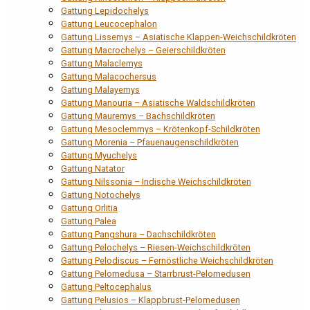
Gattung Lepidochelys
Gattung Leucocephalon
Gattung Lissemys – Asiatische Klappen-Weichschildkröten
Gattung Macrochelys – Geierschildkröten
Gattung Malaclemys
Gattung Malacochersus
Gattung Malayemys
Gattung Manouria – Asiatische Waldschildkröten
Gattung Mauremys – Bachschildkröten
Gattung Mesoclemmys – Krötenkopf-Schildkröten
Gattung Morenia – Pfauenaugenschildkröten
Gattung Myuchelys
Gattung Natator
Gattung Nilssonia – Indische Weichschildkröten
Gattung Notochelys
Gattung Orlitia
Gattung Palea
Gattung Pangshura – Dachschildkröten
Gattung Pelochelys – Riesen-Weichschildkröten
Gattung Pelodiscus – Fernöstliche Weichschildkröten
Gattung Pelomedusa – Starrbrust-Pelomedusen
Gattung Peltocephalus
Gattung Pelusios – Klappbrust-Pelomedusen