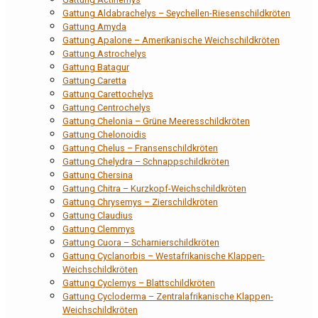
Gattung Aldabrachelys – Seychellen-Riesenschildkröten
Gattung Amyda
Gattung Apalone – Amerikanische Weichschildkröten
Gattung Astrochelys
Gattung Batagur
Gattung Caretta
Gattung Carettochelys
Gattung Centrochelys
Gattung Chelonia – Grüne Meeresschildkröten
Gattung Chelonoidis
Gattung Chelus – Fransenschildkröten
Gattung Chelydra – Schnappschildkröten
Gattung Chersina
Gattung Chitra – Kurzkopf-Weichschildkröten
Gattung Chrysemys – Zierschildkröten
Gattung Claudius
Gattung Clemmys
Gattung Cuora – Scharnierschildkröten
Gattung Cyclanorbis – Westafrikanische Klappen-
Weichschildkröten
Gattung Cyclemys – Blattschildkröten
Gattung Cycloderma – Zentralafrikanische Klappen-
Weichschildkröten