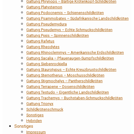
Gattung Phrynops – Bärtige Krötenkopf-Schildkröten
Gattung Platysternon
Gattung Podocnemis – Schienenschildkröten
Gattung Psammobates – Südafrikanische Landschildkröten
Gattung Pseudemydura
Gattung Pseudemys – Echte Schmuckschildkröten
Gattung Pyxis – Spinnenschildkröten
Gattung Rafetus
Gattung Rheodytes
Gattung Rhinoclemmys – Amerikanische Erdschildkröten
Gattung Sacalia – Pfauenaugen-Sumpfschildkröten
Gattung Siebenrockiella
Gattung Staurotypus – Echte Kreuzbrustschildkröten
Gattung Sternotherus – Moschusschildkröten
Gattung Stigmochelys – Pantherschildkröten
Gattung Terrapene – Dosenschildkröten
Gattung Testudo – Eigentliche Landschildkröten
Gattung Trachemys – Buchstaben-Schmuckschildkröten
Gattung Trionyx
Schildkrötenschmuck
Sonstiges
Hybriden
Sonstiges
Impressum