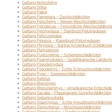
Gattung Notochelys
Gattung Orlitia
Gattung Palea
Gattung Pangshura – Dachschildkröten
Gattung Pelochelys – Riesen-Weichschildkröten
Gattung Pelodiscus – Fernöstliche Weichschildkröt
Gattung Pelomedusa – Starrbrust-Pelomedusen
Gattung Peltocephalus
Gattung Pelusios – Klappbrust-Pelomedusen
Gattung Phrynops – Bärtige Krötenkopf-Schildkröt
Gattung Platysternon
Gattung Podocnemis – Schienenschildkröten
Gattung Psammobates – Südafrikanische Landschi
Gattung Pseudemydura
Gattung Pseudemys – Echte Schmuckschildkröten
Gattung Pyxis – Spinnenschildkröten
Gattung Rafetus
Gattung Rheodytes
Gattung Rhinoclemmys – Amerikanische Erdschildk
Gattung Sacalia – Pfauenaugen-Sumpfschildkröten
Gattung Siebenrockiella
Gattung Staurotypus – Echte Kreuzbrustschildkröte
Gattung Sternotherus – Moschusschildkröten
Gattung Stigmochelys – Pantherschildkröten