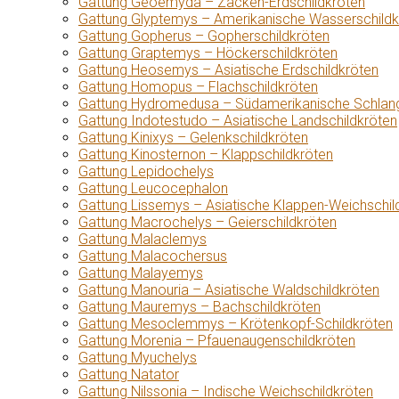
Gattung Geoemyda – Zacken-Erdschildkröten
Gattung Glyptemys – Amerikanische Wasserschildk
Gattung Gopherus – Gopherschildkröten
Gattung Graptemys – Höckerschildkröten
Gattung Heosemys – Asiatische Erdschildkröten
Gattung Homopus – Flachschildkröten
Gattung Hydromedusa – Südamerikanische Schlang
Gattung Indotestudo – Asiatische Landschildkröten
Gattung Kinixys – Gelenkschildkröten
Gattung Kinosternon – Klappschildkröten
Gattung Lepidochelys
Gattung Leucocephalon
Gattung Lissemys – Asiatische Klappen-Weichschil
Gattung Macrochelys – Geierschildkröten
Gattung Malaclemys
Gattung Malacochersus
Gattung Malayemys
Gattung Manouria – Asiatische Waldschildkröten
Gattung Mauremys – Bachschildkröten
Gattung Mesoclemmys – Krötenkopf-Schildkröten
Gattung Morenia – Pfauenaugenschildkröten
Gattung Myuchelys
Gattung Natator
Gattung Nilssonia – Indische Weichschildkröten