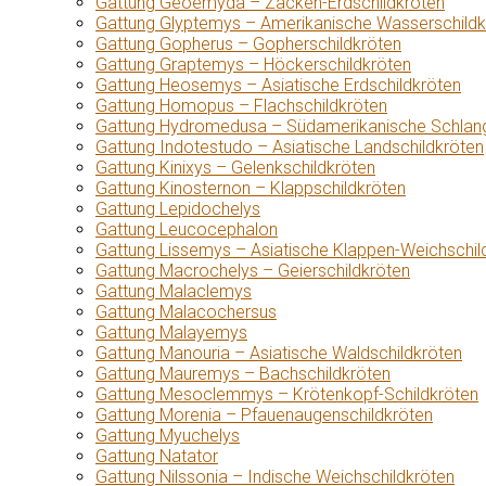
Gattung Geoemyda – Zacken-Erdschildkröten
Gattung Glyptemys – Amerikanische Wasserschildk
Gattung Gopherus – Gopherschildkröten
Gattung Graptemys – Höckerschildkröten
Gattung Heosemys – Asiatische Erdschildkröten
Gattung Homopus – Flachschildkröten
Gattung Hydromedusa – Südamerikanische Schlang
Gattung Indotestudo – Asiatische Landschildkröten
Gattung Kinixys – Gelenkschildkröten
Gattung Kinosternon – Klappschildkröten
Gattung Lepidochelys
Gattung Leucocephalon
Gattung Lissemys – Asiatische Klappen-Weichschil
Gattung Macrochelys – Geierschildkröten
Gattung Malaclemys
Gattung Malacochersus
Gattung Malayemys
Gattung Manouria – Asiatische Waldschildkröten
Gattung Mauremys – Bachschildkröten
Gattung Mesoclemmys – Krötenkopf-Schildkröten
Gattung Morenia – Pfauenaugenschildkröten
Gattung Myuchelys
Gattung Natator
Gattung Nilssonia – Indische Weichschildkröten