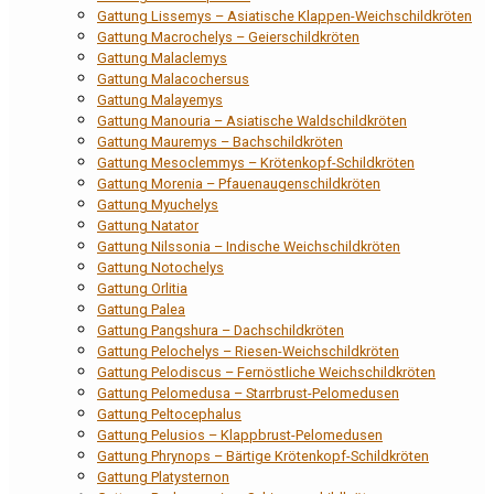
Gattung Lissemys – Asiatische Klappen-Weichschildkröten
Gattung Macrochelys – Geierschildkröten
Gattung Malaclemys
Gattung Malacochersus
Gattung Malayemys
Gattung Manouria – Asiatische Waldschildkröten
Gattung Mauremys – Bachschildkröten
Gattung Mesoclemmys – Krötenkopf-Schildkröten
Gattung Morenia – Pfauenaugenschildkröten
Gattung Myuchelys
Gattung Natator
Gattung Nilssonia – Indische Weichschildkröten
Gattung Notochelys
Gattung Orlitia
Gattung Palea
Gattung Pangshura – Dachschildkröten
Gattung Pelochelys – Riesen-Weichschildkröten
Gattung Pelodiscus – Fernöstliche Weichschildkröten
Gattung Pelomedusa – Starrbrust-Pelomedusen
Gattung Peltocephalus
Gattung Pelusios – Klappbrust-Pelomedusen
Gattung Phrynops – Bärtige Krötenkopf-Schildkröten
Gattung Platysternon