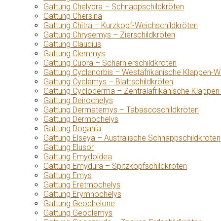
Gattung Chelydra – Schnappschildkröten
Gattung Chersina
Gattung Chitra – Kurzkopf-Weichschildkröten
Gattung Chrysemys – Zierschildkröten
Gattung Claudius
Gattung Clemmys
Gattung Cuora – Scharnierschildkröten
Gattung Cyclanorbis – Westafrikanische Klappen-W
Gattung Cyclemys – Blattschildkröten
Gattung Cycloderma – Zentralafrikanische Klappen
Gattung Deirochelys
Gattung Dermatemys – Tabascoschildkröten
Gattung Dermochelys
Gattung Dogania
Gattung Elseya – Australische Schnappschildkröten
Gattung Elusor
Gattung Emydoidea
Gattung Emydura – Spitzkopfschildkröten
Gattung Emys
Gattung Eretmochelys
Gattung Erymnochelys
Gattung Geochelone
Gattung Geoclemys