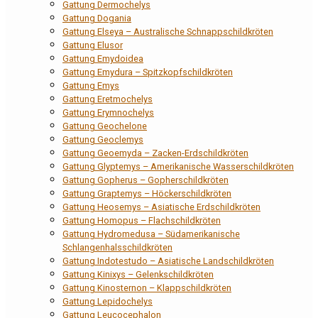
Gattung Dermochelys
Gattung Dogania
Gattung Elseya – Australische Schnappschildkröten
Gattung Elusor
Gattung Emydoidea
Gattung Emydura – Spitzkopfschildkröten
Gattung Emys
Gattung Eretmochelys
Gattung Erymnochelys
Gattung Geochelone
Gattung Geoclemys
Gattung Geoemyda – Zacken-Erdschildkröten
Gattung Glyptemys – Amerikanische Wasserschildkröten
Gattung Gopherus – Gopherschildkröten
Gattung Graptemys – Höckerschildkröten
Gattung Heosemys – Asiatische Erdschildkröten
Gattung Homopus – Flachschildkröten
Gattung Hydromedusa – Südamerikanische
Schlangenhalsschildkröten
Gattung Indotestudo – Asiatische Landschildkröten
Gattung Kinixys – Gelenkschildkröten
Gattung Kinosternon – Klappschildkröten
Gattung Lepidochelys
Gattung Leucocephalon