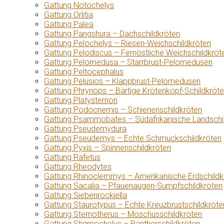
Gattung Notochelys
Gattung Orlitia
Gattung Palea
Gattung Pangshura – Dachschildkröten
Gattung Pelochelys – Riesen-Weichschildkröten
Gattung Pelodiscus – Fernöstliche Weichschildkröt
Gattung Pelomedusa – Starrbrust-Pelomedusen
Gattung Peltocephalus
Gattung Pelusios – Klappbrust-Pelomedusen
Gattung Phrynops – Bärtige Krötenkopf-Schildkröt
Gattung Platysternon
Gattung Podocnemis – Schienenschildkröten
Gattung Psammobates – Südafrikanische Landschi
Gattung Pseudemydura
Gattung Pseudemys – Echte Schmuckschildkröten
Gattung Pyxis – Spinnenschildkröten
Gattung Rafetus
Gattung Rheodytes
Gattung Rhinoclemmys – Amerikanische Erdschildk
Gattung Sacalia – Pfauenaugen-Sumpfschildkröten
Gattung Siebenrockiella
Gattung Staurotypus – Echte Kreuzbrustschildkröte
Gattung Sternotherus – Moschusschildkröten
Gattung Stigmochelys – Pantherschildkröten