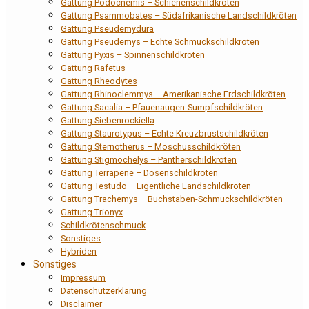
Gattung Podocnemis – Schienenschildkröten
Gattung Psammobates – Südafrikanische Landschildkröten
Gattung Pseudemydura
Gattung Pseudemys – Echte Schmuckschildkröten
Gattung Pyxis – Spinnenschildkröten
Gattung Rafetus
Gattung Rheodytes
Gattung Rhinoclemmys – Amerikanische Erdschildkröten
Gattung Sacalia – Pfauenaugen-Sumpfschildkröten
Gattung Siebenrockiella
Gattung Staurotypus – Echte Kreuzbrustschildkröten
Gattung Sternotherus – Moschusschildkröten
Gattung Stigmochelys – Pantherschildkröten
Gattung Terrapene – Dosenschildkröten
Gattung Testudo – Eigentliche Landschildkröten
Gattung Trachemys – Buchstaben-Schmuckschildkröten
Gattung Trionyx
Schildkrötenschmuck
Sonstiges
Hybriden
Sonstiges
Impressum
Datenschutzerklärung
Disclaimer