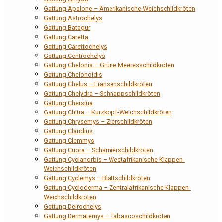
Gattung Apalone – Amerikanische Weichschildkröten
Gattung Astrochelys
Gattung Batagur
Gattung Caretta
Gattung Carettochelys
Gattung Centrochelys
Gattung Chelonia – Grüne Meeresschildkröten
Gattung Chelonoidis
Gattung Chelus – Fransenschildkröten
Gattung Chelydra – Schnappschildkröten
Gattung Chersina
Gattung Chitra – Kurzkopf-Weichschildkröten
Gattung Chrysemys – Zierschildkröten
Gattung Claudius
Gattung Clemmys
Gattung Cuora – Scharnierschildkröten
Gattung Cyclanorbis – Westafrikanische Klappen-
Weichschildkröten
Gattung Cyclemys – Blattschildkröten
Gattung Cycloderma – Zentralafrikanische Klappen-
Weichschildkröten
Gattung Deirochelys
Gattung Dermatemys – Tabascoschildkröten