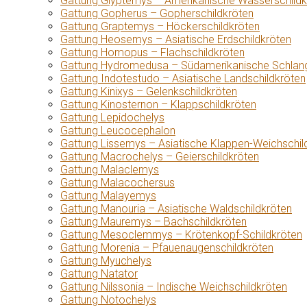
Gattung Glyptemys – Amerikanische Wasserschildk
Gattung Gopherus – Gopherschildkröten
Gattung Graptemys – Höckerschildkröten
Gattung Heosemys – Asiatische Erdschildkröten
Gattung Homopus – Flachschildkröten
Gattung Hydromedusa – Südamerikanische Schlang
Gattung Indotestudo – Asiatische Landschildkröten
Gattung Kinixys – Gelenkschildkröten
Gattung Kinosternon – Klappschildkröten
Gattung Lepidochelys
Gattung Leucocephalon
Gattung Lissemys – Asiatische Klappen-Weichschil
Gattung Macrochelys – Geierschildkröten
Gattung Malaclemys
Gattung Malacochersus
Gattung Malayemys
Gattung Manouria – Asiatische Waldschildkröten
Gattung Mauremys – Bachschildkröten
Gattung Mesoclemmys – Krötenkopf-Schildkröten
Gattung Morenia – Pfauenaugenschildkröten
Gattung Myuchelys
Gattung Natator
Gattung Nilssonia – Indische Weichschildkröten
Gattung Notochelys