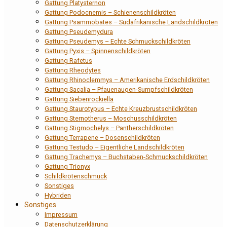
Gattung Platysternon
Gattung Podocnemis – Schienenschildkröten
Gattung Psammobates – Südafrikanische Landschildkröten
Gattung Pseudemydura
Gattung Pseudemys – Echte Schmuckschildkröten
Gattung Pyxis – Spinnenschildkröten
Gattung Rafetus
Gattung Rheodytes
Gattung Rhinoclemmys – Amerikanische Erdschildkröten
Gattung Sacalia – Pfauenaugen-Sumpfschildkröten
Gattung Siebenrockiella
Gattung Staurotypus – Echte Kreuzbrustschildkröten
Gattung Sternotherus – Moschusschildkröten
Gattung Stigmochelys – Pantherschildkröten
Gattung Terrapene – Dosenschildkröten
Gattung Testudo – Eigentliche Landschildkröten
Gattung Trachemys – Buchstaben-Schmuckschildkröten
Gattung Trionyx
Schildkrötenschmuck
Sonstiges
Hybriden
Sonstiges
Impressum
Datenschutzerklärung