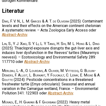
dortigen Kommentare.
Literatur
Dias, F. V. N., L. M. Garces & A. T. de Oliveira
(2025): Contaminant
levels and their effects on the American continent chelonian:
A systematic review. – Acta Zoologica Early Access oder
Abstract-Archiv
.
Lin, S., Y. J. Xiao, S. Y. Li, L. Y. Tang, H. Shi, M. L. Hong & L. Ding
(2025): Thiacloprid exposure disrupts the gut-liver axis and
induces liver dysfunction in the Reeves' turtles (Mauremys
reevesii). – Ecotoxicology and Environmental Safety 289:
117710 oder
Abstract-Archiv
.
Merleau, L.-A., O. Lourdais, A. Olivier, M. Vittecoq, G. Blouin-
Demers, F. Alliot, L. Burkart, Y. Foucault, C. Leray, E. Migne & A.
Goutte
(2024): Pesticide concentrations in a threatened
freshwater turtle (
Emys orbicularis
): Seasonal and annual
variation in the Camargue wetland, France. – Environmental
Pollution 341: 122903 oder
Abstract-Archiv
.
Moradi, E., H. Ghafari & F. Ghorbani
(2022): Heavy metal