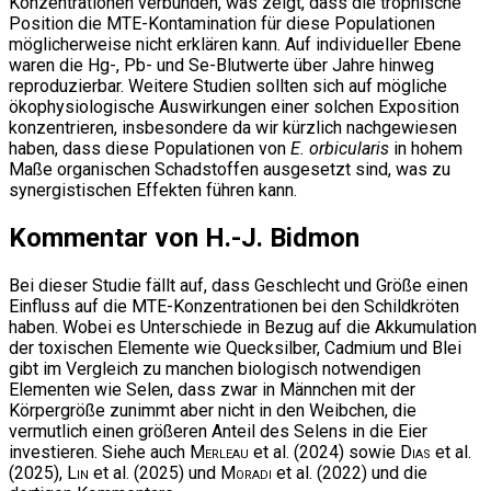
Konzentrationen verbunden, was zeigt, dass die trophische
Position die MTE-Kontamination für diese Populationen
möglicherweise nicht erklären kann. Auf individueller Ebene
waren die Hg-, Pb- und Se-Blutwerte über Jahre hinweg
reproduzierbar. Weitere Studien sollten sich auf mögliche
ökophysiologische Auswirkungen einer solchen Exposition
konzentrieren, insbesondere da wir kürzlich nachgewiesen
haben, dass diese Populationen von
E. orbicularis
in hohem
Maße organischen Schadstoffen ausgesetzt sind, was zu
synergistischen Effekten führen kann.
Kommentar von H.-J. Bidmon
Bei dieser Studie fällt auf, dass Geschlecht und Größe einen
Einfluss auf die MTE-Konzentrationen bei den Schildkröten
haben. Wobei es Unterschiede in Bezug auf die Akkumulation
der toxischen Elemente wie Quecksilber, Cadmium und Blei
gibt im Vergleich zu manchen biologisch notwendigen
Elementen wie Selen, dass zwar in Männchen mit der
Körpergröße zunimmt aber nicht in den Weibchen, die
vermutlich einen größeren Anteil des Selens in die Eier
investieren. Siehe auch
Merleau
et al. (2024) sowie
Dias
et al.
(2025),
Lin
et al. (2025) und
Moradi
et al. (2022) und die