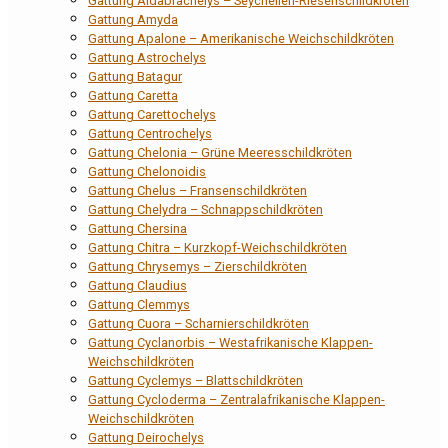
Gattung Aldabrachelys – Seychellen-Riesenschildkröten
Gattung Amyda
Gattung Apalone – Amerikanische Weichschildkröten
Gattung Astrochelys
Gattung Batagur
Gattung Caretta
Gattung Carettochelys
Gattung Centrochelys
Gattung Chelonia – Grüne Meeresschildkröten
Gattung Chelonoidis
Gattung Chelus – Fransenschildkröten
Gattung Chelydra – Schnappschildkröten
Gattung Chersina
Gattung Chitra – Kurzkopf-Weichschildkröten
Gattung Chrysemys – Zierschildkröten
Gattung Claudius
Gattung Clemmys
Gattung Cuora – Scharnierschildkröten
Gattung Cyclanorbis – Westafrikanische Klappen-
Weichschildkröten
Gattung Cyclemys – Blattschildkröten
Gattung Cycloderma – Zentralafrikanische Klappen-
Weichschildkröten
Gattung Deirochelys