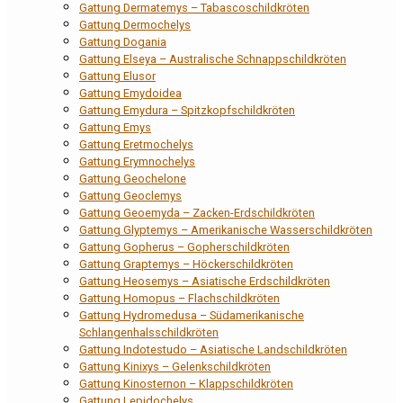
Gattung Dermatemys – Tabascoschildkröten
Gattung Dermochelys
Gattung Dogania
Gattung Elseya – Australische Schnappschildkröten
Gattung Elusor
Gattung Emydoidea
Gattung Emydura – Spitzkopfschildkröten
Gattung Emys
Gattung Eretmochelys
Gattung Erymnochelys
Gattung Geochelone
Gattung Geoclemys
Gattung Geoemyda – Zacken-Erdschildkröten
Gattung Glyptemys – Amerikanische Wasserschildkröten
Gattung Gopherus – Gopherschildkröten
Gattung Graptemys – Höckerschildkröten
Gattung Heosemys – Asiatische Erdschildkröten
Gattung Homopus – Flachschildkröten
Gattung Hydromedusa – Südamerikanische
Schlangenhalsschildkröten
Gattung Indotestudo – Asiatische Landschildkröten
Gattung Kinixys – Gelenkschildkröten
Gattung Kinosternon – Klappschildkröten
Gattung Lepidochelys