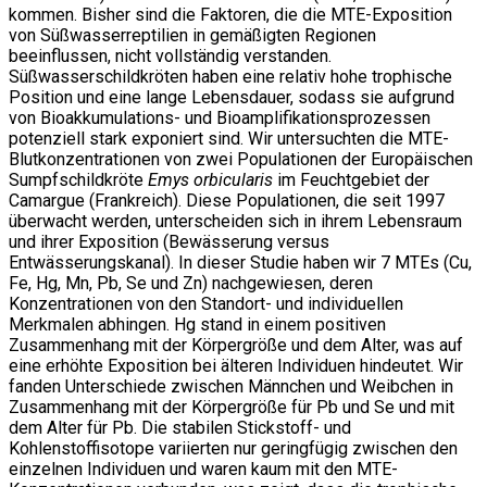
kommen. Bisher sind die Faktoren, die die MTE-Exposition
von Süßwasserreptilien in gemäßigten Regionen
beeinflussen, nicht vollständig verstanden.
Süßwasserschildkröten haben eine relativ hohe trophische
Position und eine lange Lebensdauer, sodass sie aufgrund
von Bioakkumulations- und Bioamplifikationsprozessen
potenziell stark exponiert sind. Wir untersuchten die MTE-
Blutkonzentrationen von zwei Populationen der Europäischen
Sumpfschildkröte
Emys orbicularis
im Feuchtgebiet der
Camargue (Frankreich). Diese Populationen, die seit 1997
überwacht werden, unterscheiden sich in ihrem Lebensraum
und ihrer Exposition (Bewässerung versus
Entwässerungskanal). In dieser Studie haben wir 7 MTEs (Cu,
Fe, Hg, Mn, Pb, Se und Zn) nachgewiesen, deren
Konzentrationen von den Standort- und individuellen
Merkmalen abhingen. Hg stand in einem positiven
Zusammenhang mit der Körpergröße und dem Alter, was auf
eine erhöhte Exposition bei älteren Individuen hindeutet. Wir
fanden Unterschiede zwischen Männchen und Weibchen in
Zusammenhang mit der Körpergröße für Pb und Se und mit
dem Alter für Pb. Die stabilen Stickstoff- und
Kohlenstoffisotope variierten nur geringfügig zwischen den
einzelnen Individuen und waren kaum mit den MTE-