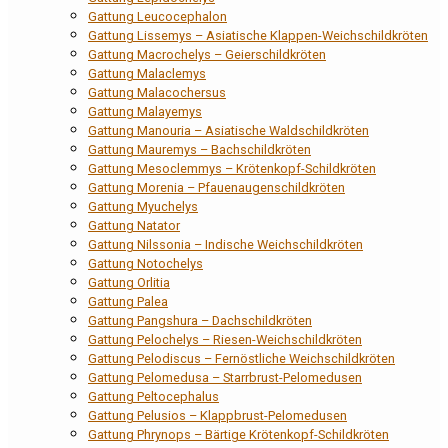
Gattung Leucocephalon
Gattung Lissemys – Asiatische Klappen-Weichschildkröten
Gattung Macrochelys – Geierschildkröten
Gattung Malaclemys
Gattung Malacochersus
Gattung Malayemys
Gattung Manouria – Asiatische Waldschildkröten
Gattung Mauremys – Bachschildkröten
Gattung Mesoclemmys – Krötenkopf-Schildkröten
Gattung Morenia – Pfauenaugenschildkröten
Gattung Myuchelys
Gattung Natator
Gattung Nilssonia – Indische Weichschildkröten
Gattung Notochelys
Gattung Orlitia
Gattung Palea
Gattung Pangshura – Dachschildkröten
Gattung Pelochelys – Riesen-Weichschildkröten
Gattung Pelodiscus – Fernöstliche Weichschildkröten
Gattung Pelomedusa – Starrbrust-Pelomedusen
Gattung Peltocephalus
Gattung Pelusios – Klappbrust-Pelomedusen
Gattung Phrynops – Bärtige Krötenkopf-Schildkröten