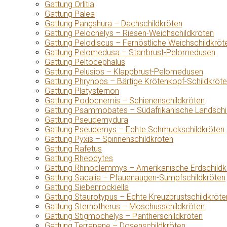
Gattung Orlitia
Gattung Palea
Gattung Pangshura – Dachschildkröten
Gattung Pelochelys – Riesen-Weichschildkröten
Gattung Pelodiscus – Fernöstliche Weichschildkröt
Gattung Pelomedusa – Starrbrust-Pelomedusen
Gattung Peltocephalus
Gattung Pelusios – Klappbrust-Pelomedusen
Gattung Phrynops – Bärtige Krötenkopf-Schildkröt
Gattung Platysternon
Gattung Podocnemis – Schienenschildkröten
Gattung Psammobates – Südafrikanische Landschi
Gattung Pseudemydura
Gattung Pseudemys – Echte Schmuckschildkröten
Gattung Pyxis – Spinnenschildkröten
Gattung Rafetus
Gattung Rheodytes
Gattung Rhinoclemmys – Amerikanische Erdschildk
Gattung Sacalia – Pfauenaugen-Sumpfschildkröten
Gattung Siebenrockiella
Gattung Staurotypus – Echte Kreuzbrustschildkröte
Gattung Sternotherus – Moschusschildkröten
Gattung Stigmochelys – Pantherschildkröten
Gattung Terrapene – Dosenschildkröten