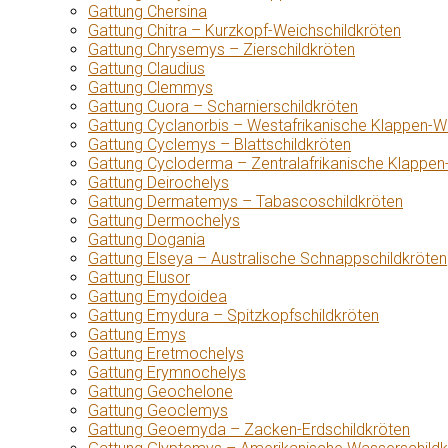
Gattung Chersina
Gattung Chitra – Kurzkopf-Weichschildkröten
Gattung Chrysemys – Zierschildkröten
Gattung Claudius
Gattung Clemmys
Gattung Cuora – Scharnierschildkröten
Gattung Cyclanorbis – Westafrikanische Klappen-W
Gattung Cyclemys – Blattschildkröten
Gattung Cycloderma – Zentralafrikanische Klappen
Gattung Deirochelys
Gattung Dermatemys – Tabascoschildkröten
Gattung Dermochelys
Gattung Dogania
Gattung Elseya – Australische Schnappschildkröten
Gattung Elusor
Gattung Emydoidea
Gattung Emydura – Spitzkopfschildkröten
Gattung Emys
Gattung Eretmochelys
Gattung Erymnochelys
Gattung Geochelone
Gattung Geoclemys
Gattung Geoemyda – Zacken-Erdschildkröten