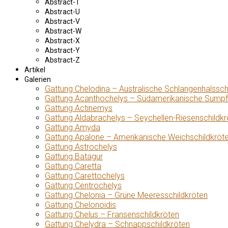
Abstract-T
Abstract-U
Abstract-V
Abstract-W
Abstract-X
Abstract-Y
Abstract-Z
Artikel
Galerien
Gattung Chelodina – Australische Schlangenhalssch
Gattung Acanthochelys – Südamerikanische Sumpf
Gattung Actinemys
Gattung Aldabrachelys – Seychellen-Riesenschildkr
Gattung Amyda
Gattung Apalone – Amerikanische Weichschildkröt
Gattung Astrochelys
Gattung Batagur
Gattung Caretta
Gattung Carettochelys
Gattung Centrochelys
Gattung Chelonia – Grüne Meeresschildkröten
Gattung Chelonoidis
Gattung Chelus – Fransenschildkröten
Gattung Chelydra – Schnappschildkröten