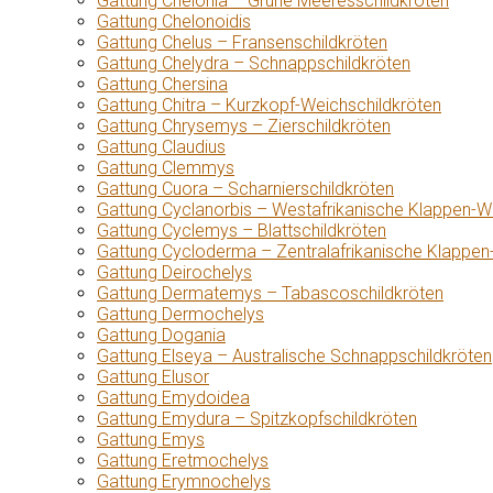
Gattung Chelonia – Grüne Meeresschildkröten
Gattung Chelonoidis
Gattung Chelus – Fransenschildkröten
Gattung Chelydra – Schnappschildkröten
Gattung Chersina
Gattung Chitra – Kurzkopf-Weichschildkröten
Gattung Chrysemys – Zierschildkröten
Gattung Claudius
Gattung Clemmys
Gattung Cuora – Scharnierschildkröten
Gattung Cyclanorbis – Westafrikanische Klappen-W
Gattung Cyclemys – Blattschildkröten
Gattung Cycloderma – Zentralafrikanische Klappen
Gattung Deirochelys
Gattung Dermatemys – Tabascoschildkröten
Gattung Dermochelys
Gattung Dogania
Gattung Elseya – Australische Schnappschildkröten
Gattung Elusor
Gattung Emydoidea
Gattung Emydura – Spitzkopfschildkröten
Gattung Emys
Gattung Eretmochelys
Gattung Erymnochelys