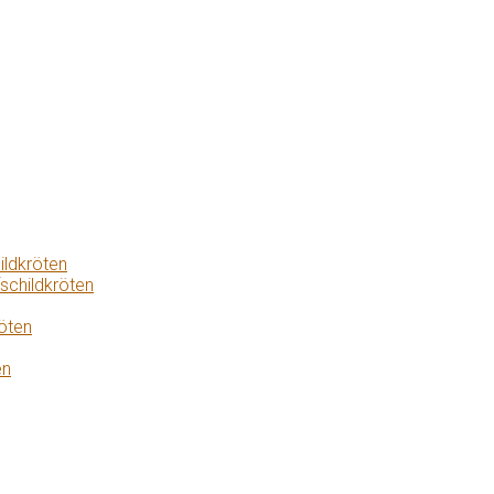
ildkröten
schildkröten
öten
en