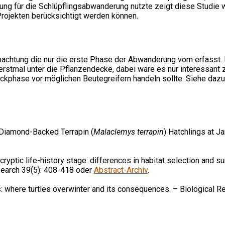
ng für die Schlüpflingsabwanderung nutzte zeigt diese Studie
rojekten berücksichtigt werden können.
htung die nur die erste Phase der Abwanderung vom erfasst. In
 erstmal unter die Pflanzendecke, dabei wäre es nur interessan
eckphase vor möglichen Beutegreifern handeln sollte. Siehe daz
Diamond-Backed Terrapin (
Malaclemys terrapin
) Hatchlings at J
cryptic life-history stage: differences in habitat selection and s
esearch 39(5): 408-418 oder
Abstract-Archiv
.
s: where turtles overwinter and its consequences. – Biological 