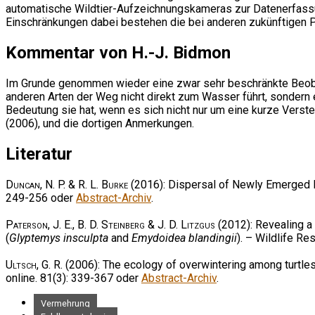
automatische Wildtier-Aufzeichnungskameras zur Datenerfassu
Einschränkungen dabei bestehen die bei anderen zukünftigen P
Kommentar von H.-J. Bidmon
Im Grunde genommen wieder eine zwar sehr beschränkte Beobac
anderen Arten der Weg nicht direkt zum Wasser führt, sondern
Bedeutung sie hat, wenn es sich nicht nur um eine kurze Verst
(2006), und die dortigen Anmerkungen.
Literatur
Duncan, N. P. & R. L. Burke
(2016): Dispersal of Newly Emerged 
249-256 oder
Abstract-Archiv
.
Paterson, J. E., B. D. Steinberg & J. D. Litzgus
(2012): Revealing a 
(
Glyptemys insculpta
and
Emydoidea blandingii
). – Wildlife R
Ultsch, G. R.
(2006): The ecology of overwintering among turtle
online. 81(3): 339-367 oder
Abstract-Archiv
.
Vermehrung