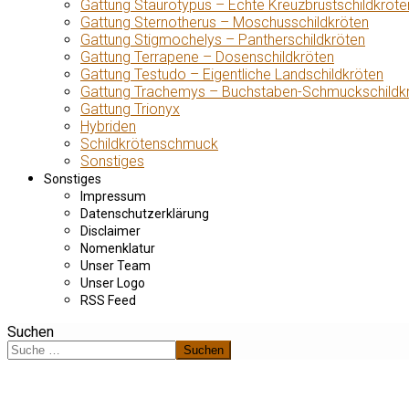
Gattung Staurotypus – Echte Kreuzbrustschildkröte
Gattung Sternotherus – Moschusschildkröten
Gattung Stigmochelys – Pantherschildkröten
Gattung Terrapene – Dosenschildkröten
Gattung Testudo – Eigentliche Landschildkröten
Gattung Trachemys – Buchstaben-Schmuckschildk
Gattung Trionyx
Hybriden
Schildkrötenschmuck
Sonstiges
Sonstiges
Impressum
Datenschutzerklärung
Disclaimer
Nomenklatur
Unser Team
Unser Logo
RSS Feed
Suchen
Suchen