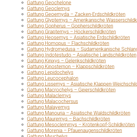
Gattung Geochelone
Gattung Geoclemys
Gattung Geoemyda – Zacken-Erdschildkröten
Gattung Glyptemys – Amerikanische Wasserschildk
Gattung Gopherus – Gopherschildkröten
Gattung Graptemys – Höckerschildkröten
Gattung Heosemys – Asiatische Erdschildkröten
Gattung Homopus – Flachschildkröten
Gattung Hydromedusa – Südamerikanische Schlang
Gattung Indotestudo – Asiatische Landschildkröten
Gattung Kinixys – Gelenkschildkröten
Gattung Kinosternon – Klappschildkröten
Gattung Lepidochelys
Gattung Leucocephalon
Gattung Lissemys – Asiatische Klappen-Weichschil
Gattung Macrochelys – Geierschildkröten
Gattung Malaclemys
Gattung Malacochersus
Gattung Malayemys
Gattung Manouria – Asiatische Waldschildkröten
Gattung Mauremys – Bachschildkröten
Gattung Mesoclemmys – Krötenkopf-Schildkröten
Gattung Morenia – Pfauenaugenschildkröten
Gattung Myuchelys