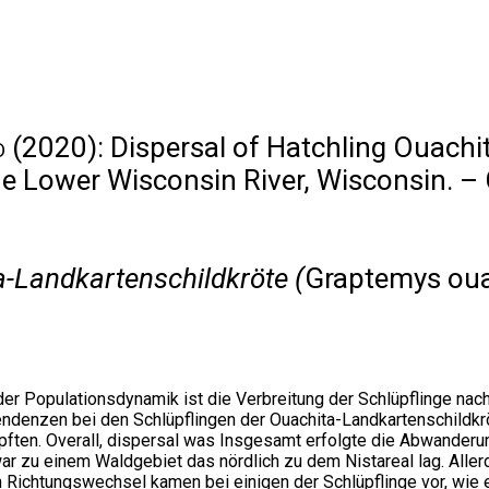
d
(2020): Dispersal of Hatchling Ouachi
he Lower Wisconsin River, Wisconsin. –
a-Landkartenschildkröte (
Graptemys oua
 der Populationsdynamik ist die Verbreitung der Schlüpflinge n
tendenzen bei den Schlüpflingen der Ouachita-Landkartenschildkr
en. Overall, dispersal was Insgesamt erfolgte die Abwanderung 
zu einem Waldgebiet das nördlich zu dem Nistareal lag. Allerd
Richtungswechsel kamen bei einigen der Schlüpflinge vor, wie ein