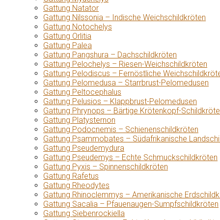
Gattung Natator
Gattung Nilssonia – Indische Weichschildkröten
Gattung Notochelys
Gattung Orlitia
Gattung Palea
Gattung Pangshura – Dachschildkröten
Gattung Pelochelys – Riesen-Weichschildkröten
Gattung Pelodiscus – Fernöstliche Weichschildkröt
Gattung Pelomedusa – Starrbrust-Pelomedusen
Gattung Peltocephalus
Gattung Pelusios – Klappbrust-Pelomedusen
Gattung Phrynops – Bärtige Krötenkopf-Schildkröt
Gattung Platysternon
Gattung Podocnemis – Schienenschildkröten
Gattung Psammobates – Südafrikanische Landschi
Gattung Pseudemydura
Gattung Pseudemys – Echte Schmuckschildkröten
Gattung Pyxis – Spinnenschildkröten
Gattung Rafetus
Gattung Rheodytes
Gattung Rhinoclemmys – Amerikanische Erdschildk
Gattung Sacalia – Pfauenaugen-Sumpfschildkröten
Gattung Siebenrockiella