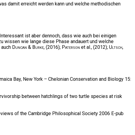
 was damit erreicht werden kann und welche methodischen
teressant ist aber dennoch, dass wie auch bei einigen
t zu wissen wie lange diese Phase andauert und welche
u auch
Duncan & Burke
, (2016);
Paterson
et al., (2012);
Ultsch
,
amaica Bay, New York – Chelonian Conservation and Biology 15:
urvivorship between hatchlings of two turtle species at risk
Reviews of the Cambridge Philosophical Society 2006 E-pub