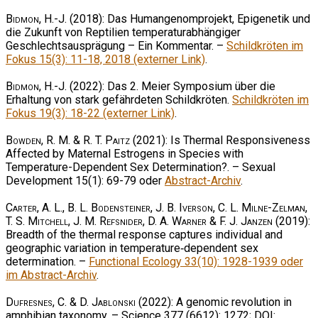
Bidmon, H.-J.
(2018): Das Humangenomprojekt, Epigenetik und
die Zukunft von Reptilien temperaturabhängiger
Geschlechtsausprägung – Ein Kommentar. –
Schildkröten im
Fokus 15(3): 11-18, 2018 (externer Link)
.
Bidmon, H.-J.
(2022): Das 2. Meier Symposium über die
Erhaltung von stark gefährdeten Schildkröten.
Schildkröten im
Fokus 19(3): 18-22 (externer Link)
.
Bowden, R. M. & R. T. Paitz
(2021): Is Thermal Responsiveness
Affected by Maternal Estrogens in Species with
Temperature-Dependent Sex Determination?. – Sexual
Development 15(1): 69-79 oder
Abstract-Archiv
.
Carter, A. L., B. L. Bodensteiner, J. B. Iverson, C. L. Milne-Zelman,
T. S. Mitchell, J. M. Refsnider, D. A. Warner & F. J. Janzen
(2019):
Breadth of the thermal response captures individual and
geographic variation in temperature‐dependent sex
determination. –
Functional Ecology 33(10): 1928-1939 oder
im Abstract-Archiv
.
Dufresnes, C. & D. Jablonski
(2022): A genomic revolution in
amphibian taxonomy. – Science 377 (6612): 1272; DOI: