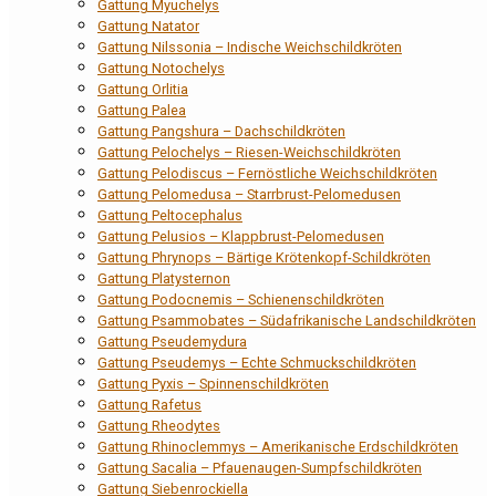
Gattung Myuchelys
Gattung Natator
Gattung Nilssonia – Indische Weichschildkröten
Gattung Notochelys
Gattung Orlitia
Gattung Palea
Gattung Pangshura – Dachschildkröten
Gattung Pelochelys – Riesen-Weichschildkröten
Gattung Pelodiscus – Fernöstliche Weichschildkröten
Gattung Pelomedusa – Starrbrust-Pelomedusen
Gattung Peltocephalus
Gattung Pelusios – Klappbrust-Pelomedusen
Gattung Phrynops – Bärtige Krötenkopf-Schildkröten
Gattung Platysternon
Gattung Podocnemis – Schienenschildkröten
Gattung Psammobates – Südafrikanische Landschildkröten
Gattung Pseudemydura
Gattung Pseudemys – Echte Schmuckschildkröten
Gattung Pyxis – Spinnenschildkröten
Gattung Rafetus
Gattung Rheodytes
Gattung Rhinoclemmys – Amerikanische Erdschildkröten
Gattung Sacalia – Pfauenaugen-Sumpfschildkröten
Gattung Siebenrockiella