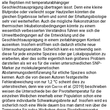
alle Reptilien mit temperaturabhängiger
Geschlechtsausprägung übertragen lässt. Denn eine kleine
Blutprobe oder vielleicht sogar Hautzellen könnten die
gleichen Ergebnisse liefern und somit der Erhaltungsbiologie
sehr viel weiterhelfen. Auch die mögliche Rekonstruktion der
thermischen Inkubationsbedingungen könnte zu einem
wesentlich verbesserten Verständnis führen wie sich die
Umweltbedingungen auf die Entwicklung und die
Geschlechtsausprägung in einem zeitabhängigen Kontext
auswirken. Insofern eröffnen sich dadurch etliche neue
Untersuchungsansätze. Sicherlich kann es notwendig sein
diese für jede einzelne Spezies oder gar Lokalpopulation zu
erarbeiten, aber das sollte eigentlich kein größeres Problem
darstellen als wir es für die vielen unterschiedlichen SNP-
Marker zur molekulargenetischen
Abstammungsidentifizierung für etliche Spezies schon
kennen. Auch die von diesen Autoren festgestellte
Fehlerabweichung von nur 1,2 °C scheint dies zu
unterstreichen, denn wie von
Carter
et al. (2019) beschrieben
weisen die Unterschiede bei der Pivotaltemperatur für die
einzelnen Weibchen innerhalb einer Population schon eine
größere individuelle Schwankungsbreite auf. Insofern wird es
sicherlich noch eine Weile dauern bis man damit rein über die
Temperatur für jedes Weibchen deren Pivotaltemperatur