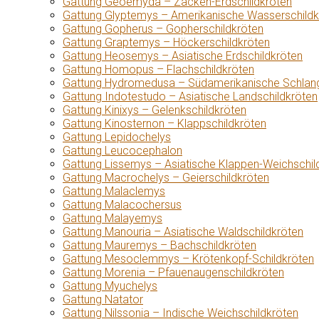
Gattung Geoemyda – Zacken-Erdschildkröten
Gattung Glyptemys – Amerikanische Wasserschildk
Gattung Gopherus – Gopherschildkröten
Gattung Graptemys – Höckerschildkröten
Gattung Heosemys – Asiatische Erdschildkröten
Gattung Homopus – Flachschildkröten
Gattung Hydromedusa – Südamerikanische Schlang
Gattung Indotestudo – Asiatische Landschildkröten
Gattung Kinixys – Gelenkschildkröten
Gattung Kinosternon – Klappschildkröten
Gattung Lepidochelys
Gattung Leucocephalon
Gattung Lissemys – Asiatische Klappen-Weichschil
Gattung Macrochelys – Geierschildkröten
Gattung Malaclemys
Gattung Malacochersus
Gattung Malayemys
Gattung Manouria – Asiatische Waldschildkröten
Gattung Mauremys – Bachschildkröten
Gattung Mesoclemmys – Krötenkopf-Schildkröten
Gattung Morenia – Pfauenaugenschildkröten
Gattung Myuchelys
Gattung Natator
Gattung Nilssonia – Indische Weichschildkröten