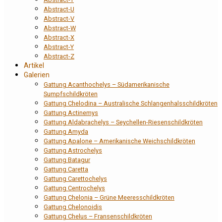
Abstract-U
Abstract-V
Abstract-W
Abstract-X
Abstract-Y
Abstract-Z
Artikel
Galerien
Gattung Acanthochelys – Südamerikanische
Sumpfschildkröten
Gattung Chelodina – Australische Schlangenhalsschildkröten
Gattung Actinemys
Gattung Aldabrachelys – Seychellen-Riesenschildkröten
Gattung Amyda
Gattung Apalone – Amerikanische Weichschildkröten
Gattung Astrochelys
Gattung Batagur
Gattung Caretta
Gattung Carettochelys
Gattung Centrochelys
Gattung Chelonia – Grüne Meeresschildkröten
Gattung Chelonoidis
Gattung Chelus – Fransenschildkröten