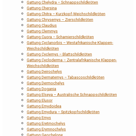
Gattung Chelydra – Schnappschildkröten
Gattung Chersina
Gattung Chitra – Kurzkopf-Weichschildkröten
Gattung Chrysemys – Zierschildkröten
Gattung Claudius
Gattung Clemmys
Gattung Cuora – Scharnierschildkröten
Gattung Cyclanorbis – Westafrikanische Klappen-
Weichschildkröten
Gattung Cyclemys – Blattschildkröten
Gattung Cycloderma – Zentralafrikanische Klappen-
Weichschildkröten
Gattung Deirochelys
Gattung Dermatemys – Tabascoschildkröten
Gattung Dermochelys
Gattung Dogania
Gattung Elseya – Australische Schnappschildkröten
Gattung Elusor
Gattung Emydoidea
Gattung Emydura – Spitzkopfschildkröten
Gattung Emys
Gattung Eretmochelys
Gattung Erymnochelys
Gattung Geochelone