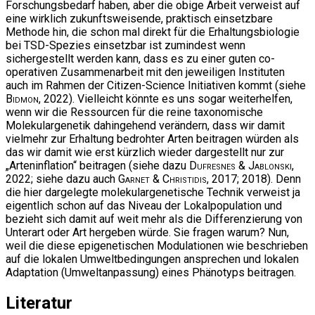
Forschungsbedarf haben, aber die obige Arbeit verweist auf
eine wirklich zukunftsweisende, praktisch einsetzbare
Methode hin, die schon mal direkt für die Erhaltungsbiologie
bei TSD-Spezies einsetzbar ist zumindest wenn
sichergestellt werden kann, dass es zu einer guten co-
operativen Zusammenarbeit mit den jeweiligen Instituten
auch im Rahmen der Citizen-Science Initiativen kommt (siehe
Bidmon
, 2022). Vielleicht könnte es uns sogar weiterhelfen,
wenn wir die Ressourcen für die reine taxonomische
Molekulargenetik dahingehend verändern, dass wir damit
vielmehr zur Erhaltung bedrohter Arten beitragen würden als
das wir damit wie erst kürzlich wieder dargestellt nur zur
„Arteninflation“ beitragen (siehe dazu
Dufresnes & Jablonski
,
2022; siehe dazu auch
Garnet & Christidis
, 2017; 2018). Denn
die hier dargelegte molekulargenetische Technik verweist ja
eigentlich schon auf das Niveau der Lokalpopulation und
bezieht sich damit auf weit mehr als die Differenzierung von
Unterart oder Art hergeben würde. Sie fragen warum? Nun,
weil die diese epigenetischen Modulationen wie beschrieben
auf die lokalen Umweltbedingungen ansprechen und lokalen
Adaptation (Umweltanpassung) eines Phänotyps beitragen.
Literatur