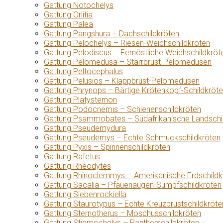
Gattung Notochelys
Gattung Orlitia
Gattung Palea
Gattung Pangshura – Dachschildkröten
Gattung Pelochelys – Riesen-Weichschildkröten
Gattung Pelodiscus – Fernöstliche Weichschildkröt
Gattung Pelomedusa – Starrbrust-Pelomedusen
Gattung Peltocephalus
Gattung Pelusios – Klappbrust-Pelomedusen
Gattung Phrynops – Bärtige Krötenkopf-Schildkröt
Gattung Platysternon
Gattung Podocnemis – Schienenschildkröten
Gattung Psammobates – Südafrikanische Landschi
Gattung Pseudemydura
Gattung Pseudemys – Echte Schmuckschildkröten
Gattung Pyxis – Spinnenschildkröten
Gattung Rafetus
Gattung Rheodytes
Gattung Rhinoclemmys – Amerikanische Erdschildk
Gattung Sacalia – Pfauenaugen-Sumpfschildkröten
Gattung Siebenrockiella
Gattung Staurotypus – Echte Kreuzbrustschildkröte
Gattung Sternotherus – Moschusschildkröten
Gattung Stigmochelys – Pantherschildkröten