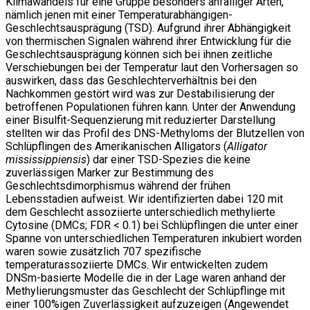
Klimawandels für eine Gruppe besonders anfälliger Arten,
nämlich jenen mit einer Temperaturabhängigen-
Geschlechtsausprägung (TSD). Aufgrund ihrer Abhängigkeit
von thermischen Signalen während ihrer Entwicklung für die
Geschlechtsausprägung können sich bei ihnen zeitliche
Verschiebungen bei der Temperatur laut den Vorhersagen so
auswirken, dass das Geschlechterverhältnis bei den
Nachkommen gestört wird was zur Destabilisierung der
betroffenen Populationen führen kann. Unter der Anwendung
einer Bisulfit-Sequenzierung mit reduzierter Darstellung
stellten wir das Profil des DNS-Methyloms der Blutzellen von
Schlüpflingen des Amerikanischen Alligators (
Alligator
mississippiensis
) dar einer TSD-Spezies die keine
zuverlässigen Marker zur Bestimmung des
Geschlechtsdimorphismus während der frühen
Lebensstadien aufweist. Wir identifizierten dabei 120 mit
dem Geschlecht assoziierte unterschiedlich methylierte
Cytosine (DMCs; FDR < 0.1) bei Schlüpflingen die unter einer
Spanne von unterschiedlichen Temperaturen inkubiert worden
waren sowie zusätzlich 707 spezifische
temperaturassoziierte DMCs. Wir entwickelten zudem
DNSm-basierte Modelle die in der Lage waren anhand der
Methylierungsmuster das Geschlecht der Schlüpflinge mit
einer 100%igen Zuverlässigkeit aufzuzeigen (Angewendet