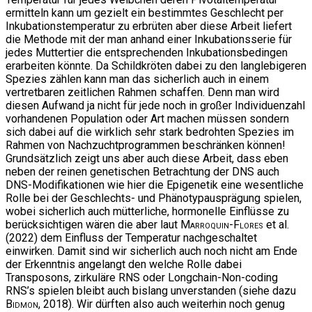
ermitteln kann um gezielt ein bestimmtes Geschlecht per
Inkubationstemperatur zu erbrüten aber diese Arbeit liefert
die Methode mit der man anhand einer Inkubationsserie für
jedes Muttertier die entsprechenden Inkubationsbedingen
erarbeiten könnte. Da Schildkröten dabei zu den langlebigeren
Spezies zählen kann man das sicherlich auch in einem
vertretbaren zeitlichen Rahmen schaffen. Denn man wird
diesen Aufwand ja nicht für jede noch in großer Individuenzahl
vorhandenen Population oder Art machen müssen sondern
sich dabei auf die wirklich sehr stark bedrohten Spezies im
Rahmen von Nachzuchtprogrammen beschränken können!
Grundsätzlich zeigt uns aber auch diese Arbeit, dass eben
neben der reinen genetischen Betrachtung der DNS auch
DNS-Modifikationen wie hier die Epigenetik eine wesentliche
Rolle bei der Geschlechts- und Phänotypausprägung spielen,
wobei sicherlich auch mütterliche, hormonelle Einflüsse zu
berücksichtigen wären die aber laut
Marroquin-Flores
et al.
(2022) dem Einfluss der Temperatur nachgeschaltet
einwirken. Damit sind wir sicherlich auch noch nicht am Ende
der Erkenntnis angelangt den welche Rolle dabei
Transposons, zirkuläre RNS oder Longchain-Non-coding
RNS’s spielen bleibt auch bislang unverstanden (siehe dazu
Bidmon
, 2018). Wir dürften also auch weiterhin noch genug