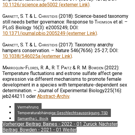
10.1126/science.ade5002 (externer Link)
.
Garnett, S. T. & L. Christidis
(2018): Science-based taxonomy
still needs better governance: Response to
Thomson
et al. –
PLoS Biology 16(3): e2005249; DOI:
10.1371/journal.pbio.2005249 (externer Link)
.
Garnett, S. T. & L. Christidis
(2017): Taxonomy anarchy
hampers conservation. – Nature 546(7656): 25-27; DOI:
10.1038/546025a (externer Link)
.
Marroquín-Flores, R. A., R. T. Paitz & R. M. Bowden
(2022):
Temperature fluctuations and estrone sulfate affect gene
expression via different mechanisms to promote female
development in a species with temperature-dependent sex
determination. – Journal of Experimental Biology225(16):
jeb244211 oder
Abstract-Archiv
.
Vermehrung
Temperaturabhängige Geschlechtsausprägung, TSD
Samantha L. Bock
Vorheriger Beitrag: Baines - 2022 - 01
Zurück
Nächster
Beitrag: Bowden - 2021 - 01
Weiter