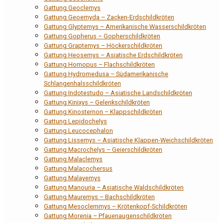
Gattung Geoclemys
Gattung Geoemyda – Zacken-Erdschildkröten
Gattung Glyptemys – Amerikanische Wasserschildkröten
Gattung Gopherus – Gopherschildkröten
Gattung Graptemys – Höckerschildkröten
Gattung Heosemys – Asiatische Erdschildkröten
Gattung Homopus – Flachschildkröten
Gattung Hydromedusa – Südamerikanische
Schlangenhalsschildkröten
Gattung Indotestudo – Asiatische Landschildkröten
Gattung Kinixys – Gelenkschildkröten
Gattung Kinosternon – Klappschildkröten
Gattung Lepidochelys
Gattung Leucocephalon
Gattung Lissemys – Asiatische Klappen-Weichschildkröten
Gattung Macrochelys – Geierschildkröten
Gattung Malaclemys
Gattung Malacochersus
Gattung Malayemys
Gattung Manouria – Asiatische Waldschildkröten
Gattung Mauremys – Bachschildkröten
Gattung Mesoclemmys – Krötenkopf-Schildkröten
Gattung Morenia – Pfauenaugenschildkröten