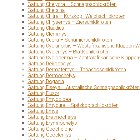
Gattung Chelydra – Schnappschildkröten
Gattung Chersina
Gattung Chitra – Kurzkopf-Weichschildkröten
Gattung Chrysemys – Zierschildkröten
Gattung Claudius
Gattung Clemmys
Gattung Cuora – Scharnierschildkröten
Gattung Cyclanorbis – Westafrikanische Klappen-W
Gattung Cyclemys – Blattschildkröten
Gattung Cycloderma – Zentralafrikanische Klappen
Gattung Deirochelys
Gattung Dermatemys – Tabascoschildkröten
Gattung Dermochelys
Gattung Dogania
Gattung Elseya – Australische Schnappschildkröten
Gattung Elusor
Gattung Emydoidea
Gattung Emydura – Spitzkopfschildkröten
Gattung Emys
Gattung Eretmochelys
Gattung Erymnochelys
Gattung Geochelone
Gattung Geoclemys