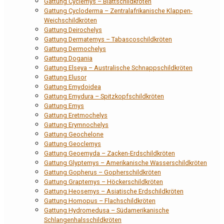
Gattung Cyclemys – Blattschildkröten
Gattung Cycloderma – Zentralafrikanische Klappen-
Weichschildkröten
Gattung Deirochelys
Gattung Dermatemys – Tabascoschildkröten
Gattung Dermochelys
Gattung Dogania
Gattung Elseya – Australische Schnappschildkröten
Gattung Elusor
Gattung Emydoidea
Gattung Emydura – Spitzkopfschildkröten
Gattung Emys
Gattung Eretmochelys
Gattung Erymnochelys
Gattung Geochelone
Gattung Geoclemys
Gattung Geoemyda – Zacken-Erdschildkröten
Gattung Glyptemys – Amerikanische Wasserschildkröten
Gattung Gopherus – Gopherschildkröten
Gattung Graptemys – Höckerschildkröten
Gattung Heosemys – Asiatische Erdschildkröten
Gattung Homopus – Flachschildkröten
Gattung Hydromedusa – Südamerikanische
Schlangenhalsschildkröten