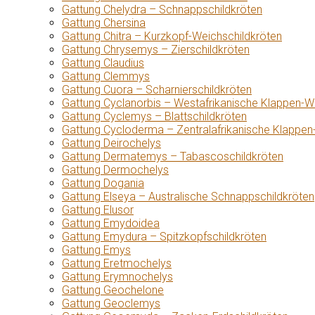
Gattung Chelydra – Schnappschildkröten
Gattung Chersina
Gattung Chitra – Kurzkopf-Weichschildkröten
Gattung Chrysemys – Zierschildkröten
Gattung Claudius
Gattung Clemmys
Gattung Cuora – Scharnierschildkröten
Gattung Cyclanorbis – Westafrikanische Klappen-W
Gattung Cyclemys – Blattschildkröten
Gattung Cycloderma – Zentralafrikanische Klappen
Gattung Deirochelys
Gattung Dermatemys – Tabascoschildkröten
Gattung Dermochelys
Gattung Dogania
Gattung Elseya – Australische Schnappschildkröten
Gattung Elusor
Gattung Emydoidea
Gattung Emydura – Spitzkopfschildkröten
Gattung Emys
Gattung Eretmochelys
Gattung Erymnochelys
Gattung Geochelone
Gattung Geoclemys