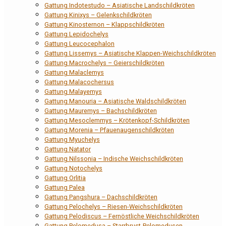
Gattung Indotestudo – Asiatische Landschildkröten
Gattung Kinixys – Gelenkschildkröten
Gattung Kinosternon – Klappschildkröten
Gattung Lepidochelys
Gattung Leucocephalon
Gattung Lissemys – Asiatische Klappen-Weichschildkröten
Gattung Macrochelys – Geierschildkröten
Gattung Malaclemys
Gattung Malacochersus
Gattung Malayemys
Gattung Manouria – Asiatische Waldschildkröten
Gattung Mauremys – Bachschildkröten
Gattung Mesoclemmys – Krötenkopf-Schildkröten
Gattung Morenia – Pfauenaugenschildkröten
Gattung Myuchelys
Gattung Natator
Gattung Nilssonia – Indische Weichschildkröten
Gattung Notochelys
Gattung Orlitia
Gattung Palea
Gattung Pangshura – Dachschildkröten
Gattung Pelochelys – Riesen-Weichschildkröten
Gattung Pelodiscus – Fernöstliche Weichschildkröten
Gattung Pelomedusa – Starrbrust-Pelomedusen