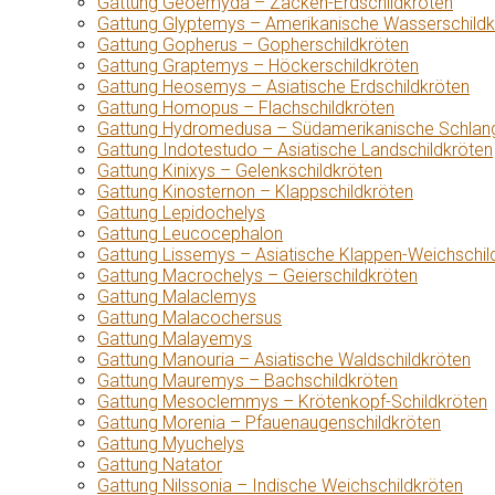
Gattung Geoemyda – Zacken-Erdschildkröten
Gattung Glyptemys – Amerikanische Wasserschildk
Gattung Gopherus – Gopherschildkröten
Gattung Graptemys – Höckerschildkröten
Gattung Heosemys – Asiatische Erdschildkröten
Gattung Homopus – Flachschildkröten
Gattung Hydromedusa – Südamerikanische Schlang
Gattung Indotestudo – Asiatische Landschildkröten
Gattung Kinixys – Gelenkschildkröten
Gattung Kinosternon – Klappschildkröten
Gattung Lepidochelys
Gattung Leucocephalon
Gattung Lissemys – Asiatische Klappen-Weichschil
Gattung Macrochelys – Geierschildkröten
Gattung Malaclemys
Gattung Malacochersus
Gattung Malayemys
Gattung Manouria – Asiatische Waldschildkröten
Gattung Mauremys – Bachschildkröten
Gattung Mesoclemmys – Krötenkopf-Schildkröten
Gattung Morenia – Pfauenaugenschildkröten
Gattung Myuchelys
Gattung Natator
Gattung Nilssonia – Indische Weichschildkröten