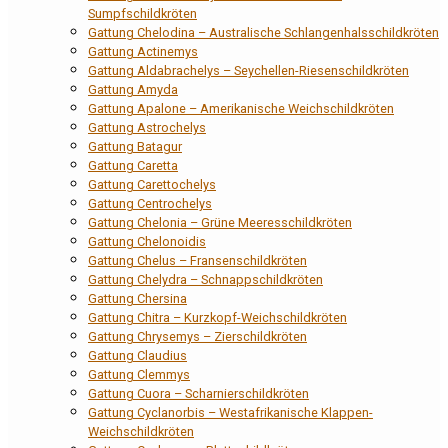
Sumpfschildkröten
Gattung Chelodina – Australische Schlangenhalsschildkröten
Gattung Actinemys
Gattung Aldabrachelys – Seychellen-Riesenschildkröten
Gattung Amyda
Gattung Apalone – Amerikanische Weichschildkröten
Gattung Astrochelys
Gattung Batagur
Gattung Caretta
Gattung Carettochelys
Gattung Centrochelys
Gattung Chelonia – Grüne Meeresschildkröten
Gattung Chelonoidis
Gattung Chelus – Fransenschildkröten
Gattung Chelydra – Schnappschildkröten
Gattung Chersina
Gattung Chitra – Kurzkopf-Weichschildkröten
Gattung Chrysemys – Zierschildkröten
Gattung Claudius
Gattung Clemmys
Gattung Cuora – Scharnierschildkröten
Gattung Cyclanorbis – Westafrikanische Klappen-
Weichschildkröten