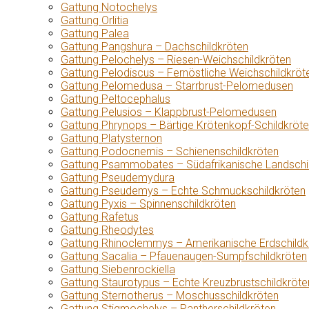
Gattung Notochelys
Gattung Orlitia
Gattung Palea
Gattung Pangshura – Dachschildkröten
Gattung Pelochelys – Riesen-Weichschildkröten
Gattung Pelodiscus – Fernöstliche Weichschildkröt
Gattung Pelomedusa – Starrbrust-Pelomedusen
Gattung Peltocephalus
Gattung Pelusios – Klappbrust-Pelomedusen
Gattung Phrynops – Bärtige Krötenkopf-Schildkröt
Gattung Platysternon
Gattung Podocnemis – Schienenschildkröten
Gattung Psammobates – Südafrikanische Landschi
Gattung Pseudemydura
Gattung Pseudemys – Echte Schmuckschildkröten
Gattung Pyxis – Spinnenschildkröten
Gattung Rafetus
Gattung Rheodytes
Gattung Rhinoclemmys – Amerikanische Erdschildk
Gattung Sacalia – Pfauenaugen-Sumpfschildkröten
Gattung Siebenrockiella
Gattung Staurotypus – Echte Kreuzbrustschildkröte
Gattung Sternotherus – Moschusschildkröten
Gattung Stigmochelys – Pantherschildkröten