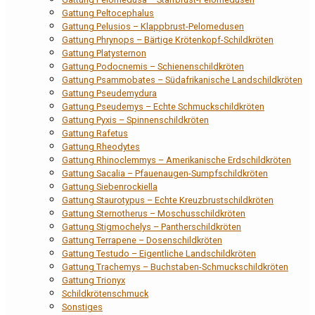
Gattung Peltocephalus
Gattung Pelusios – Klappbrust-Pelomedusen
Gattung Phrynops – Bärtige Krötenkopf-Schildkröten
Gattung Platysternon
Gattung Podocnemis – Schienenschildkröten
Gattung Psammobates – Südafrikanische Landschildkröten
Gattung Pseudemydura
Gattung Pseudemys – Echte Schmuckschildkröten
Gattung Pyxis – Spinnenschildkröten
Gattung Rafetus
Gattung Rheodytes
Gattung Rhinoclemmys – Amerikanische Erdschildkröten
Gattung Sacalia – Pfauenaugen-Sumpfschildkröten
Gattung Siebenrockiella
Gattung Staurotypus – Echte Kreuzbrustschildkröten
Gattung Sternotherus – Moschusschildkröten
Gattung Stigmochelys – Pantherschildkröten
Gattung Terrapene – Dosenschildkröten
Gattung Testudo – Eigentliche Landschildkröten
Gattung Trachemys – Buchstaben-Schmuckschildkröten
Gattung Trionyx
Schildkrötenschmuck
Sonstiges