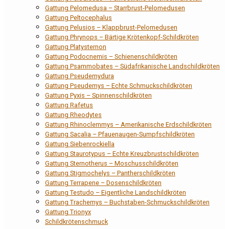
Gattung Pelomedusa – Starrbrust-Pelomedusen
Gattung Peltocephalus
Gattung Pelusios – Klappbrust-Pelomedusen
Gattung Phrynops – Bärtige Krötenkopf-Schildkröten
Gattung Platysternon
Gattung Podocnemis – Schienenschildkröten
Gattung Psammobates – Südafrikanische Landschildkröten
Gattung Pseudemydura
Gattung Pseudemys – Echte Schmuckschildkröten
Gattung Pyxis – Spinnenschildkröten
Gattung Rafetus
Gattung Rheodytes
Gattung Rhinoclemmys – Amerikanische Erdschildkröten
Gattung Sacalia – Pfauenaugen-Sumpfschildkröten
Gattung Siebenrockiella
Gattung Staurotypus – Echte Kreuzbrustschildkröten
Gattung Sternotherus – Moschusschildkröten
Gattung Stigmochelys – Pantherschildkröten
Gattung Terrapene – Dosenschildkröten
Gattung Testudo – Eigentliche Landschildkröten
Gattung Trachemys – Buchstaben-Schmuckschildkröten
Gattung Trionyx
Schildkrötenschmuck