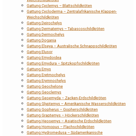
Gattung Cyclemys – Blattschildkröten
Gattung Cycloderma – Zentralafrikanische Klappen-
Weichschildkröten
Gattung Deirochelys
Gattung Dermatemys – Tabascoschildkröten
Gattung Dermochelys
Gattung Dogania
Gattung Elseya – Australische Schnappschildkröten
Gattung Elusor
Gattung Emydoidea
Gattung Emydura – Spitzkopfschildkröten
Gattung Emys
Gattung Eretmochelys
Gattung Erymnochelys
Gattung Geochelone
Gattung Geoclemys
Gattung Geoemyda – Zacken-Erdschildkröten
Gattung Glyptemys – Amerikanische Wasserschildkröten
Gattung Gopherus – Gopherschildkröten
Gattung Graptemys – Höckerschildkröten
Gattung Heosemys – Asiatische Erdschildkröten
Gattung Homopus – Flachschildkröten
Gattung Hydromedusa – Südamerikanische