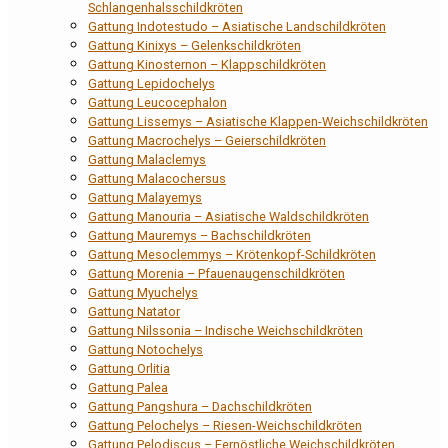
Schlangenhalsschildkröten
Gattung Indotestudo – Asiatische Landschildkröten
Gattung Kinixys – Gelenkschildkröten
Gattung Kinosternon – Klappschildkröten
Gattung Lepidochelys
Gattung Leucocephalon
Gattung Lissemys – Asiatische Klappen-Weichschildkröten
Gattung Macrochelys – Geierschildkröten
Gattung Malaclemys
Gattung Malacochersus
Gattung Malayemys
Gattung Manouria – Asiatische Waldschildkröten
Gattung Mauremys – Bachschildkröten
Gattung Mesoclemmys – Krötenkopf-Schildkröten
Gattung Morenia – Pfauenaugenschildkröten
Gattung Myuchelys
Gattung Natator
Gattung Nilssonia – Indische Weichschildkröten
Gattung Notochelys
Gattung Orlitia
Gattung Palea
Gattung Pangshura – Dachschildkröten
Gattung Pelochelys – Riesen-Weichschildkröten
Gattung Pelodiscus – Fernöstliche Weichschildkröten