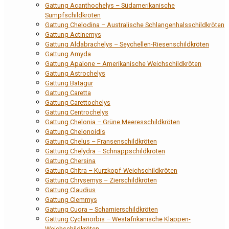
Gattung Acanthochelys – Südamerikanische
Sumpfschildkröten
Gattung Chelodina – Australische Schlangenhalsschildkröten
Gattung Actinemys
Gattung Aldabrachelys – Seychellen-Riesenschildkröten
Gattung Amyda
Gattung Apalone – Amerikanische Weichschildkröten
Gattung Astrochelys
Gattung Batagur
Gattung Caretta
Gattung Carettochelys
Gattung Centrochelys
Gattung Chelonia – Grüne Meeresschildkröten
Gattung Chelonoidis
Gattung Chelus – Fransenschildkröten
Gattung Chelydra – Schnappschildkröten
Gattung Chersina
Gattung Chitra – Kurzkopf-Weichschildkröten
Gattung Chrysemys – Zierschildkröten
Gattung Claudius
Gattung Clemmys
Gattung Cuora – Scharnierschildkröten
Gattung Cyclanorbis – Westafrikanische Klappen-
Weichschildkröten