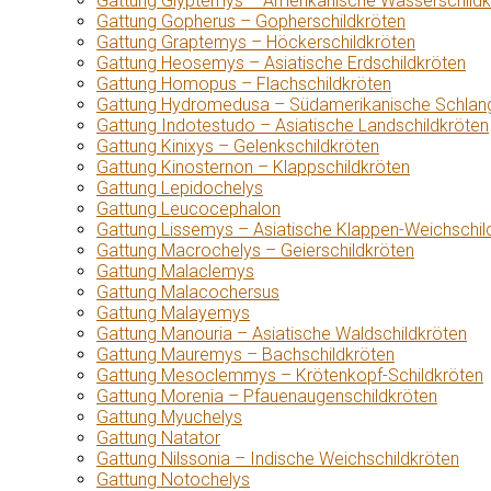
Gattung Glyptemys – Amerikanische Wasserschildk
Gattung Gopherus – Gopherschildkröten
Gattung Graptemys – Höckerschildkröten
Gattung Heosemys – Asiatische Erdschildkröten
Gattung Homopus – Flachschildkröten
Gattung Hydromedusa – Südamerikanische Schlang
Gattung Indotestudo – Asiatische Landschildkröten
Gattung Kinixys – Gelenkschildkröten
Gattung Kinosternon – Klappschildkröten
Gattung Lepidochelys
Gattung Leucocephalon
Gattung Lissemys – Asiatische Klappen-Weichschil
Gattung Macrochelys – Geierschildkröten
Gattung Malaclemys
Gattung Malacochersus
Gattung Malayemys
Gattung Manouria – Asiatische Waldschildkröten
Gattung Mauremys – Bachschildkröten
Gattung Mesoclemmys – Krötenkopf-Schildkröten
Gattung Morenia – Pfauenaugenschildkröten
Gattung Myuchelys
Gattung Natator
Gattung Nilssonia – Indische Weichschildkröten
Gattung Notochelys