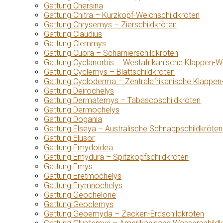
Gattung Chersina
Gattung Chitra – Kurzkopf-Weichschildkröten
Gattung Chrysemys – Zierschildkröten
Gattung Claudius
Gattung Clemmys
Gattung Cuora – Scharnierschildkröten
Gattung Cyclanorbis – Westafrikanische Klappen-W
Gattung Cyclemys – Blattschildkröten
Gattung Cycloderma – Zentralafrikanische Klappen
Gattung Deirochelys
Gattung Dermatemys – Tabascoschildkröten
Gattung Dermochelys
Gattung Dogania
Gattung Elseya – Australische Schnappschildkröten
Gattung Elusor
Gattung Emydoidea
Gattung Emydura – Spitzkopfschildkröten
Gattung Emys
Gattung Eretmochelys
Gattung Erymnochelys
Gattung Geochelone
Gattung Geoclemys
Gattung Geoemyda – Zacken-Erdschildkröten