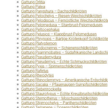
Gattung Orlitia
Gattung Palea
Gattung Pangshura – Dachschildkröten
Gattung Pelochelys – Riesen-Weichschildkröten
Gattung Pelodiscus – Fernöstliche Weichschildkröt
Gattung Pelomedusa – Starrbrust-Pelomedusen
Gattung Peltocephalus
Gattung Pelusios – Klappbrust-Pelomedusen
Gattung Phrynops – Bärtige Krötenkopf-Schildkröt
Gattung Platysternon
Gattung Podocnemis – Schienenschildkröten
Gattung Psammobates – Südafrikanische Landschi
Gattung Pseudemydura
Gattung Pseudemys – Echte Schmuckschildkröten
Gattung Pyxis – Spinnenschildkröten
Gattung Rafetus
Gattung Rheodytes
Gattung Rhinoclemmys – Amerikanische Erdschildk
Gattung Sacalia – Pfauenaugen-Sumpfschildkröten
Gattung Siebenrockiella
Gattung Staurotypus – Echte Kreuzbrustschildkröte
Gattung Sternotherus – Moschusschildkröten
Gattung Stigmochelys – Pantherschildkröten
Gattung Terrapene – Dosenschildkröten