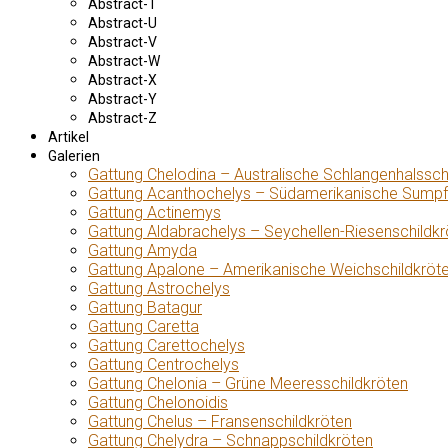
Abstract-T
Abstract-U
Abstract-V
Abstract-W
Abstract-X
Abstract-Y
Abstract-Z
Artikel
Galerien
Gattung Chelodina – Australische Schlangenhalssch
Gattung Acanthochelys – Südamerikanische Sumpf
Gattung Actinemys
Gattung Aldabrachelys – Seychellen-Riesenschildkr
Gattung Amyda
Gattung Apalone – Amerikanische Weichschildkröt
Gattung Astrochelys
Gattung Batagur
Gattung Caretta
Gattung Carettochelys
Gattung Centrochelys
Gattung Chelonia – Grüne Meeresschildkröten
Gattung Chelonoidis
Gattung Chelus – Fransenschildkröten
Gattung Chelydra – Schnappschildkröten