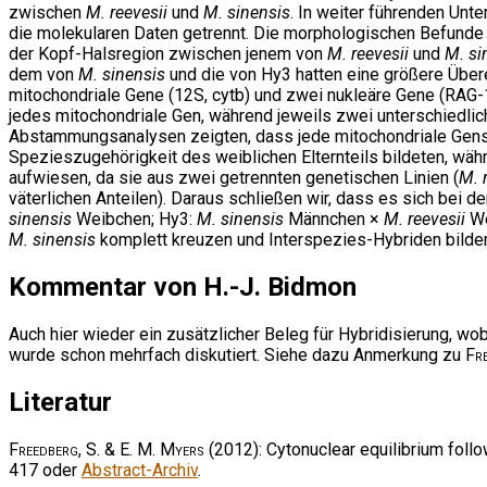
zwischen
M. reevesii
und
M. sinensis
. In weiter führenden Unt
die molekularen Daten getrennt. Die morphologischen Befunde
der Kopf-Halsregion zwischen jenem von
M. reevesii
und
M. si
dem von
M. sinensis
und die von Hy3 hatten eine größere Übe
mitochondriale Gene (12S, cytb) und zwei nukleäre Gene (RAG-1
jedes mitochondriale Gen, während jeweils zwei unterschiedli
Abstammungsanalysen zeigten, dass jede mitochondriale Gens
Spezieszugehörigkeit des weiblichen Elternteils bildeten, wä
aufwiesen, da sie aus zwei getrennten genetischen Linien (
M. 
väterlichen Anteilen). Daraus schließen wir, dass es sich bei 
sinensis
Weibchen; Hy3:
M. sinensis
Männchen ×
M. reevesii
We
M. sinensis
komplett kreuzen und Interspezies-Hybriden bilde
Kommentar von H.-J. Bidmon
Auch hier wieder ein zusätzlicher Beleg für Hybridisierung, wo
wurde schon mehrfach diskutiert. Siehe dazu Anmerkung zu
Fr
Literatur
Freedberg, S. & E. M. Myers
(2012): Cytonuclear equilibrium follo
417 oder
Abstract-Archiv
.