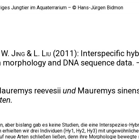
 W. Jing & L. Liu
(2011): Interspecific hy
m morphology and DNA sequence data. –
auremys reevesii
und
Mauremys sinens
ten.
, aber bislang gab es keine Studien, die eine Interspezies-Hyb
h erhielten wir drei Individuen (Hy1, Hy2, Hy3) mit ungewöhnlic
 auf neue Arten schließen ließen, denn ihre Morphologie bewegte