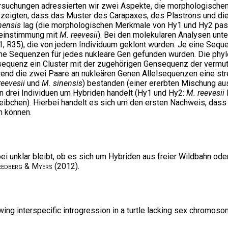
ersuchungen adressierten wir zwei Aspekte, die morphologischen
 zeigten, dass das Muster des Carapaxes, des Plastrons und di
nensis
lag (die morphologischen Merkmale von Hy1 und Hy2 pass
reinstimmung mit
M. reevesii
). Bei den molekularen Analysen unt
, R35), die von jedem Individuum geklont wurden. Je eine Seque
che Sequenzen für jedes nukleäre Gen gefunden wurden. Die phy
equenz ein Cluster mit der zugehörigen Gensequenz der vermu
hrend die zwei Paare an nukleären Genen Allelsequenzen eine st
reevesii
und
M. sinensis
) bestanden (einer ererbten Mischung au
den drei Individuen um Hybriden handelt (Hy1 und Hy2:
M. reevesii
ibchen). Hierbei handelt es sich um den ersten Nachweis, dass
n können.
bei unklar bleibt, ob es sich um Hybriden aus freier Wildbahn od
eedberg
&
Myers
(2012).
wing interspecific introgression in a turtle lacking sex chromoso