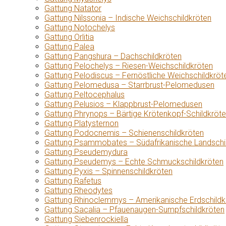
Gattung Natator
Gattung Nilssonia – Indische Weichschildkröten
Gattung Notochelys
Gattung Orlitia
Gattung Palea
Gattung Pangshura – Dachschildkröten
Gattung Pelochelys – Riesen-Weichschildkröten
Gattung Pelodiscus – Fernöstliche Weichschildkröt
Gattung Pelomedusa – Starrbrust-Pelomedusen
Gattung Peltocephalus
Gattung Pelusios – Klappbrust-Pelomedusen
Gattung Phrynops – Bärtige Krötenkopf-Schildkröt
Gattung Platysternon
Gattung Podocnemis – Schienenschildkröten
Gattung Psammobates – Südafrikanische Landschi
Gattung Pseudemydura
Gattung Pseudemys – Echte Schmuckschildkröten
Gattung Pyxis – Spinnenschildkröten
Gattung Rafetus
Gattung Rheodytes
Gattung Rhinoclemmys – Amerikanische Erdschildk
Gattung Sacalia – Pfauenaugen-Sumpfschildkröten
Gattung Siebenrockiella