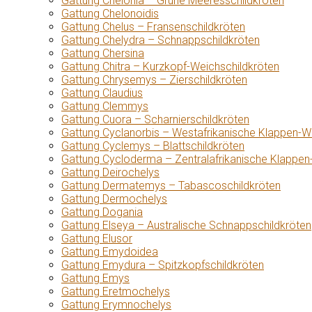
Gattung Chelonia – Grüne Meeresschildkröten
Gattung Chelonoidis
Gattung Chelus – Fransenschildkröten
Gattung Chelydra – Schnappschildkröten
Gattung Chersina
Gattung Chitra – Kurzkopf-Weichschildkröten
Gattung Chrysemys – Zierschildkröten
Gattung Claudius
Gattung Clemmys
Gattung Cuora – Scharnierschildkröten
Gattung Cyclanorbis – Westafrikanische Klappen-W
Gattung Cyclemys – Blattschildkröten
Gattung Cycloderma – Zentralafrikanische Klappen
Gattung Deirochelys
Gattung Dermatemys – Tabascoschildkröten
Gattung Dermochelys
Gattung Dogania
Gattung Elseya – Australische Schnappschildkröten
Gattung Elusor
Gattung Emydoidea
Gattung Emydura – Spitzkopfschildkröten
Gattung Emys
Gattung Eretmochelys
Gattung Erymnochelys