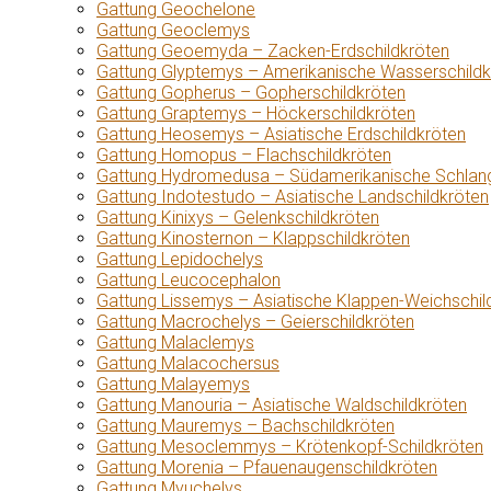
Gattung Geochelone
Gattung Geoclemys
Gattung Geoemyda – Zacken-Erdschildkröten
Gattung Glyptemys – Amerikanische Wasserschildk
Gattung Gopherus – Gopherschildkröten
Gattung Graptemys – Höckerschildkröten
Gattung Heosemys – Asiatische Erdschildkröten
Gattung Homopus – Flachschildkröten
Gattung Hydromedusa – Südamerikanische Schlang
Gattung Indotestudo – Asiatische Landschildkröten
Gattung Kinixys – Gelenkschildkröten
Gattung Kinosternon – Klappschildkröten
Gattung Lepidochelys
Gattung Leucocephalon
Gattung Lissemys – Asiatische Klappen-Weichschil
Gattung Macrochelys – Geierschildkröten
Gattung Malaclemys
Gattung Malacochersus
Gattung Malayemys
Gattung Manouria – Asiatische Waldschildkröten
Gattung Mauremys – Bachschildkröten
Gattung Mesoclemmys – Krötenkopf-Schildkröten
Gattung Morenia – Pfauenaugenschildkröten
Gattung Myuchelys