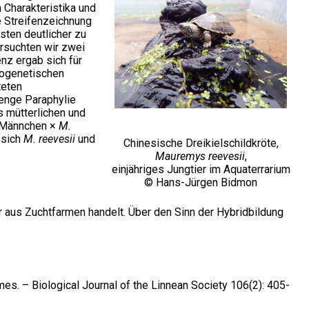
 Charakteristika und
e Streifenzeichnung
ten deutlicher zu
ersuchten wir zwei
nz ergab sich für
logenetischen
teten
renge Paraphylie
s mütterlichen und
Männchen ×
M.
 sich
M. reevesii
und
Chinesische Dreikielschildkröte,
Mauremys reevesii
,
einjähriges Jungtier im Aquaterrarium
© Hans-Jürgen Bidmon
er aus Zuchtfarmen handelt. Über den Sinn der Hybridbildung
mes. – Biological Journal of the Linnean Society 106(2): 405-