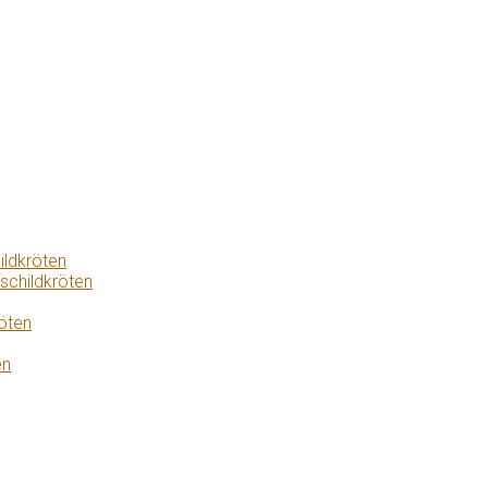
ildkröten
schildkröten
öten
en