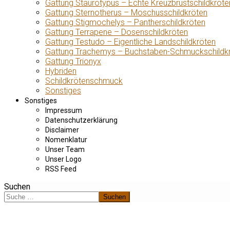
Gattung Staurotypus – Echte Kreuzbrustschildkröte
Gattung Sternotherus – Moschusschildkröten
Gattung Stigmochelys – Pantherschildkröten
Gattung Terrapene – Dosenschildkröten
Gattung Testudo – Eigentliche Landschildkröten
Gattung Trachemys – Buchstaben-Schmuckschildk
Gattung Trionyx
Hybriden
Schildkrötenschmuck
Sonstiges
Sonstiges
Impressum
Datenschutzerklärung
Disclaimer
Nomenklatur
Unser Team
Unser Logo
RSS Feed
Suchen
Suchen