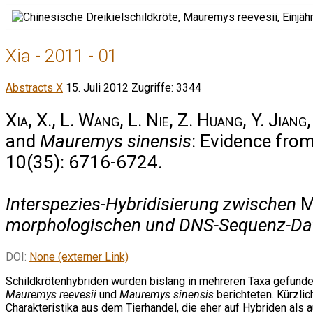
Xia - 2011 - 01
Abstracts X
15. Juli 2012
Zugriffe: 3344
Xia, X., L. Wang, L. Nie, Z. Huang, Y. Jiang,
and
Mauremys sinensis
: Evidence fro
10(35): 6716-6724.
Interspezies-Hybridisierung zwischen
M
morphologischen und DNS-Sequenz-Da
DOI:
None (externer Link)
Schildkrötenhybriden wurden bislang in mehreren Taxa gefunden
Mauremys reevesii
und
Mauremys sinensis
berichteten. Kürzlic
Charakteristika aus dem Tierhandel, die eher auf Hybriden als