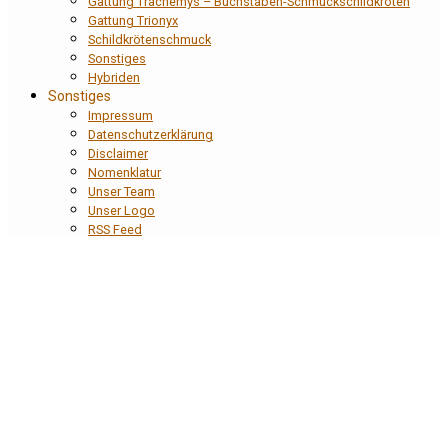
Gattung Trachemys – Buchstaben-Schmuckschildkröten
Gattung Trionyx
Schildkrötenschmuck
Sonstiges
Hybriden
Sonstiges
Impressum
Datenschutzerklärung
Disclaimer
Nomenklatur
Unser Team
Unser Logo
RSS Feed