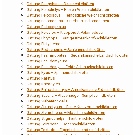
Gattung Pangshura – Dachschildkröten
Gattung Pelochelys – Riesen-Weichschildkröten
Gattung Pelodiscus – Fernöstliche Weichschildkröten
Gattung Pelomedusa – Starrbrust-Pelomedusen
Gattung Peltocephalus
Gattung Pelusios – Klappbrust-Pelomedusen
Gattung Phrynops – Bärtige Krötenkopf-Schildkröten
Gattung Platysternon
Gattung Podocnemis – Schienenschildkröten
Gattung Psammobates – Südafrikanische Landschildkröten
Gattung Pseudemydura
Gattung Pseudemys – Echte Schmuckschildkröten
Gattung Pyxis – Spinnenschildkröten
Gattung Rafetus
Gattung Rheodytes
Gattung Rhinoclemmys – Amerikanische Erdschildkröten
Gattung Sacalia – Pfauenaugen-Sumpfschildkröten
Gattung Siebenrockiella
Gattung Staurotypus – Echte Kreuzbrustschildkröten
Gattung Sternotherus – Moschusschildkröten
Gattung Stigmochelys – Pantherschildkröten
Gattung Terrapene – Dosenschildkröten
Gattung Testudo – Eigentliche Landschildkröten