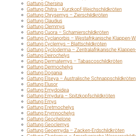
Gattung Chersina
Gattung Chitra – Kurzkopf-Weichschildkröten
Gattung Chrysemys – Zierschildkröten
Gattung Claudius
Gattung Clemmys
Gattung Cuora – Scharnierschildkröten
Gattung Cyclanorbis – Westafrikanische Klappen-W
Gattung Cyclemys – Blattschildkröten
Gattung Cycloderma – Zentralafrikanische Klappen
Gattung Deirochelys
Gattung Dermatemys – Tabascoschildkröten
Gattung Dermochelys
Gattung Dogania
Gattung Elseya – Australische Schnappschildkröten
Gattung Elusor
Gattung Emydoidea
Gattung Emydura – Spitzkopfschildkröten
Gattung Emys
Gattung Eretmochelys
Gattung Erymnochelys
Gattung Geochelone
Gattung Geoclemys
Gattung Geoemyda – Zacken-Erdschildkröten