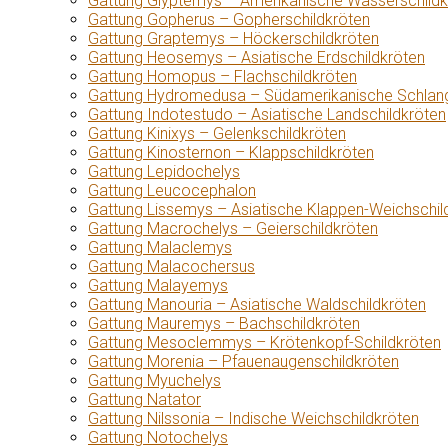
Gattung Glyptemys – Amerikanische Wasserschildk
Gattung Gopherus – Gopherschildkröten
Gattung Graptemys – Höckerschildkröten
Gattung Heosemys – Asiatische Erdschildkröten
Gattung Homopus – Flachschildkröten
Gattung Hydromedusa – Südamerikanische Schlang
Gattung Indotestudo – Asiatische Landschildkröten
Gattung Kinixys – Gelenkschildkröten
Gattung Kinosternon – Klappschildkröten
Gattung Lepidochelys
Gattung Leucocephalon
Gattung Lissemys – Asiatische Klappen-Weichschil
Gattung Macrochelys – Geierschildkröten
Gattung Malaclemys
Gattung Malacochersus
Gattung Malayemys
Gattung Manouria – Asiatische Waldschildkröten
Gattung Mauremys – Bachschildkröten
Gattung Mesoclemmys – Krötenkopf-Schildkröten
Gattung Morenia – Pfauenaugenschildkröten
Gattung Myuchelys
Gattung Natator
Gattung Nilssonia – Indische Weichschildkröten
Gattung Notochelys