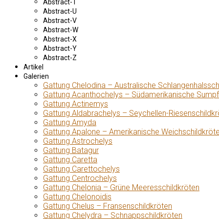
Abstract-T
Abstract-U
Abstract-V
Abstract-W
Abstract-X
Abstract-Y
Abstract-Z
Artikel
Galerien
Gattung Chelodina – Australische Schlangenhalssch
Gattung Acanthochelys – Südamerikanische Sumpf
Gattung Actinemys
Gattung Aldabrachelys – Seychellen-Riesenschildkr
Gattung Amyda
Gattung Apalone – Amerikanische Weichschildkröt
Gattung Astrochelys
Gattung Batagur
Gattung Caretta
Gattung Carettochelys
Gattung Centrochelys
Gattung Chelonia – Grüne Meeresschildkröten
Gattung Chelonoidis
Gattung Chelus – Fransenschildkröten
Gattung Chelydra – Schnappschildkröten