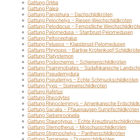
Gattung Orlitia
Gattung Palea
Gattung Pangshura – Dachschildkröten
Gattung Pelochelys – Riesen-Weichschildkröten
Gattung Pelodiscus – Fernöstliche Weichschildkröt
Gattung Pelomedusa – Starrbrust-Pelomedusen
Gattung Peltocephalus
Gattung Pelusios – Klappbrust-Pelomedusen
Gattung Phrynops – Bärtige Krötenkopf-Schildkröt
Gattung Platysternon
Gattung Podocnemis – Schienenschildkröten
Gattung Psammobates – Südafrikanische Landschi
Gattung Pseudemydura
Gattung Pseudemys – Echte Schmuckschildkröten
Gattung Pyxis – Spinnenschildkröten
Gattung Rafetus
Gattung Rheodytes
Gattung Rhinoclemmys – Amerikanische Erdschildk
Gattung Sacalia – Pfauenaugen-Sumpfschildkröten
Gattung Siebenrockiella
Gattung Staurotypus – Echte Kreuzbrustschildkröte
Gattung Sternotherus – Moschusschildkröten
Gattung Stigmochelys – Pantherschildkröten
Gattung Terrapene – Dosenschildkröten