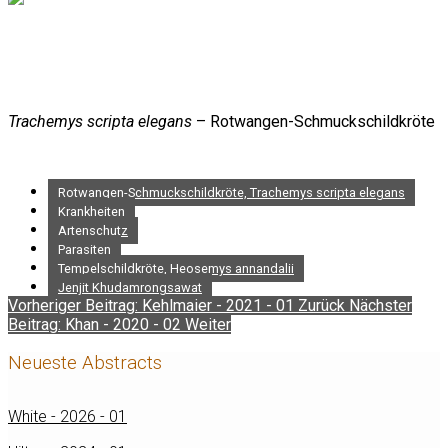
Trachemys scripta elegans
– Rotwangen-Schmuckschildkröte
Rotwangen-Schmuckschildkröte, Trachemys scripta elegans
Krankheiten
Artenschutz
Parasiten
Tempelschildkröte, Heosemys annandalii
Jenjit Khudamrongsawat
Vorheriger Beitrag: Kehlmaier - 2021 - 01
Zurück
Nächster
Beitrag: Khan - 2020 - 02
Weiter
Neueste Abstracts
White - 2026 - 01