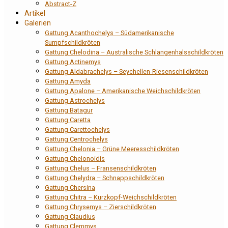
Abstract-Z
Artikel
Galerien
Gattung Acanthochelys – Südamerikanische
Sumpfschildkröten
Gattung Chelodina – Australische Schlangenhalsschildkröten
Gattung Actinemys
Gattung Aldabrachelys – Seychellen-Riesenschildkröten
Gattung Amyda
Gattung Apalone – Amerikanische Weichschildkröten
Gattung Astrochelys
Gattung Batagur
Gattung Caretta
Gattung Carettochelys
Gattung Centrochelys
Gattung Chelonia – Grüne Meeresschildkröten
Gattung Chelonoidis
Gattung Chelus – Fransenschildkröten
Gattung Chelydra – Schnappschildkröten
Gattung Chersina
Gattung Chitra – Kurzkopf-Weichschildkröten
Gattung Chrysemys – Zierschildkröten
Gattung Claudius
Gattung Clemmys