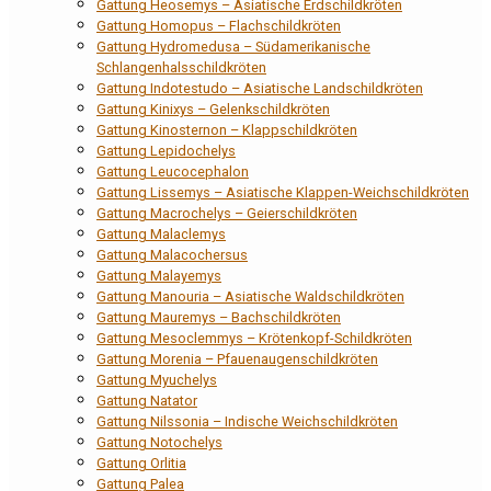
Gattung Heosemys – Asiatische Erdschildkröten
Gattung Homopus – Flachschildkröten
Gattung Hydromedusa – Südamerikanische
Schlangenhalsschildkröten
Gattung Indotestudo – Asiatische Landschildkröten
Gattung Kinixys – Gelenkschildkröten
Gattung Kinosternon – Klappschildkröten
Gattung Lepidochelys
Gattung Leucocephalon
Gattung Lissemys – Asiatische Klappen-Weichschildkröten
Gattung Macrochelys – Geierschildkröten
Gattung Malaclemys
Gattung Malacochersus
Gattung Malayemys
Gattung Manouria – Asiatische Waldschildkröten
Gattung Mauremys – Bachschildkröten
Gattung Mesoclemmys – Krötenkopf-Schildkröten
Gattung Morenia – Pfauenaugenschildkröten
Gattung Myuchelys
Gattung Natator
Gattung Nilssonia – Indische Weichschildkröten
Gattung Notochelys
Gattung Orlitia
Gattung Palea