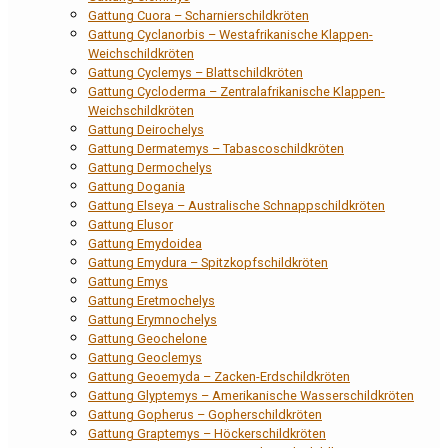
Gattung Cuora – Scharnierschildkröten
Gattung Cyclanorbis – Westafrikanische Klappen-
Weichschildkröten
Gattung Cyclemys – Blattschildkröten
Gattung Cycloderma – Zentralafrikanische Klappen-
Weichschildkröten
Gattung Deirochelys
Gattung Dermatemys – Tabascoschildkröten
Gattung Dermochelys
Gattung Dogania
Gattung Elseya – Australische Schnappschildkröten
Gattung Elusor
Gattung Emydoidea
Gattung Emydura – Spitzkopfschildkröten
Gattung Emys
Gattung Eretmochelys
Gattung Erymnochelys
Gattung Geochelone
Gattung Geoclemys
Gattung Geoemyda – Zacken-Erdschildkröten
Gattung Glyptemys – Amerikanische Wasserschildkröten
Gattung Gopherus – Gopherschildkröten
Gattung Graptemys – Höckerschildkröten