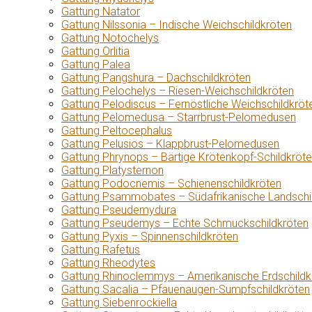
Gattung Natator
Gattung Nilssonia – Indische Weichschildkröten
Gattung Notochelys
Gattung Orlitia
Gattung Palea
Gattung Pangshura – Dachschildkröten
Gattung Pelochelys – Riesen-Weichschildkröten
Gattung Pelodiscus – Fernöstliche Weichschildkröt
Gattung Pelomedusa – Starrbrust-Pelomedusen
Gattung Peltocephalus
Gattung Pelusios – Klappbrust-Pelomedusen
Gattung Phrynops – Bärtige Krötenkopf-Schildkröt
Gattung Platysternon
Gattung Podocnemis – Schienenschildkröten
Gattung Psammobates – Südafrikanische Landschi
Gattung Pseudemydura
Gattung Pseudemys – Echte Schmuckschildkröten
Gattung Pyxis – Spinnenschildkröten
Gattung Rafetus
Gattung Rheodytes
Gattung Rhinoclemmys – Amerikanische Erdschildk
Gattung Sacalia – Pfauenaugen-Sumpfschildkröten
Gattung Siebenrockiella