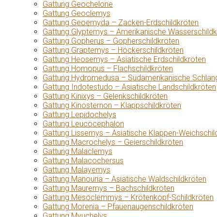
Gattung Geochelone
Gattung Geoclemys
Gattung Geoemyda – Zacken-Erdschildkröten
Gattung Glyptemys – Amerikanische Wasserschildk
Gattung Gopherus – Gopherschildkröten
Gattung Graptemys – Höckerschildkröten
Gattung Heosemys – Asiatische Erdschildkröten
Gattung Homopus – Flachschildkröten
Gattung Hydromedusa – Südamerikanische Schlang
Gattung Indotestudo – Asiatische Landschildkröten
Gattung Kinixys – Gelenkschildkröten
Gattung Kinosternon – Klappschildkröten
Gattung Lepidochelys
Gattung Leucocephalon
Gattung Lissemys – Asiatische Klappen-Weichschil
Gattung Macrochelys – Geierschildkröten
Gattung Malaclemys
Gattung Malacochersus
Gattung Malayemys
Gattung Manouria – Asiatische Waldschildkröten
Gattung Mauremys – Bachschildkröten
Gattung Mesoclemmys – Krötenkopf-Schildkröten
Gattung Morenia – Pfauenaugenschildkröten
Gattung Myuchelys