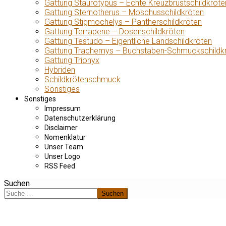
Gattung Staurotypus – Echte Kreuzbrustschildkröte
Gattung Sternotherus – Moschusschildkröten
Gattung Stigmochelys – Pantherschildkröten
Gattung Terrapene – Dosenschildkröten
Gattung Testudo – Eigentliche Landschildkröten
Gattung Trachemys – Buchstaben-Schmuckschildk
Gattung Trionyx
Hybriden
Schildkrötenschmuck
Sonstiges
Sonstiges
Impressum
Datenschutzerklärung
Disclaimer
Nomenklatur
Unser Team
Unser Logo
RSS Feed
Suchen
Suchen