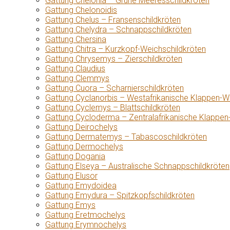
Gattung Chelonia – Grüne Meeresschildkröten
Gattung Chelonoidis
Gattung Chelus – Fransenschildkröten
Gattung Chelydra – Schnappschildkröten
Gattung Chersina
Gattung Chitra – Kurzkopf-Weichschildkröten
Gattung Chrysemys – Zierschildkröten
Gattung Claudius
Gattung Clemmys
Gattung Cuora – Scharnierschildkröten
Gattung Cyclanorbis – Westafrikanische Klappen-W
Gattung Cyclemys – Blattschildkröten
Gattung Cycloderma – Zentralafrikanische Klappen
Gattung Deirochelys
Gattung Dermatemys – Tabascoschildkröten
Gattung Dermochelys
Gattung Dogania
Gattung Elseya – Australische Schnappschildkröten
Gattung Elusor
Gattung Emydoidea
Gattung Emydura – Spitzkopfschildkröten
Gattung Emys
Gattung Eretmochelys
Gattung Erymnochelys