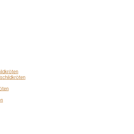
ildkröten
schildkröten
öten
en