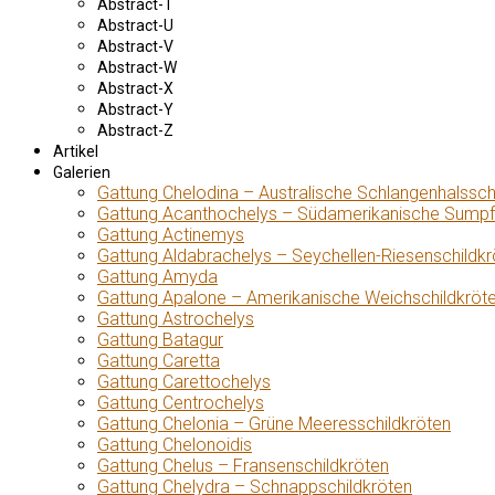
Abstract-T
Abstract-U
Abstract-V
Abstract-W
Abstract-X
Abstract-Y
Abstract-Z
Artikel
Galerien
Gattung Chelodina – Australische Schlangenhalssch
Gattung Acanthochelys – Südamerikanische Sumpf
Gattung Actinemys
Gattung Aldabrachelys – Seychellen-Riesenschildkr
Gattung Amyda
Gattung Apalone – Amerikanische Weichschildkröt
Gattung Astrochelys
Gattung Batagur
Gattung Caretta
Gattung Carettochelys
Gattung Centrochelys
Gattung Chelonia – Grüne Meeresschildkröten
Gattung Chelonoidis
Gattung Chelus – Fransenschildkröten
Gattung Chelydra – Schnappschildkröten