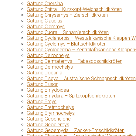
Gattung Chersina
Gattung Chitra – Kurzkopf-Weichschildkröten
Gattung Chrysemys – Zierschildkröten
Gattung Claudius
Gattung Clemmys
Gattung Cuora – Scharnierschildkröten
Gattung Cyclanorbis – Westafrikanische Klappen-W
Gattung Cyclemys – Blattschildkröten
Gattung Cycloderma – Zentralafrikanische Klappen
Gattung Deirochelys
Gattung Dermatemys – Tabascoschildkröten
Gattung Dermochelys
Gattung Dogania
Gattung Elseya – Australische Schnappschildkröten
Gattung Elusor
Gattung Emydoidea
Gattung Emydura – Spitzkopfschildkröten
Gattung Emys
Gattung Eretmochelys
Gattung Erymnochelys
Gattung Geochelone
Gattung Geoclemys
Gattung Geoemyda – Zacken-Erdschildkröten