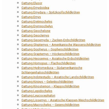
Gattung Elusor
Gattung Emydoidea
Gattung Emydura – Spitzkopfschildkröten
Gattung Emys
Gattung Eretmochelys
Gattung Erymnochelys
Gattung Geochelone
Gattung Geoclemys
Gattung Geoemyda – Zacken-Erdschildkröten
Gattung Glyptemys – Amerikanische Wasserschildkröten
Gattung Gopherus – Gopherschildkröten
Gattung Graptemys – Höckerschildkröten
Gattung Heosemys – Asiatische Erdschildkröten
Gattung Homopus – Flachschildkröten
Gattung Hydromedusa – Südamerikanische
Schlangenhalsschildkröten
Gattung Indotestudo – Asiatische Landschildkröten
Gattung Kinixys – Gelenkschildkröten
Gattung Kinosternon – Klappschildkröten
Gattung Lepidochelys
Gattung Leucocephalon
Gattung Lissemys – Asiatische Klappen-Weichschildkröten
Gattung Macrochelys – Geierschildkröten