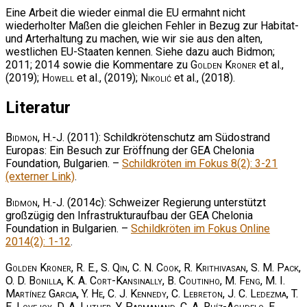
Eine Arbeit die wieder einmal die EU ermahnt nicht
wiederholter Maßen die gleichen Fehler in Bezug zur Habitat-
und Arterhaltung zu machen, wie wir sie aus den alten,
westlichen EU-Staaten kennen. Siehe dazu auch Bidmon;
2011; 2014 sowie die Kommentare zu
Golden Kroner
et al.,
(2019);
Howell
et al., (2019);
Nikolić
et al., (2018).
Literatur
Bidmon, H.-J.
(2011): Schildkrötenschutz am Südostrand
Europas: Ein Besuch zur Eröffnung der GEA Chelonia
Foundation, Bulgarien. –
Schildkröten im Fokus 8(2): 3-21
(externer Link)
.
Bidmon, H.-J.
(2014c): Schweizer Regierung unterstützt
großzügig den Infrastrukturaufbau der GEA Chelonia
Foundation in Bulgarien. –
Schildkröten im Fokus Online
2014(2): 1-12
.
Golden Kroner, R. E., S. Qin, C. N. Cook, R. Krithivasan, S. M. Pack,
O. D. Bonilla, K. A. Cort-Kansinally, B. Coutinho, M. Feng, M. I.
Martínez Garcia, Y. He, C. J. Kennedy, C. Lebreton, J. C. Ledezma, T.
E. Lovejoy, D. A. Luther, Y. Parmanand, C. A. Ruíz-Agudelo, E.