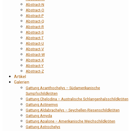
Abstract-N
Abstract-O
Abstract-P
Abstract-Q
Abstract-R
Abstract-S
Abstract-T
Abstract-U
Abstract-V
Abstract-W
Abstract-X
Abstract-Y
Abstract-Z
Artikel
Galerien
Gattung Acanthochelys – Südamerikanische
Sumpfschildkröten
Gattung Chelodina – Australische Schlangenhalsschildkröten
Gattung Actinemys
Gattung Aldabrachelys – Seychellen-Riesenschildkröten
Gattung Amyda
Gattung Apalone – Amerikanische Weichschildkröten
Gattung Astrochelys