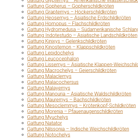
Gattung Glyptemys – Amerikanische Wasserschildk
Gattung Gopherus – Gopherschildkröten
Gattung Graptemys – Höckerschildkröten
Gattung Heosemys – Asiatische Erdschildkröten
Gattung Homopus – Flachschildkröten
Gattung Hydromedusa – Südamerikanische Schlang
Gattung Indotestudo – Asiatische Landschildkröten
Gattung Kinixys – Gelenkschildkröten
Gattung Kinosternon – Klappschildkröten
Gattung Lepidochelys
Gattung Leucocephalon
Gattung Lissemys – Asiatische Klappen-Weichschil
Gattung Macrochelys – Geierschildkröten
Gattung Malaclemys
Gattung Malacochersus
Gattung Malayemys
Gattung Manouria – Asiatische Waldschildkröten
Gattung Mauremys – Bachschildkröten
Gattung Mesoclemmys – Krötenkopf-Schildkröten
Gattung Morenia – Pfauenaugenschildkröten
Gattung Myuchelys
Gattung Natator
Gattung Nilssonia – Indische Weichschildkröten
Gattung Notochelys