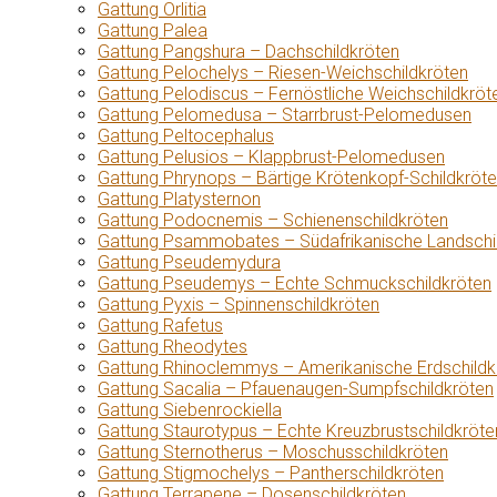
Gattung Orlitia
Gattung Palea
Gattung Pangshura – Dachschildkröten
Gattung Pelochelys – Riesen-Weichschildkröten
Gattung Pelodiscus – Fernöstliche Weichschildkröt
Gattung Pelomedusa – Starrbrust-Pelomedusen
Gattung Peltocephalus
Gattung Pelusios – Klappbrust-Pelomedusen
Gattung Phrynops – Bärtige Krötenkopf-Schildkröt
Gattung Platysternon
Gattung Podocnemis – Schienenschildkröten
Gattung Psammobates – Südafrikanische Landschi
Gattung Pseudemydura
Gattung Pseudemys – Echte Schmuckschildkröten
Gattung Pyxis – Spinnenschildkröten
Gattung Rafetus
Gattung Rheodytes
Gattung Rhinoclemmys – Amerikanische Erdschildk
Gattung Sacalia – Pfauenaugen-Sumpfschildkröten
Gattung Siebenrockiella
Gattung Staurotypus – Echte Kreuzbrustschildkröte
Gattung Sternotherus – Moschusschildkröten
Gattung Stigmochelys – Pantherschildkröten
Gattung Terrapene – Dosenschildkröten