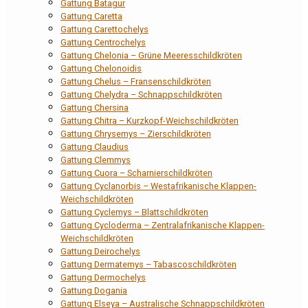
Gattung Batagur
Gattung Caretta
Gattung Carettochelys
Gattung Centrochelys
Gattung Chelonia – Grüne Meeresschildkröten
Gattung Chelonoidis
Gattung Chelus – Fransenschildkröten
Gattung Chelydra – Schnappschildkröten
Gattung Chersina
Gattung Chitra – Kurzkopf-Weichschildkröten
Gattung Chrysemys – Zierschildkröten
Gattung Claudius
Gattung Clemmys
Gattung Cuora – Scharnierschildkröten
Gattung Cyclanorbis – Westafrikanische Klappen-
Weichschildkröten
Gattung Cyclemys – Blattschildkröten
Gattung Cycloderma – Zentralafrikanische Klappen-
Weichschildkröten
Gattung Deirochelys
Gattung Dermatemys – Tabascoschildkröten
Gattung Dermochelys
Gattung Dogania
Gattung Elseya – Australische Schnappschildkröten