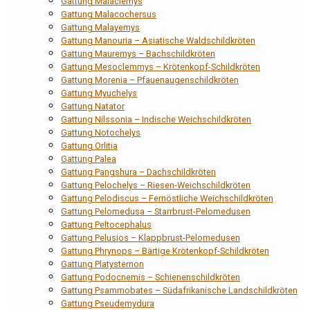
Gattung Malaclemys
Gattung Malacochersus
Gattung Malayemys
Gattung Manouria – Asiatische Waldschildkröten
Gattung Mauremys – Bachschildkröten
Gattung Mesoclemmys – Krötenkopf-Schildkröten
Gattung Morenia – Pfauenaugenschildkröten
Gattung Myuchelys
Gattung Natator
Gattung Nilssonia – Indische Weichschildkröten
Gattung Notochelys
Gattung Orlitia
Gattung Palea
Gattung Pangshura – Dachschildkröten
Gattung Pelochelys – Riesen-Weichschildkröten
Gattung Pelodiscus – Fernöstliche Weichschildkröten
Gattung Pelomedusa – Starrbrust-Pelomedusen
Gattung Peltocephalus
Gattung Pelusios – Klappbrust-Pelomedusen
Gattung Phrynops – Bärtige Krötenkopf-Schildkröten
Gattung Platysternon
Gattung Podocnemis – Schienenschildkröten
Gattung Psammobates – Südafrikanische Landschildkröten
Gattung Pseudemydura