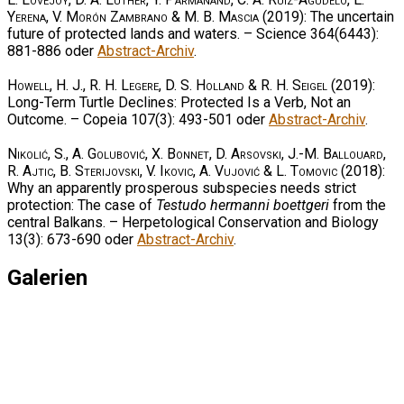
Yerena, V. Morón Zambrano & M. B. Mascia
(2019): The uncertain
future of protected lands and waters. – Science 364(6443):
881-886 oder
Abstract-Archiv
.
Howell, H. J., R. H. Legere, D. S. Holland & R. H. Seigel
(2019):
Long-Term Turtle Declines: Protected Is a Verb, Not an
Outcome. – Copeia 107(3): 493-501 oder
Abstract-Archiv
.
Nikolić, S., A. Golubović, X. Bonnet, D. Arsovski, J.-M. Ballouard,
R. Ajtic, B. Sterijovski, V. Ikovic, A. Vujović & L. Tomovic
(2018):
Why an apparently prosperous subspecies needs strict
protection: The case of
Testudo hermanni boettgeri
from the
central Balkans. – Herpetological Conservation and Biology
13(3): 673-690 oder
Abstract-Archiv
.
Galerien