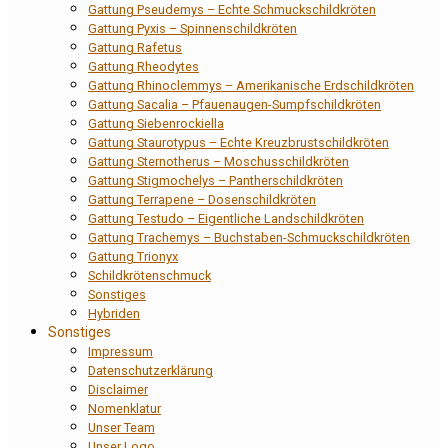
Gattung Pseudemys – Echte Schmuckschildkröten
Gattung Pyxis – Spinnenschildkröten
Gattung Rafetus
Gattung Rheodytes
Gattung Rhinoclemmys – Amerikanische Erdschildkröten
Gattung Sacalia – Pfauenaugen-Sumpfschildkröten
Gattung Siebenrockiella
Gattung Staurotypus – Echte Kreuzbrustschildkröten
Gattung Sternotherus – Moschusschildkröten
Gattung Stigmochelys – Pantherschildkröten
Gattung Terrapene – Dosenschildkröten
Gattung Testudo – Eigentliche Landschildkröten
Gattung Trachemys – Buchstaben-Schmuckschildkröten
Gattung Trionyx
Schildkrötenschmuck
Sonstiges
Hybriden
Sonstiges
Impressum
Datenschutzerklärung
Disclaimer
Nomenklatur
Unser Team
Unser Logo