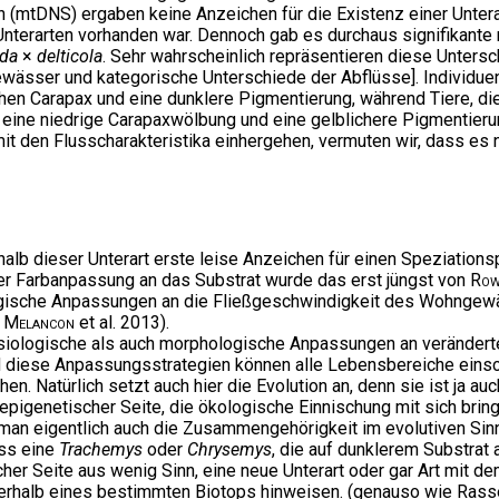
en (mtDNS) ergaben keine Anzeichen für die Existenz einer Unter
 Unterarten vorhanden war. Dennoch gab es durchaus signifikan
oda
×
delticola
. Sehr wahrscheinlich repräsentieren diese Untersch
sser und kategorische Unterschiede der Abflüsse]. Individuen,
hen Carapax und eine dunklere Pigmentierung, während Tiere, die
 eine niedrige Carapaxwölbung und eine gelblichere Pigmentierun
mit den Flusscharakteristika einhergehen, vermuten wir, dass es
halb dieser Unterart erste leise Anzeichen für einen Speziation
r Farbanpassung an das Substrat wurde das erst jüngst von
Row
gische Anpassungen an die Fließgeschwindigkeit des Wohngewäs
,
Melancon
et al. 2013).
ysiologische als auch morphologische Anpassungen an verändert
und diese Anpassungsstrategien können alle Lebensbereiche eins
hen. Natürlich setzt auch hier die Evolution an, denn sie ist ja 
igenetischer Seite, die ökologische Einnischung mit sich bringt
man eigentlich auch die Zusammengehörigkeit im evolutiven Sinn 
ass eine
Trachemys
oder
Chrysemys
, die auf dunklerem Substrat
r Seite aus wenig Sinn, eine neue Unterart oder gar Art mit de
innerhalb eines bestimmten Biotops hinweisen. (genauso wie Ras