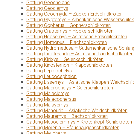
Gattung Geochelone
Gattung Geoclemys
Gattung Geoemyda – Zacken-Erdschildkröten
Gattung Glyptemys – Amerikanische Wasserschildk
Gattung Gopherus – Gopherschildkröten
Gattung Graptemys – Höckerschildkröten
Gattung Heosemys – Asiatische Erdschildkröten
Gattung Homopus – Flachschildkröten
Gattung Hydromedusa – Südamerikanische Schlang
Gattung Indotestudo – Asiatische Landschildkröten
Gattung Kinixys – Gelenkschildkröten
Gattung Kinosternon – Klappschildkröten
Gattung Lepidochelys
Gattung Leucocephalon
Gattung Lissemys – Asiatische Klappen-Weichschil
Gattung Macrochelys – Geierschildkröten
Gattung Malaclemys
Gattung Malacochersus
Gattung Malayemys
Gattung Manouria – Asiatische Waldschildkröten
Gattung Mauremys – Bachschildkröten
Gattung Mesoclemmys – Krötenkopf-Schildkröten
Gattung Morenia – Pfauenaugenschildkröten
Gattung Myuchelys