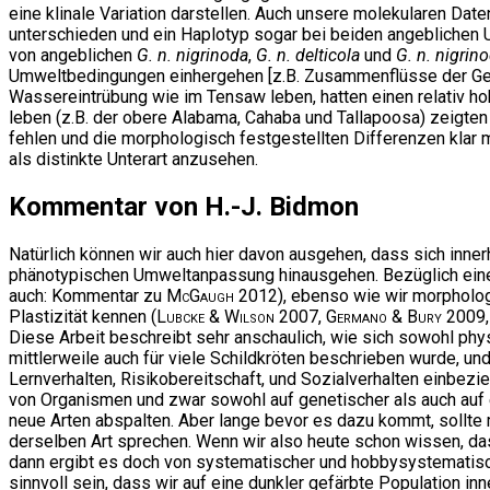
eine klinale Variation darstellen. Auch unsere molekularen Dat
unterschieden und ein Haplotyp sogar bei beiden angeblichen
von angeblichen
G. n. nigrinoda
,
G. n. delticola
und
G. n. nigrin
Umweltbedingungen einhergehen [z.B. Zusammenflüsse der Gewä
Wassereintrübung wie im Tensaw leben, hatten einen relativ ho
leben (z.B. der obere Alabama, Cahaba und Tallapoosa) zeigten
fehlen und die morphologisch festgestellten Differenzen klar 
als distinkte Unterart anzusehen.
Kommentar von H.-J. Bidmon
Natürlich können wir auch hier davon ausgehen, dass sich inner
phänotypischen Umweltanpassung hinausgehen. Bezüglich eine
auch: Kommentar zu
McGaugh
2012), ebenso wie wir morpholo
Plastizität kennen (
Lubcke & Wilson
2007,
Germano & Bury
2009
Diese Arbeit beschreibt sehr anschaulich, wie sich sowohl ph
mittlerweile auch für viele Schildkröten beschrieben wurde, 
Lernverhalten, Risikobereitschaft, und Sozialverhalten einbezie
von Organismen und zwar sowohl auf genetischer als auch auf ep
neue Arten abspalten. Aber lange bevor es dazu kommt, sollte 
derselben Art sprechen. Wenn wir also heute schon wissen, d
dann ergibt es doch von systematischer und hobbysystematische
sinnvoll sein, dass wir auf eine dunkler gefärbte Population 