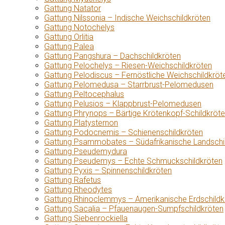
Gattung Natator
Gattung Nilssonia – Indische Weichschildkröten
Gattung Notochelys
Gattung Orlitia
Gattung Palea
Gattung Pangshura – Dachschildkröten
Gattung Pelochelys – Riesen-Weichschildkröten
Gattung Pelodiscus – Fernöstliche Weichschildkröt
Gattung Pelomedusa – Starrbrust-Pelomedusen
Gattung Peltocephalus
Gattung Pelusios – Klappbrust-Pelomedusen
Gattung Phrynops – Bärtige Krötenkopf-Schildkröt
Gattung Platysternon
Gattung Podocnemis – Schienenschildkröten
Gattung Psammobates – Südafrikanische Landschi
Gattung Pseudemydura
Gattung Pseudemys – Echte Schmuckschildkröten
Gattung Pyxis – Spinnenschildkröten
Gattung Rafetus
Gattung Rheodytes
Gattung Rhinoclemmys – Amerikanische Erdschildk
Gattung Sacalia – Pfauenaugen-Sumpfschildkröten
Gattung Siebenrockiella