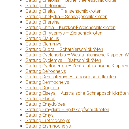
Gattung Chelonia – Grüne Meeresschildkröten
Gattung Chelonoidis
Gattung Chelus – Fransenschildkröten
Gattung Chelydra – Schnappschildkröten
Gattung Chersina
Gattung Chitra – Kurzkopf-Weichschildkröten
Gattung Chrysemys – Zierschildkröten
Gattung Claudius
Gattung Clemmys
Gattung Cuora – Scharnierschildkröten
Gattung Cyclanorbis – Westafrikanische Klappen-W
Gattung Cyclemys – Blattschildkröten
Gattung Cycloderma – Zentralafrikanische Klappen
Gattung Deirochelys
Gattung Dermatemys – Tabascoschildkröten
Gattung Dermochelys
Gattung Dogania
Gattung Elseya – Australische Schnappschildkröten
Gattung Elusor
Gattung Emydoidea
Gattung Emydura – Spitzkopfschildkröten
Gattung Emys
Gattung Eretmochelys
Gattung Erymnochelys