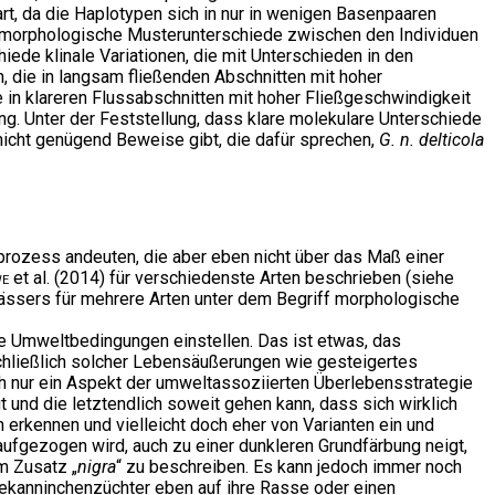
art, da die Haplotypen sich in nur in wenigen Basenpaaren
te morphologische Musterunterschiede zwischen den Individuen
iede klinale Variationen, die mit Unterschieden in den
 die in langsam fließenden Abschnitten mit hoher
 in klareren Flussabschnitten mit hoher Fließgeschwindigkeit
g. Unter der Feststellung, dass klare molekulare Unterschiede
 nicht genügend Beweise gibt, die dafür sprechen,
G. n. delticola
sprozess andeuten, die aber eben nicht über das Maß einer
e
et al. (2014) für verschiedenste Arten beschrieben (siehe
sers für mehrere Arten unter dem Begriff morphologische
e Umweltbedingungen einstellen. Das ist etwas, das
chließlich solcher Lebensäußerungen wie gesteigertes
auch nur ein Aspekt der umweltassoziierten Überlebensstrategie
 und die letztendlich soweit gehen kann, dass sich wirklich
erkennen und vielleicht doch eher von Varianten ein und
 aufgezogen wird, auch zu einer dunkleren Grundfärbung neigt,
m Zusatz „
nigra
“ zu beschreiben. Es kann jedoch immer noch
sekanninchenzüchter eben auf ihre Rasse oder einen