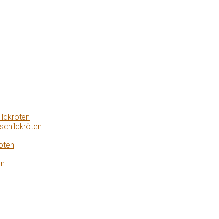
ildkröten
schildkröten
öten
en