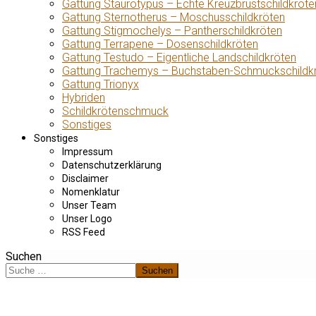
Gattung Staurotypus – Echte Kreuzbrustschildkröte
Gattung Sternotherus – Moschusschildkröten
Gattung Stigmochelys – Pantherschildkröten
Gattung Terrapene – Dosenschildkröten
Gattung Testudo – Eigentliche Landschildkröten
Gattung Trachemys – Buchstaben-Schmuckschildk
Gattung Trionyx
Hybriden
Schildkrötenschmuck
Sonstiges
Sonstiges
Impressum
Datenschutzerklärung
Disclaimer
Nomenklatur
Unser Team
Unser Logo
RSS Feed
Suchen
Suchen