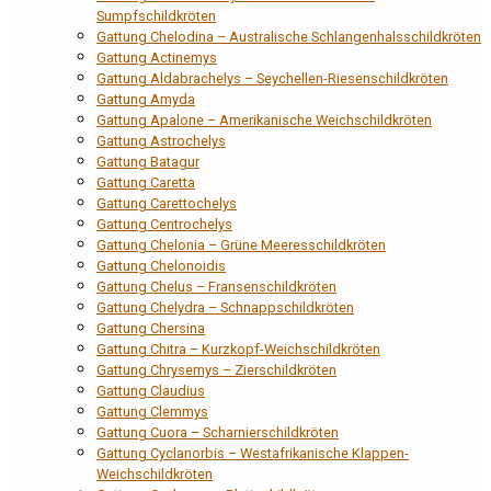
Sumpfschildkröten
Gattung Chelodina – Australische Schlangenhalsschildkröten
Gattung Actinemys
Gattung Aldabrachelys – Seychellen-Riesenschildkröten
Gattung Amyda
Gattung Apalone – Amerikanische Weichschildkröten
Gattung Astrochelys
Gattung Batagur
Gattung Caretta
Gattung Carettochelys
Gattung Centrochelys
Gattung Chelonia – Grüne Meeresschildkröten
Gattung Chelonoidis
Gattung Chelus – Fransenschildkröten
Gattung Chelydra – Schnappschildkröten
Gattung Chersina
Gattung Chitra – Kurzkopf-Weichschildkröten
Gattung Chrysemys – Zierschildkröten
Gattung Claudius
Gattung Clemmys
Gattung Cuora – Scharnierschildkröten
Gattung Cyclanorbis – Westafrikanische Klappen-
Weichschildkröten