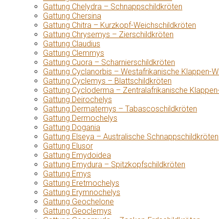
Gattung Chelydra – Schnappschildkröten
Gattung Chersina
Gattung Chitra – Kurzkopf-Weichschildkröten
Gattung Chrysemys – Zierschildkröten
Gattung Claudius
Gattung Clemmys
Gattung Cuora – Scharnierschildkröten
Gattung Cyclanorbis – Westafrikanische Klappen-W
Gattung Cyclemys – Blattschildkröten
Gattung Cycloderma – Zentralafrikanische Klappen
Gattung Deirochelys
Gattung Dermatemys – Tabascoschildkröten
Gattung Dermochelys
Gattung Dogania
Gattung Elseya – Australische Schnappschildkröten
Gattung Elusor
Gattung Emydoidea
Gattung Emydura – Spitzkopfschildkröten
Gattung Emys
Gattung Eretmochelys
Gattung Erymnochelys
Gattung Geochelone
Gattung Geoclemys