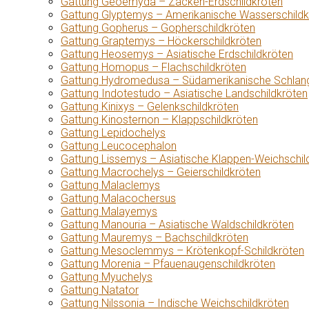
Gattung Geoemyda – Zacken-Erdschildkröten
Gattung Glyptemys – Amerikanische Wasserschildk
Gattung Gopherus – Gopherschildkröten
Gattung Graptemys – Höckerschildkröten
Gattung Heosemys – Asiatische Erdschildkröten
Gattung Homopus – Flachschildkröten
Gattung Hydromedusa – Südamerikanische Schlang
Gattung Indotestudo – Asiatische Landschildkröten
Gattung Kinixys – Gelenkschildkröten
Gattung Kinosternon – Klappschildkröten
Gattung Lepidochelys
Gattung Leucocephalon
Gattung Lissemys – Asiatische Klappen-Weichschil
Gattung Macrochelys – Geierschildkröten
Gattung Malaclemys
Gattung Malacochersus
Gattung Malayemys
Gattung Manouria – Asiatische Waldschildkröten
Gattung Mauremys – Bachschildkröten
Gattung Mesoclemmys – Krötenkopf-Schildkröten
Gattung Morenia – Pfauenaugenschildkröten
Gattung Myuchelys
Gattung Natator
Gattung Nilssonia – Indische Weichschildkröten