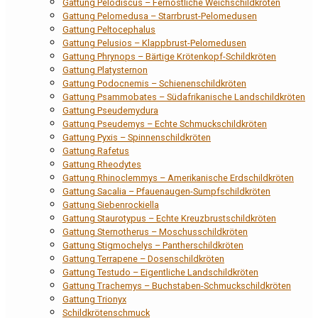
Gattung Pelodiscus – Fernöstliche Weichschildkröten
Gattung Pelomedusa – Starrbrust-Pelomedusen
Gattung Peltocephalus
Gattung Pelusios – Klappbrust-Pelomedusen
Gattung Phrynops – Bärtige Krötenkopf-Schildkröten
Gattung Platysternon
Gattung Podocnemis – Schienenschildkröten
Gattung Psammobates – Südafrikanische Landschildkröten
Gattung Pseudemydura
Gattung Pseudemys – Echte Schmuckschildkröten
Gattung Pyxis – Spinnenschildkröten
Gattung Rafetus
Gattung Rheodytes
Gattung Rhinoclemmys – Amerikanische Erdschildkröten
Gattung Sacalia – Pfauenaugen-Sumpfschildkröten
Gattung Siebenrockiella
Gattung Staurotypus – Echte Kreuzbrustschildkröten
Gattung Sternotherus – Moschusschildkröten
Gattung Stigmochelys – Pantherschildkröten
Gattung Terrapene – Dosenschildkröten
Gattung Testudo – Eigentliche Landschildkröten
Gattung Trachemys – Buchstaben-Schmuckschildkröten
Gattung Trionyx
Schildkrötenschmuck