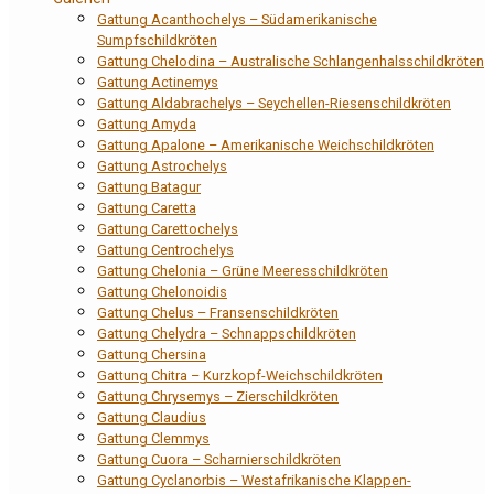
Gattung Acanthochelys – Südamerikanische
Sumpfschildkröten
Gattung Chelodina – Australische Schlangenhalsschildkröten
Gattung Actinemys
Gattung Aldabrachelys – Seychellen-Riesenschildkröten
Gattung Amyda
Gattung Apalone – Amerikanische Weichschildkröten
Gattung Astrochelys
Gattung Batagur
Gattung Caretta
Gattung Carettochelys
Gattung Centrochelys
Gattung Chelonia – Grüne Meeresschildkröten
Gattung Chelonoidis
Gattung Chelus – Fransenschildkröten
Gattung Chelydra – Schnappschildkröten
Gattung Chersina
Gattung Chitra – Kurzkopf-Weichschildkröten
Gattung Chrysemys – Zierschildkröten
Gattung Claudius
Gattung Clemmys
Gattung Cuora – Scharnierschildkröten
Gattung Cyclanorbis – Westafrikanische Klappen-