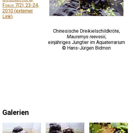
Fokus
7(2): 23-24,
2010 (externer
Link)
.
Chinesische Dreikielschildkröte,
Mauremys reevesii
,
einjähriges Jungtier im Aquaterrarium
© Hans-Jürgen Bidmon
Galerien