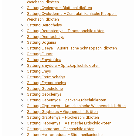
Weichschildkröten
Gattung Cyclemys – Blattschildkröten
Gattung Cycloderma – Zentralafrikanische Klappen-
Weichschildkröten
Gattung Deirochelys
Gattung Dermatemys – Tabascoschildkröten
Gattung Dermochelys
Gattung Dogania
Gattung Elseya – Australische Schnappschildkröten
Gattung Elusor
Gattung Emydoidea
Gattung Emydura – Spitzkopfschildkröten
Gattung Emys
Gattung Eretmochelys
Gattung Erymnochelys
Gattung Geochelone
Gattung Geoclemys
Gattung Geoemyda – Zacken-Erdschildkröten
Gattung Glyptemys – Amerikanische Wasserschildkröten
Gattung Gopherus – Gopherschildkröten
Gattung Graptemys – Höckerschildkröten
Gattung Heosemys – Asiatische Erdschildkröten
Gattung Homopus – Flachschildkröten
Gattung Hydromedusa – Südamerikanische