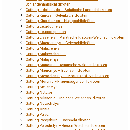
Schlangenhalsschildkröten
Gattung Indotestudo – Asiatische Landschildkröten
Gattung Kinixys – Gelenkschildkröten
Gattung Kinosternon – Klappschildkröten
Gattung Lepidochelys
Gattung Leucocephalon
Gattung Lissemys – Asiatische Klappen-Weichschildkröten
Gattung Macrochelys – Geierschildkröten
Gattung Malaclemys
Gattung Malacochersus
Gattung Malayemys
Gattung Manouria – Asiatische Waldschildkröten
Gattung Mauremys – Bachschildkröten
Gattung Mesoclemmys – Krötenkopf-Schildkröten
Gattung Morenia – Pfauenaugenschildkröten
Gattung Myuchelys
Gattung Natator
Gattung Nilssonia – Indische Weichschildkröten
Gattung Notochelys
Gattung Orlitia
Gattung Palea
Gattung Pangshura – Dachschildkröten
Gattung Pelochelys – Riesen-Weichschildkröten