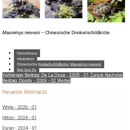
Mauremys reevesii
– Chinesische Dreikielschildkröte
Vermehrung
Inkubation
Chinesische Dreikielschildkröte, Mauremys reevesii
Wei-Guo Du
Vorheriger Beitrag: De La Ossa - 2009 - 01
Zurück
Nächster
Beitrag: Doody - 2009 - 02
Weiter
Neueste Abstracts
White - 2026 - 01
Hilton - 2024 - 01
Duran - 2024 - 01