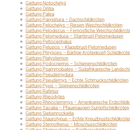
Gattung Notochelys
Gattung Orlitia
Gattung Palea
Gattung Pangshura – Dachschildkröten
Gattung Pelochelys – Riesen-Weichschildkröten
Gattung Pelodiscus – Fernöstliche Weichschildkröt
Gattung Pelomedusa – Starrbrust-Pelomedusen
Gattung Peltocephalus
Gattung Pelusios – Klappbrust-Pelomedusen
Gattung Phrynops – Bärtige Krötenkopf-Schildkröt
Gattung Platysternon
Gattung Podocnemis – Schienenschildkröten
Gattung Psammobates – Südafrikanische Landschi
Gattung Pseudemydura
Gattung Pseudemys – Echte Schmuckschildkröten
Gattung Pyxis – Spinnenschildkröten
Gattung Rafetus
Gattung Rheodytes
Gattung Rhinoclemmys – Amerikanische Erdschildk
Gattung Sacalia – Pfauenaugen-Sumpfschildkröten
Gattung Siebenrockiella
Gattung Staurotypus – Echte Kreuzbrustschildkröte
Gattung Sternotherus – Moschusschildkröten
Gattung Stigmochelys – Pantherschildkröten