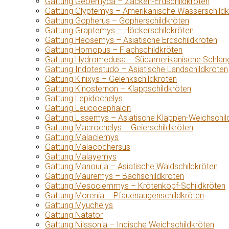
Gattung Geoemyda – Zacken-Erdschildkröten
Gattung Glyptemys – Amerikanische Wasserschildk
Gattung Gopherus – Gopherschildkröten
Gattung Graptemys – Höckerschildkröten
Gattung Heosemys – Asiatische Erdschildkröten
Gattung Homopus – Flachschildkröten
Gattung Hydromedusa – Südamerikanische Schlang
Gattung Indotestudo – Asiatische Landschildkröten
Gattung Kinixys – Gelenkschildkröten
Gattung Kinosternon – Klappschildkröten
Gattung Lepidochelys
Gattung Leucocephalon
Gattung Lissemys – Asiatische Klappen-Weichschil
Gattung Macrochelys – Geierschildkröten
Gattung Malaclemys
Gattung Malacochersus
Gattung Malayemys
Gattung Manouria – Asiatische Waldschildkröten
Gattung Mauremys – Bachschildkröten
Gattung Mesoclemmys – Krötenkopf-Schildkröten
Gattung Morenia – Pfauenaugenschildkröten
Gattung Myuchelys
Gattung Natator
Gattung Nilssonia – Indische Weichschildkröten