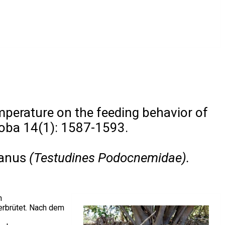
mperature on the feeding behavior of
oba 14(1): 1587-1593.
ianus
(Testudines Podocnemidae).
n
rbrütet. Nach dem