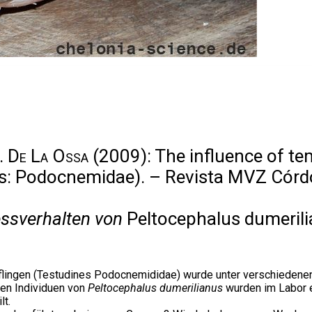
A. De La Ossa
(2009): The influence of te
s: Podocnemidae). – Revista MVZ Córd
essverhalten von
Peltocephalus dumeril
lingen (Testudines Podocnemididae) wurde unter verschiedene
ten Individuen von
Peltocephalus dumerilianus
wurden im Labor e
lt.