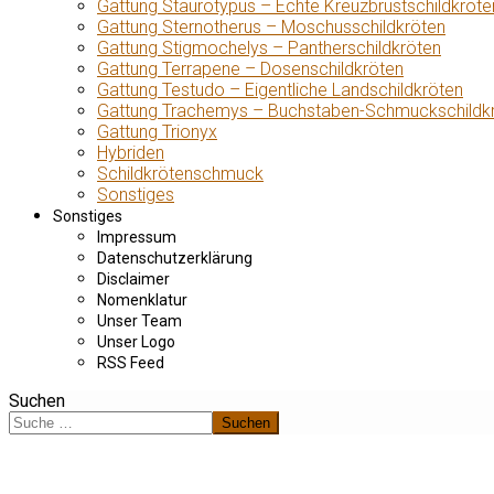
Gattung Staurotypus – Echte Kreuzbrustschildkröte
Gattung Sternotherus – Moschusschildkröten
Gattung Stigmochelys – Pantherschildkröten
Gattung Terrapene – Dosenschildkröten
Gattung Testudo – Eigentliche Landschildkröten
Gattung Trachemys – Buchstaben-Schmuckschildk
Gattung Trionyx
Hybriden
Schildkrötenschmuck
Sonstiges
Sonstiges
Impressum
Datenschutzerklärung
Disclaimer
Nomenklatur
Unser Team
Unser Logo
RSS Feed
Suchen
Suchen