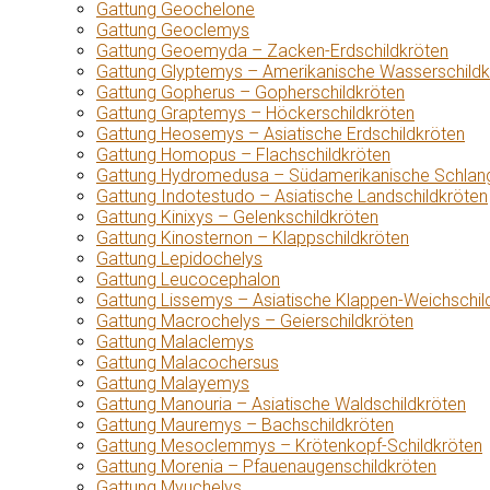
Gattung Geochelone
Gattung Geoclemys
Gattung Geoemyda – Zacken-Erdschildkröten
Gattung Glyptemys – Amerikanische Wasserschildk
Gattung Gopherus – Gopherschildkröten
Gattung Graptemys – Höckerschildkröten
Gattung Heosemys – Asiatische Erdschildkröten
Gattung Homopus – Flachschildkröten
Gattung Hydromedusa – Südamerikanische Schlang
Gattung Indotestudo – Asiatische Landschildkröten
Gattung Kinixys – Gelenkschildkröten
Gattung Kinosternon – Klappschildkröten
Gattung Lepidochelys
Gattung Leucocephalon
Gattung Lissemys – Asiatische Klappen-Weichschil
Gattung Macrochelys – Geierschildkröten
Gattung Malaclemys
Gattung Malacochersus
Gattung Malayemys
Gattung Manouria – Asiatische Waldschildkröten
Gattung Mauremys – Bachschildkröten
Gattung Mesoclemmys – Krötenkopf-Schildkröten
Gattung Morenia – Pfauenaugenschildkröten
Gattung Myuchelys