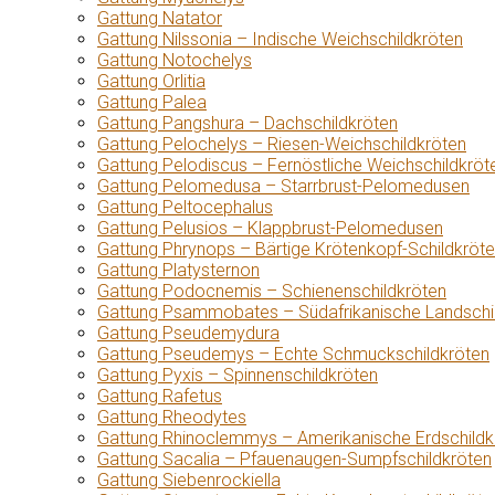
Gattung Natator
Gattung Nilssonia – Indische Weichschildkröten
Gattung Notochelys
Gattung Orlitia
Gattung Palea
Gattung Pangshura – Dachschildkröten
Gattung Pelochelys – Riesen-Weichschildkröten
Gattung Pelodiscus – Fernöstliche Weichschildkröt
Gattung Pelomedusa – Starrbrust-Pelomedusen
Gattung Peltocephalus
Gattung Pelusios – Klappbrust-Pelomedusen
Gattung Phrynops – Bärtige Krötenkopf-Schildkröt
Gattung Platysternon
Gattung Podocnemis – Schienenschildkröten
Gattung Psammobates – Südafrikanische Landschi
Gattung Pseudemydura
Gattung Pseudemys – Echte Schmuckschildkröten
Gattung Pyxis – Spinnenschildkröten
Gattung Rafetus
Gattung Rheodytes
Gattung Rhinoclemmys – Amerikanische Erdschildk
Gattung Sacalia – Pfauenaugen-Sumpfschildkröten
Gattung Siebenrockiella