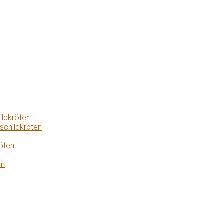
ildkröten
schildkröten
öten
en