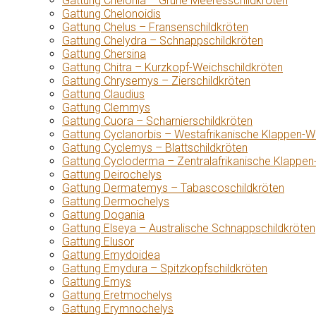
Gattung Chelonia – Grüne Meeresschildkröten
Gattung Chelonoidis
Gattung Chelus – Fransenschildkröten
Gattung Chelydra – Schnappschildkröten
Gattung Chersina
Gattung Chitra – Kurzkopf-Weichschildkröten
Gattung Chrysemys – Zierschildkröten
Gattung Claudius
Gattung Clemmys
Gattung Cuora – Scharnierschildkröten
Gattung Cyclanorbis – Westafrikanische Klappen-W
Gattung Cyclemys – Blattschildkröten
Gattung Cycloderma – Zentralafrikanische Klappen
Gattung Deirochelys
Gattung Dermatemys – Tabascoschildkröten
Gattung Dermochelys
Gattung Dogania
Gattung Elseya – Australische Schnappschildkröten
Gattung Elusor
Gattung Emydoidea
Gattung Emydura – Spitzkopfschildkröten
Gattung Emys
Gattung Eretmochelys
Gattung Erymnochelys