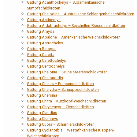
Gattung Acanthochelys – Südamerikanische
Sumpfschildkröten
Gattung Chelodina – Australische Schlangenhalsschildkröten
Gattung Actinemys
Gattung Aldabrachelys – Seychellen-Riesenschildkröten
Gattung Amyda
Gattung Apalone – Amerikanische Weichschildkröten
Gattung Astrochelys
Gattung Batagur
Gattung Caretta
Gattung Carettochelys
Gattung Centrochelys
Gattung Chelonia – Grüne Meeresschildkröten
Gattung Chelonoidis
Gattung Chelus – Fransenschildkröten
Gattung Chelydra – Schnappschildkröten
Gattung Chersina
Gattung Chitra – Kurzkopf-Weichschildkröten
Gattung Chrysemys – Zierschildkröten
Gattung Claudius
Gattung Clemmys
Gattung Cuora – Scharnierschildkröten
Gattung Cyclanorbis – Westafrikanische Klappen-
Weichschildkröten