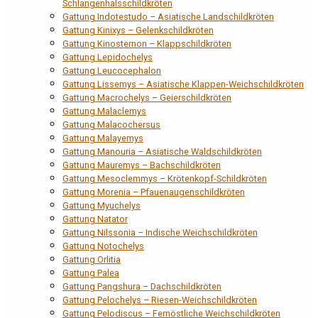
Schlangenhalsschildkröten
Gattung Indotestudo – Asiatische Landschildkröten
Gattung Kinixys – Gelenkschildkröten
Gattung Kinosternon – Klappschildkröten
Gattung Lepidochelys
Gattung Leucocephalon
Gattung Lissemys – Asiatische Klappen-Weichschildkröten
Gattung Macrochelys – Geierschildkröten
Gattung Malaclemys
Gattung Malacochersus
Gattung Malayemys
Gattung Manouria – Asiatische Waldschildkröten
Gattung Mauremys – Bachschildkröten
Gattung Mesoclemmys – Krötenkopf-Schildkröten
Gattung Morenia – Pfauenaugenschildkröten
Gattung Myuchelys
Gattung Natator
Gattung Nilssonia – Indische Weichschildkröten
Gattung Notochelys
Gattung Orlitia
Gattung Palea
Gattung Pangshura – Dachschildkröten
Gattung Pelochelys – Riesen-Weichschildkröten
Gattung Pelodiscus – Fernöstliche Weichschildkröten