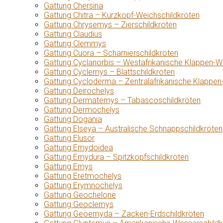
Gattung Chersina
Gattung Chitra – Kurzkopf-Weichschildkröten
Gattung Chrysemys – Zierschildkröten
Gattung Claudius
Gattung Clemmys
Gattung Cuora – Scharnierschildkröten
Gattung Cyclanorbis – Westafrikanische Klappen-W
Gattung Cyclemys – Blattschildkröten
Gattung Cycloderma – Zentralafrikanische Klappen
Gattung Deirochelys
Gattung Dermatemys – Tabascoschildkröten
Gattung Dermochelys
Gattung Dogania
Gattung Elseya – Australische Schnappschildkröten
Gattung Elusor
Gattung Emydoidea
Gattung Emydura – Spitzkopfschildkröten
Gattung Emys
Gattung Eretmochelys
Gattung Erymnochelys
Gattung Geochelone
Gattung Geoclemys
Gattung Geoemyda – Zacken-Erdschildkröten