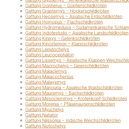
Gattung Glyptemys – Amerikanische Wasserschildk
Gattung Gopherus – Gopherschildkröten
Gattung Graptemys – Höckerschildkröten
Gattung Heosemys – Asiatische Erdschildkröten
Gattung Homopus – Flachschildkröten
Gattung Hydromedusa – Südamerikanische Schlang
Gattung Indotestudo – Asiatische Landschildkröten
Gattung Kinixys – Gelenkschildkröten
Gattung Kinosternon – Klappschildkröten
Gattung Lepidochelys
Gattung Leucocephalon
Gattung Lissemys – Asiatische Klappen-Weichschil
Gattung Macrochelys – Geierschildkröten
Gattung Malaclemys
Gattung Malacochersus
Gattung Malayemys
Gattung Manouria – Asiatische Waldschildkröten
Gattung Mauremys – Bachschildkröten
Gattung Mesoclemmys – Krötenkopf-Schildkröten
Gattung Morenia – Pfauenaugenschildkröten
Gattung Myuchelys
Gattung Natator
Gattung Nilssonia – Indische Weichschildkröten
Gattung Notochelys