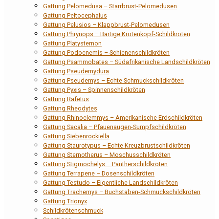
Gattung Pelomedusa – Starrbrust-Pelomedusen
Gattung Peltocephalus
Gattung Pelusios – Klappbrust-Pelomedusen
Gattung Phrynops – Bärtige Krötenkopf-Schildkröten
Gattung Platysternon
Gattung Podocnemis – Schienenschildkröten
Gattung Psammobates – Südafrikanische Landschildkröten
Gattung Pseudemydura
Gattung Pseudemys – Echte Schmuckschildkröten
Gattung Pyxis – Spinnenschildkröten
Gattung Rafetus
Gattung Rheodytes
Gattung Rhinoclemmys – Amerikanische Erdschildkröten
Gattung Sacalia – Pfauenaugen-Sumpfschildkröten
Gattung Siebenrockiella
Gattung Staurotypus – Echte Kreuzbrustschildkröten
Gattung Sternotherus – Moschusschildkröten
Gattung Stigmochelys – Pantherschildkröten
Gattung Terrapene – Dosenschildkröten
Gattung Testudo – Eigentliche Landschildkröten
Gattung Trachemys – Buchstaben-Schmuckschildkröten
Gattung Trionyx
Schildkrötenschmuck