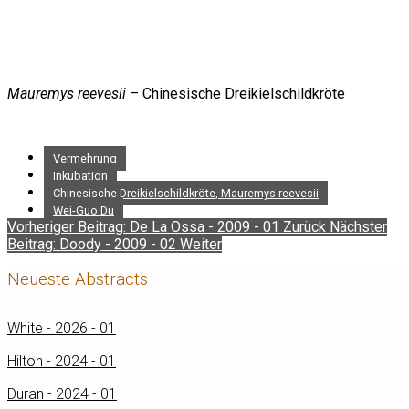
Mauremys reevesii
– Chinesische Dreikielschildkröte
Vermehrung
Inkubation
Chinesische Dreikielschildkröte, Mauremys reevesii
Wei-Guo Du
Vorheriger Beitrag: De La Ossa - 2009 - 01
Zurück
Nächster
Beitrag: Doody - 2009 - 02
Weiter
Neueste Abstracts
White - 2026 - 01
Hilton - 2024 - 01
Duran - 2024 - 01