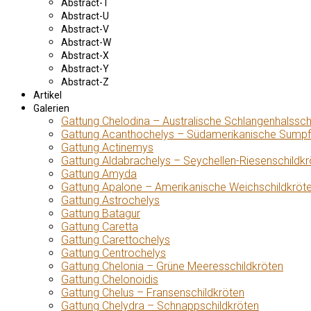
Abstract-T
Abstract-U
Abstract-V
Abstract-W
Abstract-X
Abstract-Y
Abstract-Z
Artikel
Galerien
Gattung Chelodina – Australische Schlangenhalssch
Gattung Acanthochelys – Südamerikanische Sumpf
Gattung Actinemys
Gattung Aldabrachelys – Seychellen-Riesenschildkr
Gattung Amyda
Gattung Apalone – Amerikanische Weichschildkröt
Gattung Astrochelys
Gattung Batagur
Gattung Caretta
Gattung Carettochelys
Gattung Centrochelys
Gattung Chelonia – Grüne Meeresschildkröten
Gattung Chelonoidis
Gattung Chelus – Fransenschildkröten
Gattung Chelydra – Schnappschildkröten