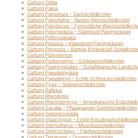
Gattung Orlitia
Gattung Palea
Gattung Pangshura – Dachschildkröten
Gattung Pelochelys – Riesen-Weichschildkröten
Gattung Pelodiscus – Fernöstliche Weichschildkröt
Gattung Pelomedusa – Starrbrust-Pelomedusen
Gattung Peltocephalus
Gattung Pelusios – Klappbrust-Pelomedusen
Gattung Phrynops – Bärtige Krötenkopf-Schildkröt
Gattung Platysternon
Gattung Podocnemis – Schienenschildkröten
Gattung Psammobates – Südafrikanische Landschi
Gattung Pseudemydura
Gattung Pseudemys – Echte Schmuckschildkröten
Gattung Pyxis – Spinnenschildkröten
Gattung Rafetus
Gattung Rheodytes
Gattung Rhinoclemmys – Amerikanische Erdschildk
Gattung Sacalia – Pfauenaugen-Sumpfschildkröten
Gattung Siebenrockiella
Gattung Staurotypus – Echte Kreuzbrustschildkröte
Gattung Sternotherus – Moschusschildkröten
Gattung Stigmochelys – Pantherschildkröten
Gattung Terrapene – Dosenschildkröten