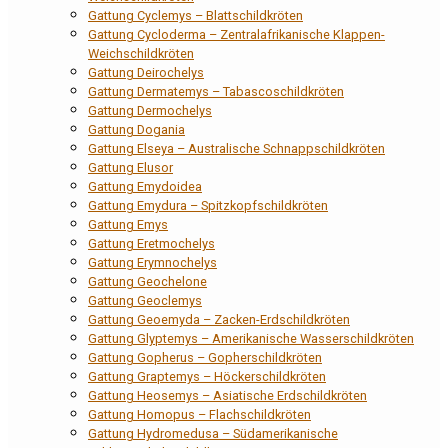
Gattung Cyclemys – Blattschildkröten
Gattung Cycloderma – Zentralafrikanische Klappen-
Weichschildkröten
Gattung Deirochelys
Gattung Dermatemys – Tabascoschildkröten
Gattung Dermochelys
Gattung Dogania
Gattung Elseya – Australische Schnappschildkröten
Gattung Elusor
Gattung Emydoidea
Gattung Emydura – Spitzkopfschildkröten
Gattung Emys
Gattung Eretmochelys
Gattung Erymnochelys
Gattung Geochelone
Gattung Geoclemys
Gattung Geoemyda – Zacken-Erdschildkröten
Gattung Glyptemys – Amerikanische Wasserschildkröten
Gattung Gopherus – Gopherschildkröten
Gattung Graptemys – Höckerschildkröten
Gattung Heosemys – Asiatische Erdschildkröten
Gattung Homopus – Flachschildkröten
Gattung Hydromedusa – Südamerikanische