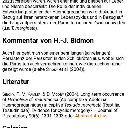
zuzuschreiben waren, waren eher mild und blieben auf Leber
und Nieren beschränkt. Die Rolle der individuellen
Entwicklungsstadien der Haemogregarinen wird diskutiert in
Bezug auf ihren heteroxenen Lebenszyklus und in Bezug auf
die Langzeitpersistenz der Parasiten in ihren Zwischenwirten
(u.a.
T. marginata
).
Kommentar von H.-J. Bidmon
Auch hier geht man von einer sehr langen (jahrelangen)
Persistenz der Parasiten in den Schildkröten aus, wobei sich
die Parasiten auch vermehren können, wie dies schon früher
gezeigt wurde (siehe
Široký
et al. (2004)).
Literatur
Široký, P., M. Kamler, & D. Modry
(2004): Long-term occurrence
of
Hemolivia
cf.
mauritanica
(Apicomplexa: Adeleina:
Haemogregarinidae) in captive
Testudo marginata
(Reptilia:
Testudinidae): Evidence for cyclic merogony? – Journal of
Parasitology 90(6): 1391-1393 oder
Abstract-Archiv