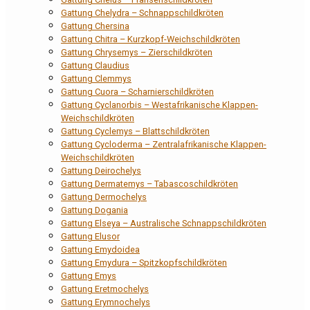
Gattung Chelydra – Schnappschildkröten
Gattung Chersina
Gattung Chitra – Kurzkopf-Weichschildkröten
Gattung Chrysemys – Zierschildkröten
Gattung Claudius
Gattung Clemmys
Gattung Cuora – Scharnierschildkröten
Gattung Cyclanorbis – Westafrikanische Klappen-
Weichschildkröten
Gattung Cyclemys – Blattschildkröten
Gattung Cycloderma – Zentralafrikanische Klappen-
Weichschildkröten
Gattung Deirochelys
Gattung Dermatemys – Tabascoschildkröten
Gattung Dermochelys
Gattung Dogania
Gattung Elseya – Australische Schnappschildkröten
Gattung Elusor
Gattung Emydoidea
Gattung Emydura – Spitzkopfschildkröten
Gattung Emys
Gattung Eretmochelys
Gattung Erymnochelys