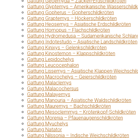
Gattung Geoemyda – Zacken-Erdschildkröten
Gattung Glyptemys – Amerikanische Wasserschildk
Gattung Gopherus – Gopherschildkröten
Gattung Graptemys – Höckerschildkröten
Gattung Heosemys – Asiatische Erdschildkröten
Gattung Homopus – Flachschildkröten
Gattung Hydromedusa – Südamerikanische Schlang
Gattung Indotestudo – Asiatische Landschildkröten
Gattung Kinixys – Gelenkschildkröten
Gattung Kinosternon – Klappschildkröten
Gattung Lepidochelys
Gattung Leucocephalon
Gattung Lissemys – Asiatische Klappen-Weichschil
Gattung Macrochelys – Geierschildkröten
Gattung Malaclemys
Gattung Malacochersus
Gattung Malayemys
Gattung Manouria – Asiatische Waldschildkröten
Gattung Mauremys – Bachschildkröten
Gattung Mesoclemmys – Krötenkopf-Schildkröten
Gattung Morenia – Pfauenaugenschildkröten
Gattung Myuchelys
Gattung Natator
Gattung Nilssonia – Indische Weichschildkröten