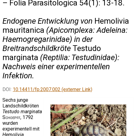
– Folia Parasitologica 54(1): 13-18.
Endogene Entwicklung von
Hemolivia
mauritanica
(Apicomplexa: Adeleina:
Haemogregarinidae) in der
Breitrandschildkröte
Testudo
marginata
(Reptilia: Testudinidae):
Nachweis einer experimentellen
Infektion.
DOI:
10.14411/fp.2007.002 (externer Link)
Sechs junge
Landschildkröten
Testudo marginata
Schoepff
, 1792
wurden
experimentell mit
Hemolivia