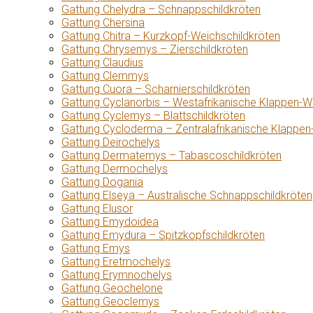
Gattung Chelydra – Schnappschildkröten
Gattung Chersina
Gattung Chitra – Kurzkopf-Weichschildkröten
Gattung Chrysemys – Zierschildkröten
Gattung Claudius
Gattung Clemmys
Gattung Cuora – Scharnierschildkröten
Gattung Cyclanorbis – Westafrikanische Klappen-W
Gattung Cyclemys – Blattschildkröten
Gattung Cycloderma – Zentralafrikanische Klappen
Gattung Deirochelys
Gattung Dermatemys – Tabascoschildkröten
Gattung Dermochelys
Gattung Dogania
Gattung Elseya – Australische Schnappschildkröten
Gattung Elusor
Gattung Emydoidea
Gattung Emydura – Spitzkopfschildkröten
Gattung Emys
Gattung Eretmochelys
Gattung Erymnochelys
Gattung Geochelone
Gattung Geoclemys