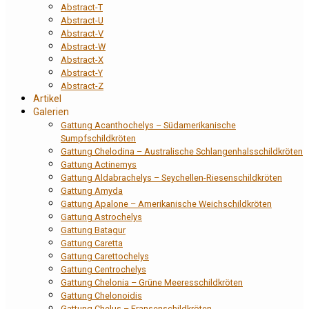
Abstract-T
Abstract-U
Abstract-V
Abstract-W
Abstract-X
Abstract-Y
Abstract-Z
Artikel
Galerien
Gattung Acanthochelys – Südamerikanische
Sumpfschildkröten
Gattung Chelodina – Australische Schlangenhalsschildkröten
Gattung Actinemys
Gattung Aldabrachelys – Seychellen-Riesenschildkröten
Gattung Amyda
Gattung Apalone – Amerikanische Weichschildkröten
Gattung Astrochelys
Gattung Batagur
Gattung Caretta
Gattung Carettochelys
Gattung Centrochelys
Gattung Chelonia – Grüne Meeresschildkröten
Gattung Chelonoidis
Gattung Chelus – Fransenschildkröten