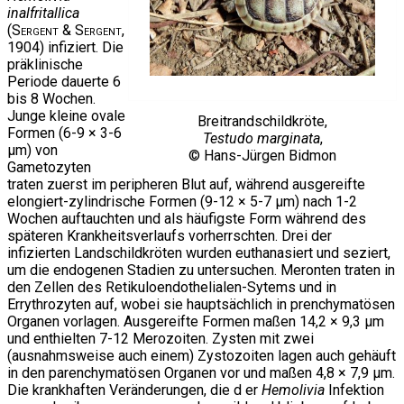
inalfritallica
(
Sergent & Sergent
,
1904) infiziert. Die
präklinische
Periode dauerte 6
bis 8 Wochen.
Junge kleine ovale
Breitrandschildkröte,
Formen (6-9 × 3-6
Testudo marginata
,
µm) von
© Hans-Jürgen Bidmon
Gametozyten
traten zuerst im peripheren Blut auf, während ausgereifte
elongiert-zylindrische Formen (9-12 × 5-7 µm) nach 1-2
Wochen auftauchten und als häufigste Form während des
späteren Krankheitsverlaufs vorherrschten. Drei der
infizierten Landschildkröten wurden euthanasiert und seziert,
um die endogenen Stadien zu untersuchen. Meronten traten in
den Zellen des Retikuloendothelialen-Sytems und in
Errythrozyten auf, wobei sie hauptsächlich in prenchymatösen
Organen vorlagen. Ausgereifte Formen maßen 14,2 × 9,3 µm
und enthielten 7-12 Merozoiten. Zysten mit zwei
(ausnahmsweise auch einem) Zystozoiten lagen auch gehäuft
in den parenchymatösen Organen vor und maßen 4,8 × 7,9 µm.
Die krankhaften Veränderungen, die d er
Hemolivia
Infektion