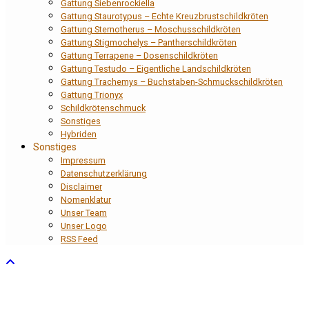
Gattung Siebenrockiella
Gattung Staurotypus – Echte Kreuzbrustschildkröten
Gattung Sternotherus – Moschusschildkröten
Gattung Stigmochelys – Pantherschildkröten
Gattung Terrapene – Dosenschildkröten
Gattung Testudo – Eigentliche Landschildkröten
Gattung Trachemys – Buchstaben-Schmuckschildkröten
Gattung Trionyx
Schildkrötenschmuck
Sonstiges
Hybriden
Sonstiges
Impressum
Datenschutzerklärung
Disclaimer
Nomenklatur
Unser Team
Unser Logo
RSS Feed