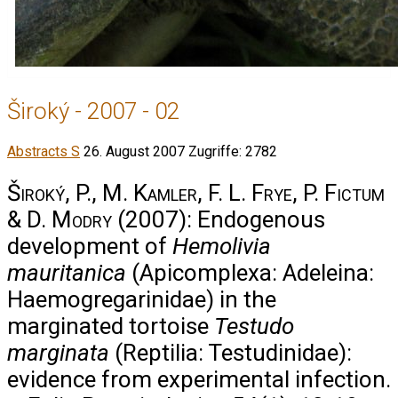
Široký - 2007 - 02
Abstracts S
26. August 2007
Zugriffe: 2782
Široký, P., M. Kamler, F. L. Frye, P. Fictum
& D. Modry
(2007): Endogenous
development of
Hemolivia
mauritanica
(Apicomplexa: Adeleina:
Haemogregarinidae) in the
marginated tortoise
Testudo
marginata
(Reptilia: Testudinidae):
evidence from experimental infection.