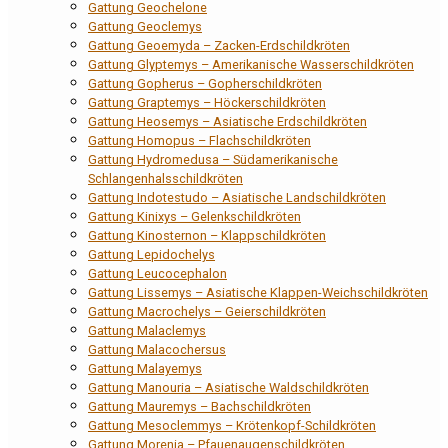
Gattung Geochelone
Gattung Geoclemys
Gattung Geoemyda – Zacken-Erdschildkröten
Gattung Glyptemys – Amerikanische Wasserschildkröten
Gattung Gopherus – Gopherschildkröten
Gattung Graptemys – Höckerschildkröten
Gattung Heosemys – Asiatische Erdschildkröten
Gattung Homopus – Flachschildkröten
Gattung Hydromedusa – Südamerikanische
Schlangenhalsschildkröten
Gattung Indotestudo – Asiatische Landschildkröten
Gattung Kinixys – Gelenkschildkröten
Gattung Kinosternon – Klappschildkröten
Gattung Lepidochelys
Gattung Leucocephalon
Gattung Lissemys – Asiatische Klappen-Weichschildkröten
Gattung Macrochelys – Geierschildkröten
Gattung Malaclemys
Gattung Malacochersus
Gattung Malayemys
Gattung Manouria – Asiatische Waldschildkröten
Gattung Mauremys – Bachschildkröten
Gattung Mesoclemmys – Krötenkopf-Schildkröten
Gattung Morenia – Pfauenaugenschildkröten