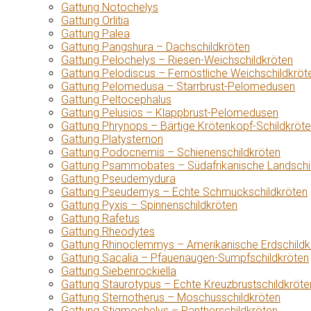
Gattung Notochelys
Gattung Orlitia
Gattung Palea
Gattung Pangshura – Dachschildkröten
Gattung Pelochelys – Riesen-Weichschildkröten
Gattung Pelodiscus – Fernöstliche Weichschildkröt
Gattung Pelomedusa – Starrbrust-Pelomedusen
Gattung Peltocephalus
Gattung Pelusios – Klappbrust-Pelomedusen
Gattung Phrynops – Bärtige Krötenkopf-Schildkröt
Gattung Platysternon
Gattung Podocnemis – Schienenschildkröten
Gattung Psammobates – Südafrikanische Landschi
Gattung Pseudemydura
Gattung Pseudemys – Echte Schmuckschildkröten
Gattung Pyxis – Spinnenschildkröten
Gattung Rafetus
Gattung Rheodytes
Gattung Rhinoclemmys – Amerikanische Erdschildk
Gattung Sacalia – Pfauenaugen-Sumpfschildkröten
Gattung Siebenrockiella
Gattung Staurotypus – Echte Kreuzbrustschildkröte
Gattung Sternotherus – Moschusschildkröten
Gattung Stigmochelys – Pantherschildkröten