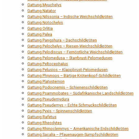
Gattung Myuchelys
Gattung Natator
Gattung Nilssonia – Indische Weichschildkröten
Gattung Notochelys
Gattung Orlitia
Gattung Palea
Gattung Pangshura – Dachschildkröten
Gattung Pelochelys – Riesen-Weichschildkröten
Gattung Pelodiscus – Fernöstliche Weichschildkröten
Gattung Pelomedusa – Starrbrust-Pelomedusen
Gattung Peltocephalus
Gattung Pelusios – Klappbrust-Pelomedusen
Gattung Phrynops – Bärtige Krötenkopf-Schildkröten
Gattung Platysternon
Gattung Podocnemis – Schienenschildkröten
Gattung Psammobates – Südafrikanische Landschildkröten
Gattung Pseudemydura
Gattung Pseudemys – Echte Schmuckschildkröten
Gattung Pyxis – Spinnenschildkröten
Gattung Rafetus
Gattung Rheodytes
Gattung Rhinoclemmys – Amerikanische Erdschildkröten
Gattung Sacalia – Pfauenaugen-Sumpfschildkröten