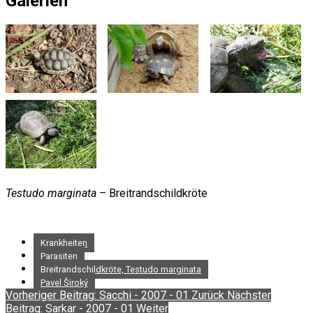
Galerien
Testudo marginata
– Breitrandschildkröte
Krankheiten
Parasiten
Breitrandschildkröte, Testudo marginata
Pavel Široký
Vorheriger Beitrag: Sacchi - 2007 - 01
Zurück
Nächster
Beitrag: Sarkar - 2007 - 01
Weiter