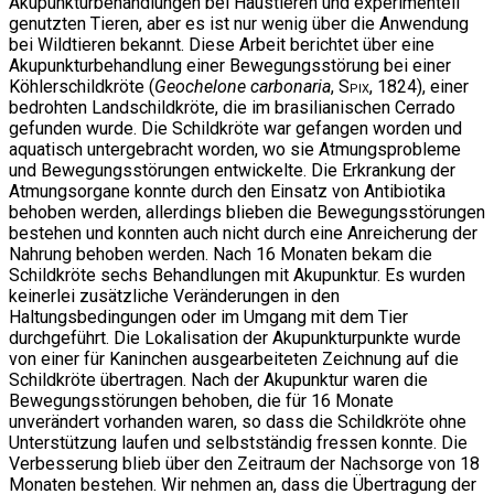
Akupunkturbehandlungen bei Haustieren und experimentell
genutzten Tieren, aber es ist nur wenig über die Anwendung
bei Wildtieren bekannt. Diese Arbeit berichtet über eine
Akupunkturbehandlung einer Bewegungsstörung bei einer
Köhlerschildkröte (
Geochelone carbonaria
,
Spix
, 1824), einer
bedrohten Landschildkröte, die im brasilianischen Cerrado
gefunden wurde. Die Schildkröte war gefangen worden und
aquatisch untergebracht worden, wo sie Atmungsprobleme
und Bewegungsstörungen entwickelte. Die Erkrankung der
Atmungsorgane konnte durch den Einsatz von Antibiotika
behoben werden, allerdings blieben die Bewegungsstörungen
bestehen und konnten auch nicht durch eine Anreicherung der
Nahrung behoben werden. Nach 16 Monaten bekam die
Schildkröte sechs Behandlungen mit Akupunktur. Es wurden
keinerlei zusätzliche Veränderungen in den
Haltungsbedingungen oder im Umgang mit dem Tier
durchgeführt. Die Lokalisation der Akupunkturpunkte wurde
von einer für Kaninchen ausgearbeiteten Zeichnung auf die
Schildkröte übertragen. Nach der Akupunktur waren die
Bewegungsstörungen behoben, die für 16 Monate
unverändert vorhanden waren, so dass die Schildkröte ohne
Unterstützung laufen und selbstständig fressen konnte. Die
Verbesserung blieb über den Zeitraum der Nachsorge von 18
Monaten bestehen. Wir nehmen an, dass die Übertragung der