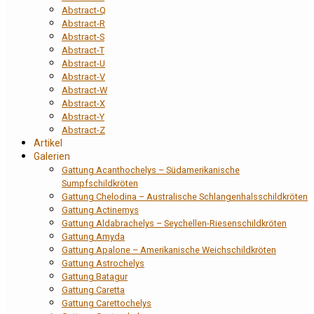
Abstract-Q
Abstract-R
Abstract-S
Abstract-T
Abstract-U
Abstract-V
Abstract-W
Abstract-X
Abstract-Y
Abstract-Z
Artikel
Galerien
Gattung Acanthochelys – Südamerikanische
Sumpfschildkröten
Gattung Chelodina – Australische Schlangenhalsschildkröten
Gattung Actinemys
Gattung Aldabrachelys – Seychellen-Riesenschildkröten
Gattung Amyda
Gattung Apalone – Amerikanische Weichschildkröten
Gattung Astrochelys
Gattung Batagur
Gattung Caretta
Gattung Carettochelys