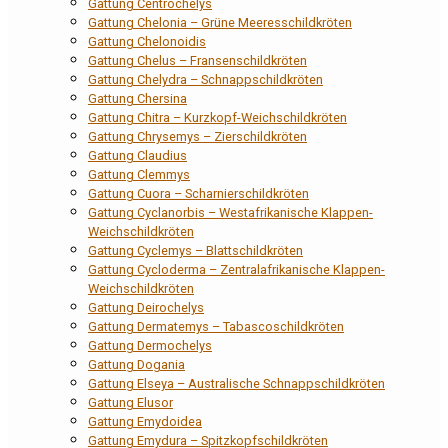
Gattung Centrochelys
Gattung Chelonia – Grüne Meeresschildkröten
Gattung Chelonoidis
Gattung Chelus – Fransenschildkröten
Gattung Chelydra – Schnappschildkröten
Gattung Chersina
Gattung Chitra – Kurzkopf-Weichschildkröten
Gattung Chrysemys – Zierschildkröten
Gattung Claudius
Gattung Clemmys
Gattung Cuora – Scharnierschildkröten
Gattung Cyclanorbis – Westafrikanische Klappen-
Weichschildkröten
Gattung Cyclemys – Blattschildkröten
Gattung Cycloderma – Zentralafrikanische Klappen-
Weichschildkröten
Gattung Deirochelys
Gattung Dermatemys – Tabascoschildkröten
Gattung Dermochelys
Gattung Dogania
Gattung Elseya – Australische Schnappschildkröten
Gattung Elusor
Gattung Emydoidea
Gattung Emydura – Spitzkopfschildkröten