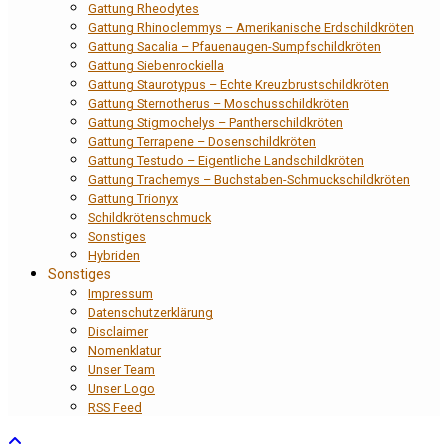
Gattung Rheodytes
Gattung Rhinoclemmys – Amerikanische Erdschildkröten
Gattung Sacalia – Pfauenaugen-Sumpfschildkröten
Gattung Siebenrockiella
Gattung Staurotypus – Echte Kreuzbrustschildkröten
Gattung Sternotherus – Moschusschildkröten
Gattung Stigmochelys – Pantherschildkröten
Gattung Terrapene – Dosenschildkröten
Gattung Testudo – Eigentliche Landschildkröten
Gattung Trachemys – Buchstaben-Schmuckschildkröten
Gattung Trionyx
Schildkrötenschmuck
Sonstiges
Hybriden
Sonstiges
Impressum
Datenschutzerklärung
Disclaimer
Nomenklatur
Unser Team
Unser Logo
RSS Feed