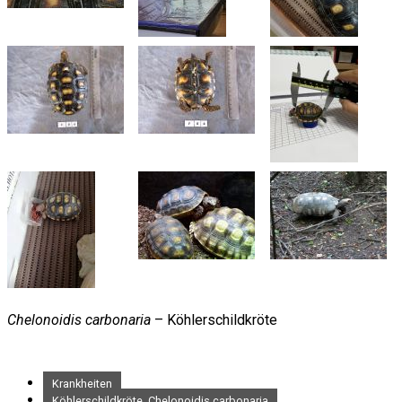
Chelonoidis carbonaria
– Köhlerschildkröte
Krankheiten
Köhlerschildkröte, Chelonoidis carbonaria