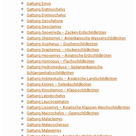
Gattung Emys
Gattung Eretmochelys
Gattung Erymnochelys
Gattung Geochelone
Gattung Geoclemys
Gattung Geoemyda – Zacken-Erdschildkröten
Gattung Glyptemys – Amerikanische Wasserschildkröten
Gattung Gopherus – Gopherschildkröten
Gattung Graptemys – Höckerschildkröten
Gattung Heosemys – Asiatische Erdschildkröten
Gattung Homopus – Flachschildkröten
Gattung Hydromedusa – Südamerikanische
Schlangenhalsschildkröten
Gattung Indotestudo – Asiatische Landschildkröten
Gattung Kinixys – Gelenkschildkröten
Gattung Kinosternon – Klappschildkröten
Gattung Lepidochelys
Gattung Leucocephalon
Gattung Lissemys – Asiatische Klappen-Weichschildkröten
Gattung Macrochelys – Geierschildkröten
Gattung Malaclemys
Gattung Malacochersus
Gattung Malayemys