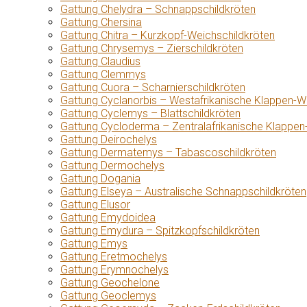
Gattung Chelydra – Schnappschildkröten
Gattung Chersina
Gattung Chitra – Kurzkopf-Weichschildkröten
Gattung Chrysemys – Zierschildkröten
Gattung Claudius
Gattung Clemmys
Gattung Cuora – Scharnierschildkröten
Gattung Cyclanorbis – Westafrikanische Klappen-W
Gattung Cyclemys – Blattschildkröten
Gattung Cycloderma – Zentralafrikanische Klappen
Gattung Deirochelys
Gattung Dermatemys – Tabascoschildkröten
Gattung Dermochelys
Gattung Dogania
Gattung Elseya – Australische Schnappschildkröten
Gattung Elusor
Gattung Emydoidea
Gattung Emydura – Spitzkopfschildkröten
Gattung Emys
Gattung Eretmochelys
Gattung Erymnochelys
Gattung Geochelone
Gattung Geoclemys