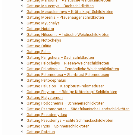
Gattung Manouria – Asiatische Waldschildkröten
Gattung Mauremys – Bachschildkröten
Gattung Mesoclemmys – Krötenkopf-Schildkröten
Gattung Morenia – Pfauenaugenschildkröten
Gattung Myuchelys
Gattung Natator
Gattung Nilssonia – Indische Weichschildkröten
Gattung Notochelys
Gattung Orlitia
Gattung Palea
Gattung Pangshura – Dachschildkröten
Gattung Pelochelys – Riesen-Weichschildkröten
Gattung Pelodiscus – Fernöstliche Weichschildkröten
Gattung Pelomedusa – Starrbrust-Pelomedusen
Gattung Peltocephalus
Gattung Pelusios – Klappbrust-Pelomedusen
Gattung Phrynops – Bärtige Krötenkopf-Schildkröten
Gattung Platysternon
Gattung Podocnemis – Schienenschildkröten
Gattung Psammobates – Südafrikanische Landschildkröten
Gattung Pseudemydura
Gattung Pseudemys – Echte Schmuckschildkröten
Gattung Pyxis – Spinnenschildkröten
Gattung Rafetus