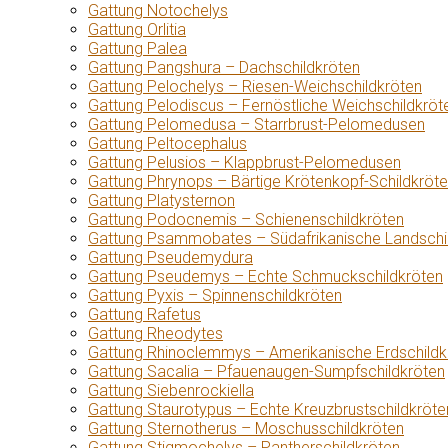
Gattung Notochelys
Gattung Orlitia
Gattung Palea
Gattung Pangshura – Dachschildkröten
Gattung Pelochelys – Riesen-Weichschildkröten
Gattung Pelodiscus – Fernöstliche Weichschildkröt
Gattung Pelomedusa – Starrbrust-Pelomedusen
Gattung Peltocephalus
Gattung Pelusios – Klappbrust-Pelomedusen
Gattung Phrynops – Bärtige Krötenkopf-Schildkröt
Gattung Platysternon
Gattung Podocnemis – Schienenschildkröten
Gattung Psammobates – Südafrikanische Landschi
Gattung Pseudemydura
Gattung Pseudemys – Echte Schmuckschildkröten
Gattung Pyxis – Spinnenschildkröten
Gattung Rafetus
Gattung Rheodytes
Gattung Rhinoclemmys – Amerikanische Erdschildk
Gattung Sacalia – Pfauenaugen-Sumpfschildkröten
Gattung Siebenrockiella
Gattung Staurotypus – Echte Kreuzbrustschildkröte
Gattung Sternotherus – Moschusschildkröten
Gattung Stigmochelys – Pantherschildkröten