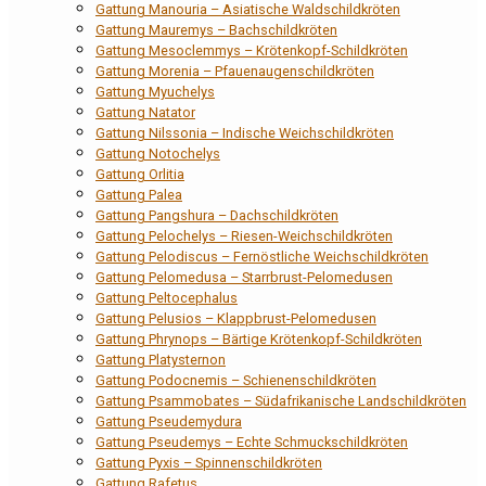
Gattung Manouria – Asiatische Waldschildkröten
Gattung Mauremys – Bachschildkröten
Gattung Mesoclemmys – Krötenkopf-Schildkröten
Gattung Morenia – Pfauenaugenschildkröten
Gattung Myuchelys
Gattung Natator
Gattung Nilssonia – Indische Weichschildkröten
Gattung Notochelys
Gattung Orlitia
Gattung Palea
Gattung Pangshura – Dachschildkröten
Gattung Pelochelys – Riesen-Weichschildkröten
Gattung Pelodiscus – Fernöstliche Weichschildkröten
Gattung Pelomedusa – Starrbrust-Pelomedusen
Gattung Peltocephalus
Gattung Pelusios – Klappbrust-Pelomedusen
Gattung Phrynops – Bärtige Krötenkopf-Schildkröten
Gattung Platysternon
Gattung Podocnemis – Schienenschildkröten
Gattung Psammobates – Südafrikanische Landschildkröten
Gattung Pseudemydura
Gattung Pseudemys – Echte Schmuckschildkröten
Gattung Pyxis – Spinnenschildkröten
Gattung Rafetus