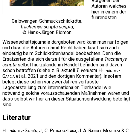
Vorgehen der
Autoren welches
hier in einem der
führendsten
Gelbwangen-Schmuckschildkröte,
Trachemys scripta scripta
,
© Hans-Jürgen Bidmon
Wissenschaftsjournale dargeboten wird kann man nur folgen
und dass die Autoren damit Recht haben lässt sich auch
eindeutig beim Schildkrötenhandel beobachten. Denn die
Ersatzarten die sich derzeit für die ausgefallene
Trachemys
scripta
selbst hierzulande im Handel befinden sind davon
schon betroffen (siehe z. B. aktuell
T. venusta
Hernández-
García
et al., 2021 und den dortigen Kommentar). Insofern
belegt diese schon vor zwei Jahren verfasste
Lagedarstellung zum interrnationalen Tierhandel wie
notwendig solche vorausschauenden Maßnahmen wären und
dass selbst wir hier an dieser Situationsentwicklung beteiligt
sind.
Literatur
Hernández-García, J., C. Pedraza-Lara, J. A. Rangel Mendoza & C.