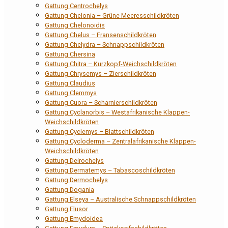
Gattung Centrochelys
Gattung Chelonia – Grüne Meeresschildkröten
Gattung Chelonoidis
Gattung Chelus – Fransenschildkröten
Gattung Chelydra – Schnappschildkröten
Gattung Chersina
Gattung Chitra – Kurzkopf-Weichschildkröten
Gattung Chrysemys – Zierschildkröten
Gattung Claudius
Gattung Clemmys
Gattung Cuora – Scharnierschildkröten
Gattung Cyclanorbis – Westafrikanische Klappen-
Weichschildkröten
Gattung Cyclemys – Blattschildkröten
Gattung Cycloderma – Zentralafrikanische Klappen-
Weichschildkröten
Gattung Deirochelys
Gattung Dermatemys – Tabascoschildkröten
Gattung Dermochelys
Gattung Dogania
Gattung Elseya – Australische Schnappschildkröten
Gattung Elusor
Gattung Emydoidea