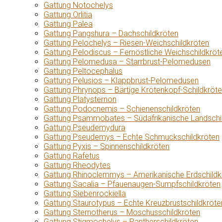
Gattung Notochelys
Gattung Orlitia
Gattung Palea
Gattung Pangshura – Dachschildkröten
Gattung Pelochelys – Riesen-Weichschildkröten
Gattung Pelodiscus – Fernöstliche Weichschildkröt
Gattung Pelomedusa – Starrbrust-Pelomedusen
Gattung Peltocephalus
Gattung Pelusios – Klappbrust-Pelomedusen
Gattung Phrynops – Bärtige Krötenkopf-Schildkröt
Gattung Platysternon
Gattung Podocnemis – Schienenschildkröten
Gattung Psammobates – Südafrikanische Landschi
Gattung Pseudemydura
Gattung Pseudemys – Echte Schmuckschildkröten
Gattung Pyxis – Spinnenschildkröten
Gattung Rafetus
Gattung Rheodytes
Gattung Rhinoclemmys – Amerikanische Erdschildk
Gattung Sacalia – Pfauenaugen-Sumpfschildkröten
Gattung Siebenrockiella
Gattung Staurotypus – Echte Kreuzbrustschildkröte
Gattung Sternotherus – Moschusschildkröten
Gattung Stigmochelys – Pantherschildkröten