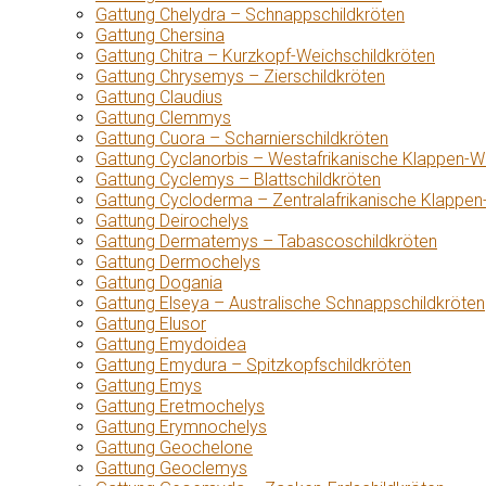
Gattung Chelydra – Schnappschildkröten
Gattung Chersina
Gattung Chitra – Kurzkopf-Weichschildkröten
Gattung Chrysemys – Zierschildkröten
Gattung Claudius
Gattung Clemmys
Gattung Cuora – Scharnierschildkröten
Gattung Cyclanorbis – Westafrikanische Klappen-W
Gattung Cyclemys – Blattschildkröten
Gattung Cycloderma – Zentralafrikanische Klappen
Gattung Deirochelys
Gattung Dermatemys – Tabascoschildkröten
Gattung Dermochelys
Gattung Dogania
Gattung Elseya – Australische Schnappschildkröten
Gattung Elusor
Gattung Emydoidea
Gattung Emydura – Spitzkopfschildkröten
Gattung Emys
Gattung Eretmochelys
Gattung Erymnochelys
Gattung Geochelone
Gattung Geoclemys