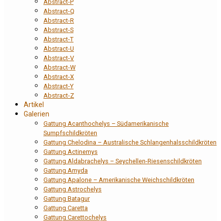
Abstract-P
Abstract-Q
Abstract-R
Abstract-S
Abstract-T
Abstract-U
Abstract-V
Abstract-W
Abstract-X
Abstract-Y
Abstract-Z
Artikel
Galerien
Gattung Acanthochelys – Südamerikanische
Sumpfschildkröten
Gattung Chelodina – Australische Schlangenhalsschildkröten
Gattung Actinemys
Gattung Aldabrachelys – Seychellen-Riesenschildkröten
Gattung Amyda
Gattung Apalone – Amerikanische Weichschildkröten
Gattung Astrochelys
Gattung Batagur
Gattung Caretta
Gattung Carettochelys