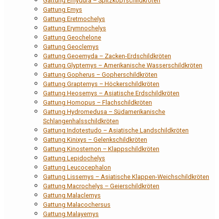
Gattung Emydura – Spitzkopfschildkröten
Gattung Emys
Gattung Eretmochelys
Gattung Erymnochelys
Gattung Geochelone
Gattung Geoclemys
Gattung Geoemyda – Zacken-Erdschildkröten
Gattung Glyptemys – Amerikanische Wasserschildkröten
Gattung Gopherus – Gopherschildkröten
Gattung Graptemys – Höckerschildkröten
Gattung Heosemys – Asiatische Erdschildkröten
Gattung Homopus – Flachschildkröten
Gattung Hydromedusa – Südamerikanische
Schlangenhalsschildkröten
Gattung Indotestudo – Asiatische Landschildkröten
Gattung Kinixys – Gelenkschildkröten
Gattung Kinosternon – Klappschildkröten
Gattung Lepidochelys
Gattung Leucocephalon
Gattung Lissemys – Asiatische Klappen-Weichschildkröten
Gattung Macrochelys – Geierschildkröten
Gattung Malaclemys
Gattung Malacochersus
Gattung Malayemys