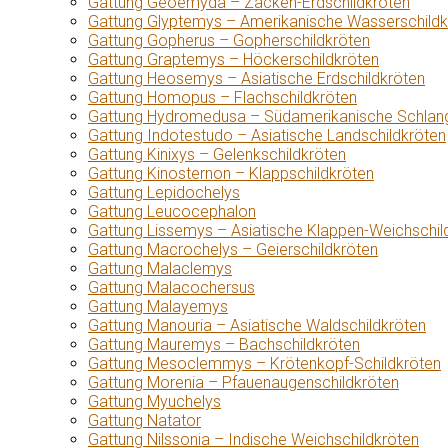
Gattung Geoemyda – Zacken-Erdschildkröten
Gattung Glyptemys – Amerikanische Wasserschildk
Gattung Gopherus – Gopherschildkröten
Gattung Graptemys – Höckerschildkröten
Gattung Heosemys – Asiatische Erdschildkröten
Gattung Homopus – Flachschildkröten
Gattung Hydromedusa – Südamerikanische Schlang
Gattung Indotestudo – Asiatische Landschildkröten
Gattung Kinixys – Gelenkschildkröten
Gattung Kinosternon – Klappschildkröten
Gattung Lepidochelys
Gattung Leucocephalon
Gattung Lissemys – Asiatische Klappen-Weichschil
Gattung Macrochelys – Geierschildkröten
Gattung Malaclemys
Gattung Malacochersus
Gattung Malayemys
Gattung Manouria – Asiatische Waldschildkröten
Gattung Mauremys – Bachschildkröten
Gattung Mesoclemmys – Krötenkopf-Schildkröten
Gattung Morenia – Pfauenaugenschildkröten
Gattung Myuchelys
Gattung Natator
Gattung Nilssonia – Indische Weichschildkröten