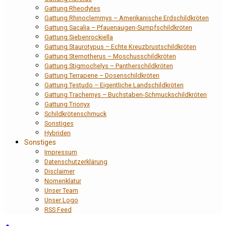
Gattung Rheodytes
Gattung Rhinoclemmys – Amerikanische Erdschildkröten
Gattung Sacalia – Pfauenaugen-Sumpfschildkröten
Gattung Siebenrockiella
Gattung Staurotypus – Echte Kreuzbrustschildkröten
Gattung Sternotherus – Moschusschildkröten
Gattung Stigmochelys – Pantherschildkröten
Gattung Terrapene – Dosenschildkröten
Gattung Testudo – Eigentliche Landschildkröten
Gattung Trachemys – Buchstaben-Schmuckschildkröten
Gattung Trionyx
Schildkrötenschmuck
Sonstiges
Hybriden
Sonstiges
Impressum
Datenschutzerklärung
Disclaimer
Nomenklatur
Unser Team
Unser Logo
RSS Feed