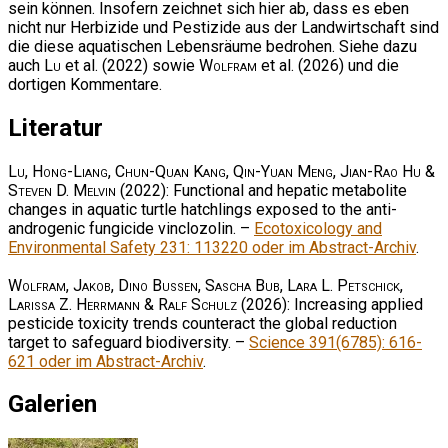
sein können. Insofern zeichnet sich hier ab, dass es eben
nicht nur Herbizide und Pestizide aus der Landwirtschaft sind
die diese aquatischen Lebensräume bedrohen. Siehe dazu
auch
Lu
et al. (2022) sowie
Wolfram
et al. (2026) und die
dortigen Kommentare.
Literatur
Lu, Hong-Liang, Chun-Quan Kang, Qin-Yuan Meng, Jian-Rao Hu &
Steven D. Melvin
(2022): Functional and hepatic metabolite
changes in aquatic turtle hatchlings exposed to the anti-
androgenic fungicide vinclozolin. –
Ecotoxicology and
Environmental Safety 231: 113220 oder im Abstract-Archiv
.
Wolfram, Jakob, Dino Bussen, Sascha Bub, Lara L. Petschick,
Larissa Z. Herrmann & Ralf Schulz
(2026): Increasing applied
pesticide toxicity trends counteract the global reduction
target to safeguard biodiversity. –
Science 391(6785): 616-
621 oder im Abstract-Archiv
.
Galerien