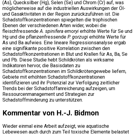
(As), Quecksilber (Hg), Selen (Se) und Chrom (Cr) auf, was
möglicherweise auf die industriellen Auswirkungen der Öl-
und Gasaktivitäten in der Region zurückzuführen ist. Die
Schadstoffkonzentrationen spiegelten die trophischen
Ebenen der verschiedenen Arten wider, wobei die
fleischfressende
A. spinifera emoryi
erhöhte Werte für Se und
Hg und die pflanzenfressende
P. gorzugi
erhöhte Werte für
As und Ba aufwies. Eine lineare Regressionsanalyse ergab
eine signifikante positive Korrelation zwischen den
Schadstoffkonzentrationen in Blut und Krallen für As, Ba, Se
und Pb. Diese Studie hebt Schildkröten als wirksame
Indikatoren hervor, die Basisdaten zu
Schadstoffkonzentrationen im Schildkrötengewebe liefern,
Gebiete mit erhöhten Schadstoffkonzentrationen
identifizieren und ihr Potenzial zur Verfolgung zeitlicher
Trends bei der Schadstoffanreicherung aufzeigen, um
Ressourcenmanagement und Strategien zur
Schadstoffminderung zu unterstützen.
Kommentar von H.-J. Bidmon
Wieder einmal eine Arbeit aufzeigt, wie aquatische
Lebewesen auch durch zum Teil toxische Elemente belastet