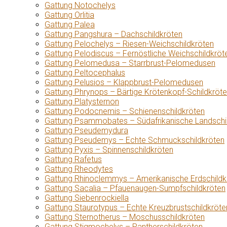
Gattung Notochelys
Gattung Orlitia
Gattung Palea
Gattung Pangshura – Dachschildkröten
Gattung Pelochelys – Riesen-Weichschildkröten
Gattung Pelodiscus – Fernöstliche Weichschildkröt
Gattung Pelomedusa – Starrbrust-Pelomedusen
Gattung Peltocephalus
Gattung Pelusios – Klappbrust-Pelomedusen
Gattung Phrynops – Bärtige Krötenkopf-Schildkröt
Gattung Platysternon
Gattung Podocnemis – Schienenschildkröten
Gattung Psammobates – Südafrikanische Landschi
Gattung Pseudemydura
Gattung Pseudemys – Echte Schmuckschildkröten
Gattung Pyxis – Spinnenschildkröten
Gattung Rafetus
Gattung Rheodytes
Gattung Rhinoclemmys – Amerikanische Erdschildk
Gattung Sacalia – Pfauenaugen-Sumpfschildkröten
Gattung Siebenrockiella
Gattung Staurotypus – Echte Kreuzbrustschildkröte
Gattung Sternotherus – Moschusschildkröten
Gattung Stigmochelys – Pantherschildkröten