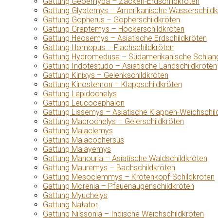
Gattung Geoemyda – Zacken-Erdschildkröten
Gattung Glyptemys – Amerikanische Wasserschildk
Gattung Gopherus – Gopherschildkröten
Gattung Graptemys – Höckerschildkröten
Gattung Heosemys – Asiatische Erdschildkröten
Gattung Homopus – Flachschildkröten
Gattung Hydromedusa – Südamerikanische Schlang
Gattung Indotestudo – Asiatische Landschildkröten
Gattung Kinixys – Gelenkschildkröten
Gattung Kinosternon – Klappschildkröten
Gattung Lepidochelys
Gattung Leucocephalon
Gattung Lissemys – Asiatische Klappen-Weichschil
Gattung Macrochelys – Geierschildkröten
Gattung Malaclemys
Gattung Malacochersus
Gattung Malayemys
Gattung Manouria – Asiatische Waldschildkröten
Gattung Mauremys – Bachschildkröten
Gattung Mesoclemmys – Krötenkopf-Schildkröten
Gattung Morenia – Pfauenaugenschildkröten
Gattung Myuchelys
Gattung Natator
Gattung Nilssonia – Indische Weichschildkröten