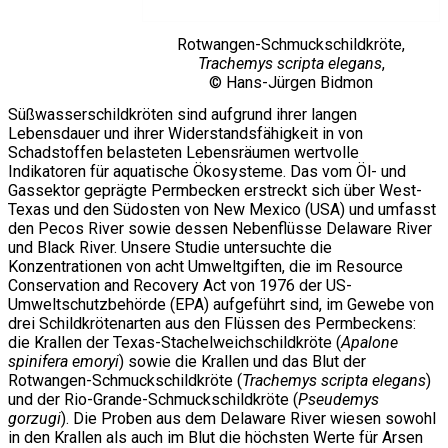
Rotwangen-Schmuckschildkröte,
Trachemys scripta elegans
,
© Hans-Jürgen Bidmon
Süßwasserschildkröten sind aufgrund ihrer langen
Lebensdauer und ihrer Widerstandsfähigkeit in von
Schadstoffen belasteten Lebensräumen wertvolle
Indikatoren für aquatische Ökosysteme. Das vom Öl- und
Gassektor geprägte Permbecken erstreckt sich über West-
Texas und den Südosten von New Mexico (USA) und umfasst
den Pecos River sowie dessen Nebenflüsse Delaware River
und Black River. Unsere Studie untersuchte die
Konzentrationen von acht Umweltgiften, die im Resource
Conservation and Recovery Act von 1976 der US-
Umweltschutzbehörde (EPA) aufgeführt sind, im Gewebe von
drei Schildkrötenarten aus den Flüssen des Permbeckens:
die Krallen der Texas-Stachelweichschildkröte (
Apalone
spinifera emoryi
) sowie die Krallen und das Blut der
Rotwangen-Schmuckschildkröte (
Trachemys scripta elegans
)
und der Rio-Grande-Schmuckschildkröte (
Pseudemys
gorzugi
). Die Proben aus dem Delaware River wiesen sowohl
in den Krallen als auch im Blut die höchsten Werte für Arsen