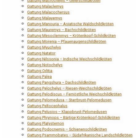
Gattung Macrochelys – Geierschildkröten
Gattung Malaclemys
Gattung Malacochersus
Gattung Malayemys
Gattung Manouria – Asiatische Waldschildkröten
Gattung Mauremys – Bachschildkröten
Gattung Mesoclemmys – Krötenkopf-Schildkröten
Gattung Morenia – Pfauenaugenschildkröten
Gattung Myuchelys
Gattung Natator
Gattung Nilssonia – Indische Weichschildkröten
Gattung Notochelys
Gattung Orlitia
Gattung Palea
Gattung Pangshura – Dachschildkröten
Gattung Pelochelys – Riesen-Weichschildkröten
Gattung Pelodiscus – Fernöstliche Weichschildkröten
Gattung Pelomedusa – Starrbrust-Pelomedusen
Gattung Peltocephalus
Gattung Pelusios – Klappbrust-Pelomedusen
Gattung Phrynops – Bärtige Krötenkopf-Schildkröten
Gattung Platysternon
Gattung Podocnemis – Schienenschildkröten
Gattung Psammobates – Südafrikanische Landschildkröten