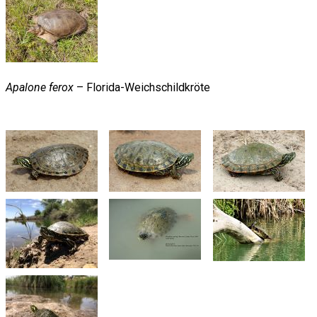
Apalone ferox
– Florida-Weichschildkröte