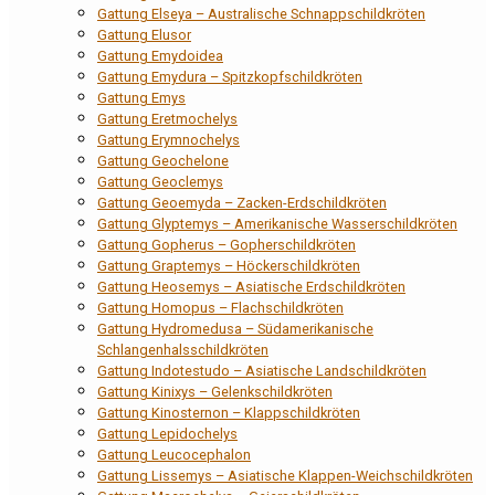
Gattung Elseya – Australische Schnappschildkröten
Gattung Elusor
Gattung Emydoidea
Gattung Emydura – Spitzkopfschildkröten
Gattung Emys
Gattung Eretmochelys
Gattung Erymnochelys
Gattung Geochelone
Gattung Geoclemys
Gattung Geoemyda – Zacken-Erdschildkröten
Gattung Glyptemys – Amerikanische Wasserschildkröten
Gattung Gopherus – Gopherschildkröten
Gattung Graptemys – Höckerschildkröten
Gattung Heosemys – Asiatische Erdschildkröten
Gattung Homopus – Flachschildkröten
Gattung Hydromedusa – Südamerikanische
Schlangenhalsschildkröten
Gattung Indotestudo – Asiatische Landschildkröten
Gattung Kinixys – Gelenkschildkröten
Gattung Kinosternon – Klappschildkröten
Gattung Lepidochelys
Gattung Leucocephalon
Gattung Lissemys – Asiatische Klappen-Weichschildkröten