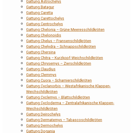
Gattung Astrochelys
Gattung Batagur
Gattung Caretta
Gattung Carettochelys
Gattung Centrochelys
Gattung Chelonia – Grüne Meeresschildkröten
Gattung Chelonoidis
Gattung Chelus – Fransenschildkröten
Gattung Chelydra – Schnappschildkröten
Gattung Chersina
Gattung Chitra – Kurzkopf-Weichschildkröten
Gattung Chrysemys – Zierschildkröten
Gattung Claudius
Gattung Clemmys
Gattung Cuora – Scharnierschildkröten
Gattung Cyclanorbis – Westafrikanische Klappen-
Weichschildkröten
Gattung Cyclemys – Blattschildkröten
Gattung Cycloderma – Zentralafrikanische Klappen-
Weichschildkröten
Gattung Deirochelys
Gattung Dermatemys – Tabascoschildkröten
Gattung Dermochelys
Gattung Dogania