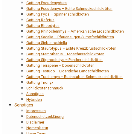
Gattung Pseudemydura
Gattung Pseudemys – Echte Schmuckschildkröten
Gattung Pyxis – Spinnenschildkröten
Gattung Rafetus
Gattung Rheodytes
Gattung Rhinoclemmys – Amerikanische Erdschildkröten
Gattung Sacalia – Pfauenaugen-Sumpfschildkröten
Gattung Siebenrockiella
Gattung Staurotypus – Echte Kreuzbrustschildkröten
Gattung Sternotherus – Moschusschildkröten
Gattung Stigmochelys – Pantherschildkröten
Gattung Terrapene – Dosenschildkröten
Gattung Testudo – Eigentliche Landschildkröten
Gattung Trachemys – Buchstaben-Schmuckschildkröten
Gattung Trionyx
Schildkrötenschmuck
Sonstiges
Hybriden
Sonstiges
Impressum
Datenschutzerklärung
Disclaimer
Nomenklatur
Unser Team