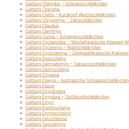
Gattung Chelydra – Schnappschildkröten
Gattung Chersina
Gattung Chitra – Kurzkopf-Weichschildkröten
Gattung Chrysemys – Zierschildkröten
Gattung Claudius
Gattung Clemmys
Gattung Cuora – Scharnierschildkröten
Gattung Cyclanorbis – Westafrikanische Klappen-W
Gattung Cyclemys – Blattschildkröten
Gattung Cycloderma – Zentralafrikanische Klappen
Gattung Deirochelys
Gattung Dermatemys – Tabascoschildkröten
Gattung Dermochelys
Gattung Dogania
Gattung Elseya – Australische Schnappschildkröten
Gattung Elusor
Gattung Emydoidea
Gattung Emydura – Spitzkopfschildkröten
Gattung Emys
Gattung Eretmochelys
Gattung Erymnochelys
Gattung Geochelone
Gattung Geoclemys