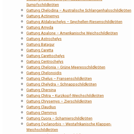
Sumpfschildkröten
Gattung Chelodina – Australische Schlangenhalsschildkröten
Gattung Actinemys
Gattung Aldabrachelys – Seychellen-Riesenschildkröten
Gattung Amyda
Gattung Apalone – Amerikanische Weichschildkröten
Gattung Astrochelys
Gattung Batagur
Gattung Caretta
Gattung Carettochelys
Gattung Centrochelys
Gattung Chelonia – Grüne Meeresschildkröten
Gattung Chelonoidis
Gattung Chelus – Fransenschildkröten
Gattung Chelydra – Schnappschildkröten
Gattung Chersina
Gattung Chitra – Kurzkopf-Weichschildkröten
Gattung Chrysemys – Zierschildkröten
Gattung Claudius
Gattung Clemmys
Gattung Cuora – Scharnierschildkröten
Gattung Cyclanorbis – Westafrikanische Klappen-
Weichschildkröten