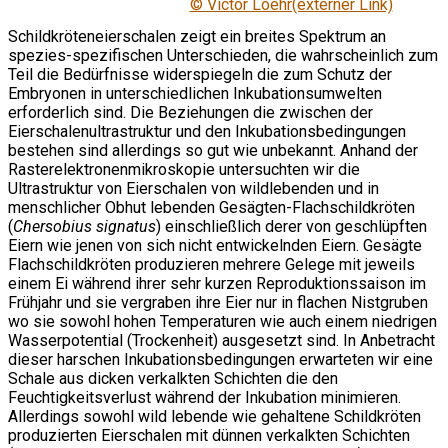
© Victor Loehr(externer Link)
Schildkröteneierschalen zeigt ein breites Spektrum an
spezies-spezifischen Unterschieden, die wahrscheinlich zum
Teil die Bedürfnisse widerspiegeln die zum Schutz der
Embryonen in unterschiedlichen Inkubationsumwelten
erforderlich sind. Die Beziehungen die zwischen der
Eierschalenultrastruktur und den Inkubationsbedingungen
bestehen sind allerdings so gut wie unbekannt. Anhand der
Rasterelektronenmikroskopie untersuchten wir die
Ultrastruktur von Eierschalen von wildlebenden und in
menschlicher Obhut lebenden Gesägten-Flachschildkröten
(
Chersobius signatus
) einschließlich derer von geschlüpften
Eiern wie jenen von sich nicht entwickelnden Eiern. Gesägte
Flachschildkröten produzieren mehrere Gelege mit jeweils
einem Ei während ihrer sehr kurzen Reproduktionssaison im
Frühjahr und sie vergraben ihre Eier nur in flachen Nistgruben
wo sie sowohl hohen Temperaturen wie auch einem niedrigen
Wasserpotential (Trockenheit) ausgesetzt sind. In Anbetracht
dieser harschen Inkubationsbedingungen erwarteten wir eine
Schale aus dicken verkalkten Schichten die den
Feuchtigkeitsverlust während der Inkubation minimieren.
Allerdings sowohl wild lebende wie gehaltene Schildkröten
produzierten Eierschalen mit dünnen verkalkten Schichten