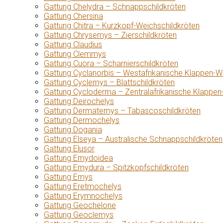
Gattung Chelydra – Schnappschildkröten
Gattung Chersina
Gattung Chitra – Kurzkopf-Weichschildkröten
Gattung Chrysemys – Zierschildkröten
Gattung Claudius
Gattung Clemmys
Gattung Cuora – Scharnierschildkröten
Gattung Cyclanorbis – Westafrikanische Klappen-W
Gattung Cyclemys – Blattschildkröten
Gattung Cycloderma – Zentralafrikanische Klappen
Gattung Deirochelys
Gattung Dermatemys – Tabascoschildkröten
Gattung Dermochelys
Gattung Dogania
Gattung Elseya – Australische Schnappschildkröten
Gattung Elusor
Gattung Emydoidea
Gattung Emydura – Spitzkopfschildkröten
Gattung Emys
Gattung Eretmochelys
Gattung Erymnochelys
Gattung Geochelone
Gattung Geoclemys