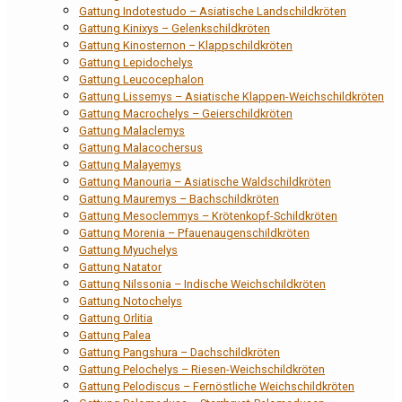
Gattung Indotestudo – Asiatische Landschildkröten
Gattung Kinixys – Gelenkschildkröten
Gattung Kinosternon – Klappschildkröten
Gattung Lepidochelys
Gattung Leucocephalon
Gattung Lissemys – Asiatische Klappen-Weichschildkröten
Gattung Macrochelys – Geierschildkröten
Gattung Malaclemys
Gattung Malacochersus
Gattung Malayemys
Gattung Manouria – Asiatische Waldschildkröten
Gattung Mauremys – Bachschildkröten
Gattung Mesoclemmys – Krötenkopf-Schildkröten
Gattung Morenia – Pfauenaugenschildkröten
Gattung Myuchelys
Gattung Natator
Gattung Nilssonia – Indische Weichschildkröten
Gattung Notochelys
Gattung Orlitia
Gattung Palea
Gattung Pangshura – Dachschildkröten
Gattung Pelochelys – Riesen-Weichschildkröten
Gattung Pelodiscus – Fernöstliche Weichschildkröten