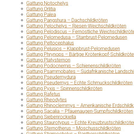
Gattung Notochelys
Gattung Orlitia
Gattung Palea
Gattung Pangshura – Dachschildkröten
Gattung Pelochelys – Riesen-Weichschildkröten
Gattung Pelodiscus – Fernöstliche Weichschildkröt
Gattung Pelomedusa – Starrbrust-Pelomedusen
Gattung Peltocephalus
Gattung Pelusios – Klappbrust-Pelomedusen
Gattung Phrynops – Bärtige Krötenkopf-Schildkröt
Gattung Platysternon
Gattung Podocnemis – Schienenschildkröten
Gattung Psammobates – Südafrikanische Landschi
Gattung Pseudemydura
Gattung Pseudemys – Echte Schmuckschildkröten
Gattung Pyxis – Spinnenschildkröten
Gattung Rafetus
Gattung Rheodytes
Gattung Rhinoclemmys – Amerikanische Erdschildk
Gattung Sacalia – Pfauenaugen-Sumpfschildkröten
Gattung Siebenrockiella
Gattung Staurotypus – Echte Kreuzbrustschildkröte
Gattung Sternotherus – Moschusschildkröten
Gattung Stigmochelys – Pantherschildkröten