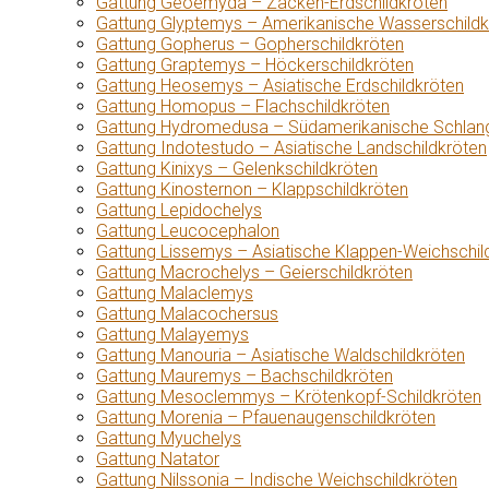
Gattung Geoemyda – Zacken-Erdschildkröten
Gattung Glyptemys – Amerikanische Wasserschildk
Gattung Gopherus – Gopherschildkröten
Gattung Graptemys – Höckerschildkröten
Gattung Heosemys – Asiatische Erdschildkröten
Gattung Homopus – Flachschildkröten
Gattung Hydromedusa – Südamerikanische Schlang
Gattung Indotestudo – Asiatische Landschildkröten
Gattung Kinixys – Gelenkschildkröten
Gattung Kinosternon – Klappschildkröten
Gattung Lepidochelys
Gattung Leucocephalon
Gattung Lissemys – Asiatische Klappen-Weichschil
Gattung Macrochelys – Geierschildkröten
Gattung Malaclemys
Gattung Malacochersus
Gattung Malayemys
Gattung Manouria – Asiatische Waldschildkröten
Gattung Mauremys – Bachschildkröten
Gattung Mesoclemmys – Krötenkopf-Schildkröten
Gattung Morenia – Pfauenaugenschildkröten
Gattung Myuchelys
Gattung Natator
Gattung Nilssonia – Indische Weichschildkröten