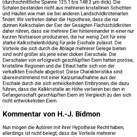
(durchschnittliche Spanne 125.1 bis 148.3 µm dick). Die
Schalen bestanden nicht aus mehreren kristallinen Schichten
und Häuten wie man sie bei anderen Landschildkrötenarten
findet. Wir vertreten daher die Hypothese, dass die nur
dünnen Kalkschalen der Eier der Gesägten Flachschildkröten
daher rühren, dass sie mehrere Eier hintereinander in einer nur
kurzen Nistsaison produzieren, die nur wenig Zeit für eine
starke Kalkschalenbildung für jede Eischale zulässt. Die
Vorteile die sich durch die Ablage mehrerer Gelege bieten
sind wohl größer als jene einer dicken Eierschale. Die
Eierschalen von erfolgreich geschlüpften Eiern hatten poröse,
kristalline Regionen und die Eihaut hatte sich von der
verkalkten Eischale abgelöst. Diese Charakteristika sind
übereinstimmend mit einer Kalziumaufnahme aus der
Eischale durch die sich entwickelnden Embryonen, die dazu
führen, dass die Kalkkristalle an Höhe verlieren bei den in
Gefangenschaft geschlüpften Eiern im Vergleich zu den sich
nicht entwickelnden Eiern.
Kommentar von H.-J. Bidmon
Nun mögen die Autoren mit ihrer Hypothese Recht haben,
allerdings ist nicht belegt, dass die Vorteile mehrerer