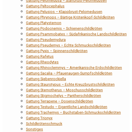
Gattung Pelomedusa – Starrbrust-Pelomedusen
Gattung Peltocephalus
Gattung Pelusios – Klappbrust-Pelomedusen
Gattung Phrynops – Bärtige Krötenkopf-Schildkröten
Gattung Platysternon
Gattung Podocnemis – Schienenschildkröten
Gattung Psammobates – Südafrikanische Landschildkröten
Gattung Pseudemydura
Gattung Pseudemys – Echte Schmuckschildkröten
Gattung Pyxis – Spinnenschildkröten
Gattung Rafetus
Gattung Rheodytes
Gattung Rhinoclemmys – Amerikanische Erdschildkröten
Gattung Sacalia – Pfauenaugen-Sumpfschildkröten
Gattung Siebenrockiella
Gattung Staurotypus – Echte Kreuzbrustschildkröten
Gattung Sternotherus – Moschusschildkröten
Gattung Stigmochelys – Pantherschildkröten
Gattung Terrapene – Dosenschildkröten
Gattung Testudo – Eigentliche Landschildkröten
Gattung Trachemys – Buchstaben-Schmuckschildkröten
Gattung Trionyx
Schildkrötenschmuck
Sonstiges