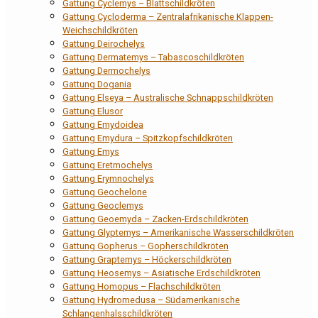
Gattung Cyclemys – Blattschildkröten
Gattung Cycloderma – Zentralafrikanische Klappen-
Weichschildkröten
Gattung Deirochelys
Gattung Dermatemys – Tabascoschildkröten
Gattung Dermochelys
Gattung Dogania
Gattung Elseya – Australische Schnappschildkröten
Gattung Elusor
Gattung Emydoidea
Gattung Emydura – Spitzkopfschildkröten
Gattung Emys
Gattung Eretmochelys
Gattung Erymnochelys
Gattung Geochelone
Gattung Geoclemys
Gattung Geoemyda – Zacken-Erdschildkröten
Gattung Glyptemys – Amerikanische Wasserschildkröten
Gattung Gopherus – Gopherschildkröten
Gattung Graptemys – Höckerschildkröten
Gattung Heosemys – Asiatische Erdschildkröten
Gattung Homopus – Flachschildkröten
Gattung Hydromedusa – Südamerikanische
Schlangenhalsschildkröten