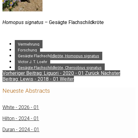
Homopus signatus
– Gesägte Flachschildkröte
Vermehrung
Forschung
Gesägte Flachschildkröte, Homopus signatus
Victor J. T. Loehr
Gesägte Flachschildkröte, Chersobius signatus
Vorheriger Beitrag: Liguori - 2020 - 01
Zurück
Nächster
Beitrag: Lewis - 2018 - 01
Weiter
Neueste Abstracts
White - 2026 - 01
Hilton - 2024 - 01
Duran - 2024 - 01