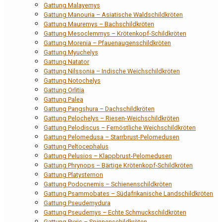
Gattung Malayemys
Gattung Manouria – Asiatische Waldschildkröten
Gattung Mauremys – Bachschildkröten
Gattung Mesoclemmys – Krötenkopf-Schildkröten
Gattung Morenia – Pfauenaugenschildkröten
Gattung Myuchelys
Gattung Natator
Gattung Nilssonia – Indische Weichschildkröten
Gattung Notochelys
Gattung Orlitia
Gattung Palea
Gattung Pangshura – Dachschildkröten
Gattung Pelochelys – Riesen-Weichschildkröten
Gattung Pelodiscus – Fernöstliche Weichschildkröten
Gattung Pelomedusa – Starrbrust-Pelomedusen
Gattung Peltocephalus
Gattung Pelusios – Klappbrust-Pelomedusen
Gattung Phrynops – Bärtige Krötenkopf-Schildkröten
Gattung Platysternon
Gattung Podocnemis – Schienenschildkröten
Gattung Psammobates – Südafrikanische Landschildkröten
Gattung Pseudemydura
Gattung Pseudemys – Echte Schmuckschildkröten
Gattung Pyxis – Spinnenschildkröten