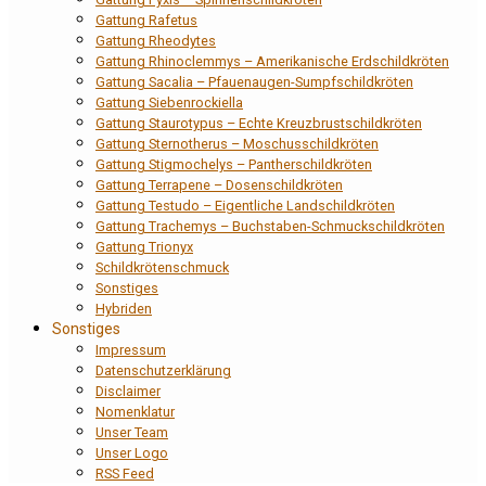
Gattung Rafetus
Gattung Rheodytes
Gattung Rhinoclemmys – Amerikanische Erdschildkröten
Gattung Sacalia – Pfauenaugen-Sumpfschildkröten
Gattung Siebenrockiella
Gattung Staurotypus – Echte Kreuzbrustschildkröten
Gattung Sternotherus – Moschusschildkröten
Gattung Stigmochelys – Pantherschildkröten
Gattung Terrapene – Dosenschildkröten
Gattung Testudo – Eigentliche Landschildkröten
Gattung Trachemys – Buchstaben-Schmuckschildkröten
Gattung Trionyx
Schildkrötenschmuck
Sonstiges
Hybriden
Sonstiges
Impressum
Datenschutzerklärung
Disclaimer
Nomenklatur
Unser Team
Unser Logo
RSS Feed