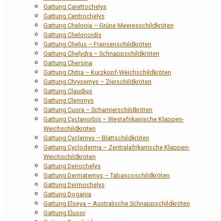
Gattung Carettochelys
Gattung Centrochelys
Gattung Chelonia – Grüne Meeresschildkröten
Gattung Chelonoidis
Gattung Chelus – Fransenschildkröten
Gattung Chelydra – Schnappschildkröten
Gattung Chersina
Gattung Chitra – Kurzkopf-Weichschildkröten
Gattung Chrysemys – Zierschildkröten
Gattung Claudius
Gattung Clemmys
Gattung Cuora – Scharnierschildkröten
Gattung Cyclanorbis – Westafrikanische Klappen-
Weichschildkröten
Gattung Cyclemys – Blattschildkröten
Gattung Cycloderma – Zentralafrikanische Klappen-
Weichschildkröten
Gattung Deirochelys
Gattung Dermatemys – Tabascoschildkröten
Gattung Dermochelys
Gattung Dogania
Gattung Elseya – Australische Schnappschildkröten
Gattung Elusor