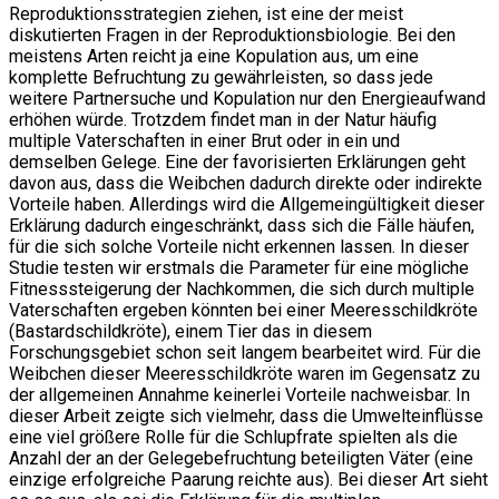
Reproduktionsstrategien ziehen, ist eine der meist
diskutierten Fragen in der Reproduktionsbiologie. Bei den
meistens Arten reicht ja eine Kopulation aus, um eine
komplette Befruchtung zu gewährleisten, so dass jede
weitere Partnersuche und Kopulation nur den Energieaufwand
erhöhen würde. Trotzdem findet man in der Natur häufig
multiple Vaterschaften in einer Brut oder in ein und
demselben Gelege. Eine der favorisierten Erklärungen geht
davon aus, dass die Weibchen dadurch direkte oder indirekte
Vorteile haben. Allerdings wird die Allgemeingültigkeit dieser
Erklärung dadurch eingeschränkt, dass sich die Fälle häufen,
für die sich solche Vorteile nicht erkennen lassen. In dieser
Studie testen wir erstmals die Parameter für eine mögliche
Fitnesssteigerung der Nachkommen, die sich durch multiple
Vaterschaften ergeben könnten bei einer Meeresschildkröte
(Bastardschildkröte), einem Tier das in diesem
Forschungsgebiet schon seit langem bearbeitet wird. Für die
Weibchen dieser Meeresschildkröte waren im Gegensatz zu
der allgemeinen Annahme keinerlei Vorteile nachweisbar. In
dieser Arbeit zeigte sich vielmehr, dass die Umwelteinflüsse
eine viel größere Rolle für die Schlupfrate spielten als die
Anzahl der an der Gelegebefruchtung beteiligten Väter (eine
einzige erfolgreiche Paarung reichte aus). Bei dieser Art sieht