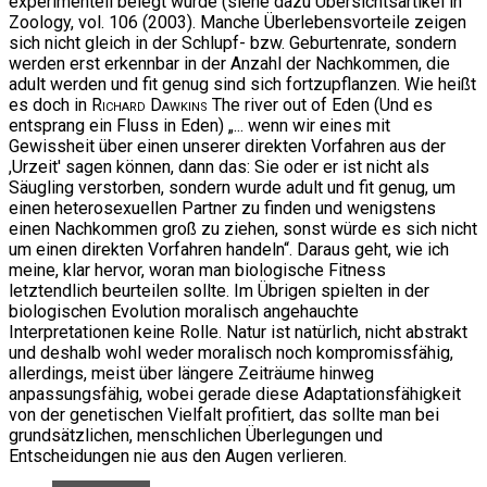
experimentell belegt wurde (siehe dazu Übersichtsartikel in
Zoology, vol. 106 (2003). Manche Überlebensvorteile zeigen
sich nicht gleich in der Schlupf- bzw. Geburtenrate, sondern
werden erst erkennbar in der Anzahl der Nachkommen, die
adult werden und fit genug sind sich fortzupflanzen. Wie heißt
es doch in
Richard Dawkins
The river out of Eden (Und es
entsprang ein Fluss in Eden) „... wenn wir eines mit
Gewissheit über einen unserer direkten Vorfahren aus der
,Urzeit' sagen können, dann das: Sie oder er ist nicht als
Säugling verstorben, sondern wurde adult und fit genug, um
einen heterosexuellen Partner zu finden und wenigstens
einen Nachkommen groß zu ziehen, sonst würde es sich nicht
um einen direkten Vorfahren handeln“. Daraus geht, wie ich
meine, klar hervor, woran man biologische Fitness
letztendlich beurteilen sollte. Im Übrigen spielten in der
biologischen Evolution moralisch angehauchte
Interpretationen keine Rolle. Natur ist natürlich, nicht abstrakt
und deshalb wohl weder moralisch noch kompromissfähig,
allerdings, meist über längere Zeiträume hinweg
anpassungsfähig, wobei gerade diese Adaptationsfähigkeit
von der genetischen Vielfalt profitiert, das sollte man bei
grundsätzlichen, menschlichen Überlegungen und
Entscheidungen nie aus den Augen verlieren.