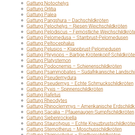
Gattung Notochelys
Gattung Orlitia
Gattung Palea
Gattung Pangshura – Dachschildkröten
Gattung Pelochelys – Riesen-Weichschildkröten
Gattung Pelodiscus – Fernöstliche Weichschildkröt
Gattung Pelomedusa – Starrbrust-Pelomedusen
Gattung Peltocephalus
Gattung Pelusios – Klappbrust-Pelomedusen
Gattung Phrynops – Bärtige Krötenkopf-Schildkröt
Gattung Platysternon
Gattung Podocnemis – Schienenschildkröten
Gattung Psammobates – Südafrikanische Landschi
Gattung Pseudemydura
Gattung Pseudemys – Echte Schmuckschildkröten
Gattung Pyxis – Spinnenschildkröten
Gattung Rafetus
Gattung Rheodytes
Gattung Rhinoclemmys – Amerikanische Erdschildk
Gattung Sacalia – Pfauenaugen-Sumpfschildkröten
Gattung Siebenrockiella
Gattung Staurotypus – Echte Kreuzbrustschildkröte
Gattung Sternotherus – Moschusschildkröten
Gattung Stigmochelys – Pantherschildkröten