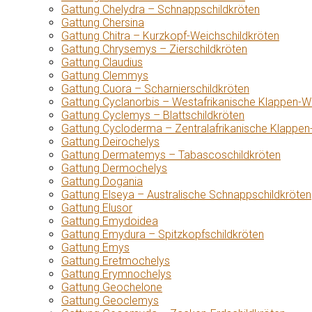
Gattung Chelydra – Schnappschildkröten
Gattung Chersina
Gattung Chitra – Kurzkopf-Weichschildkröten
Gattung Chrysemys – Zierschildkröten
Gattung Claudius
Gattung Clemmys
Gattung Cuora – Scharnierschildkröten
Gattung Cyclanorbis – Westafrikanische Klappen-W
Gattung Cyclemys – Blattschildkröten
Gattung Cycloderma – Zentralafrikanische Klappen
Gattung Deirochelys
Gattung Dermatemys – Tabascoschildkröten
Gattung Dermochelys
Gattung Dogania
Gattung Elseya – Australische Schnappschildkröten
Gattung Elusor
Gattung Emydoidea
Gattung Emydura – Spitzkopfschildkröten
Gattung Emys
Gattung Eretmochelys
Gattung Erymnochelys
Gattung Geochelone
Gattung Geoclemys