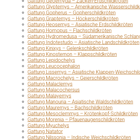
Gattung Geoemyda – Zacken-Erdschildkröten
Gattung Glyptemys – Amerikanische Wasserschildk
Gattung Gopherus – Gopherschildkröten
Gattung Graptemys – Höckerschildkröten
Gattung Heosemys – Asiatische Erdschildkröten
Gattung Homopus – Flachschildkröten
Gattung Hydromedusa – Südamerikanische Schlang
Gattung Indotestudo – Asiatische Landschildkröten
Gattung Kinixys – Gelenkschildkröten
Gattung Kinosternon – Klappschildkröten
Gattung Lepidochelys
Gattung Leucocephalon
Gattung Lissemys – Asiatische Klappen-Weichschil
Gattung Macrochelys – Geierschildkröten
Gattung Malaclemys
Gattung Malacochersus
Gattung Malayemys
Gattung Manouria – Asiatische Waldschildkröten
Gattung Mauremys – Bachschildkröten
Gattung Mesoclemmys – Krötenkopf-Schildkröten
Gattung Morenia – Pfauenaugenschildkröten
Gattung Myuchelys
Gattung Natator
Gattung Nilssonia – Indische Weichschildkröten