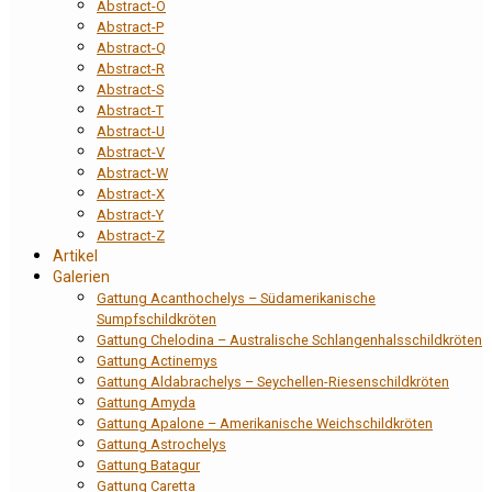
Abstract-O
Abstract-P
Abstract-Q
Abstract-R
Abstract-S
Abstract-T
Abstract-U
Abstract-V
Abstract-W
Abstract-X
Abstract-Y
Abstract-Z
Artikel
Galerien
Gattung Acanthochelys – Südamerikanische
Sumpfschildkröten
Gattung Chelodina – Australische Schlangenhalsschildkröten
Gattung Actinemys
Gattung Aldabrachelys – Seychellen-Riesenschildkröten
Gattung Amyda
Gattung Apalone – Amerikanische Weichschildkröten
Gattung Astrochelys
Gattung Batagur
Gattung Caretta