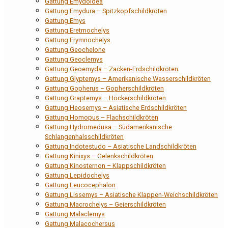
Gattung Emydoidea
Gattung Emydura – Spitzkopfschildkröten
Gattung Emys
Gattung Eretmochelys
Gattung Erymnochelys
Gattung Geochelone
Gattung Geoclemys
Gattung Geoemyda – Zacken-Erdschildkröten
Gattung Glyptemys – Amerikanische Wasserschildkröten
Gattung Gopherus – Gopherschildkröten
Gattung Graptemys – Höckerschildkröten
Gattung Heosemys – Asiatische Erdschildkröten
Gattung Homopus – Flachschildkröten
Gattung Hydromedusa – Südamerikanische
Schlangenhalsschildkröten
Gattung Indotestudo – Asiatische Landschildkröten
Gattung Kinixys – Gelenkschildkröten
Gattung Kinosternon – Klappschildkröten
Gattung Lepidochelys
Gattung Leucocephalon
Gattung Lissemys – Asiatische Klappen-Weichschildkröten
Gattung Macrochelys – Geierschildkröten
Gattung Malaclemys
Gattung Malacochersus