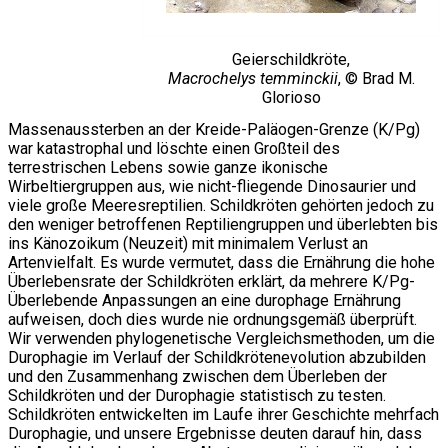
Geierschildkröte,
Macrochelys temminckii
, © Brad M.
Glorioso
Massenaussterben an der Kreide-Paläogen-Grenze (K/Pg)
war katastrophal und löschte einen Großteil des
terrestrischen Lebens sowie ganze ikonische
Wirbeltiergruppen aus, wie nicht-fliegende Dinosaurier und
viele große Meeresreptilien. Schildkröten gehörten jedoch zu
den weniger betroffenen Reptiliengruppen und überlebten bis
ins Känozoikum (Neuzeit) mit minimalem Verlust an
Artenvielfalt. Es wurde vermutet, dass die Ernährung die hohe
Überlebensrate der Schildkröten erklärt, da mehrere K/Pg-
Überlebende Anpassungen an eine durophage Ernährung
aufweisen, doch dies wurde nie ordnungsgemäß überprüft.
Wir verwenden phylogenetische Vergleichsmethoden, um die
Durophagie im Verlauf der Schildkrötenevolution abzubilden
und den Zusammenhang zwischen dem Überleben der
Schildkröten und der Durophagie statistisch zu testen.
Schildkröten entwickelten im Laufe ihrer Geschichte mehrfach
Durophagie, und unsere Ergebnisse deuten darauf hin, dass