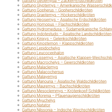
Gattung Geoemyda – Zacken-Erdschildkröten
Gattung Glyptemys – Amerikanische Wasserschildk
Gattung Gopherus – Gopherschildkröten
Gattung Graptemys – Höckerschildkröten
Gattung Heosemys – Asiatische Erdschildkröten
Gattung Homopus – Flachschildkröten
Gattung Hydromedusa – Südamerikanische Schlang
Gattung Indotestudo – Asiatische Landschildkröten
Gattung Kinixys – Gelenkschildkröten
Gattung Kinosternon – Klappschildkröten
Gattung Lepidochelys
Gattung Leucocephalon
Gattung Lissemys – Asiatische Klappen-Weichschil
Gattung Macrochelys – Geierschildkröten
Gattung Malaclemys
Gattung Malacochersus
Gattung Malayemys
Gattung Manouria – Asiatische Waldschildkröten
Gattung Mauremys – Bachschildkröten
Gattung Mesoclemmys – Krötenkopf-Schildkröten
Gattung Morenia – Pfauenaugenschildkröten
Gattung Myuchelys
Gattung Natator
Gattung Nilssonia – Indische Weichschildkröten