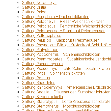
Gattung Notochelys
Gattung Orlitia
Gattung Palea
Gattung Pangshura – Dachschildkröten
Gattung Pelochelys – Riesen-Weichschildkröten
Gattung Pelodiscus – Fernöstliche Weichschildkröt
Gattung Pelomedusa – Starrbrust-Pelomedusen
Gattung Peltocephalus
Gattung Pelusios – Klappbrust-Pelomedusen
Gattung Phrynops – Bärtige Krötenkopf-Schildkröt
Gattung Platysternon
Gattung Podocnemis – Schienenschildkröten
Gattung Psammobates – Südafrikanische Landschi
Gattung Pseudemydura
Gattung Pseudemys – Echte Schmuckschildkröten
Gattung Pyxis – Spinnenschildkröten
Gattung Rafetus
Gattung Rheodytes
Gattung Rhinoclemmys – Amerikanische Erdschildk
Gattung Sacalia – Pfauenaugen-Sumpfschildkröten
Gattung Siebenrockiella
Gattung Staurotypus – Echte Kreuzbrustschildkröte
Gattung Sternotherus – Moschusschildkröten
Gattung Stigmochelys – Pantherschildkröten