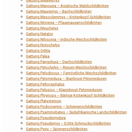
Gattung Malayemys
Gattung Manouria – Asiatische Waldschildkröten
Gattung Mauremys – Bachschildkröten
Gattung Mesoclemmys – Krötenkopf-Schildkröten
Gattung Morenia – Pfauenaugenschildkröten
Gattung Myuchelys
Gattung Natator
Gattung Nilssonia – Indische Weichschildkröten
Gattung Notochelys
Gattung Orlitia
Gattung Palea
Gattung Pangshura – Dachschildkröten
Gattung Pelochelys – Riesen-Weichschildkröten
Gattung Pelodiscus – Fernöstliche Weichschildkröten
Gattung Pelomedusa – Starrbrust-Pelomedusen
Gattung Peltocephalus
Gattung Pelusios – Klappbrust-Pelomedusen
Gattung Phrynops – Bärtige Krötenkopf-Schildkröten
Gattung Platysternon
Gattung Podocnemis – Schienenschildkröten
Gattung Psammobates – Südafrikanische Landschildkröten
Gattung Pseudemydura
Gattung Pseudemys – Echte Schmuckschildkröten
Gattung Pyxis – Spinnenschildkröten