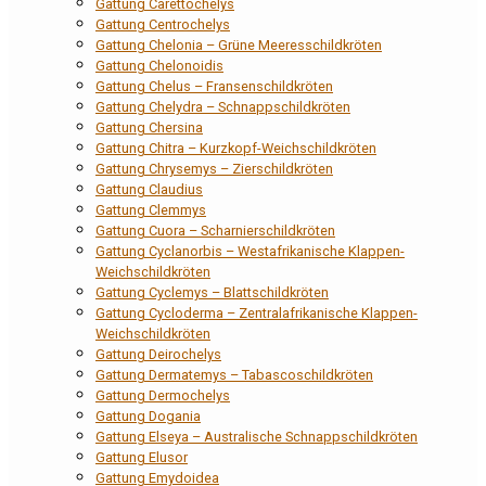
Gattung Carettochelys
Gattung Centrochelys
Gattung Chelonia – Grüne Meeresschildkröten
Gattung Chelonoidis
Gattung Chelus – Fransenschildkröten
Gattung Chelydra – Schnappschildkröten
Gattung Chersina
Gattung Chitra – Kurzkopf-Weichschildkröten
Gattung Chrysemys – Zierschildkröten
Gattung Claudius
Gattung Clemmys
Gattung Cuora – Scharnierschildkröten
Gattung Cyclanorbis – Westafrikanische Klappen-
Weichschildkröten
Gattung Cyclemys – Blattschildkröten
Gattung Cycloderma – Zentralafrikanische Klappen-
Weichschildkröten
Gattung Deirochelys
Gattung Dermatemys – Tabascoschildkröten
Gattung Dermochelys
Gattung Dogania
Gattung Elseya – Australische Schnappschildkröten
Gattung Elusor
Gattung Emydoidea