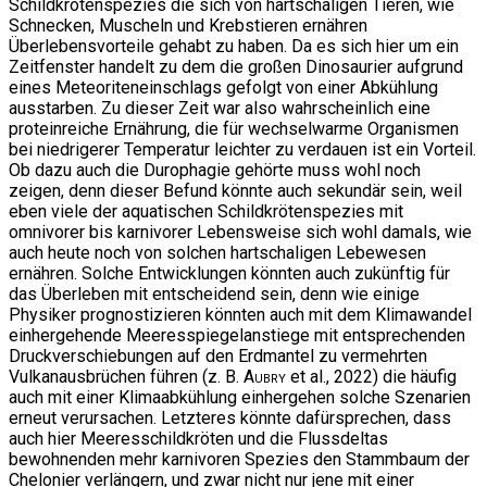
Schildkrötenspezies die sich von hartschaligen Tieren, wie
Schnecken, Muscheln und Krebstieren ernähren
Überlebensvorteile gehabt zu haben. Da es sich hier um ein
Zeitfenster handelt zu dem die großen Dinosaurier aufgrund
eines Meteoriteneinschlags gefolgt von einer Abkühlung
ausstarben. Zu dieser Zeit war also wahrscheinlich eine
proteinreiche Ernährung, die für wechselwarme Organismen
bei niedrigerer Temperatur leichter zu verdauen ist ein Vorteil.
Ob dazu auch die Durophagie gehörte muss wohl noch
zeigen, denn dieser Befund könnte auch sekundär sein, weil
eben viele der aquatischen Schildkrötenspezies mit
omnivorer bis karnivorer Lebensweise sich wohl damals, wie
auch heute noch von solchen hartschaligen Lebewesen
ernähren. Solche Entwicklungen könnten auch zukünftig für
das Überleben mit entscheidend sein, denn wie einige
Physiker prognostizieren könnten auch mit dem Klimawandel
einhergehende Meeresspiegelanstiege mit entsprechenden
Druckverschiebungen auf den Erdmantel zu vermehrten
Vulkanausbrüchen führen (z. B.
Aubry
et al., 2022) die häufig
auch mit einer Klimaabkühlung einhergehen solche Szenarien
erneut verursachen. Letzteres könnte dafürsprechen, dass
auch hier Meeresschildkröten und die Flussdeltas
bewohnenden mehr karnivoren Spezies den Stammbaum der
Chelonier verlängern, und zwar nicht nur jene mit einer