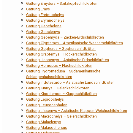
Gattung Emydura – Spitzkopfschildkröten
Gattung Emys
Gattung Eretmochelys
Gattung Erymnochelys
Gattung Geochelone
Gattung Geoclemys
Gattung Geoemyda – Zacken-Erdschildkröten
Gattung Glyptemys – Amerikanische Wasserschildkröten
Gattung Gopherus – Gopherschildkröten
Gattung Graptemys – Höckerschildkröten
Gattung Heosemys – Asiatische Erdschildkröten
Gattung Homopus – Flachschildkröten
Gattung Hydromedusa – Südamerikanische
Schlangenhalsschildkröten
Gattung Indotestudo – Asiatische Landschildkröten
Gattung Kinixys – Gelenkschildkröten
Gattung Kinosternon – Klappschildkröten
Gattung Lepidochelys
Gattung Leucocephalon
Gattung Lissemys – Asiatische Klappen-Weichschildkröten
Gattung Macrochelys – Geierschildkröten
Gattung Malaclemys
Gattung Malacochersus