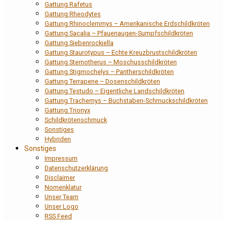
Gattung Rafetus
Gattung Rheodytes
Gattung Rhinoclemmys – Amerikanische Erdschildkröten
Gattung Sacalia – Pfauenaugen-Sumpfschildkröten
Gattung Siebenrockiella
Gattung Staurotypus – Echte Kreuzbrustschildkröten
Gattung Sternotherus – Moschusschildkröten
Gattung Stigmochelys – Pantherschildkröten
Gattung Terrapene – Dosenschildkröten
Gattung Testudo – Eigentliche Landschildkröten
Gattung Trachemys – Buchstaben-Schmuckschildkröten
Gattung Trionyx
Schildkrötenschmuck
Sonstiges
Hybriden
Sonstiges
Impressum
Datenschutzerklärung
Disclaimer
Nomenklatur
Unser Team
Unser Logo
RSS Feed