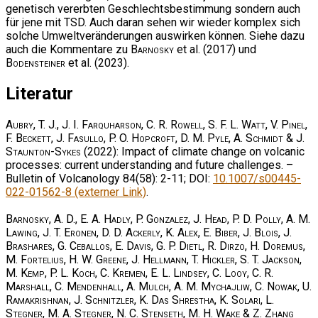
genetisch vererbten Geschlechtsbestimmung sondern auch
für jene mit TSD. Auch daran sehen wir wieder komplex sich
solche Umweltveränderungen auswirken können. Siehe dazu
auch die Kommentare zu
Barnosky
et al. (2017) und
Bodensteiner
et al. (2023).
Literatur
Aubry, T. J., J. I. Farquharson, C. R. Rowell, S. F. L. Watt, V. Pinel,
F. Beckett, J. Fasullo, P. O. Hopcroft, D. M. Pyle, A. Schmidt & J.
Staunton-Sykes
(2022): Impact of climate change on volcanic
processes: current understanding and future challenges. –
Bulletin of Volcanology 84(58): 2-11; DOI:
10.1007/s00445-
022-01562-8 (externer Link)
.
Barnosky, A. D., E. A. Hadly, P. Gonzalez, J. Head, P. D. Polly, A. M.
Lawing, J. T. Eronen, D. D. Ackerly, K. Alex, E. Biber, J. Blois, J.
Brashares, G. Ceballos, E. Davis, G. P. Dietl, R. Dirzo, H. Doremus,
M. Fortelius, H. W. Greene, J. Hellmann, T. Hickler, S. T. Jackson,
M. Kemp, P. L. Koch, C. Kremen, E. L. Lindsey, C. Looy, C. R.
Marshall, C. Mendenhall, A. Mulch, A. M. Mychajliw, C. Nowak, U.
Ramakrishnan, J. Schnitzler, K. Das Shrestha, K. Solari, L.
Stegner, M. A. Stegner, N. C. Stenseth, M. H. Wake & Z. Zhang