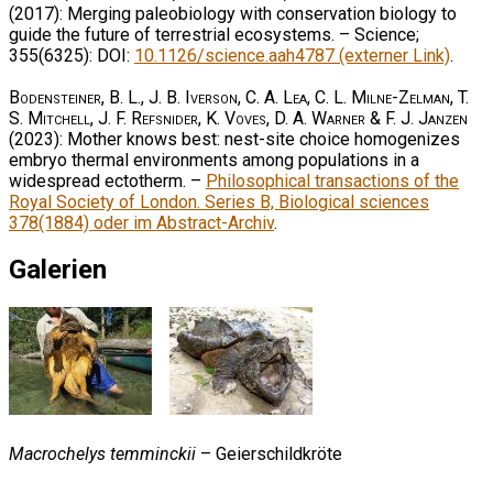
(2017): Merging paleobiology with conservation biology to
guide the future of terrestrial ecosystems. – Science;
355(6325): DOI:
10.1126/science.aah4787 (externer Link)
.
Bodensteiner, B. L., J. B. Iverson, C. A. Lea, C. L. Milne-Zelman, T.
S. Mitchell, J. F. Refsnider, K. Voves, D. A. Warner & F. J. Janzen
(2023): Mother knows best: nest-site choice homogenizes
embryo thermal environments among populations in a
widespread ectotherm. –
Philosophical transactions of the
Royal Society of London. Series B, Biological sciences
378(1884) oder im Abstract-Archiv
.
Galerien
Macrochelys temminckii
– Geierschildkröte