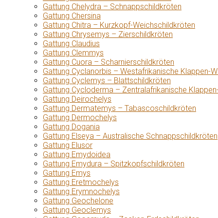
Gattung Chelydra – Schnappschildkröten
Gattung Chersina
Gattung Chitra – Kurzkopf-Weichschildkröten
Gattung Chrysemys – Zierschildkröten
Gattung Claudius
Gattung Clemmys
Gattung Cuora – Scharnierschildkröten
Gattung Cyclanorbis – Westafrikanische Klappen-W
Gattung Cyclemys – Blattschildkröten
Gattung Cycloderma – Zentralafrikanische Klappen
Gattung Deirochelys
Gattung Dermatemys – Tabascoschildkröten
Gattung Dermochelys
Gattung Dogania
Gattung Elseya – Australische Schnappschildkröten
Gattung Elusor
Gattung Emydoidea
Gattung Emydura – Spitzkopfschildkröten
Gattung Emys
Gattung Eretmochelys
Gattung Erymnochelys
Gattung Geochelone
Gattung Geoclemys