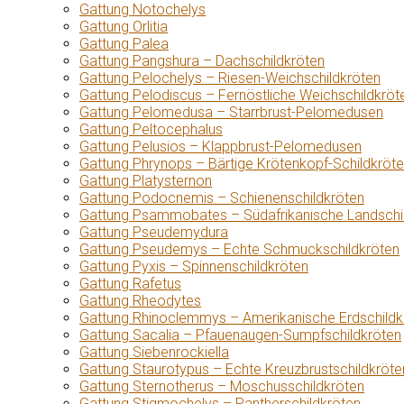
Gattung Notochelys
Gattung Orlitia
Gattung Palea
Gattung Pangshura – Dachschildkröten
Gattung Pelochelys – Riesen-Weichschildkröten
Gattung Pelodiscus – Fernöstliche Weichschildkröt
Gattung Pelomedusa – Starrbrust-Pelomedusen
Gattung Peltocephalus
Gattung Pelusios – Klappbrust-Pelomedusen
Gattung Phrynops – Bärtige Krötenkopf-Schildkröt
Gattung Platysternon
Gattung Podocnemis – Schienenschildkröten
Gattung Psammobates – Südafrikanische Landschi
Gattung Pseudemydura
Gattung Pseudemys – Echte Schmuckschildkröten
Gattung Pyxis – Spinnenschildkröten
Gattung Rafetus
Gattung Rheodytes
Gattung Rhinoclemmys – Amerikanische Erdschildk
Gattung Sacalia – Pfauenaugen-Sumpfschildkröten
Gattung Siebenrockiella
Gattung Staurotypus – Echte Kreuzbrustschildkröte
Gattung Sternotherus – Moschusschildkröten
Gattung Stigmochelys – Pantherschildkröten