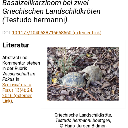
Basalzellkarzinom bei zwei
Griechischen Landschildkröten
(
Testudo hermanni
).
DOI:
10.1177/1040638716668560 (externer Link)
Literatur
Abstract und
Kommentar stehen
in der Rubrik
Wissenschaft im
Fokus
in
Schildkröten im
Fokus
13(4): 24,
2016 (externer
Link)
.
Griechische Landschildkröte,
Testudo hermanni boettgeri
,
© Hans-Jürgen Bidmon