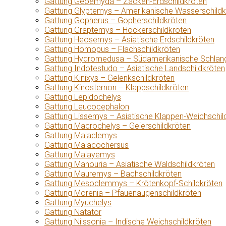
Gattung Geoemyda – Zacken-Erdschildkröten
Gattung Glyptemys – Amerikanische Wasserschildk
Gattung Gopherus – Gopherschildkröten
Gattung Graptemys – Höckerschildkröten
Gattung Heosemys – Asiatische Erdschildkröten
Gattung Homopus – Flachschildkröten
Gattung Hydromedusa – Südamerikanische Schlang
Gattung Indotestudo – Asiatische Landschildkröten
Gattung Kinixys – Gelenkschildkröten
Gattung Kinosternon – Klappschildkröten
Gattung Lepidochelys
Gattung Leucocephalon
Gattung Lissemys – Asiatische Klappen-Weichschil
Gattung Macrochelys – Geierschildkröten
Gattung Malaclemys
Gattung Malacochersus
Gattung Malayemys
Gattung Manouria – Asiatische Waldschildkröten
Gattung Mauremys – Bachschildkröten
Gattung Mesoclemmys – Krötenkopf-Schildkröten
Gattung Morenia – Pfauenaugenschildkröten
Gattung Myuchelys
Gattung Natator
Gattung Nilssonia – Indische Weichschildkröten