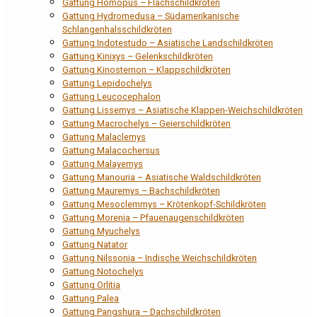
Gattung Homopus – Flachschildkröten
Gattung Hydromedusa – Südamerikanische
Schlangenhalsschildkröten
Gattung Indotestudo – Asiatische Landschildkröten
Gattung Kinixys – Gelenkschildkröten
Gattung Kinosternon – Klappschildkröten
Gattung Lepidochelys
Gattung Leucocephalon
Gattung Lissemys – Asiatische Klappen-Weichschildkröten
Gattung Macrochelys – Geierschildkröten
Gattung Malaclemys
Gattung Malacochersus
Gattung Malayemys
Gattung Manouria – Asiatische Waldschildkröten
Gattung Mauremys – Bachschildkröten
Gattung Mesoclemmys – Krötenkopf-Schildkröten
Gattung Morenia – Pfauenaugenschildkröten
Gattung Myuchelys
Gattung Natator
Gattung Nilssonia – Indische Weichschildkröten
Gattung Notochelys
Gattung Orlitia
Gattung Palea
Gattung Pangshura – Dachschildkröten