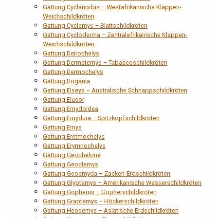
Gattung Cyclanorbis – Westafrikanische Klappen-
Weichschildkröten
Gattung Cyclemys – Blattschildkröten
Gattung Cycloderma – Zentralafrikanische Klappen-
Weichschildkröten
Gattung Deirochelys
Gattung Dermatemys – Tabascoschildkröten
Gattung Dermochelys
Gattung Dogania
Gattung Elseya – Australische Schnappschildkröten
Gattung Elusor
Gattung Emydoidea
Gattung Emydura – Spitzkopfschildkröten
Gattung Emys
Gattung Eretmochelys
Gattung Erymnochelys
Gattung Geochelone
Gattung Geoclemys
Gattung Geoemyda – Zacken-Erdschildkröten
Gattung Glyptemys – Amerikanische Wasserschildkröten
Gattung Gopherus – Gopherschildkröten
Gattung Graptemys – Höckerschildkröten
Gattung Heosemys – Asiatische Erdschildkröten