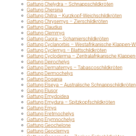
Gattung Chelydra – Schnappschildkröten
Gattung Chersina
Gattung Chitra – Kurzkopf-Weichschildkröten
Gattung Chrysemys – Zierschildkröten
Gattung Claudius
Gattung Clemmys
Gattung Cuora – Scharnierschildkröten
Gattung Cyclanorbis – Westafrikanische Klappen-W
Gattung Cyclemys – Blattschildkröten
Gattung Cycloderma – Zentralafrikanische Klappen
Gattung Deirochelys
Gattung Dermatemys – Tabascoschildkröten
Gattung Dermochelys
Gattung Dogania
Gattung Elseya – Australische Schnappschildkröten
Gattung Elusor
Gattung Emydoidea
Gattung Emydura – Spitzkopfschildkröten
Gattung Emys
Gattung Eretmochelys
Gattung Erymnochelys
Gattung Geochelone
Gattung Geoclemys