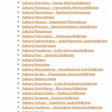
Gattung Pelochelys – Riesen-Weichschildkröten
Gattung Pelodiscus – Fernöstliche Weichschildkröten
Gattung Pelomedusa – Starrbrust-Pelomedusen
Gattung Peltocephalus
Gattung Pelusios – Klappbrust-Pelomedusen
Gattung Phrynops – Bärtige Krötenkopf-Schildkröten
Gattung Platysternon
Gattung Podocnemis – Schienenschildkröten
Gattung Psammobates – Südafrikanische Landschildkröten
Gattung Pseudemydura
Gattung Pseudemys – Echte Schmuckschildkröten
Gattung Pyxis – Spinnenschildkröten
Gattung Rafetus
Gattung Rheodytes
Gattung Rhinoclemmys – Amerikanische Erdschildkröten
Gattung Sacalia – Pfauenaugen-Sumpfschildkröten
Gattung Siebenrockiella
Gattung Staurotypus – Echte Kreuzbrustschildkröten
Gattung Sternotherus – Moschusschildkröten
Gattung Stigmochelys – Pantherschildkröten
Gattung Terrapene – Dosenschildkröten
Gattung Testudo – Eigentliche Landschildkröten
Gattung Trachemys – Buchstaben-Schmuckschildkröten