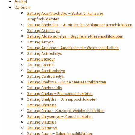
Artikel
Galerien
Gattung Acanthochelys – Südamerikanische
Sumpfschildkröten
Gattung Chelodina – Australische Schlangenhalsschildkröten
Gattung Actinemys
Gattung Aldabrachelys – Seychellen-Riesenschildkröten
Gattung Amyda
Gattung Apalone – Amerikanische Weichschildkröten
Gattung Astrochelys
Gattung Batagur
Gattung Caretta
Gattung Carettochelys
Gattung Centrochelys
Gattung Chelonia – Grüne Meeresschildkröten
Gattung Chelonoidis
Gattung Chelus – Fransenschildkröten
Gattung Chelydra – Schnappschildkröten
Gattung Chersina
Gattung Chitra – Kurzkopf-Weichschildkröten
Gattung Chrysemys – Zierschildkröten
Gattung Claudius
Gattung Clemmys
Gattung Cuora – Scharnierschildkröten