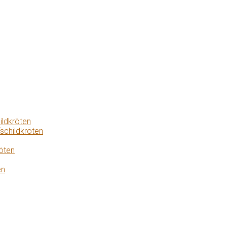
ildkröten
schildkröten
öten
en