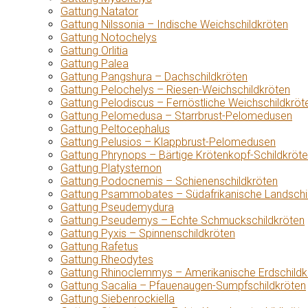
Gattung Natator
Gattung Nilssonia – Indische Weichschildkröten
Gattung Notochelys
Gattung Orlitia
Gattung Palea
Gattung Pangshura – Dachschildkröten
Gattung Pelochelys – Riesen-Weichschildkröten
Gattung Pelodiscus – Fernöstliche Weichschildkröt
Gattung Pelomedusa – Starrbrust-Pelomedusen
Gattung Peltocephalus
Gattung Pelusios – Klappbrust-Pelomedusen
Gattung Phrynops – Bärtige Krötenkopf-Schildkröt
Gattung Platysternon
Gattung Podocnemis – Schienenschildkröten
Gattung Psammobates – Südafrikanische Landschi
Gattung Pseudemydura
Gattung Pseudemys – Echte Schmuckschildkröten
Gattung Pyxis – Spinnenschildkröten
Gattung Rafetus
Gattung Rheodytes
Gattung Rhinoclemmys – Amerikanische Erdschildk
Gattung Sacalia – Pfauenaugen-Sumpfschildkröten
Gattung Siebenrockiella