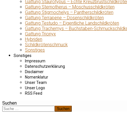
Gattung Staurotypus – Echte Kreuzbrustschildkröte
Gattung Sternotherus – Moschusschildkröten
Gattung Stigmochelys – Pantherschildkröten
Gattung Terrapene – Dosenschildkröten
Gattung Testudo – Eigentliche Landschildkröten
Gattung Trachemys – Buchstaben-Schmuckschildk
Gattung Trionyx
Hybriden
Schildkrötenschmuck
Sonstiges
Sonstiges
Impressum
Datenschutzerklärung
Disclaimer
Nomenklatur
Unser Team
Unser Logo
RSS Feed
Suchen
Suchen