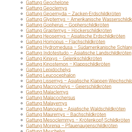
Gattung Geochelone
Gattung Geoclemys
Gattung Geoemyda – Zacken-Erdschildkröten
Gattung Glyptemys – Amerikanische Wasserschildk
Gattung Gopherus – Gopherschildkröten
Gattung Graptemys – Höckerschildkröten
Gattung Heosemys – Asiatische Erdschildkröten
Gattung Homopus – Flachschildkröten
Gattung Hydromedusa – Südamerikanische Schlang
Gattung Indotestudo – Asiatische Landschildkröten
Gattung Kinixys – Gelenkschildkröten
Gattung Kinosternon – Klappschildkröten
Gattung Lepidochelys
Gattung Leucocephalon
Gattung Lissemys – Asiatische Klappen-Weichschil
Gattung Macrochelys – Geierschildkröten
Gattung Malaclemys
Gattung Malacochersus
Gattung Malayemys
Gattung Manouria – Asiatische Waldschildkröten
Gattung Mauremys – Bachschildkröten
Gattung Mesoclemmys – Krötenkopf-Schildkröten
Gattung Morenia – Pfauenaugenschildkröten
Gattung Myuchelys