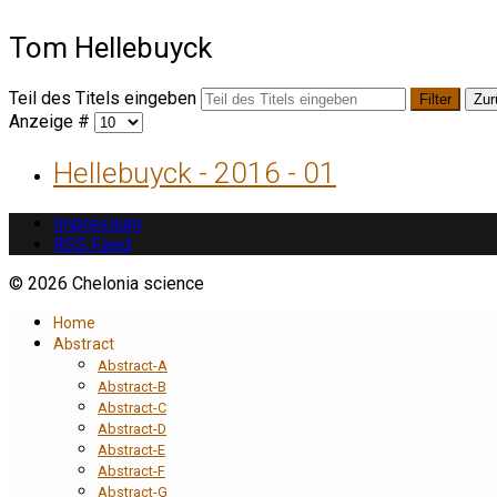
Tom Hellebuyck
Teil des Titels eingeben
Filter
Zur
Anzeige #
Hellebuyck - 2016 - 01
Impressum
RSS Feed
© 2026 Chelonia science
Home
Abstract
Abstract-A
Abstract-B
Abstract-C
Abstract-D
Abstract-E
Abstract-F
Abstract-G