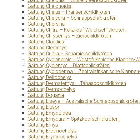
Gattung Chelonia – Grüne Meeresschildkröten
Gattung Chelonoidis
Gattung Chelus – Fransenschildkröten
Gattung Chelydra – Schnappschildkröten
Gattung Chersina
Gattung Chitra – Kurzkopf-Weichschildkröten
Gattung Chrysemys – Zierschildkröten
Gattung Claudius
Gattung Clemmys
Gattung Cuora – Scharnierschildkröten
Gattung Cyclanorbis – Westafrikanische Klappen-W
Gattung Cyclemys – Blattschildkröten
Gattung Cycloderma – Zentralafrikanische Klappen
Gattung Deirochelys
Gattung Dermatemys – Tabascoschildkröten
Gattung Dermochelys
Gattung Dogania
Gattung Elseya – Australische Schnappschildkröten
Gattung Elusor
Gattung Emydoidea
Gattung Emydura – Spitzkopfschildkröten
Gattung Emys
Gattung Eretmochelys
Gattung Erymnochelys