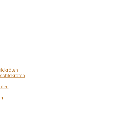
ildkröten
schildkröten
öten
en