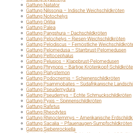
Gattung Natator
Gattung Nilssonia – Indische Weichschildkröten
Gattung Notochelys
Gattung Orlitia
Gattung Palea
Gattung Pangshura – Dachschildkröten
Gattung Pelochelys – Riesen-Weichschildkröten
Gattung Pelodiscus – Fernöstliche Weichschildkröt
Gattung Pelomedusa – Starrbrust-Pelomedusen
Gattung Peltocephalus
Gattung Pelusios – Klappbrust-Pelomedusen
Gattung Phrynops – Bärtige Krötenkopf-Schildkröt
Gattung Platysternon
Gattung Podocnemis – Schienenschildkröten
Gattung Psammobates – Südafrikanische Landschi
Gattung Pseudemydura
Gattung Pseudemys – Echte Schmuckschildkröten
Gattung Pyxis – Spinnenschildkröten
Gattung Rafetus
Gattung Rheodytes
Gattung Rhinoclemmys – Amerikanische Erdschildk
Gattung Sacalia – Pfauenaugen-Sumpfschildkröten
Gattung Siebenrockiella