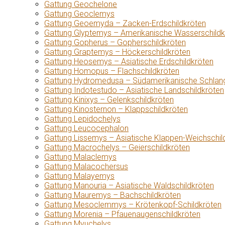
Gattung Geochelone
Gattung Geoclemys
Gattung Geoemyda – Zacken-Erdschildkröten
Gattung Glyptemys – Amerikanische Wasserschildk
Gattung Gopherus – Gopherschildkröten
Gattung Graptemys – Höckerschildkröten
Gattung Heosemys – Asiatische Erdschildkröten
Gattung Homopus – Flachschildkröten
Gattung Hydromedusa – Südamerikanische Schlang
Gattung Indotestudo – Asiatische Landschildkröten
Gattung Kinixys – Gelenkschildkröten
Gattung Kinosternon – Klappschildkröten
Gattung Lepidochelys
Gattung Leucocephalon
Gattung Lissemys – Asiatische Klappen-Weichschil
Gattung Macrochelys – Geierschildkröten
Gattung Malaclemys
Gattung Malacochersus
Gattung Malayemys
Gattung Manouria – Asiatische Waldschildkröten
Gattung Mauremys – Bachschildkröten
Gattung Mesoclemmys – Krötenkopf-Schildkröten
Gattung Morenia – Pfauenaugenschildkröten
Gattung Myuchelys