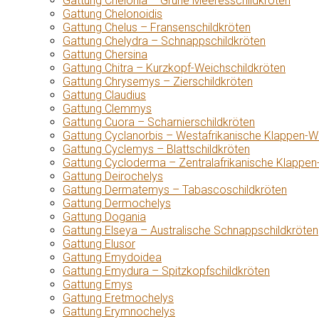
Gattung Chelonia – Grüne Meeresschildkröten
Gattung Chelonoidis
Gattung Chelus – Fransenschildkröten
Gattung Chelydra – Schnappschildkröten
Gattung Chersina
Gattung Chitra – Kurzkopf-Weichschildkröten
Gattung Chrysemys – Zierschildkröten
Gattung Claudius
Gattung Clemmys
Gattung Cuora – Scharnierschildkröten
Gattung Cyclanorbis – Westafrikanische Klappen-W
Gattung Cyclemys – Blattschildkröten
Gattung Cycloderma – Zentralafrikanische Klappen
Gattung Deirochelys
Gattung Dermatemys – Tabascoschildkröten
Gattung Dermochelys
Gattung Dogania
Gattung Elseya – Australische Schnappschildkröten
Gattung Elusor
Gattung Emydoidea
Gattung Emydura – Spitzkopfschildkröten
Gattung Emys
Gattung Eretmochelys
Gattung Erymnochelys