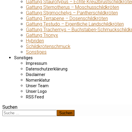
Gattung Staurotypus – Echte Kreuzbrustschildkröte
Gattung Sternotherus – Moschusschildkröten
Gattung Stigmochelys – Pantherschildkröten
Gattung Terrapene – Dosenschildkröten
Gattung Testudo – Eigentliche Landschildkröten
Gattung Trachemys – Buchstaben-Schmuckschildk
Gattung Trionyx
Hybriden
Schildkrötenschmuck
Sonstiges
Sonstiges
Impressum
Datenschutzerklärung
Disclaimer
Nomenklatur
Unser Team
Unser Logo
RSS Feed
Suchen
Suchen