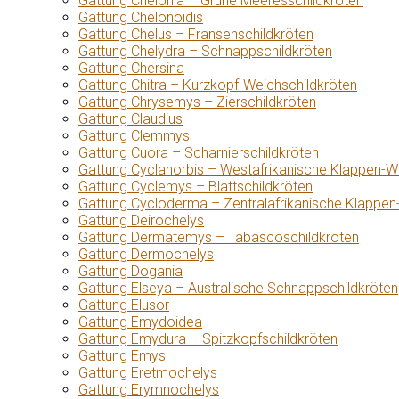
Gattung Chelonia – Grüne Meeresschildkröten
Gattung Chelonoidis
Gattung Chelus – Fransenschildkröten
Gattung Chelydra – Schnappschildkröten
Gattung Chersina
Gattung Chitra – Kurzkopf-Weichschildkröten
Gattung Chrysemys – Zierschildkröten
Gattung Claudius
Gattung Clemmys
Gattung Cuora – Scharnierschildkröten
Gattung Cyclanorbis – Westafrikanische Klappen-W
Gattung Cyclemys – Blattschildkröten
Gattung Cycloderma – Zentralafrikanische Klappen
Gattung Deirochelys
Gattung Dermatemys – Tabascoschildkröten
Gattung Dermochelys
Gattung Dogania
Gattung Elseya – Australische Schnappschildkröten
Gattung Elusor
Gattung Emydoidea
Gattung Emydura – Spitzkopfschildkröten
Gattung Emys
Gattung Eretmochelys
Gattung Erymnochelys