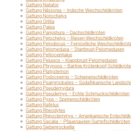
Gattung Natator
Gattung Nilssonia – Indische Weichschildkröten
Gattung Notochelys
Gattung Orlitia
Gattung Palea
Gattung Pangshura – Dachschildkröten
Gattung Pelochelys – Riesen-Weichschildkröten
Gattung Pelodiscus – Fernöstliche Weichschildkröt
Gattung Pelomedusa – Starrbrust-Pelomedusen
Gattung Peltocephalus
Gattung Pelusios – Klappbrust-Pelomedusen
Gattung Phrynops – Bärtige Krötenkopf-Schildkröt
Gattung Platysternon
Gattung Podocnemis – Schienenschildkröten
Gattung Psammobates – Südafrikanische Landschi
Gattung Pseudemydura
Gattung Pseudemys – Echte Schmuckschildkröten
Gattung Pyxis – Spinnenschildkröten
Gattung Rafetus
Gattung Rheodytes
Gattung Rhinoclemmys – Amerikanische Erdschildk
Gattung Sacalia – Pfauenaugen-Sumpfschildkröten
Gattung Siebenrockiella