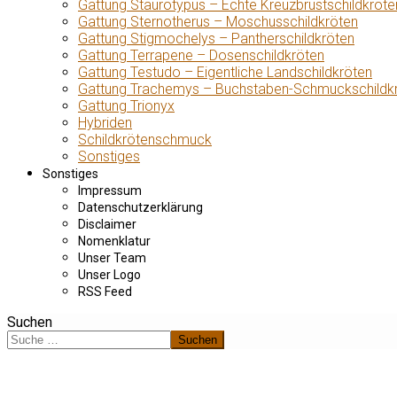
Gattung Staurotypus – Echte Kreuzbrustschildkröte
Gattung Sternotherus – Moschusschildkröten
Gattung Stigmochelys – Pantherschildkröten
Gattung Terrapene – Dosenschildkröten
Gattung Testudo – Eigentliche Landschildkröten
Gattung Trachemys – Buchstaben-Schmuckschildk
Gattung Trionyx
Hybriden
Schildkrötenschmuck
Sonstiges
Sonstiges
Impressum
Datenschutzerklärung
Disclaimer
Nomenklatur
Unser Team
Unser Logo
RSS Feed
Suchen
Suchen