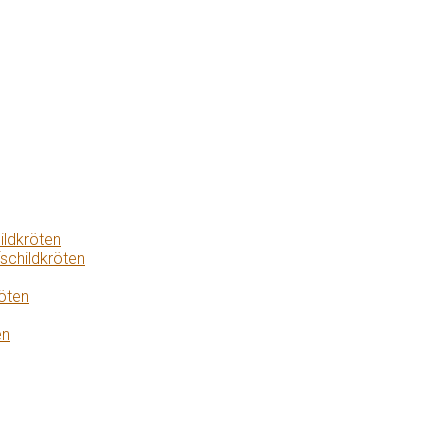
ildkröten
schildkröten
öten
en