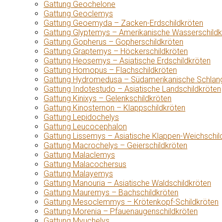
Gattung Geochelone
Gattung Geoclemys
Gattung Geoemyda – Zacken-Erdschildkröten
Gattung Glyptemys – Amerikanische Wasserschildk
Gattung Gopherus – Gopherschildkröten
Gattung Graptemys – Höckerschildkröten
Gattung Heosemys – Asiatische Erdschildkröten
Gattung Homopus – Flachschildkröten
Gattung Hydromedusa – Südamerikanische Schlang
Gattung Indotestudo – Asiatische Landschildkröten
Gattung Kinixys – Gelenkschildkröten
Gattung Kinosternon – Klappschildkröten
Gattung Lepidochelys
Gattung Leucocephalon
Gattung Lissemys – Asiatische Klappen-Weichschil
Gattung Macrochelys – Geierschildkröten
Gattung Malaclemys
Gattung Malacochersus
Gattung Malayemys
Gattung Manouria – Asiatische Waldschildkröten
Gattung Mauremys – Bachschildkröten
Gattung Mesoclemmys – Krötenkopf-Schildkröten
Gattung Morenia – Pfauenaugenschildkröten
Gattung Myuchelys