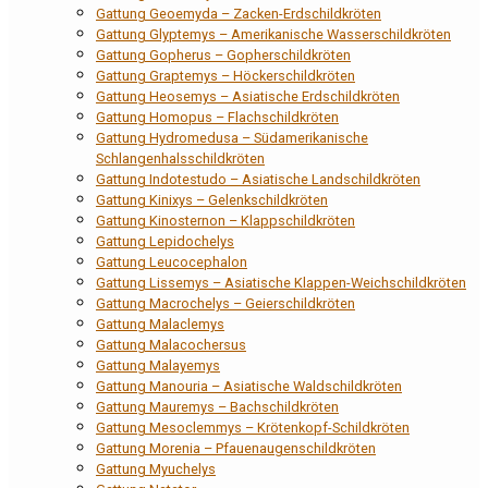
Gattung Geoemyda – Zacken-Erdschildkröten
Gattung Glyptemys – Amerikanische Wasserschildkröten
Gattung Gopherus – Gopherschildkröten
Gattung Graptemys – Höckerschildkröten
Gattung Heosemys – Asiatische Erdschildkröten
Gattung Homopus – Flachschildkröten
Gattung Hydromedusa – Südamerikanische
Schlangenhalsschildkröten
Gattung Indotestudo – Asiatische Landschildkröten
Gattung Kinixys – Gelenkschildkröten
Gattung Kinosternon – Klappschildkröten
Gattung Lepidochelys
Gattung Leucocephalon
Gattung Lissemys – Asiatische Klappen-Weichschildkröten
Gattung Macrochelys – Geierschildkröten
Gattung Malaclemys
Gattung Malacochersus
Gattung Malayemys
Gattung Manouria – Asiatische Waldschildkröten
Gattung Mauremys – Bachschildkröten
Gattung Mesoclemmys – Krötenkopf-Schildkröten
Gattung Morenia – Pfauenaugenschildkröten
Gattung Myuchelys