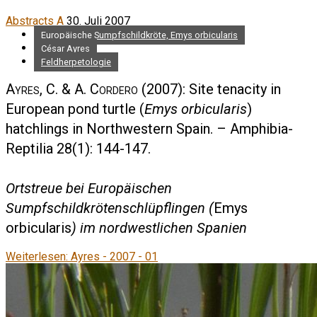
Abstracts A
30. Juli 2007
Europäische Sumpfschildkröte, Emys orbicularis
César Ayres
Feldherpetologie
Ayres, C. & A. Cordero
(2007): Site tenacity in
European pond turtle (
Emys orbicularis
)
hatchlings in Northwestern Spain. – Amphibia-
Reptilia 28(1): 144-147.
Ortstreue bei Europäischen
Sumpfschildkrötenschlüpflingen (
Emys
orbicularis
) im nordwestlichen Spanien
Weiterlesen: Ayres - 2007 - 01