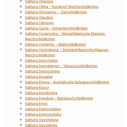
Gattung Chersina
Gattung Chitra – Kurzkopf-Weichschildkröten
Gattung Chrysemys – Zierschildkröten
Gattung Claudius
Gattung Clemmys
Gattung Cuora – Scharnierschildkröten
Gattung Cyclanorbis – Westafrikanische Klappen-
Weichschildkröten
Gattung Cyclemys – Blattschildkröten
Gattung Cycloderma – Zentralafrikanische Klappen-
Weichschildkröten
Gattung Deirochelys
Gattung Dermatemys – Tabascoschildkröten
Gattung Dermochelys
Gattung Dogania
Gattung Elseya – Australische Schnappschildkröten
Gattung Elusor
Gattung Emydoidea
Gattung Emydura – Spitzkopfschildkröten
Gattung Emys
Gattung Eretmochelys
Gattung Erymnochelys
Gattung Geochelone
Gattung Geoclemys