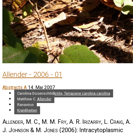
Allender - 2006 - 01
Abstracts A
14. Mai 2007
Carolina-Dosenschildkröte, Terrapene carolina carolina
Matthew C. Allender
Ranavirus
Krankheiten
Allender, M. C., M. M. Fry, A. R. Irizarry, L. Craig, A.
J. Johnson & M. Jones
(2006): Intracytoplasmic