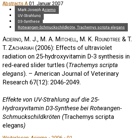
Abstracts A
01. Januar 2007
Mark Joseph Acierno
UV-Strahlung
D3-Synthese
Rotwangen-Schmuckschildkröte, Trachemys scripta elegans
Acierno, M. J., M. A. Mitchell, M. K. Roundtree & T.
T. Zachariah
(2006): Effects of ultraviolet
radiation on 25-hydroxyvitamin D-3 synthesis in
red-eared slider turtles (
Trachemys scripta
elegans
). – American Journal of Veterinary
Research 67(12): 2046-2049.
Effekte von UV-Strahlung auf die 25-
Hydroxyvitamin D3-Synthese bei Rotwangen-
Schmuckschildkröten (
Trachemys scripta
elegans
)
Weiterlesen: Acierno - 2006 - 01