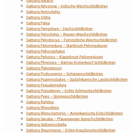
Gattung Natator
Gattung Nilssonia – Indische Weichschildkröten
Gattung Notochelys
Gattung Orlitia
Gattung Palea
Gattung Pangshura – Dachschildkröten
Gattung Pelochelys – Riesen-Weichschildkröten
Gattung Pelodiscus – Fernöstliche Weichschildkröten
Gattung Pelomedusa – Starrbrust-Pelomedusen
Gattung Peltocephalus
Gattung Pelusios – Klappbrust-Pelomedusen
Gattung Phrynops – Bärtige Krötenkopf-Schildkröten
Gattung Platysternon
Gattung Podocnemis – Schienenschildkröten
Gattung Psammobates – Südafrikanische Landschildkröten
Gattung Pseudemydura
Gattung Pseudemys – Echte Schmuckschildkröten
Gattung Pyxis – Spinnenschildkröten
Gattung Rafetus
Gattung Rheodytes
Gattung Rhinoclemmys – Amerikanische Erdschildkröten
Gattung Sacalia – Pfauenaugen-Sumpfschildkröten
Gattung Siebenrockiella
Gattung Staurotypus – Echte Kreuzbrustschildkröten