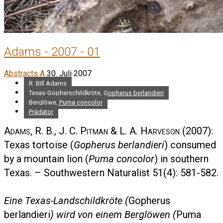
Adams - 2007 - 01
Abstracts A
30. Juli 2007
R. Bill Adams
Texas-Gopherschildkröte, Gopherus berlandieri
Berglöwe, Puma concolor
Prädator
Adams, R. B., J. C. Pitman & L. A. Harveson
(2007):
Texas tortoise (
Gopherus berlandieri
) consumed
by a mountain lion (
Puma concolor
) in southern
Texas. – Southwestern Naturalist 51(4): 581-582.
Eine Texas-Landschildkröte (
Gopherus
berlandieri
) wird von einem Berglöwen (
Puma