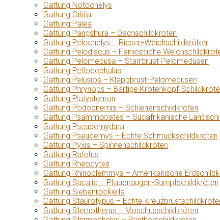
Gattung Notochelys
Gattung Orlitia
Gattung Palea
Gattung Pangshura – Dachschildkröten
Gattung Pelochelys – Riesen-Weichschildkröten
Gattung Pelodiscus – Fernöstliche Weichschildkröt
Gattung Pelomedusa – Starrbrust-Pelomedusen
Gattung Peltocephalus
Gattung Pelusios – Klappbrust-Pelomedusen
Gattung Phrynops – Bärtige Krötenkopf-Schildkröt
Gattung Platysternon
Gattung Podocnemis – Schienenschildkröten
Gattung Psammobates – Südafrikanische Landschi
Gattung Pseudemydura
Gattung Pseudemys – Echte Schmuckschildkröten
Gattung Pyxis – Spinnenschildkröten
Gattung Rafetus
Gattung Rheodytes
Gattung Rhinoclemmys – Amerikanische Erdschildk
Gattung Sacalia – Pfauenaugen-Sumpfschildkröten
Gattung Siebenrockiella
Gattung Staurotypus – Echte Kreuzbrustschildkröte
Gattung Sternotherus – Moschusschildkröten
Gattung Stigmochelys – Pantherschildkröten