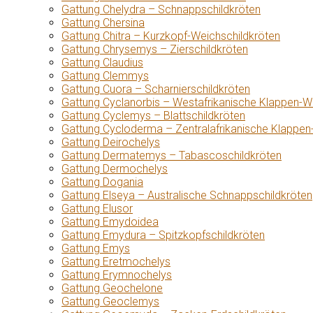
Gattung Chelydra – Schnappschildkröten
Gattung Chersina
Gattung Chitra – Kurzkopf-Weichschildkröten
Gattung Chrysemys – Zierschildkröten
Gattung Claudius
Gattung Clemmys
Gattung Cuora – Scharnierschildkröten
Gattung Cyclanorbis – Westafrikanische Klappen-W
Gattung Cyclemys – Blattschildkröten
Gattung Cycloderma – Zentralafrikanische Klappen
Gattung Deirochelys
Gattung Dermatemys – Tabascoschildkröten
Gattung Dermochelys
Gattung Dogania
Gattung Elseya – Australische Schnappschildkröten
Gattung Elusor
Gattung Emydoidea
Gattung Emydura – Spitzkopfschildkröten
Gattung Emys
Gattung Eretmochelys
Gattung Erymnochelys
Gattung Geochelone
Gattung Geoclemys