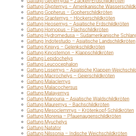
Gattung Geoemyda – Zacken-Erdschildkröten
Gattung Glyptemys – Amerikanische Wasserschildk
Gattung Gopherus – Gopherschildkröten
Gattung Graptemys – Höckerschildkröten
Gattung Heosemys – Asiatische Erdschildkröten
Gattung Homopus – Flachschildkröten
Gattung Hydromedusa – Südamerikanische Schlang
Gattung Indotestudo – Asiatische Landschildkröten
Gattung Kinixys – Gelenkschildkröten
Gattung Kinosternon – Klappschildkröten
Gattung Lepidochelys
Gattung Leucocephalon
Gattung Lissemys – Asiatische Klappen-Weichschil
Gattung Macrochelys – Geierschildkröten
Gattung Malaclemys
Gattung Malacochersus
Gattung Malayemys
Gattung Manouria – Asiatische Waldschildkröten
Gattung Mauremys – Bachschildkröten
Gattung Mesoclemmys – Krötenkopf-Schildkröten
Gattung Morenia – Pfauenaugenschildkröten
Gattung Myuchelys
Gattung Natator
Gattung Nilssonia – Indische Weichschildkröten