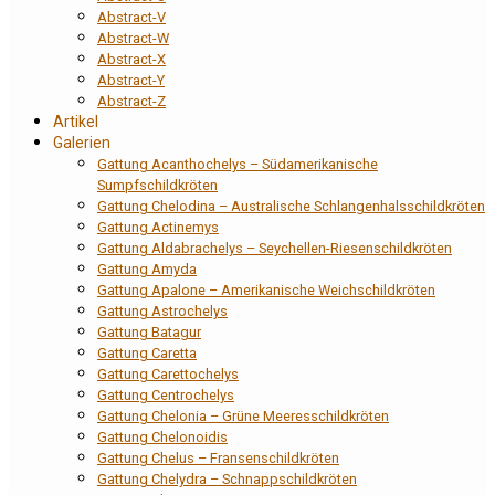
Abstract-V
Abstract-W
Abstract-X
Abstract-Y
Abstract-Z
Artikel
Galerien
Gattung Acanthochelys – Südamerikanische
Sumpfschildkröten
Gattung Chelodina – Australische Schlangenhalsschildkröten
Gattung Actinemys
Gattung Aldabrachelys – Seychellen-Riesenschildkröten
Gattung Amyda
Gattung Apalone – Amerikanische Weichschildkröten
Gattung Astrochelys
Gattung Batagur
Gattung Caretta
Gattung Carettochelys
Gattung Centrochelys
Gattung Chelonia – Grüne Meeresschildkröten
Gattung Chelonoidis
Gattung Chelus – Fransenschildkröten
Gattung Chelydra – Schnappschildkröten