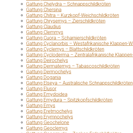
Gattung Chelydra – Schnappschildkröten
Gattung Chersina
Gattung Chitra – Kurzkopf-Weichschildkröten
Gattung Chrysemys – Zierschildkröten
Gattung Claudius
Gattung Clemmys
Gattung Cuora – Scharnierschildkröten
Gattung Cyclanorbis – Westafrikanische Klappen-W
Gattung Cyclemys – Blattschildkröten
Gattung Cycloderma – Zentralafrikanische Klappen
Gattung Deirochelys
Gattung Dermatemys – Tabascoschildkröten
Gattung Dermochelys
Gattung Dogania
Gattung Elseya – Australische Schnappschildkröten
Gattung Elusor
Gattung Emydoidea
Gattung Emydura – Spitzkopfschildkröten
Gattung Emys
Gattung Eretmochelys
Gattung Erymnochelys
Gattung Geochelone
Gattung Geoclemys