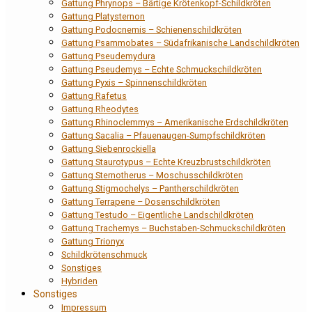
Gattung Phrynops – Bärtige Krötenkopf-Schildkröten
Gattung Platysternon
Gattung Podocnemis – Schienenschildkröten
Gattung Psammobates – Südafrikanische Landschildkröten
Gattung Pseudemydura
Gattung Pseudemys – Echte Schmuckschildkröten
Gattung Pyxis – Spinnenschildkröten
Gattung Rafetus
Gattung Rheodytes
Gattung Rhinoclemmys – Amerikanische Erdschildkröten
Gattung Sacalia – Pfauenaugen-Sumpfschildkröten
Gattung Siebenrockiella
Gattung Staurotypus – Echte Kreuzbrustschildkröten
Gattung Sternotherus – Moschusschildkröten
Gattung Stigmochelys – Pantherschildkröten
Gattung Terrapene – Dosenschildkröten
Gattung Testudo – Eigentliche Landschildkröten
Gattung Trachemys – Buchstaben-Schmuckschildkröten
Gattung Trionyx
Schildkrötenschmuck
Sonstiges
Hybriden
Sonstiges
Impressum