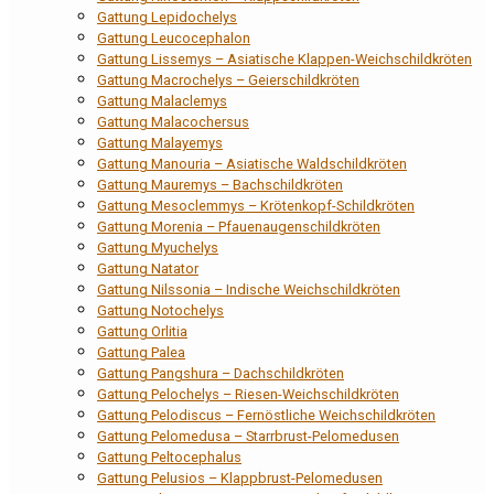
Gattung Lepidochelys
Gattung Leucocephalon
Gattung Lissemys – Asiatische Klappen-Weichschildkröten
Gattung Macrochelys – Geierschildkröten
Gattung Malaclemys
Gattung Malacochersus
Gattung Malayemys
Gattung Manouria – Asiatische Waldschildkröten
Gattung Mauremys – Bachschildkröten
Gattung Mesoclemmys – Krötenkopf-Schildkröten
Gattung Morenia – Pfauenaugenschildkröten
Gattung Myuchelys
Gattung Natator
Gattung Nilssonia – Indische Weichschildkröten
Gattung Notochelys
Gattung Orlitia
Gattung Palea
Gattung Pangshura – Dachschildkröten
Gattung Pelochelys – Riesen-Weichschildkröten
Gattung Pelodiscus – Fernöstliche Weichschildkröten
Gattung Pelomedusa – Starrbrust-Pelomedusen
Gattung Peltocephalus
Gattung Pelusios – Klappbrust-Pelomedusen