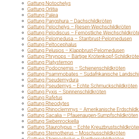
Gattung Notochelys
Gattung Orlitia
Gattung Palea
Gattung Pangshura – Dachschildkröten
Gattung Pelochelys – Riesen-Weichschildkröten
Gattung Pelodiscus – Fernöstliche Weichschildkröt
Gattung Pelomedusa – Starrbrust-Pelomedusen
Gattung Peltocephalus
Gattung Pelusios – Klappbrust-Pelomedusen
Gattung Phrynops – Bärtige Krötenkopf-Schildkröt
Gattung Platysternon
Gattung Podocnemis – Schienenschildkröten
Gattung Psammobates – Südafrikanische Landschi
Gattung Pseudemydura
Gattung Pseudemys – Echte Schmuckschildkröten
Gattung Pyxis – Spinnenschildkröten
Gattung Rafetus
Gattung Rheodytes
Gattung Rhinoclemmys – Amerikanische Erdschildk
Gattung Sacalia – Pfauenaugen-Sumpfschildkröten
Gattung Siebenrockiella
Gattung Staurotypus – Echte Kreuzbrustschildkröte
Gattung Sternotherus – Moschusschildkröten
Gattung Stigmochelys – Pantherschildkröten