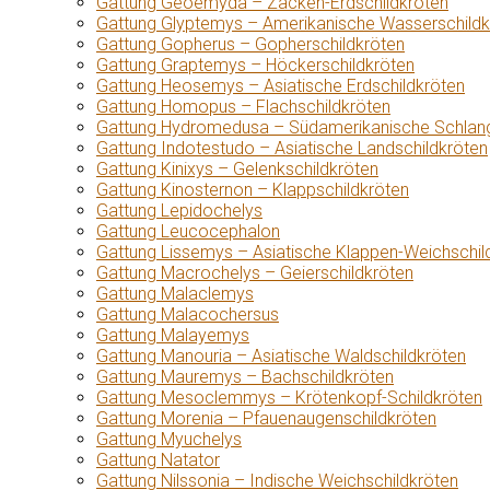
Gattung Geoemyda – Zacken-Erdschildkröten
Gattung Glyptemys – Amerikanische Wasserschildk
Gattung Gopherus – Gopherschildkröten
Gattung Graptemys – Höckerschildkröten
Gattung Heosemys – Asiatische Erdschildkröten
Gattung Homopus – Flachschildkröten
Gattung Hydromedusa – Südamerikanische Schlang
Gattung Indotestudo – Asiatische Landschildkröten
Gattung Kinixys – Gelenkschildkröten
Gattung Kinosternon – Klappschildkröten
Gattung Lepidochelys
Gattung Leucocephalon
Gattung Lissemys – Asiatische Klappen-Weichschil
Gattung Macrochelys – Geierschildkröten
Gattung Malaclemys
Gattung Malacochersus
Gattung Malayemys
Gattung Manouria – Asiatische Waldschildkröten
Gattung Mauremys – Bachschildkröten
Gattung Mesoclemmys – Krötenkopf-Schildkröten
Gattung Morenia – Pfauenaugenschildkröten
Gattung Myuchelys
Gattung Natator
Gattung Nilssonia – Indische Weichschildkröten