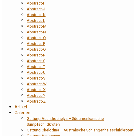
Abstract-I
Abstract-J
Abstract-K
Abstract-L
Abstract-M
Abstract-N
Abstract-O
Abstract-P
Abstract-Q
Abstract-R
Abstract-S
Abstract-T
Abstract-U
Abstract-V
Abstract-W
Abstract-X
Abstract-Y
Abstract-Z
Artikel
Galerien
Gattung Acanthochelys – Südamerikanische
Sumpfschildkröten
Gattung Chelodina – Australische Schlangenhalsschildkröten
Gattung Actinemys