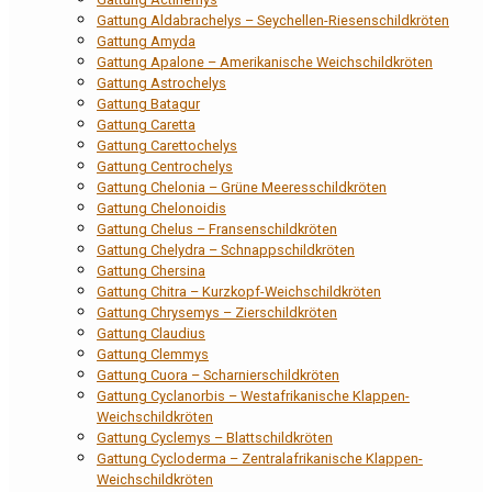
Gattung Aldabrachelys – Seychellen-Riesenschildkröten
Gattung Amyda
Gattung Apalone – Amerikanische Weichschildkröten
Gattung Astrochelys
Gattung Batagur
Gattung Caretta
Gattung Carettochelys
Gattung Centrochelys
Gattung Chelonia – Grüne Meeresschildkröten
Gattung Chelonoidis
Gattung Chelus – Fransenschildkröten
Gattung Chelydra – Schnappschildkröten
Gattung Chersina
Gattung Chitra – Kurzkopf-Weichschildkröten
Gattung Chrysemys – Zierschildkröten
Gattung Claudius
Gattung Clemmys
Gattung Cuora – Scharnierschildkröten
Gattung Cyclanorbis – Westafrikanische Klappen-
Weichschildkröten
Gattung Cyclemys – Blattschildkröten
Gattung Cycloderma – Zentralafrikanische Klappen-
Weichschildkröten