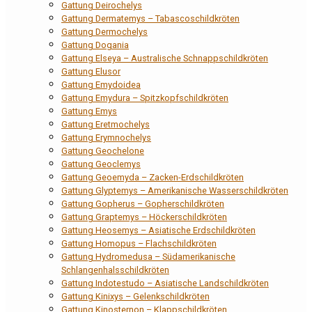
Gattung Deirochelys
Gattung Dermatemys – Tabascoschildkröten
Gattung Dermochelys
Gattung Dogania
Gattung Elseya – Australische Schnappschildkröten
Gattung Elusor
Gattung Emydoidea
Gattung Emydura – Spitzkopfschildkröten
Gattung Emys
Gattung Eretmochelys
Gattung Erymnochelys
Gattung Geochelone
Gattung Geoclemys
Gattung Geoemyda – Zacken-Erdschildkröten
Gattung Glyptemys – Amerikanische Wasserschildkröten
Gattung Gopherus – Gopherschildkröten
Gattung Graptemys – Höckerschildkröten
Gattung Heosemys – Asiatische Erdschildkröten
Gattung Homopus – Flachschildkröten
Gattung Hydromedusa – Südamerikanische
Schlangenhalsschildkröten
Gattung Indotestudo – Asiatische Landschildkröten
Gattung Kinixys – Gelenkschildkröten
Gattung Kinosternon – Klappschildkröten