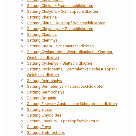
Gattung Chelus – Fransenschildkröten
Gattung Chelydra – Schnappschildkröten
Gattung Chersina
Gattung Chitra – Kurzkopf-Weichschildkröten
Gattung Chrysemys – Zierschildkröten
Gattung Claudius
Gattung Clemmys
Gattung Cuora – Scharnierschildkröten
Gattung Cyclanorbis – Westafrikanische Klappen-
Weichschildkröten
Gattung Cyclemys – Blattschildkröten
Gattung Cycloderma – Zentralafrikanische Klappen-
Weichschildkröten
Gattung Deirochelys
Gattung Dermatemys – Tabascoschildkröten
Gattung Dermochelys
Gattung Dogania
Gattung Elseya – Australische Schnappschildkröten
Gattung Elusor
Gattung Emydoidea
Gattung Emydura – Spitzkopfschildkröten
Gattung Emys
Gattung Eretmochelys