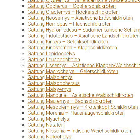
Gattung Glyptemys – Amerikanische Wasserschildk
Gattung Gopherus – Gopherschildkröten
Gattung Graptemys – Höckerschildkröten
Gattung Heosemys – Asiatische Erdschildkröten
Gattung Homopus – Flachschildkröten
Gattung Hydromedusa – Südamerikanische Schlang
Gattung Indotestudo – Asiatische Landschildkröten
Gattung Kinixys – Gelenkschildkröten
Gattung Kinosternon – Klappschildkröten
Gattung Lepidochelys
Gattung Leucocephalon
Gattung Lissemys – Asiatische Klappen-Weichschil
Gattung Macrochelys – Geierschildkröten
Gattung Malaclemys
Gattung Malacochersus
Gattung Malayemys
Gattung Manouria – Asiatische Waldschildkröten
Gattung Mauremys – Bachschildkröten
Gattung Mesoclemmys – Krötenkopf-Schildkröten
Gattung Morenia – Pfauenaugenschildkröten
Gattung Myuchelys
Gattung Natator
Gattung Nilssonia – Indische Weichschildkröten
Gattung Notochelys