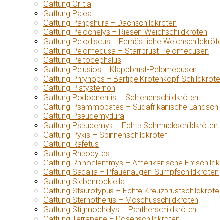
Gattung Orlitia
Gattung Palea
Gattung Pangshura – Dachschildkröten
Gattung Pelochelys – Riesen-Weichschildkröten
Gattung Pelodiscus – Fernöstliche Weichschildkröt
Gattung Pelomedusa – Starrbrust-Pelomedusen
Gattung Peltocephalus
Gattung Pelusios – Klappbrust-Pelomedusen
Gattung Phrynops – Bärtige Krötenkopf-Schildkröt
Gattung Platysternon
Gattung Podocnemis – Schienenschildkröten
Gattung Psammobates – Südafrikanische Landschi
Gattung Pseudemydura
Gattung Pseudemys – Echte Schmuckschildkröten
Gattung Pyxis – Spinnenschildkröten
Gattung Rafetus
Gattung Rheodytes
Gattung Rhinoclemmys – Amerikanische Erdschildk
Gattung Sacalia – Pfauenaugen-Sumpfschildkröten
Gattung Siebenrockiella
Gattung Staurotypus – Echte Kreuzbrustschildkröte
Gattung Sternotherus – Moschusschildkröten
Gattung Stigmochelys – Pantherschildkröten
Gattung Terrapene – Dosenschildkröten