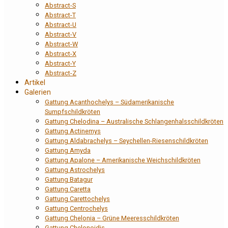
Abstract-S
Abstract-T
Abstract-U
Abstract-V
Abstract-W
Abstract-X
Abstract-Y
Abstract-Z
Artikel
Galerien
Gattung Acanthochelys – Südamerikanische
Sumpfschildkröten
Gattung Chelodina – Australische Schlangenhalsschildkröten
Gattung Actinemys
Gattung Aldabrachelys – Seychellen-Riesenschildkröten
Gattung Amyda
Gattung Apalone – Amerikanische Weichschildkröten
Gattung Astrochelys
Gattung Batagur
Gattung Caretta
Gattung Carettochelys
Gattung Centrochelys
Gattung Chelonia – Grüne Meeresschildkröten
Gattung Chelonoidis