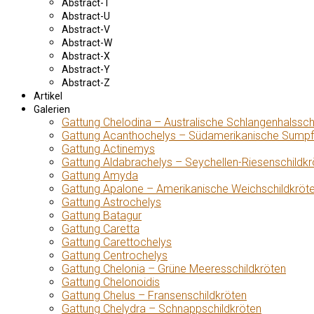
Abstract-T
Abstract-U
Abstract-V
Abstract-W
Abstract-X
Abstract-Y
Abstract-Z
Artikel
Galerien
Gattung Chelodina – Australische Schlangenhalssch
Gattung Acanthochelys – Südamerikanische Sumpf
Gattung Actinemys
Gattung Aldabrachelys – Seychellen-Riesenschildkr
Gattung Amyda
Gattung Apalone – Amerikanische Weichschildkröt
Gattung Astrochelys
Gattung Batagur
Gattung Caretta
Gattung Carettochelys
Gattung Centrochelys
Gattung Chelonia – Grüne Meeresschildkröten
Gattung Chelonoidis
Gattung Chelus – Fransenschildkröten
Gattung Chelydra – Schnappschildkröten