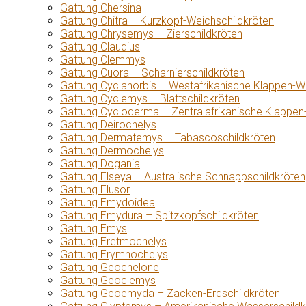
Gattung Chersina
Gattung Chitra – Kurzkopf-Weichschildkröten
Gattung Chrysemys – Zierschildkröten
Gattung Claudius
Gattung Clemmys
Gattung Cuora – Scharnierschildkröten
Gattung Cyclanorbis – Westafrikanische Klappen-W
Gattung Cyclemys – Blattschildkröten
Gattung Cycloderma – Zentralafrikanische Klappen
Gattung Deirochelys
Gattung Dermatemys – Tabascoschildkröten
Gattung Dermochelys
Gattung Dogania
Gattung Elseya – Australische Schnappschildkröten
Gattung Elusor
Gattung Emydoidea
Gattung Emydura – Spitzkopfschildkröten
Gattung Emys
Gattung Eretmochelys
Gattung Erymnochelys
Gattung Geochelone
Gattung Geoclemys
Gattung Geoemyda – Zacken-Erdschildkröten