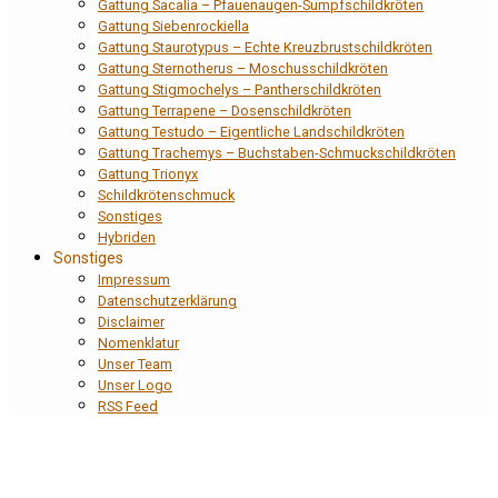
Gattung Sacalia – Pfauenaugen-Sumpfschildkröten
Gattung Siebenrockiella
Gattung Staurotypus – Echte Kreuzbrustschildkröten
Gattung Sternotherus – Moschusschildkröten
Gattung Stigmochelys – Pantherschildkröten
Gattung Terrapene – Dosenschildkröten
Gattung Testudo – Eigentliche Landschildkröten
Gattung Trachemys – Buchstaben-Schmuckschildkröten
Gattung Trionyx
Schildkrötenschmuck
Sonstiges
Hybriden
Sonstiges
Impressum
Datenschutzerklärung
Disclaimer
Nomenklatur
Unser Team
Unser Logo
RSS Feed