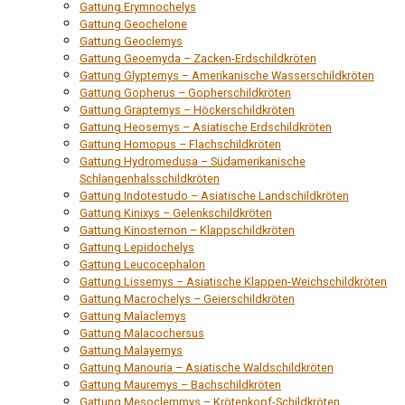
Gattung Erymnochelys
Gattung Geochelone
Gattung Geoclemys
Gattung Geoemyda – Zacken-Erdschildkröten
Gattung Glyptemys – Amerikanische Wasserschildkröten
Gattung Gopherus – Gopherschildkröten
Gattung Graptemys – Höckerschildkröten
Gattung Heosemys – Asiatische Erdschildkröten
Gattung Homopus – Flachschildkröten
Gattung Hydromedusa – Südamerikanische
Schlangenhalsschildkröten
Gattung Indotestudo – Asiatische Landschildkröten
Gattung Kinixys – Gelenkschildkröten
Gattung Kinosternon – Klappschildkröten
Gattung Lepidochelys
Gattung Leucocephalon
Gattung Lissemys – Asiatische Klappen-Weichschildkröten
Gattung Macrochelys – Geierschildkröten
Gattung Malaclemys
Gattung Malacochersus
Gattung Malayemys
Gattung Manouria – Asiatische Waldschildkröten
Gattung Mauremys – Bachschildkröten
Gattung Mesoclemmys – Krötenkopf-Schildkröten