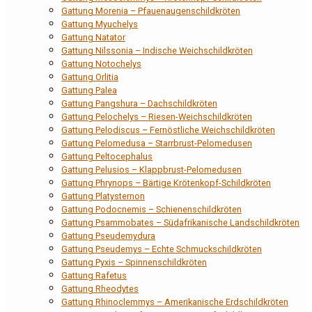
Gattung Morenia – Pfauenaugenschildkröten
Gattung Myuchelys
Gattung Natator
Gattung Nilssonia – Indische Weichschildkröten
Gattung Notochelys
Gattung Orlitia
Gattung Palea
Gattung Pangshura – Dachschildkröten
Gattung Pelochelys – Riesen-Weichschildkröten
Gattung Pelodiscus – Fernöstliche Weichschildkröten
Gattung Pelomedusa – Starrbrust-Pelomedusen
Gattung Peltocephalus
Gattung Pelusios – Klappbrust-Pelomedusen
Gattung Phrynops – Bärtige Krötenkopf-Schildkröten
Gattung Platysternon
Gattung Podocnemis – Schienenschildkröten
Gattung Psammobates – Südafrikanische Landschildkröten
Gattung Pseudemydura
Gattung Pseudemys – Echte Schmuckschildkröten
Gattung Pyxis – Spinnenschildkröten
Gattung Rafetus
Gattung Rheodytes
Gattung Rhinoclemmys – Amerikanische Erdschildkröten