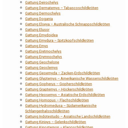
Gattung Deirochelys
Gattung Dermatemys – Tabascoschildkröten
Gattung Dermochelys
Gattung Dogania
Gattung Elseya – Australische Schnappschildkröten
Gattung Elusor
Gattung Emydoidea
Gattung Emydura – Spitzkopfschildkröten
Gattung Emys
Gattung Eretmochelys
Gattung Erymnochelys
Gattung Geochelone
Gattung Geoclemys
Gattung Geoemyda – Zacken-Erdschildkröten
Gattung Glyptemys – Amerikanische Wasserschildkröten
Gattung Gopherus – Gopherschildkröten
Gattung Graptemys – Höckerschildkröten
Gattung Heosemys – Asiatische Erdschildkröten
Gattung Homopus – Flachschildkröten
Gattung Hydromedusa – Südamerikanische
Schlangenhalsschildkröten
Gattung Indotestudo – Asiatische Landschildkröten
Gattung Kinixys – Gelenkschildkröten
Gattung Kinosternon – Klappschildkröten