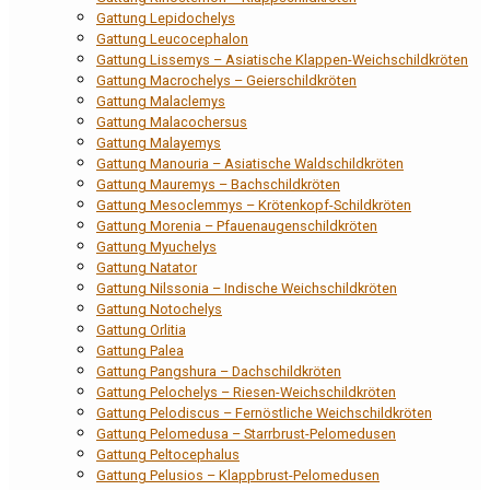
Gattung Lepidochelys
Gattung Leucocephalon
Gattung Lissemys – Asiatische Klappen-Weichschildkröten
Gattung Macrochelys – Geierschildkröten
Gattung Malaclemys
Gattung Malacochersus
Gattung Malayemys
Gattung Manouria – Asiatische Waldschildkröten
Gattung Mauremys – Bachschildkröten
Gattung Mesoclemmys – Krötenkopf-Schildkröten
Gattung Morenia – Pfauenaugenschildkröten
Gattung Myuchelys
Gattung Natator
Gattung Nilssonia – Indische Weichschildkröten
Gattung Notochelys
Gattung Orlitia
Gattung Palea
Gattung Pangshura – Dachschildkröten
Gattung Pelochelys – Riesen-Weichschildkröten
Gattung Pelodiscus – Fernöstliche Weichschildkröten
Gattung Pelomedusa – Starrbrust-Pelomedusen
Gattung Peltocephalus
Gattung Pelusios – Klappbrust-Pelomedusen