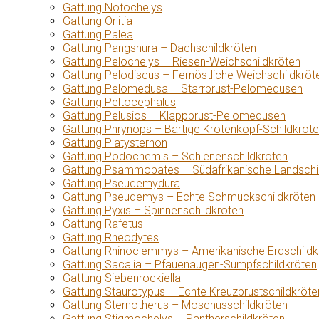
Gattung Notochelys
Gattung Orlitia
Gattung Palea
Gattung Pangshura – Dachschildkröten
Gattung Pelochelys – Riesen-Weichschildkröten
Gattung Pelodiscus – Fernöstliche Weichschildkröt
Gattung Pelomedusa – Starrbrust-Pelomedusen
Gattung Peltocephalus
Gattung Pelusios – Klappbrust-Pelomedusen
Gattung Phrynops – Bärtige Krötenkopf-Schildkröt
Gattung Platysternon
Gattung Podocnemis – Schienenschildkröten
Gattung Psammobates – Südafrikanische Landschi
Gattung Pseudemydura
Gattung Pseudemys – Echte Schmuckschildkröten
Gattung Pyxis – Spinnenschildkröten
Gattung Rafetus
Gattung Rheodytes
Gattung Rhinoclemmys – Amerikanische Erdschildk
Gattung Sacalia – Pfauenaugen-Sumpfschildkröten
Gattung Siebenrockiella
Gattung Staurotypus – Echte Kreuzbrustschildkröte
Gattung Sternotherus – Moschusschildkröten
Gattung Stigmochelys – Pantherschildkröten