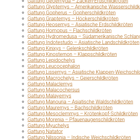
Gattung Geoemyda – Zacken-Erdschildkröten
Gattung Glyptemys – Amerikanische Wasserschildk
Gattung Gopherus – Gopherschildkröten
Gattung Graptemys – Höckerschildkröten
Gattung Heosemys – Asiatische Erdschildkröten
Gattung Homopus – Flachschildkröten
Gattung Hydromedusa – Südamerikanische Schlang
Gattung Indotestudo – Asiatische Landschildkröten
Gattung Kinixys – Gelenkschildkröten
Gattung Kinosternon – Klappschildkröten
Gattung Lepidochelys
Gattung Leucocephalon
Gattung Lissemys – Asiatische Klappen-Weichschil
Gattung Macrochelys – Geierschildkröten
Gattung Malaclemys
Gattung Malacochersus
Gattung Malayemys
Gattung Manouria – Asiatische Waldschildkröten
Gattung Mauremys – Bachschildkröten
Gattung Mesoclemmys – Krötenkopf-Schildkröten
Gattung Morenia – Pfauenaugenschildkröten
Gattung Myuchelys
Gattung Natator
Gattung Nilssonia – Indische Weichschildkröten