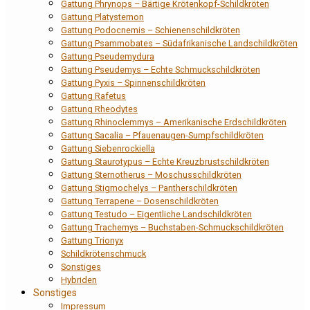
Gattung Phrynops – Bärtige Krötenkopf-Schildkröten
Gattung Platysternon
Gattung Podocnemis – Schienenschildkröten
Gattung Psammobates – Südafrikanische Landschildkröten
Gattung Pseudemydura
Gattung Pseudemys – Echte Schmuckschildkröten
Gattung Pyxis – Spinnenschildkröten
Gattung Rafetus
Gattung Rheodytes
Gattung Rhinoclemmys – Amerikanische Erdschildkröten
Gattung Sacalia – Pfauenaugen-Sumpfschildkröten
Gattung Siebenrockiella
Gattung Staurotypus – Echte Kreuzbrustschildkröten
Gattung Sternotherus – Moschusschildkröten
Gattung Stigmochelys – Pantherschildkröten
Gattung Terrapene – Dosenschildkröten
Gattung Testudo – Eigentliche Landschildkröten
Gattung Trachemys – Buchstaben-Schmuckschildkröten
Gattung Trionyx
Schildkrötenschmuck
Sonstiges
Hybriden
Sonstiges
Impressum