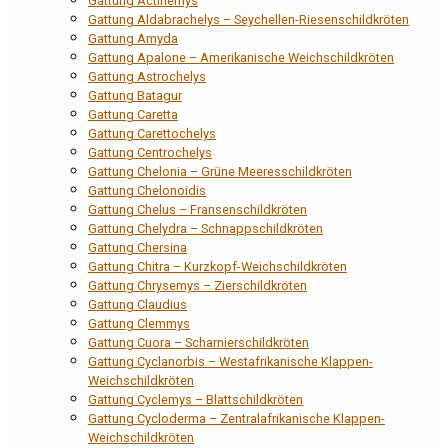
Gattung Actinemys
Gattung Aldabrachelys – Seychellen-Riesenschildkröten
Gattung Amyda
Gattung Apalone – Amerikanische Weichschildkröten
Gattung Astrochelys
Gattung Batagur
Gattung Caretta
Gattung Carettochelys
Gattung Centrochelys
Gattung Chelonia – Grüne Meeresschildkröten
Gattung Chelonoidis
Gattung Chelus – Fransenschildkröten
Gattung Chelydra – Schnappschildkröten
Gattung Chersina
Gattung Chitra – Kurzkopf-Weichschildkröten
Gattung Chrysemys – Zierschildkröten
Gattung Claudius
Gattung Clemmys
Gattung Cuora – Scharnierschildkröten
Gattung Cyclanorbis – Westafrikanische Klappen-
Weichschildkröten
Gattung Cyclemys – Blattschildkröten
Gattung Cycloderma – Zentralafrikanische Klappen-
Weichschildkröten