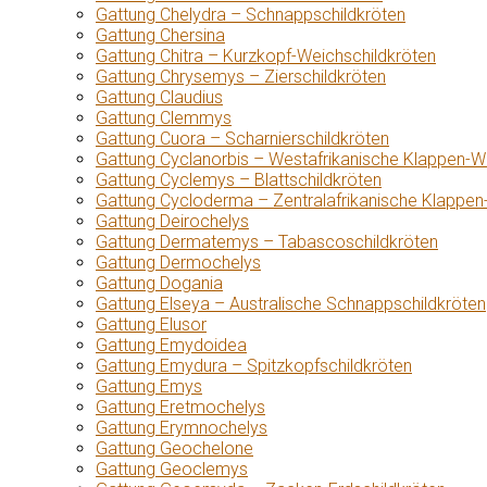
Gattung Chelydra – Schnappschildkröten
Gattung Chersina
Gattung Chitra – Kurzkopf-Weichschildkröten
Gattung Chrysemys – Zierschildkröten
Gattung Claudius
Gattung Clemmys
Gattung Cuora – Scharnierschildkröten
Gattung Cyclanorbis – Westafrikanische Klappen-W
Gattung Cyclemys – Blattschildkröten
Gattung Cycloderma – Zentralafrikanische Klappen
Gattung Deirochelys
Gattung Dermatemys – Tabascoschildkröten
Gattung Dermochelys
Gattung Dogania
Gattung Elseya – Australische Schnappschildkröten
Gattung Elusor
Gattung Emydoidea
Gattung Emydura – Spitzkopfschildkröten
Gattung Emys
Gattung Eretmochelys
Gattung Erymnochelys
Gattung Geochelone
Gattung Geoclemys