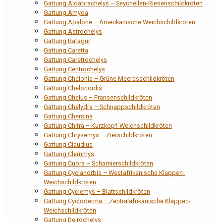
Gattung Aldabrachelys – Seychellen-Riesenschildkröten
Gattung Amyda
Gattung Apalone – Amerikanische Weichschildkröten
Gattung Astrochelys
Gattung Batagur
Gattung Caretta
Gattung Carettochelys
Gattung Centrochelys
Gattung Chelonia – Grüne Meeresschildkröten
Gattung Chelonoidis
Gattung Chelus – Fransenschildkröten
Gattung Chelydra – Schnappschildkröten
Gattung Chersina
Gattung Chitra – Kurzkopf-Weichschildkröten
Gattung Chrysemys – Zierschildkröten
Gattung Claudius
Gattung Clemmys
Gattung Cuora – Scharnierschildkröten
Gattung Cyclanorbis – Westafrikanische Klappen-
Weichschildkröten
Gattung Cyclemys – Blattschildkröten
Gattung Cycloderma – Zentralafrikanische Klappen-
Weichschildkröten
Gattung Deirochelys