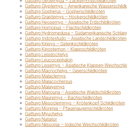
Gattung Geoemyda – Zacken-Erdschildkröten
Gattung Glyptemys – Amerikanische Wasserschildk
Gattung Gopherus – Gopherschildkröten
Gattung Graptemys – Höckerschildkröten
Gattung Heosemys – Asiatische Erdschildkröten
Gattung Homopus – Flachschildkröten
Gattung Hydromedusa – Südamerikanische Schlang
Gattung Indotestudo – Asiatische Landschildkröten
Gattung Kinixys – Gelenkschildkröten
Gattung Kinosternon – Klappschildkröten
Gattung Lepidochelys
Gattung Leucocephalon
Gattung Lissemys – Asiatische Klappen-Weichschil
Gattung Macrochelys – Geierschildkröten
Gattung Malaclemys
Gattung Malacochersus
Gattung Malayemys
Gattung Manouria – Asiatische Waldschildkröten
Gattung Mauremys – Bachschildkröten
Gattung Mesoclemmys – Krötenkopf-Schildkröten
Gattung Morenia – Pfauenaugenschildkröten
Gattung Myuchelys
Gattung Natator
Gattung Nilssonia – Indische Weichschildkröten