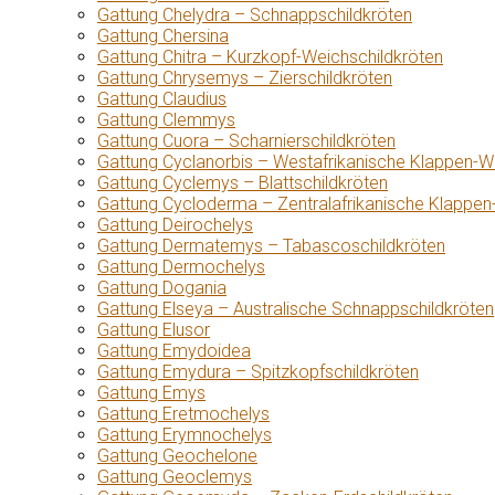
Gattung Chelydra – Schnappschildkröten
Gattung Chersina
Gattung Chitra – Kurzkopf-Weichschildkröten
Gattung Chrysemys – Zierschildkröten
Gattung Claudius
Gattung Clemmys
Gattung Cuora – Scharnierschildkröten
Gattung Cyclanorbis – Westafrikanische Klappen-W
Gattung Cyclemys – Blattschildkröten
Gattung Cycloderma – Zentralafrikanische Klappen
Gattung Deirochelys
Gattung Dermatemys – Tabascoschildkröten
Gattung Dermochelys
Gattung Dogania
Gattung Elseya – Australische Schnappschildkröten
Gattung Elusor
Gattung Emydoidea
Gattung Emydura – Spitzkopfschildkröten
Gattung Emys
Gattung Eretmochelys
Gattung Erymnochelys
Gattung Geochelone
Gattung Geoclemys