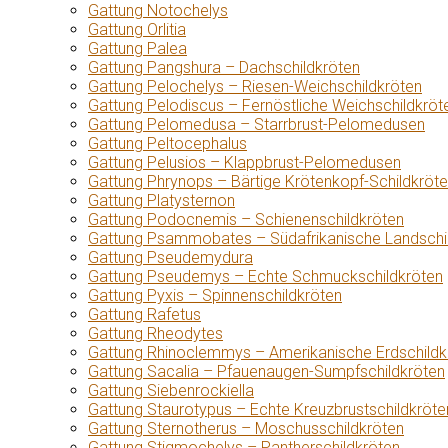
Gattung Notochelys
Gattung Orlitia
Gattung Palea
Gattung Pangshura – Dachschildkröten
Gattung Pelochelys – Riesen-Weichschildkröten
Gattung Pelodiscus – Fernöstliche Weichschildkröt
Gattung Pelomedusa – Starrbrust-Pelomedusen
Gattung Peltocephalus
Gattung Pelusios – Klappbrust-Pelomedusen
Gattung Phrynops – Bärtige Krötenkopf-Schildkröt
Gattung Platysternon
Gattung Podocnemis – Schienenschildkröten
Gattung Psammobates – Südafrikanische Landschi
Gattung Pseudemydura
Gattung Pseudemys – Echte Schmuckschildkröten
Gattung Pyxis – Spinnenschildkröten
Gattung Rafetus
Gattung Rheodytes
Gattung Rhinoclemmys – Amerikanische Erdschildk
Gattung Sacalia – Pfauenaugen-Sumpfschildkröten
Gattung Siebenrockiella
Gattung Staurotypus – Echte Kreuzbrustschildkröte
Gattung Sternotherus – Moschusschildkröten
Gattung Stigmochelys – Pantherschildkröten