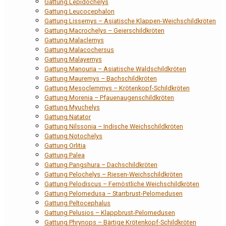
Gattung Lepidochelys
Gattung Leucocephalon
Gattung Lissemys – Asiatische Klappen-Weichschildkröten
Gattung Macrochelys – Geierschildkröten
Gattung Malaclemys
Gattung Malacochersus
Gattung Malayemys
Gattung Manouria – Asiatische Waldschildkröten
Gattung Mauremys – Bachschildkröten
Gattung Mesoclemmys – Krötenkopf-Schildkröten
Gattung Morenia – Pfauenaugenschildkröten
Gattung Myuchelys
Gattung Natator
Gattung Nilssonia – Indische Weichschildkröten
Gattung Notochelys
Gattung Orlitia
Gattung Palea
Gattung Pangshura – Dachschildkröten
Gattung Pelochelys – Riesen-Weichschildkröten
Gattung Pelodiscus – Fernöstliche Weichschildkröten
Gattung Pelomedusa – Starrbrust-Pelomedusen
Gattung Peltocephalus
Gattung Pelusios – Klappbrust-Pelomedusen
Gattung Phrynops – Bärtige Krötenkopf-Schildkröten