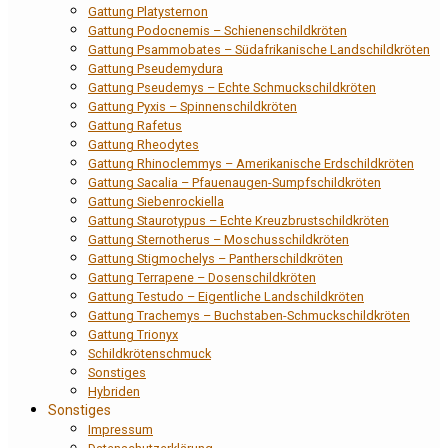
Gattung Platysternon
Gattung Podocnemis – Schienenschildkröten
Gattung Psammobates – Südafrikanische Landschildkröten
Gattung Pseudemydura
Gattung Pseudemys – Echte Schmuckschildkröten
Gattung Pyxis – Spinnenschildkröten
Gattung Rafetus
Gattung Rheodytes
Gattung Rhinoclemmys – Amerikanische Erdschildkröten
Gattung Sacalia – Pfauenaugen-Sumpfschildkröten
Gattung Siebenrockiella
Gattung Staurotypus – Echte Kreuzbrustschildkröten
Gattung Sternotherus – Moschusschildkröten
Gattung Stigmochelys – Pantherschildkröten
Gattung Terrapene – Dosenschildkröten
Gattung Testudo – Eigentliche Landschildkröten
Gattung Trachemys – Buchstaben-Schmuckschildkröten
Gattung Trionyx
Schildkrötenschmuck
Sonstiges
Hybriden
Sonstiges
Impressum