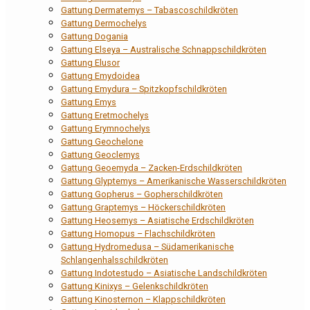
Gattung Dermatemys – Tabascoschildkröten
Gattung Dermochelys
Gattung Dogania
Gattung Elseya – Australische Schnappschildkröten
Gattung Elusor
Gattung Emydoidea
Gattung Emydura – Spitzkopfschildkröten
Gattung Emys
Gattung Eretmochelys
Gattung Erymnochelys
Gattung Geochelone
Gattung Geoclemys
Gattung Geoemyda – Zacken-Erdschildkröten
Gattung Glyptemys – Amerikanische Wasserschildkröten
Gattung Gopherus – Gopherschildkröten
Gattung Graptemys – Höckerschildkröten
Gattung Heosemys – Asiatische Erdschildkröten
Gattung Homopus – Flachschildkröten
Gattung Hydromedusa – Südamerikanische
Schlangenhalsschildkröten
Gattung Indotestudo – Asiatische Landschildkröten
Gattung Kinixys – Gelenkschildkröten
Gattung Kinosternon – Klappschildkröten