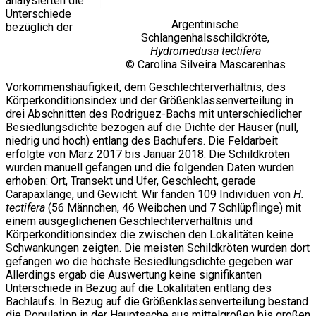
analysierten die
Unterschiede
Argentinische
bezüglich der
Schlangenhalsschildkröte,
Hydromedusa tectifera
© Carolina Silveira Mascarenhas
Vorkommenshäufigkeit, dem Geschlechterverhältnis, des
Körperkonditionsindex und der Größenklassenverteilung in
drei Abschnitten des Rodriguez-Bachs mit unterschiedlicher
Besiedlungsdichte bezogen auf die Dichte der Häuser (null,
niedrig und hoch) entlang des Bachufers. Die Feldarbeit
erfolgte von März 2017 bis Januar 2018. Die Schildkröten
wurden manuell gefangen und die folgenden Daten wurden
erhoben: Ort, Transekt und Ufer, Geschlecht, gerade
Carapaxlänge, und Gewicht. Wir fanden 109 Individuen von
H.
tectifera
(56 Männchen, 46 Weibchen und 7 Schlüpflinge) mit
einem ausgeglichenen Geschlechterverhältnis und
Körperkonditionsindex die zwischen den Lokalitäten keine
Schwankungen zeigten. Die meisten Schildkröten wurden dort
gefangen wo die höchste Besiedlungsdichte gegeben war.
Allerdings ergab die Auswertung keine signifikanten
Unterschiede in Bezug auf die Lokalitäten entlang des
Bachlaufs. In Bezug auf die Größenklassenverteilung bestand
die Population in der Hauptsache aus mittelgroßen bis großen