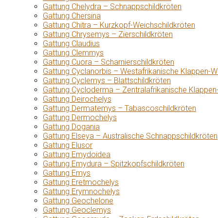
Gattung Chelydra – Schnappschildkröten
Gattung Chersina
Gattung Chitra – Kurzkopf-Weichschildkröten
Gattung Chrysemys – Zierschildkröten
Gattung Claudius
Gattung Clemmys
Gattung Cuora – Scharnierschildkröten
Gattung Cyclanorbis – Westafrikanische Klappen-W
Gattung Cyclemys – Blattschildkröten
Gattung Cycloderma – Zentralafrikanische Klappen
Gattung Deirochelys
Gattung Dermatemys – Tabascoschildkröten
Gattung Dermochelys
Gattung Dogania
Gattung Elseya – Australische Schnappschildkröten
Gattung Elusor
Gattung Emydoidea
Gattung Emydura – Spitzkopfschildkröten
Gattung Emys
Gattung Eretmochelys
Gattung Erymnochelys
Gattung Geochelone
Gattung Geoclemys