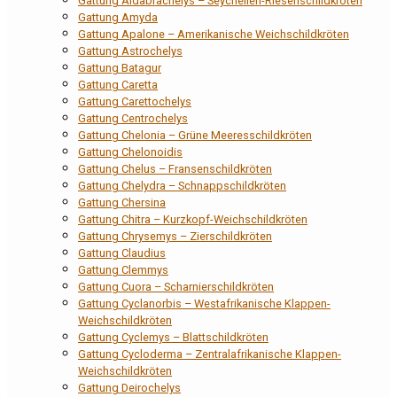
Gattung Aldabrachelys – Seychellen-Riesenschildkröten
Gattung Amyda
Gattung Apalone – Amerikanische Weichschildkröten
Gattung Astrochelys
Gattung Batagur
Gattung Caretta
Gattung Carettochelys
Gattung Centrochelys
Gattung Chelonia – Grüne Meeresschildkröten
Gattung Chelonoidis
Gattung Chelus – Fransenschildkröten
Gattung Chelydra – Schnappschildkröten
Gattung Chersina
Gattung Chitra – Kurzkopf-Weichschildkröten
Gattung Chrysemys – Zierschildkröten
Gattung Claudius
Gattung Clemmys
Gattung Cuora – Scharnierschildkröten
Gattung Cyclanorbis – Westafrikanische Klappen-
Weichschildkröten
Gattung Cyclemys – Blattschildkröten
Gattung Cycloderma – Zentralafrikanische Klappen-
Weichschildkröten
Gattung Deirochelys