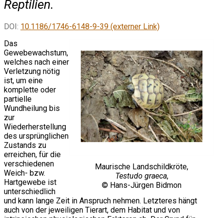
Reptilien.
DOI:
10.1186/1746-6148-9-39 (externer Link)
Das
Gewebewachstum,
welches nach einer
Verletzung nötig
ist, um eine
komplette oder
partielle
Wundheilung bis
zur
Wiederherstellung
des ursprünglichen
Zustands zu
erreichen, für die
verschiedenen
Maurische Landschildkröte,
Weich- bzw.
Testudo graeca
,
Hartgewebe ist
© Hans-Jürgen Bidmon
unterschiedlich
und kann lange Zeit in Anspruch nehmen. Letzteres hängt
auch von der jeweiligen Tierart, dem Habitat und von