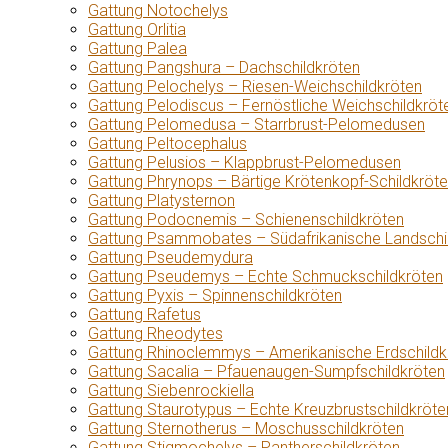
Gattung Notochelys
Gattung Orlitia
Gattung Palea
Gattung Pangshura – Dachschildkröten
Gattung Pelochelys – Riesen-Weichschildkröten
Gattung Pelodiscus – Fernöstliche Weichschildkröt
Gattung Pelomedusa – Starrbrust-Pelomedusen
Gattung Peltocephalus
Gattung Pelusios – Klappbrust-Pelomedusen
Gattung Phrynops – Bärtige Krötenkopf-Schildkröt
Gattung Platysternon
Gattung Podocnemis – Schienenschildkröten
Gattung Psammobates – Südafrikanische Landschi
Gattung Pseudemydura
Gattung Pseudemys – Echte Schmuckschildkröten
Gattung Pyxis – Spinnenschildkröten
Gattung Rafetus
Gattung Rheodytes
Gattung Rhinoclemmys – Amerikanische Erdschildk
Gattung Sacalia – Pfauenaugen-Sumpfschildkröten
Gattung Siebenrockiella
Gattung Staurotypus – Echte Kreuzbrustschildkröte
Gattung Sternotherus – Moschusschildkröten
Gattung Stigmochelys – Pantherschildkröten