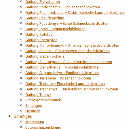
Gattung Platysternon
Gattung Podocnemis – Schienenschildkröten
Gattung Psammobates – Südafrikanische Landschildkröten
Gattung Pseudemydura
Gattung Pseudemys – Echte Schmuckschildkröten
Gattung Pyxis – Spinnenschildkröten
Gattung Rafetus
Gattung Rheodytes
Gattung Rhinoclemmys – Amerikanische Erdschildkröten
Gattung Sacalia – Pfauenaugen-Sumpfschildkröten
Gattung Siebenrockiella
Gattung Staurotypus – Echte Kreuzbrustschildkröten
Gattung Sternotherus – Moschusschildkröten
Gattung Stigmochelys – Pantherschildkröten
Gattung Terrapene – Dosenschildkröten
Gattung Testudo – Eigentliche Landschildkröten
Gattung Trachemys – Buchstaben-Schmuckschildkröten
Gattung Trionyx
Schildkrötenschmuck
Sonstiges
Hybriden
Sonstiges
Impressum
Datenschutzerklärung