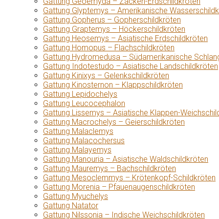
Gattung Geoemyda – Zacken-Erdschildkröten
Gattung Glyptemys – Amerikanische Wasserschildk
Gattung Gopherus – Gopherschildkröten
Gattung Graptemys – Höckerschildkröten
Gattung Heosemys – Asiatische Erdschildkröten
Gattung Homopus – Flachschildkröten
Gattung Hydromedusa – Südamerikanische Schlang
Gattung Indotestudo – Asiatische Landschildkröten
Gattung Kinixys – Gelenkschildkröten
Gattung Kinosternon – Klappschildkröten
Gattung Lepidochelys
Gattung Leucocephalon
Gattung Lissemys – Asiatische Klappen-Weichschil
Gattung Macrochelys – Geierschildkröten
Gattung Malaclemys
Gattung Malacochersus
Gattung Malayemys
Gattung Manouria – Asiatische Waldschildkröten
Gattung Mauremys – Bachschildkröten
Gattung Mesoclemmys – Krötenkopf-Schildkröten
Gattung Morenia – Pfauenaugenschildkröten
Gattung Myuchelys
Gattung Natator
Gattung Nilssonia – Indische Weichschildkröten