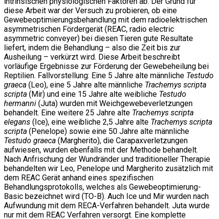
intrinsischen physiologischen Faktoren ab. Der Grund für
diese Arbeit war der Versuch zu probieren, ob eine
Gewebeoptimierungsbehandlung mit dem radioelektrischen
asymmetrischen Fördergerät (REAC, radio electric
asymmetric conveyer) bei diesen Tieren gute Resultate
liefert, indem die Behandlung – also die Zeit bis zur
Ausheilung – verkürzt wird. Diese Arbeit beschreibt
vorläufige Ergebnisse zur Förderung der Gewebeheilung bei
Reptilien. Fallvorstellung: Eine 5 Jahre alte männliche
Testudo
graeca
(Leo), eine 5 Jahre alte männliche
Trachemys scripta
scripta
(Mir) und eine 15 Jahre alte weibliche
Testudo
hermanni
(Juta) wurden mit Weichgewebeverletzungen
behandelt. Eine weitere 25 Jahre alte
Trachemys scripta
elegans
(Ice), eine weibliche 2,5 Jahre alte
Trachemys scripta
scripta
(Penelope) sowie eine 50 Jahre alte männliche
Testudo graeca
(Margherito), die Carapaxverletzungen
aufwiesen, wurden ebenfalls mit der Methode behandelt.
Nach Anfrischung der Wundränder und traditioneller Therapie
behandelten wir Leo, Penelope und Margherito zusätzlich mit
dem REAC Gerät anhand eines spezifischen
Behandlungsprotokolls, welches als Gewebeoptimierung-
Basic bezeichnet wird (TO-B). Auch Ice und Mir wurden nach
Aufwundung mit dem RECA-Verfahren behandelt. Juta wurde
nur mit dem REAC Verfahren versorgt. Eine komplette