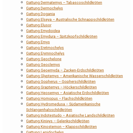
Gattung Dermatemys – Tabascoschildkröten
Gattung Dermochelys
Gattung Dogania
Gattung Elseya – Australische Schnappschildkröten
Gattung Elusor
Gattung Emydoidea
Gattung Emydura – Spitzkopfschildkröten
Gattung Emys
Gattung Eretmochelys
Gattung Erymnochelys
Gattung Geochelone
Gattung Geoclemys
Gattung Geoemyda – Zacken-Erdschildkröten
Gattung Glyptemys – Amerikanische Wasserschildkröten
Gattung Gopherus – Gopherschildkröten
Gattung Graptemys – Höckerschildkröten
Gattung Heosemys – Asiatische Erdschildkröten
Gattung Homopus – Flachschildkröten
Gattung Hydromedusa – Südamerikanische
Schlangenhalsschildkröten
Gattung Indotestudo – Asiatische Landschildkröten
Gattung Kinixys – Gelenkschildkröten
Gattung Kinosternon – Klappschildkröten
Gattung Lepidochelys