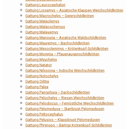
Gattung Leucocephalon
Gattung Lissemys – Asiatische Klappen-Weichschildkröten
Gattung Macrochelys – Geierschildkröten
Gattung Malaclemys
Gattung Malacochersus
Gattung Malayemys
Gattung Manouria – Asiatische Waldschildkröten
Gattung Mauremys – Bachschildkröten
Gattung Mesoclemmys – Krötenkopf-Schildkröten
Gattung Morenia – Pfauenaugenschildkröten
Gattung Myuchelys
Gattung Natator
Gattung Nilssonia – Indische Weichschildkröten
Gattung Notochelys
Gattung Orlitia
Gattung Palea
Gattung Pangshura – Dachschildkröten
Gattung Pelochelys – Riesen-Weichschildkröten
Gattung Pelodiscus – Fernöstliche Weichschildkröten
Gattung Pelomedusa – Starrbrust-Pelomedusen
Gattung Peltocephalus
Gattung Pelusios – Klappbrust-Pelomedusen
Gattung Phrynops – Bärtige Krötenkopf-Schildkröten