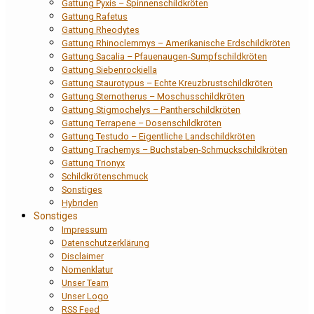
Gattung Pyxis – Spinnenschildkröten
Gattung Rafetus
Gattung Rheodytes
Gattung Rhinoclemmys – Amerikanische Erdschildkröten
Gattung Sacalia – Pfauenaugen-Sumpfschildkröten
Gattung Siebenrockiella
Gattung Staurotypus – Echte Kreuzbrustschildkröten
Gattung Sternotherus – Moschusschildkröten
Gattung Stigmochelys – Pantherschildkröten
Gattung Terrapene – Dosenschildkröten
Gattung Testudo – Eigentliche Landschildkröten
Gattung Trachemys – Buchstaben-Schmuckschildkröten
Gattung Trionyx
Schildkrötenschmuck
Sonstiges
Hybriden
Sonstiges
Impressum
Datenschutzerklärung
Disclaimer
Nomenklatur
Unser Team
Unser Logo
RSS Feed