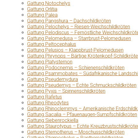
Gattung Notochelys
Gattung Orlitia
Gattung Palea
Gattung Pangshura – Dachschildkröten
Gattung Pelochelys – Riesen-Weichschildkröten
Gattung Pelodiscus – Fernöstliche Weichschildkröt
Gattung Pelomedusa – Starrbrust-Pelomedusen
Gattung Peltocephalus
Gattung Pelusios – Klappbrust-Pelomedusen
Gattung Phrynops – Bärtige Krötenkopf-Schildkröt
Gattung Platysternon
Gattung Podocnemis – Schienenschildkröten
Gattung Psammobates – Südafrikanische Landschi
Gattung Pseudemydura
Gattung Pseudemys – Echte Schmuckschildkröten
Gattung Pyxis – Spinnenschildkröten
Gattung Rafetus
Gattung Rheodytes
Gattung Rhinoclemmys – Amerikanische Erdschildk
Gattung Sacalia – Pfauenaugen-Sumpfschildkröten
Gattung Siebenrockiella
Gattung Staurotypus – Echte Kreuzbrustschildkröte
Gattung Sternotherus – Moschusschildkröten
Gattung Stigmochelys – Pantherschildkröten