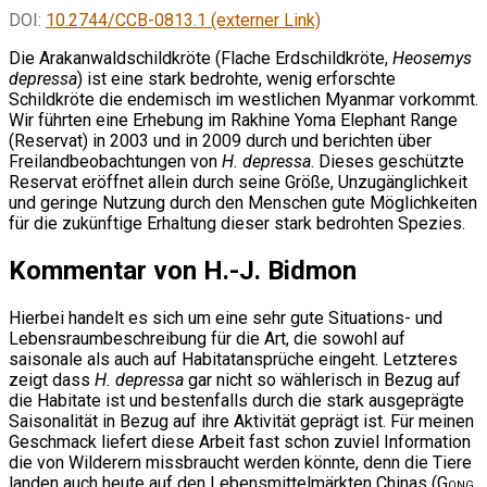
DOI:
10.2744/CCB-0813.1 (externer Link)
Die Arakanwaldschildkröte (Flache Erdschildkröte,
Heosemys
depressa
) ist eine stark bedrohte, wenig erforschte
Schildkröte die endemisch im westlichen Myanmar vorkommt.
Wir führten eine Erhebung im Rakhine Yoma Elephant Range
(Reservat) in 2003 und in 2009 durch und berichten über
Freilandbeobachtungen von
H. depressa
. Dieses geschützte
Reservat eröffnet allein durch seine Größe, Unzugänglichkeit
und geringe Nutzung durch den Menschen gute Möglichkeiten
für die zukünftige Erhaltung dieser stark bedrohten Spezies.
Kommentar von H.-J. Bidmon
Hierbei handelt es sich um eine sehr gute Situations- und
Lebensraumbeschreibung für die Art, die sowohl auf
saisonale als auch auf Habitatansprüche eingeht. Letzteres
zeigt dass
H. depressa
gar nicht so wählerisch in Bezug auf
die Habitate ist und bestenfalls durch die stark ausgeprägte
Saisonalität in Bezug auf ihre Aktivität geprägt ist. Für meinen
Geschmack liefert diese Arbeit fast schon zuviel Information
die von Wilderern missbraucht werden könnte, denn die Tiere
landen auch heute auf den Lebensmittelmärkten Chinas (
Gong