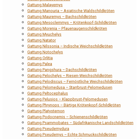
Gattung Malayemys
Gattung Manouria – Asiatische Waldschildkröten
Gattung Mauremys – Bachschildkröten
Gattung Mesoclemmys – Krötenkopf-Schildkröten
Gattung Morenia – Pfauenaugenschildkröten
Gattung Myuchelys
Gattung Natator
Gattung Nilssonia – Indische Weichschildkröten
Gattung Notochelys
Gattung Orlitia
Gattung Palea
Gattung Pangshura – Dachschildkröten
Gattung Pelochelys – Riesen-Weichschildkröten
Gattung Pelodiscus – Fernöstliche Weichschildkröten
Gattung Pelomedusa – Starrbrust-Pelomedusen
Gattung Peltocephalus
Gattung Pelusios – Klappbrust-Pelomedusen
Gattung Phrynops – Bärtige Krötenkopf-Schildkröten
Gattung Platysternon
Gattung Podocnemis – Schienenschildkröten
Gattung Psammobates – Südafrikanische Landschildkröten
Gattung Pseudemydura
Gattung Pseudemys – Echte Schmuckschildkröten