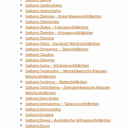
Gattung Carettochelys
Gattung Centrochelys
Gattung Chelonia – Grüne Meeresschildkröten
Gattung Chelonoidis
Gattung Chelus – Fransenschildkröten
Gattung Chelydra – Schnappschildkröten
Gattung Chersina
Gattung Chitra – Kurzkopf-Weichschildkröten
Gattung Chrysemys – Zierschildkröten
Gattung Claudius
Gattung Clemmys
Gattung Cuora – Scharnierschildkröten
Gattung Cyclanorbis – Westafrikanische Klappen-
Weichschildkröten
Gattung Cyclemys – Blattschildkröten
Gattung Cycloderma – Zentralafrikanische Klappen-
Weichschildkröten
Gattung Deirochelys
Gattung Dermatemys – Tabascoschildkröten
Gattung Dermochelys
Gattung Dogania
Gattung Elseya – Australische Schnappschildkröten
Gattung Elusor