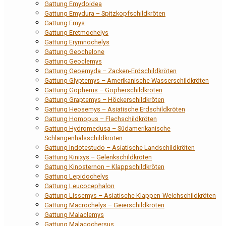
Gattung Emydoidea
Gattung Emydura – Spitzkopfschildkröten
Gattung Emys
Gattung Eretmochelys
Gattung Erymnochelys
Gattung Geochelone
Gattung Geoclemys
Gattung Geoemyda – Zacken-Erdschildkröten
Gattung Glyptemys – Amerikanische Wasserschildkröten
Gattung Gopherus – Gopherschildkröten
Gattung Graptemys – Höckerschildkröten
Gattung Heosemys – Asiatische Erdschildkröten
Gattung Homopus – Flachschildkröten
Gattung Hydromedusa – Südamerikanische
Schlangenhalsschildkröten
Gattung Indotestudo – Asiatische Landschildkröten
Gattung Kinixys – Gelenkschildkröten
Gattung Kinosternon – Klappschildkröten
Gattung Lepidochelys
Gattung Leucocephalon
Gattung Lissemys – Asiatische Klappen-Weichschildkröten
Gattung Macrochelys – Geierschildkröten
Gattung Malaclemys
Gattung Malacochersus