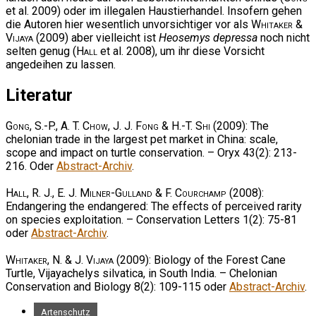
et al. 2009) oder im illegalen Haustierhandel. Insofern gehen
die Autoren hier wesentlich unvorsichtiger vor als
Whitaker &
Vijaya
(2009) aber vielleicht ist
Heosemys depressa
noch nicht
selten genug (
Hall
et al. 2008), um ihr diese Vorsicht
angedeihen zu lassen.
Literatur
Gong, S.-P., A. T. Chow, J. J. Fong & H.-T. Shi
(2009): The
chelonian trade in the largest pet market in China: scale,
scope and impact on turtle conservation. – Oryx 43(2): 213-
216. Oder
Abstract-Archiv
.
Hall, R. J., E. J. Milner-Gulland & F. Courchamp
(2008):
Endangering the endangered: The effects of perceived rarity
on species exploitation. – Conservation Letters 1(2): 75-81
oder
Abstract-Archiv
.
Whitaker, N. & J. Vijaya
(2009): Biology of the Forest Cane
Turtle, Vijayachelys silvatica, in South India. – Chelonian
Conservation and Biology 8(2): 109-115 oder
Abstract-Archiv
.
Artenschutz