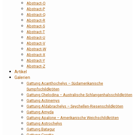
Abstract-O
Abstract-P
Abstract-Q
Abstract-R
Abstract-S
Abstract-T
Abstract-U
Abstract-V
Abstract-W
Abstract-X
Abstract-Y
Abstract-Z
Artikel
Galerien
Gattung Acanthochelys – Südamerikanische
Sumpfschildkröten
Gattung Chelodina – Australische Schlangenhalsschildkröten
Gattung Actinemys
Gattung Aldabrachelys – Seychellen-Riesenschildkröten
Gattung Amyda
Gattung Apalone – Amerikanische Weichschildkröten
Gattung Astrochelys
Gattung Batagur
Gattung Caretta