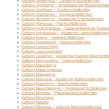
Gattung Geoemyda – Zacken-Erdschildkröten
Gattung Glyptemys – Amerikanische Wasserschildk
Gattung Gopherus – Gopherschildkröten
Gattung Graptemys – Höckerschildkröten
Gattung Heosemys – Asiatische Erdschildkröten
Gattung Homopus – Flachschildkröten
Gattung Hydromedusa – Südamerikanische Schlang
Gattung Indotestudo – Asiatische Landschildkröten
Gattung Kinixys – Gelenkschildkröten
Gattung Kinosternon – Klappschildkröten
Gattung Lepidochelys
Gattung Leucocephalon
Gattung Lissemys – Asiatische Klappen-Weichschil
Gattung Macrochelys – Geierschildkröten
Gattung Malaclemys
Gattung Malacochersus
Gattung Malayemys
Gattung Manouria – Asiatische Waldschildkröten
Gattung Mauremys – Bachschildkröten
Gattung Mesoclemmys – Krötenkopf-Schildkröten
Gattung Morenia – Pfauenaugenschildkröten
Gattung Myuchelys
Gattung Natator
Gattung Nilssonia – Indische Weichschildkröten