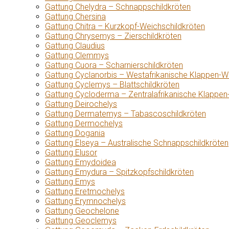
Gattung Chelydra – Schnappschildkröten
Gattung Chersina
Gattung Chitra – Kurzkopf-Weichschildkröten
Gattung Chrysemys – Zierschildkröten
Gattung Claudius
Gattung Clemmys
Gattung Cuora – Scharnierschildkröten
Gattung Cyclanorbis – Westafrikanische Klappen-W
Gattung Cyclemys – Blattschildkröten
Gattung Cycloderma – Zentralafrikanische Klappen
Gattung Deirochelys
Gattung Dermatemys – Tabascoschildkröten
Gattung Dermochelys
Gattung Dogania
Gattung Elseya – Australische Schnappschildkröten
Gattung Elusor
Gattung Emydoidea
Gattung Emydura – Spitzkopfschildkröten
Gattung Emys
Gattung Eretmochelys
Gattung Erymnochelys
Gattung Geochelone
Gattung Geoclemys